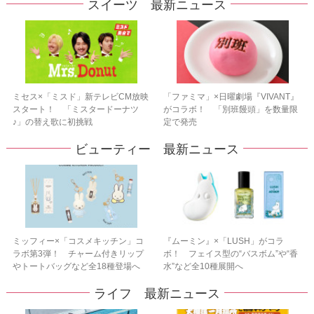
スイーツ 最新ニュース
ミセス×「ミスド」新テレビCM放映
「ファミマ」×日曜劇場『VIVANT』
スタート！ 「ミスタードーナツ
がコラボ！ 「別班饅頭」を数量限
♪」の替え歌に初挑戦
定で発売
ビューティー 最新ニュース
ミッフィー×「コスメキッチン」コ
『ムーミン』×「LUSH」がコラ
ラボ第3弾！ チャーム付きリップ
ボ！ フェイス型の“バスボム”や“香
やトートバッグなど全18種登場へ
水”など全10種展開へ
ライフ 最新ニュース