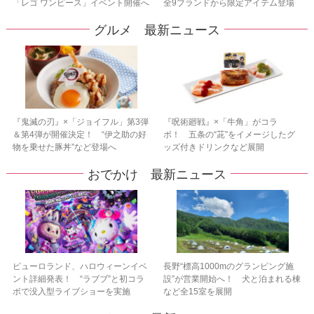
「レゴ ワンピース」イベント開催へ
全9ブランドから限定アイテム登場
グルメ 最新ニュース
『鬼滅の刃』×「ジョイフル」第3弾
『呪術廻戦』×「牛角」がコラ
＆第4弾が開催決定！ “伊之助の好
ボ！ 五条の“茈”をイメージしたグ
物を乗せた豚丼”など登場へ
ッズ付きドリンクなど展開
おでかけ 最新ニュース
ピューロランド、ハロウィーンイベ
長野“標高1000mのグランピング施
ント詳細発表！ “ラブブ”と初コラ
設”が営業開始へ！ 犬と泊まれる棟
ボで没入型ライブショーを実施
など全15室を展開