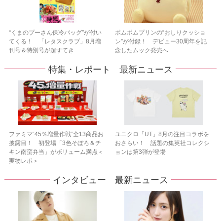
“くまのプーさん保冷バッグ”が付い
ポムポムプリンの“おしりクッショ
てくる！ 「レタスクラブ」8月増
ン”が付録！ デビュー30周年を記
刊号＆特別号が超すてき
念したムック発売へ
特集・レポート 最新ニュース
ファミマ“45％増量作戦”全13商品お
ユニクロ「UT」8月の注目コラボを
披露目！ 初登場「3色そぼろ＆チ
おさらい！ 話題の集英社コレクシ
キン南蛮弁当」がボリューム満点＜
ョンは第3弾が登場
実物レポ＞
インタビュー 最新ニュース