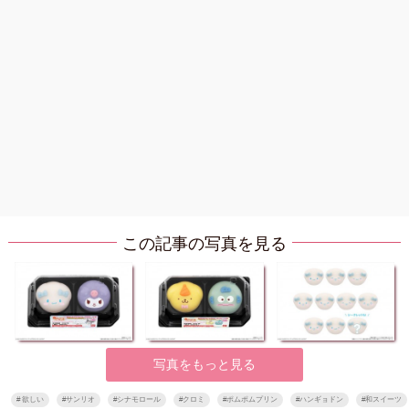
この記事の写真を見る
写真をもっと見る
#
欲しい
#
サンリオ
#
シナモロール
#
クロミ
#
ポムポムプリン
#
ハンギョドン
#
和スイーツ