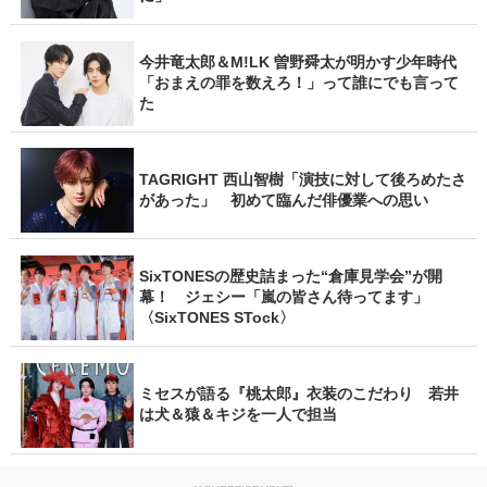
今井竜太郎＆M!LK 曽野舜太が明かす少年時代
「おまえの罪を数えろ！」って誰にでも言って
た
TAGRIGHT 西山智樹「演技に対して後ろめたさ
があった」 初めて臨んだ俳優業への思い
SixTONESの歴史詰まった“倉庫見学会”が開
幕！ ジェシー「嵐の皆さん待ってます」
〈SixTONES STock〉
ミセスが語る『桃太郎』衣装のこだわり 若井
は犬＆猿＆キジを一人で担当