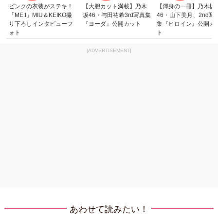
ピンクの衣装がステキ！
【大胆カット満載】乃木
【渾身の一冊】乃木坂
「ME:I」MIU＆KEIKO撮
坂46・与田祐希3rd写真集
46・山下美月、2nd写
り下ろしインタビューフ
『ヨーダ』公開カット
集『ヒロイン』公開カ
ォト
ト
[ADVERTISEMENT]
あわせて読みたい！