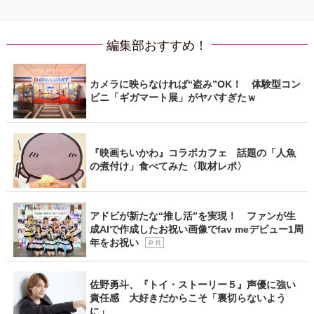
編集部おすすめ！
カメラに映らなければ“盗み”OK！ 体験型コン
ビニ「ギガマート展」がヤバすぎたｗ
『映画ちいかわ』コラボカフェ 話題の「人魚
の煮付け」食べてみた〈取材レポ〉
アドビが新たな“推し活”を実現！ ファンが生
成AIで作成したお祝い画像でfav meデビュー1周
年をお祝い
P R
佐野勇斗、『トイ・ストーリー５』声優に強い
責任感 大好きだからこそ「裏切らないよう
に」