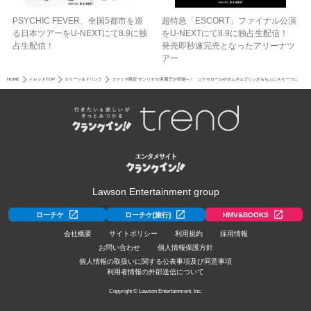
PSYCHIC FEVER、全国5都市を巡
超特急「ESCORT」ファイナル公演
る日本ツアーをU‐NEXTにて8.9に独
をU-NEXTにて8.9に独占生配信！
占生配信！
発売即秒速完売となったアリーナツ
アー
HOME
トレンドTOP
スイーツ＆ドリンク
ファミマ限定“サンリオ”の和菓子が登場へ！ シナモロールやポムポムプリンがもちぷにスイーツに
Lawson Entertainment group
ローチケ
ローチケ[旅行]
HMV&BOOKS
会社概要
サイトポリシー
利用規約
採用情報
お問い合わせ
個人情報保護方針
個人情報の取扱いに関する公表事項及び同意事項
利用者情報の外部送信について
Copyright © Lawson Entertainment, Inc.