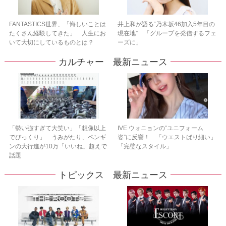
FANTASTICS世界、「悔しいことは
井上和が語る“乃木坂46加入5年目の
たくさん経験してきた」 人生にお
現在地” 「グループを発信するフェ
いて大切にしているものとは？
ーズに」
カルチャー 最新ニュース
「勢い強すぎて大笑い」「想像以上
IVE ウォニョンの“ユニフォーム
でびっくり」 うみがたり、ペンギ
姿”に反響！ 「ウエストばり細い」
ンの大行進が10万「いいね」超えで
「完璧なスタイル」
話題
トピックス 最新ニュース