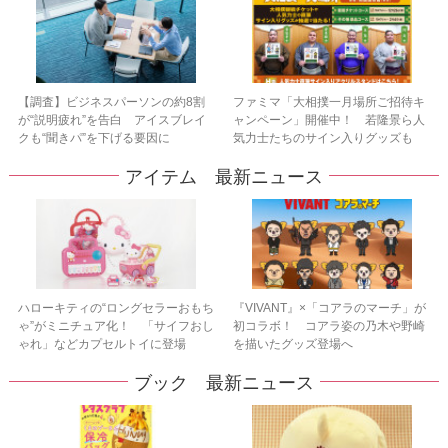
【調査】ビジネスパーソンの約8割
ファミマ「大相撲一月場所ご招待キ
が“説明疲れ”を告白 アイスブレイ
ャンペーン」開催中！ 若隆景ら人
クも“聞きパ”を下げる要因に
気力士たちのサイン入りグッズも
アイテム 最新ニュース
ハローキティの“ロングセラーおもち
『VIVANT』×「コアラのマーチ」が
ゃ”がミニチュア化！ 「サイフおし
初コラボ！ コアラ姿の乃木や野崎
ゃれ」などカプセルトイに登場
を描いたグッズ登場へ
ブック 最新ニュース