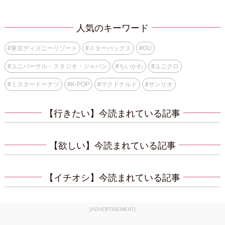
人気のキーワード
#
東京ディズニーリゾート
#
スターバックス
#
GU
#
ユニバーサル・スタジオ・ジャパン
#
ちいかわ
#
ユニクロ
#
ミスタードーナツ
#
K-POP
#
マクドナルド
#
サンリオ
【行きたい】今読まれている記事
【欲しい】今読まれている記事
【イチオシ】今読まれている記事
[ADVERTISEMENT]