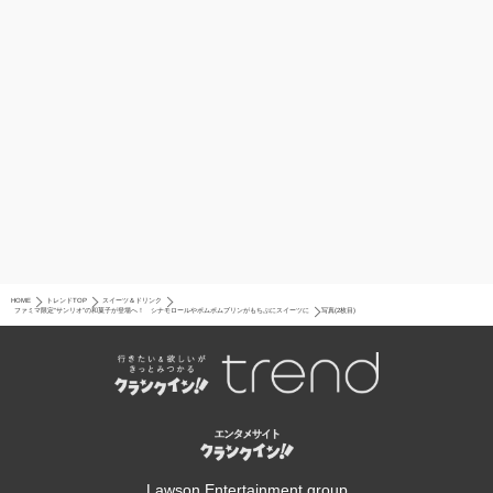
HOME
トレンドTOP
スイーツ＆ドリンク
ファミマ限定“サンリオ”の和菓子が登場へ！ シナモロールやポムポムプリンがもちぷにスイーツに
写真(2枚目)
Lawson Entertainment group