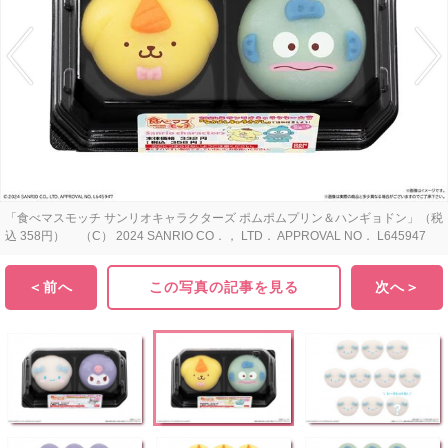
「食べマスモッチ サンリオキャラクターズ ポムポムプリン＆ハンギョドン」（税
込 358円） （C） 2024 SANRIO CO．， LTD． APPROVAL NO． L645947
＜前へ
この写真の記事を見る
次へ＞