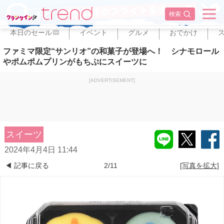
✕
検索
本日のセール
イベント
グルメ
おでかけ
PR
ファミマ限定“サンリオ”の和菓子が登場へ！ シナモロール
やポムポムプリンがもちぷにスイーツに
[ADVERTISEMENT]
スイーツ
2024年4月4日 11:44
◀ 記事に戻る
2/11
[写真を拡大]