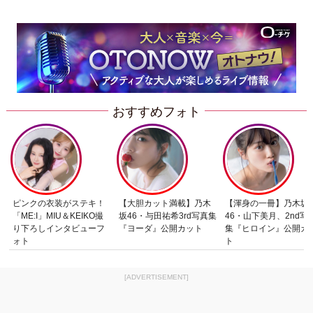
おすすめフォト
ピンクの衣装がステキ！
【大胆カット満載】乃木
【渾身の一冊】乃木坂
「ME:I」MIU＆KEIKO撮
坂46・与田祐希3rd写真集
46・山下美月、2nd写
り下ろしインタビューフ
『ヨーダ』公開カット
集『ヒロイン』公開カ
ォト
ト
[ADVERTISEMENT]