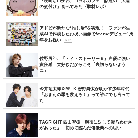
『映画ちいかわ』コラボカフェ 話題の「人魚
の煮付け」食べてみた〈取材レポ〉
アドビが新たな“推し活”を実現！ ファンが生
成AIで作成したお祝い画像でfav meデビュー1周
年をお祝い
P R
佐野勇斗、『トイ・ストーリー５』声優に強い
責任感 大好きだからこそ「裏切らないよう
に」
今井竜太郎＆M!LK 曽野舜太が明かす少年時代
「おまえの罪を数えろ！」って誰にでも言って
た
TAGRIGHT 西山智樹「演技に対して後ろめたさ
があった」 初めて臨んだ俳優業への思い