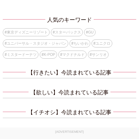
人気のキーワード
#
東京ディズニーリゾート
#
スターバックス
#
GU
#
ユニバーサル・スタジオ・ジャパン
#
ちいかわ
#
ユニクロ
#
ミスタードーナツ
#
K-POP
#
マクドナルド
#
サンリオ
【行きたい】今読まれている記事
【欲しい】今読まれている記事
【イチオシ】今読まれている記事
[ADVERTISEMENT]