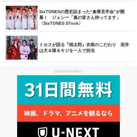
SixTONESの歴史詰まった“倉庫見学会”が開
幕！ ジェシー「嵐の皆さん待ってます」
〈SixTONES STock〉
ミセスが語る『桃太郎』衣装のこだわり 若井
は犬＆猿＆キジを一人で担当
[ADVERTISEMENT]