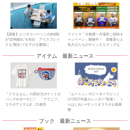
【調査】ビジネスパーソンの約8割
ファミマ「大相撲一月場所ご招待キ
が“説明疲れ”を告白 アイスブレイ
ャンペーン」開催中！ 若隆景ら人
クも“聞きパ”を下げる要因に
気力士たちのサイン入りグッズも
アイテム 最新ニュース
『ドラえもん』の四次元ポケットが
『ムーミン』やピーターラビット
バッグやポーチに！ 「グラニフ」
の“2027年版カレンダー”登場！ く
コラボアイテム8．11発売
らはしれい×サンリオコラボも新展
開
ブック 最新ニュース