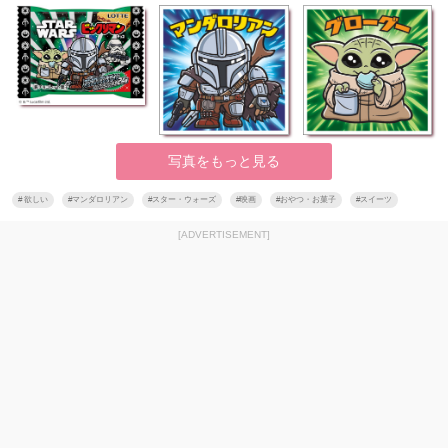
写真をもっと見る
#
欲しい
#
マンダロリアン
#
スター・ウォーズ
#
映画
#
おやつ・お菓子
#
スイーツ
[ADVERTISEMENT]