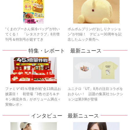
“くまのプーさん保冷バッグ”が付い
ポムポムプリンの“おしりクッショ
てくる！ 「レタスクラブ」8月増
ン”が付録！ デビュー30周年を記
刊号＆特別号が超すてき
念したムック発売へ
特集・レポート 最新ニュース
ファミマ“45％増量作戦”全13商品お
ユニクロ「UT」8月の注目コラボを
披露目！ 初登場「3色そぼろ＆チ
おさらい！ 話題の集英社コレクシ
キン南蛮弁当」がボリューム満点＜
ョンは第3弾が登場
実物レポ＞
インタビュー 最新ニュース