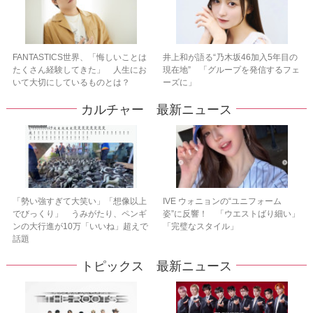
FANTASTICS世界、「悔しいことは
井上和が語る“乃木坂46加入5年目の
たくさん経験してきた」 人生にお
現在地” 「グループを発信するフェ
いて大切にしているものとは？
ーズに」
カルチャー 最新ニュース
「勢い強すぎて大笑い」「想像以上
IVE ウォニョンの“ユニフォーム
でびっくり」 うみがたり、ペンギ
姿”に反響！ 「ウエストばり細い」
ンの大行進が10万「いいね」超えで
「完璧なスタイル」
話題
トピックス 最新ニュース