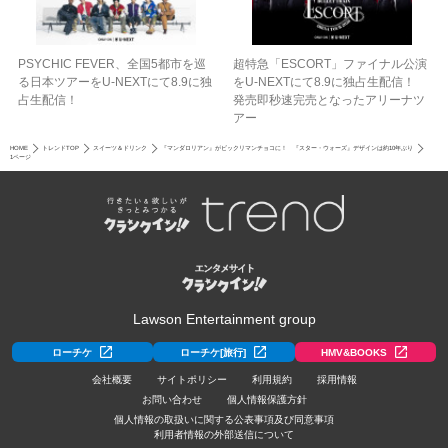
PSYCHIC FEVER、全国5都市を巡
超特急「ESCORT」ファイナル公演
る日本ツアーをU‐NEXTにて8.9に独
をU-NEXTにて8.9に独占生配信！
占生配信！
発売即秒速完売となったアリーナツ
アー
HOME
トレンドTOP
スイーツ＆ドリンク
『マンダロリアン』がビックリマンチョコに！ 『スター・ウォーズ』デザインは約10年ぶり
1ページ
Lawson Entertainment group
ローチケ
ローチケ[旅行]
HMV&BOOKS
会社概要
サイトポリシー
利用規約
採用情報
お問い合わせ
個人情報保護方針
個人情報の取扱いに関する公表事項及び同意事項
利用者情報の外部送信について