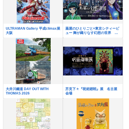
ULTRAMAN Gallery 平成climax展
薬屋のひとりごと×東京シティービ
大阪
ュー 舞が織りなす幻想の世界 ―
天空に響く、舞のしらべ―
大井川鐵道 DAY OUT WITH
芥見下々『呪術廻戦』展 名古屋
THOMAS 2026
会場