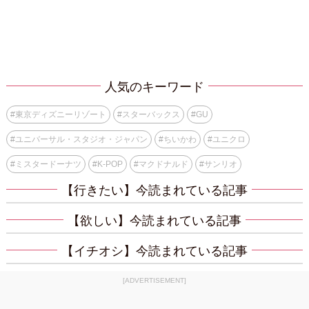
人気のキーワード
#
東京ディズニーリゾート
#
スターバックス
#
GU
#
ユニバーサル・スタジオ・ジャパン
#
ちいかわ
#
ユニクロ
#
ミスタードーナツ
#
K-POP
#
マクドナルド
#
サンリオ
【行きたい】今読まれている記事
【欲しい】今読まれている記事
【イチオシ】今読まれている記事
[ADVERTISEMENT]