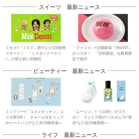
スイーツ 最新ニュース
ミセス×「ミスド」新テレビCM放映
「ファミマ」×日曜劇場『VIVANT』
スタート！ 「ミスタードーナツ
がコラボ！ 「別班饅頭」を数量限
♪」の替え歌に初挑戦
定で発売
ビューティー 最新ニュース
ミッフィー×「コスメキッチン」コ
『ムーミン』×「LUSH」がコラ
ラボ第3弾！ チャーム付きリップ
ボ！ フェイス型の“バスボム”や“香
やトートバッグなど全18種登場へ
水”など全10種展開へ
ライフ 最新ニュース