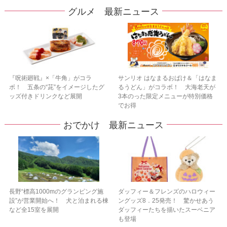
グルメ 最新ニュース
『呪術廻戦』×「牛角」がコラ
サンリオ はなまるおばけ＆「はなま
ボ！ 五条の“茈”をイメージしたグ
るうどん」がコラボ！ 大海老天が
ッズ付きドリンクなど展開
3本のった限定メニューが特別価格
でお得
おでかけ 最新ニュース
長野“標高1000mのグランピング施
ダッフィー＆フレンズのハロウィー
設”が営業開始へ！ 犬と泊まれる棟
ングッズ8．25発売！ 驚かせあう
など全15室を展開
ダッフィーたちを描いたスーベニア
も登場