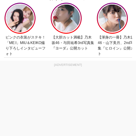
ピンクの衣装がステキ！
【大胆カット満載】乃木
【渾身の一冊】乃木坂
「ME:I」MIU＆KEIKO撮
坂46・与田祐希3rd写真集
46・山下美月、2nd写
り下ろしインタビューフ
『ヨーダ』公開カット
集『ヒロイン』公開カ
ォト
ト
[ADVERTISEMENT]