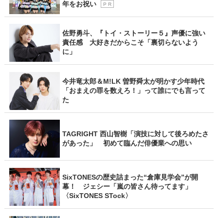
年をお祝い
P R
佐野勇斗、『トイ・ストーリー５』声優に強い
責任感 大好きだからこそ「裏切らないよう
に」
今井竜太郎＆M!LK 曽野舜太が明かす少年時代
「おまえの罪を数えろ！」って誰にでも言って
た
TAGRIGHT 西山智樹「演技に対して後ろめたさ
があった」 初めて臨んだ俳優業への思い
SixTONESの歴史詰まった“倉庫見学会”が開
幕！ ジェシー「嵐の皆さん待ってます」
〈SixTONES STock〉