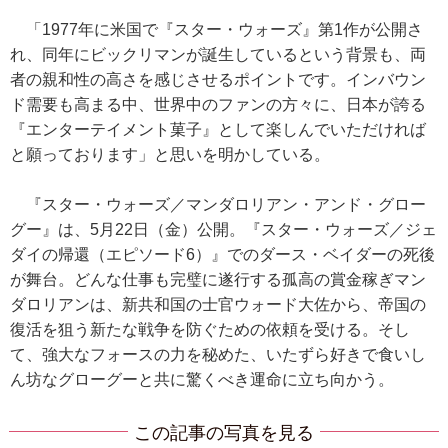
「1977年に米国で『スター・ウォーズ』第1作が公開さ
れ、同年にビックリマンが誕生しているという背景も、両
者の親和性の高さを感じさせるポイントです。インバウン
ド需要も高まる中、世界中のファンの方々に、日本が誇る
『エンターテイメント菓子』として楽しんでいただければ
と願っております」と思いを明かしている。
『スター・ウォーズ／マンダロリアン・アンド・グロー
グー』は、5月22日（金）公開。『スター・ウォーズ／ジェ
ダイの帰還（エピソード6）』でのダース・ベイダーの死後
が舞台。どんな仕事も完璧に遂行する孤高の賞金稼ぎマン
ダロリアンは、新共和国の士官ウォード大佐から、帝国の
復活を狙う新たな戦争を防ぐための依頼を受ける。そし
て、強大なフォースの力を秘めた、いたずら好きで食いし
ん坊なグローグーと共に驚くべき運命に立ち向かう。
この記事の写真を見る