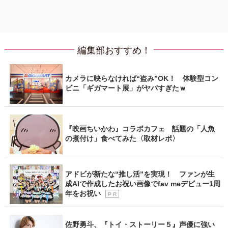
編集部おすすめ！
カメラに映らなければ“盗み”OK！ 体験型コン
ビニ「ギガマート展」がヤバすぎたｗ
『映画ちいかわ』コラボカフェ 話題の「人魚
の煮付け」食べてみた〈取材レポ〉
アドビが新たな“推し活”を実現！ ファンが生
成AIで作成したお祝い画像でfav meデビュー1周
年をお祝い
P R
佐野勇斗、『トイ・ストーリー５』声優に強い