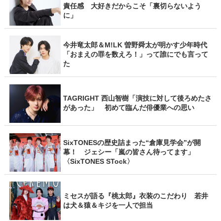
責任感 大好きだからこそ「裏切らないよう
に」
今井竜太郎＆M!LK 曽野舜太が明かす少年時代
「おまえの罪を数えろ！」って誰にでも言って
た
TAGRIGHT 西山智樹「演技に対して後ろめたさ
があった」 初めて臨んだ俳優業への思い
SixTONESの歴史詰まった“倉庫見学会”が開
幕！ ジェシー「嵐の皆さん待ってます」
〈SixTONES STock〉
ミセスが語る『桃太郎』衣装のこだわり 若井
は犬＆猿＆キジを一人で担当