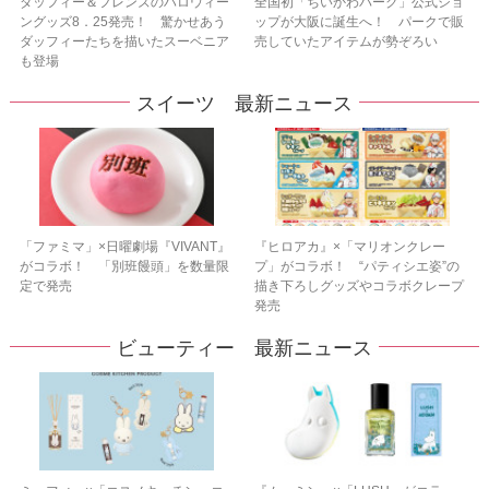
ダッフィー＆フレンズのハロウィー
全国初「ちいかわパーク」公式ショ
ングッズ8．25発売！ 驚かせあう
ップが大阪に誕生へ！ パークで販
ダッフィーたちを描いたスーベニア
売していたアイテムが勢ぞろい
も登場
スイーツ 最新ニュース
「ファミマ」×日曜劇場『VIVANT』
『ヒロアカ』×「マリオンクレー
がコラボ！ 「別班饅頭」を数量限
プ」がコラボ！ “パティシエ姿”の
定で発売
描き下ろしグッズやコラボクレープ
発売
ビューティー 最新ニュース