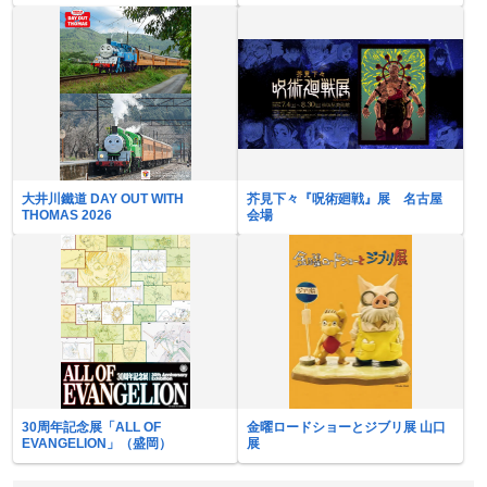
天空に響く、舞のしらべ―
大井川鐵道 DAY OUT WITH
芥見下々『呪術廻戦』展 名古屋
THOMAS 2026
会場
30周年記念展「ALL OF
金曜ロードショーとジブリ展 山口
EVANGELION」（盛岡）
展