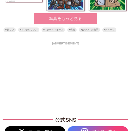
写真をもっと見る
#
欲しい
#
マンダロリアン
#
スター・ウォーズ
#
映画
#
おやつ・お菓子
#
スイーツ
[ADVERTISEMENT]
公式SNS