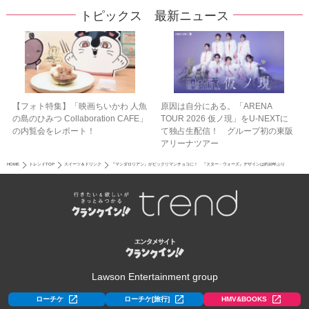
トピックス 最新ニュース
【フォト特集】「映画ちいかわ 人魚
原因は自分にある。「ARENA
の島のひみつ Collaboration CAFE」
TOUR 2026 仮ノ現」をU-NEXTに
の内覧会をレポート！
て独占生配信！ グループ初の東阪
アリーナツアー
HOME
トレンドTOP
スイーツ＆ドリンク
『マンダロリアン』がビックリマンチョコに！ 『スター・ウォーズ』デザインは約10年ぶり
Lawson Entertainment group
ローチケ
ローチケ[旅行]
HMV&BOOKS