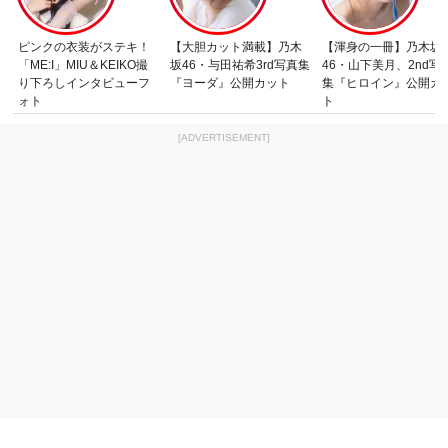
ピンクの衣装がステキ！
【大胆カット満載】乃木
【渾身の一冊】乃木坂
「ME:I」MIU＆KEIKO撮
坂46・与田祐希3rd写真集
46・山下美月、2nd写
り下ろしインタビューフ
『ヨーダ』公開カット
集『ヒロイン』公開カ
ォト
ト
[ADVERTISEMENT]