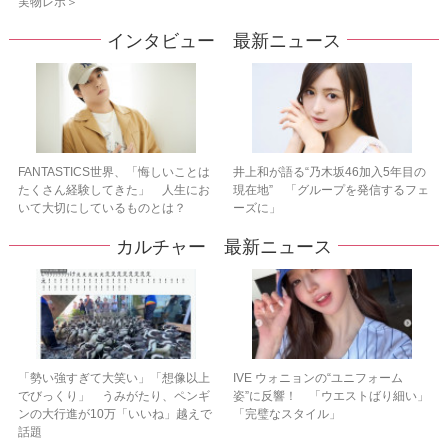
実物レポ＞
インタビュー 最新ニュース
FANTASTICS世界、「悔しいことは
井上和が語る“乃木坂46加入5年目の
たくさん経験してきた」 人生にお
現在地” 「グループを発信するフェ
いて大切にしているものとは？
ーズに」
カルチャー 最新ニュース
「勢い強すぎて大笑い」「想像以上
IVE ウォニョンの“ユニフォーム
でびっくり」 うみがたり、ペンギ
姿”に反響！ 「ウエストばり細い」
ンの大行進が10万「いいね」越えで
「完璧なスタイル」
話題