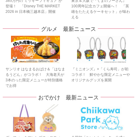
385万円の“ミッキーフィギュア”が
東京＆大阪で『くまのプーさん』
登場！ 「Disney THE MARKET
100周年記念カフェ開催へ！ 「英
2026 in 日本橋三越本店」開催
雄をたたえるケーキセット」が味わ
える
グルメ 最新ニュース
サンリオ はなまるおばけ＆「はなま
『ミニオンズ』×「くら寿司」が初
るうどん」がコラボ！ 大海老天が
コラボ！ 鮮やかな限定メニューや
3本のった限定メニューが特別価格
オリジナルグッズを展開
でお得
おでかけ 最新ニュース