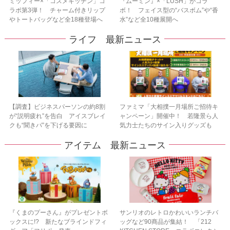
ミッフィー×「コスメキッチン」コ
『ムーミン』×「LUSH」がコラ
ラボ第3弾！ チャーム付きリップ
ボ！ フェイス型の“バスボム”や“香
やトートバッグなど全18種登場へ
水”など全10種展開へ
ライフ 最新ニュース
【調査】ビジネスパーソンの約8割
ファミマ「大相撲一月場所ご招待キ
が“説明疲れ”を告白 アイスブレイ
ャンペーン」開催中！ 若隆景ら人
クも“聞きパ”を下げる要因に
気力士たちのサイン入りグッズも
アイテム 最新ニュース
『くまのプーさん』がプレゼントボ
サンリオのレトロかわいいランチバ
ックスに!? 新たなブラインドフィ
ッグなど90商品が集結！ 「212