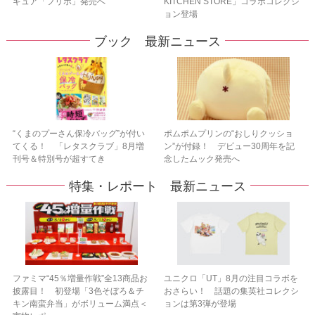
ギュア「フリポ」発売へ
KITCHEN STORE」コラボコレクシ
ョン登場
ブック 最新ニュース
“くまのプーさん保冷バッグ”が付い
ポムポムプリンの“おしりクッショ
てくる！ 「レタスクラブ」8月増
ン”が付録！ デビュー30周年を記
刊号＆特別号が超すてき
念したムック発売へ
特集・レポート 最新ニュース
ファミマ“45％増量作戦”全13商品お
ユニクロ「UT」8月の注目コラボを
披露目！ 初登場「3色そぼろ＆チ
おさらい！ 話題の集英社コレクシ
キン南蛮弁当」がボリューム満点＜
ョンは第3弾が登場