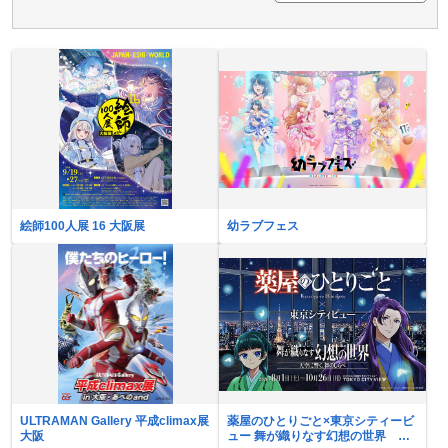
絵師100人展 16 大阪展
幼ラブフェス
ULTRAMAN Gallery 平成climax展
薬屋のひとりごと×東京シティービ
大阪
ュー 舞が織りなす幻想の世界 ―