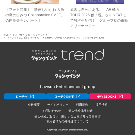
【フォト特集】「映画ちいかわ 人魚
原因は自分にある。「ARENA
の島のひみつ Collaboration CAFE」
TOUR 2026 仮ノ現」をU-NEXTに
の内覧会をレポート！
て独占生配信！ グループ初の東阪
アリーナツアー
HOME
トレンドTOP
スイーツ＆ドリンク
ミスド「もっちゅりん」復活でトレンド1位 「再販きた〜」「人気過ぎて買えなかったやつ」「リベンジできる!?」と反響
Lawson Entertainment group
ローチケ
ローチケ[旅行]
HMV&BOOKS
会社概要
サイトポリシー
利用規約
採用情報
お問い合わせ
個人情報保護方針
個人情報の取扱いに関する公表事項及び同意事項
利用者情報の外部送信について
Copyright © Lawson Entertainment, Inc.