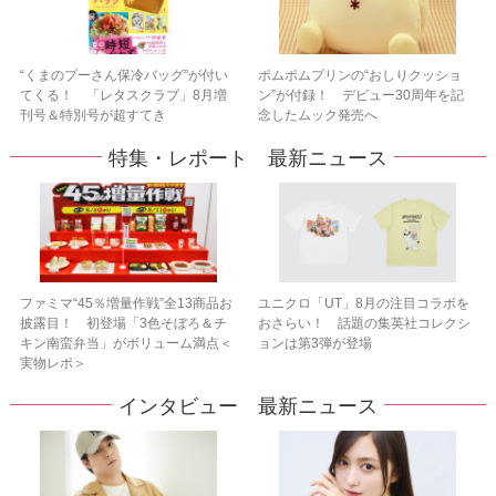
“くまのプーさん保冷バッグ”が付い
ポムポムプリンの“おしりクッショ
てくる！ 「レタスクラブ」8月増
ン”が付録！ デビュー30周年を記
刊号＆特別号が超すてき
念したムック発売へ
特集・レポート 最新ニュース
ファミマ“45％増量作戦”全13商品お
ユニクロ「UT」8月の注目コラボを
披露目！ 初登場「3色そぼろ＆チ
おさらい！ 話題の集英社コレクシ
キン南蛮弁当」がボリューム満点＜
ョンは第3弾が登場
実物レポ＞
インタビュー 最新ニュース