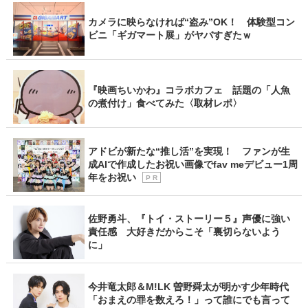
カメラに映らなければ“盗み”OK！ 体験型コン
ビニ「ギガマート展」がヤバすぎたｗ
『映画ちいかわ』コラボカフェ 話題の「人魚
の煮付け」食べてみた〈取材レポ〉
アドビが新たな“推し活”を実現！ ファンが生
成AIで作成したお祝い画像でfav meデビュー1周
年をお祝い
P R
佐野勇斗、『トイ・ストーリー５』声優に強い
責任感 大好きだからこそ「裏切らないよう
に」
今井竜太郎＆M!LK 曽野舜太が明かす少年時代
「おまえの罪を数えろ！」って誰にでも言って