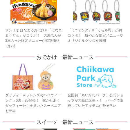
サンリオ はなまるおばけ＆「はなま
『ミニオンズ』×「くら寿司」が初
るうどん」がコラボ！ 大海老天が
コラボ！ 鮮やかな限定メニューや
3本のった限定メニューが特別価格
オリジナルグッズを展開
でお得
おでかけ 最新ニュース
ダッフィー＆フレンズのハロウィー
全国初「ちいかわパーク」公式ショ
ングッズ8．25発売！ 驚かせあう
ップが大阪に誕生へ！ パークで販
ダッフィーたちを描いたスーベニア
売していたアイテムが勢ぞろい
も登場
スイーツ 最新ニュース