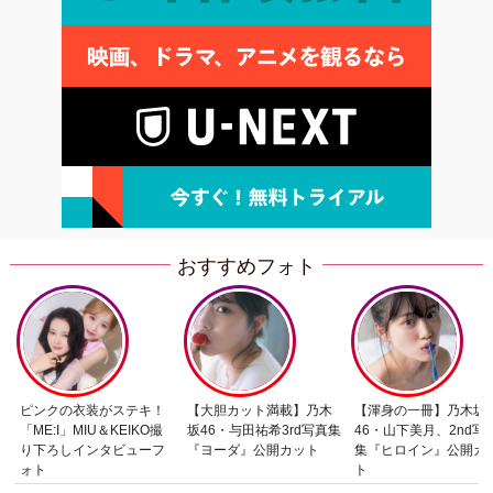
おすすめフォト
ピンクの衣装がステキ！
【大胆カット満載】乃木
【渾身の一冊】乃木坂
「ME:I」MIU＆KEIKO撮
坂46・与田祐希3rd写真集
46・山下美月、2nd写
り下ろしインタビューフ
『ヨーダ』公開カット
集『ヒロイン』公開カ
ォト
ト