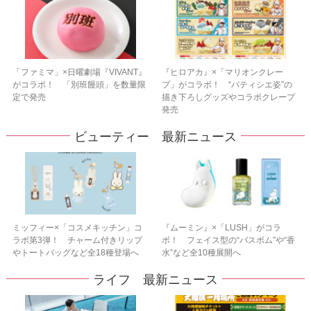
「ファミマ」×日曜劇場『VIVANT』
『ヒロアカ』×「マリオンクレー
がコラボ！ 「別班饅頭」を数量限
プ」がコラボ！ “パティシエ姿”の
定で発売
描き下ろしグッズやコラボクレープ
発売
ビューティー 最新ニュース
ミッフィー×「コスメキッチン」コ
『ムーミン』×「LUSH」がコラ
ラボ第3弾！ チャーム付きリップ
ボ！ フェイス型の“バスボム”や“香
やトートバッグなど全18種登場へ
水”など全10種展開へ
ライフ 最新ニュース