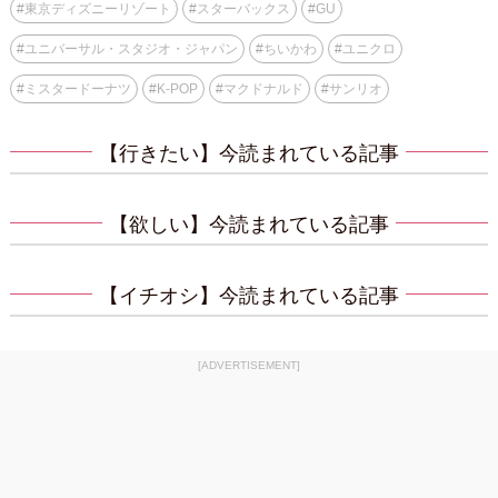
#
東京ディズニーリゾート
#
スターバックス
#
GU
#
ユニバーサル・スタジオ・ジャパン
#
ちいかわ
#
ユニクロ
#
ミスタードーナツ
#
K-POP
#
マクドナルド
#
サンリオ
【行きたい】今読まれている記事
【欲しい】今読まれている記事
【イチオシ】今読まれている記事
[ADVERTISEMENT]