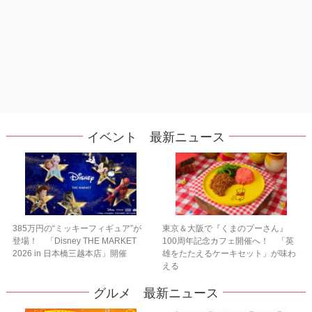
イベント 最新ニュース
385万円の“ミッキーフィギュア”が
東京＆大阪で『くまのプーさん』
登場！ 「Disney THE MARKET
100周年記念カフェ開催へ！ 「英
2026 in 日本橋三越本店」開催
雄をたたえるケーキセット」が味わ
える
グルメ 最新ニュース