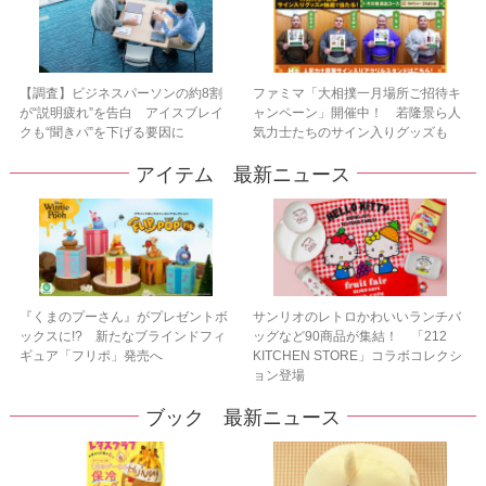
【調査】ビジネスパーソンの約8割
ファミマ「大相撲一月場所ご招待キ
が“説明疲れ”を告白 アイスブレイ
ャンペーン」開催中！ 若隆景ら人
クも“聞きパ”を下げる要因に
気力士たちのサイン入りグッズも
アイテム 最新ニュース
『くまのプーさん』がプレゼントボ
サンリオのレトロかわいいランチバ
ックスに!? 新たなブラインドフィ
ッグなど90商品が集結！ 「212
ギュア「フリポ」発売へ
KITCHEN STORE」コラボコレクシ
ョン登場
ブック 最新ニュース