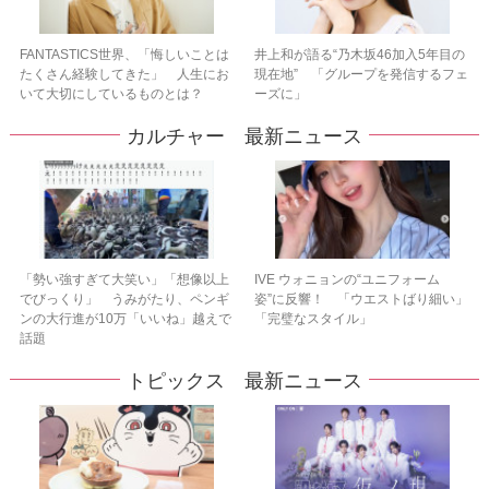
FANTASTICS世界、「悔しいことは
井上和が語る“乃木坂46加入5年目の
たくさん経験してきた」 人生にお
現在地” 「グループを発信するフェ
いて大切にしているものとは？
ーズに」
カルチャー 最新ニュース
「勢い強すぎて大笑い」「想像以上
IVE ウォニョンの“ユニフォーム
でびっくり」 うみがたり、ペンギ
姿”に反響！ 「ウエストばり細い」
ンの大行進が10万「いいね」越えで
「完璧なスタイル」
話題
トピックス 最新ニュース