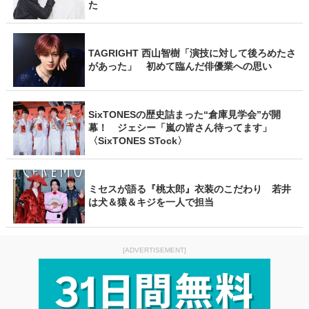
た
TAGRIGHT 西山智樹「演技に対して後ろめたさ
があった」 初めて臨んだ俳優業への思い
SixTONESの歴史詰まった“倉庫見学会”が開
幕！ ジェシー「嵐の皆さん待ってます」
〈SixTONES STock〉
ミセスが語る『桃太郎』衣装のこだわり 若井
は犬＆猿＆キジを一人で担当
[ADVERTISEMENT]