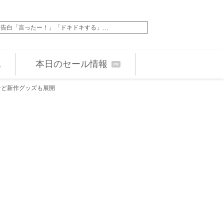
に告白「言ったー！」「ドキドキする」…
かわいすぎる吉本新喜
本日のセール情報
PR
など新作グッズも展開