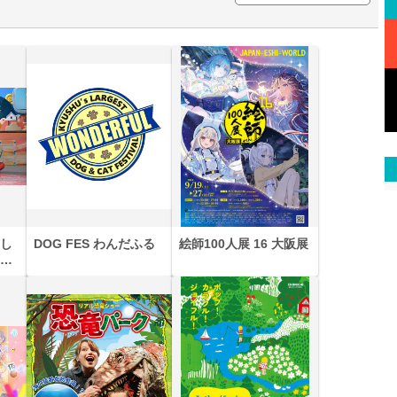
し
DOG FES わんだふる
絵師100人展 16 大阪展
と