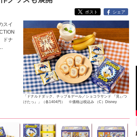
ポスト
シェア
のスイ
CTION
、ドナ
…
「ドナルドダック、チップ＆デール／ショコラサンド 『見ぃつ
けたっ』」（各1404円） ※価格は税込み （C）Disney