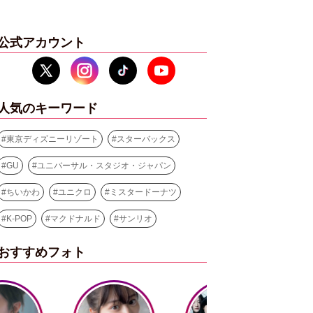
公式アカウント
人気のキーワード
#
東京ディズニーリゾート
#
スターバックス
#
GU
#
ユニバーサル・スタジオ・ジャパン
#
ちいかわ
#
ユニクロ
#
ミスタードーナツ
#
K-POP
#
マクドナルド
#
サンリオ
おすすめフォト