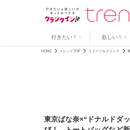
太、お互いが認めた“ハマ…
『Ｔシャツが乾くまで』第5話 バ
行きたい！
欲しい！
HOME
トレンドTOP
スイーツ＆ドリンク
東京ばな奈×“ドナルドダ
び！ トートバッグなど新