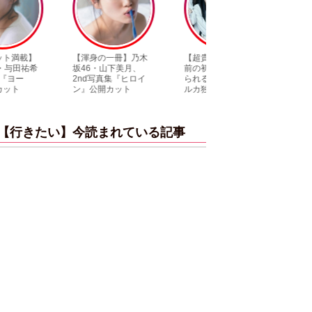
【渾身の一冊】乃木
【超貴重】デビュー
【6度目重版！】乃
坂46・山下美月、
前の初々しい姿が見
木坂46・山下美月
2nd写真集『ヒロイ
られる「ILLIT」のセ
「1st写真集」公開
ン』公開カット
ルカ独占公開
ットまとめ
【行きたい】今読まれている記事