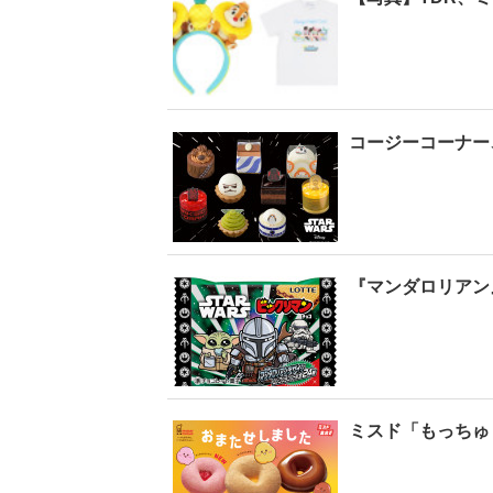
【6度目重版！】乃
木坂46・山下美月
「1st写真集」公開カ
コージーコーナー
ットまとめ
2
『マンダロリアン
ミスド「もっちゅ