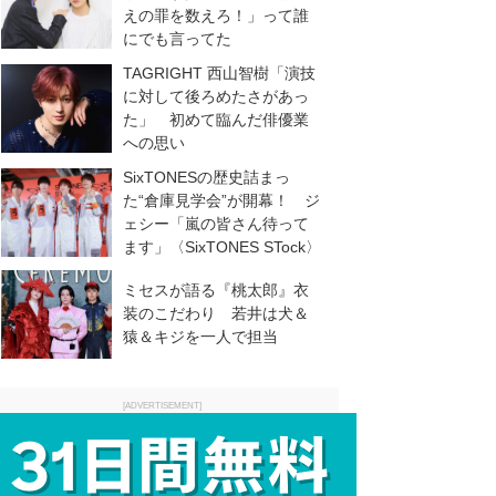
えの罪を数えろ！」って誰
にでも言ってた
TAGRIGHT 西山智樹「演技
に対して後ろめたさがあっ
た」 初めて臨んだ俳優業
への思い
SixTONESの歴史詰まっ
た“倉庫見学会”が開幕！ ジ
ェシー「嵐の皆さん待って
ます」〈SixTONES STock〉
ミセスが語る『桃太郎』衣
装のこだわり 若井は犬＆
猿＆キジを一人で担当
[ADVERTISEMENT]