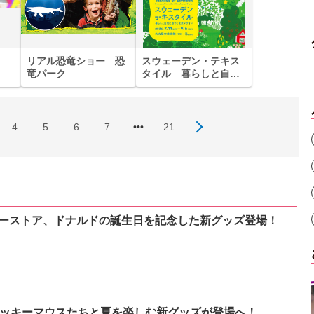
リアル恐竜ショー 恐
スウェーデン・テキス
竜パーク
タイル 暮らしと自然
に息づく北欧デザイン
4
5
6
7
•••
21
ーストア、ドナルドの誕生日を記念した新グッズ登場！
ミッキーマウスたちと夏を楽しむ新グッズが登場へ！