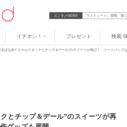
ス事故から一年 “咲子”蒼井優と…
エンタメNEWS
『ラストノート』澄晴、葵
イチオシ！
プレゼント
検索
東京ばな奈×“ドナルドダックとチップ＆デール”のスイーツが再び！ トートバッグ
ックとチップ＆デール”のスイーツが再
作グッズも展開