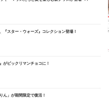
【インタビューフォ
ピンクの衣装がステ
【大胆カット満載】
ト】櫻坂46・田村保
キ！ 「ME:I」MIU＆
乃木坂46・与田祐希
乃、山崎天＜TGC
KEIKO撮り下ろしイ
3rd写真集『ヨー
、『スター・ウォーズ』コレクション登場！
023 A／W＞
ンタビューフォト
ダ』公開カット
』がビックリマンチョコに！
りん」が期間限定で復活！