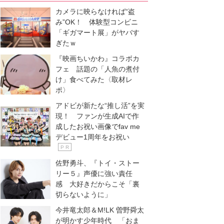
カメラに映らなければ“盗
み”OK！ 体験型コンビニ
「ギガマート展」がヤバす
ぎたｗ
『映画ちいかわ』コラボカ
フェ 話題の「人魚の煮付
け」食べてみた〈取材レ
ポ〉
アドビが新たな“推し活”を実
現！ ファンが生成AIで作
成したお祝い画像でfav me
デビュー1周年をお祝い
P R
佐野勇斗、『トイ・ストー
リー５』声優に強い責任
感 大好きだからこそ「裏
切らないように」
今井竜太郎＆M!LK 曽野舜太
が明かす少年時代 「おま