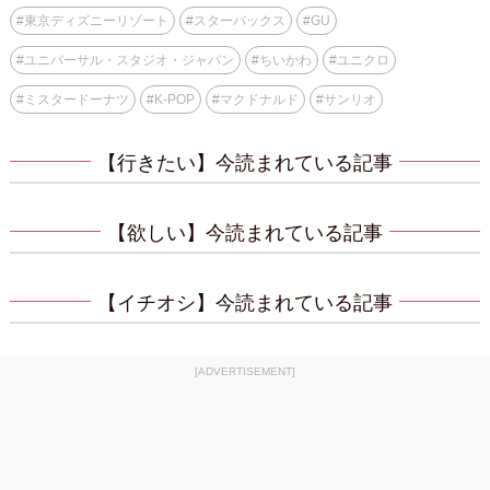
#
東京ディズニーリゾート
#
スターバックス
#
GU
#
ユニバーサル・スタジオ・ジャパン
#
ちいかわ
#
ユニクロ
#
ミスタードーナツ
#
K-POP
#
マクドナルド
#
サンリオ
【行きたい】今読まれている記事
【欲しい】今読まれている記事
【イチオシ】今読まれている記事
[ADVERTISEMENT]