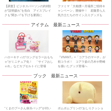
【調査】ビジネスパーソンの約8割
ファミマ「大相撲一月場所ご招待キ
が“説明疲れ”を告白 アイスブレイ
ャンペーン」開催中！ 若隆景ら人
クも“聞きパ”を下げる要因に
気力士たちのサイン入りグッズも
アイテム 最新ニュース
ハローキティの“ロングセラーおもち
『VIVANT』×「コアラのマーチ」が
ゃ”がミニチュア化！ 「サイフおし
初コラボ！ コアラ姿の乃木や野崎
ゃれ」などカプセルトイに登場
を描いたグッズ登場へ
ブック 最新ニュース
“くまのプーさん保冷バッグ”が付い
ポムポムプリンの“おしりクッショ