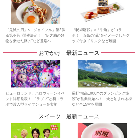
『鬼滅の刃』×「ジョイフル」第3弾
『呪術廻戦』×「牛角」がコラ
＆第4弾が開催決定！ “伊之助の好
ボ！ 五条の“茈”をイメージしたグ
物を乗せた豚丼”など登場へ
ッズ付きドリンクなど展開
おでかけ 最新ニュース
ピューロランド、ハロウィーンイベ
長野“標高1000mのグランピング施
ント詳細発表！ “ラブブ”と初コラ
設”が営業開始へ！ 犬と泊まれる棟
ボで没入型ライブショーを実施
など全15室を展開
スイーツ 最新ニュース