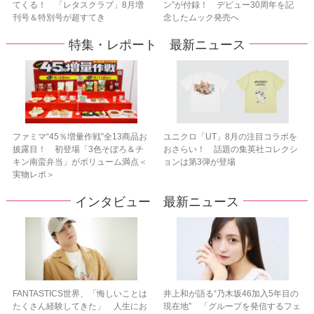
てくる！ 「レタスクラブ」8月増
ン”が付録！ デビュー30周年を記
刊号＆特別号が超すてき
念したムック発売へ
特集・レポート 最新ニュース
ファミマ“45％増量作戦”全13商品お
ユニクロ「UT」8月の注目コラボを
披露目！ 初登場「3色そぼろ＆チ
おさらい！ 話題の集英社コレクシ
キン南蛮弁当」がボリューム満点＜
ョンは第3弾が登場
実物レポ＞
インタビュー 最新ニュース
FANTASTICS世界、「悔しいことは
井上和が語る“乃木坂46加入5年目の
たくさん経験してきた」 人生にお
現在地” 「グループを発信するフェ