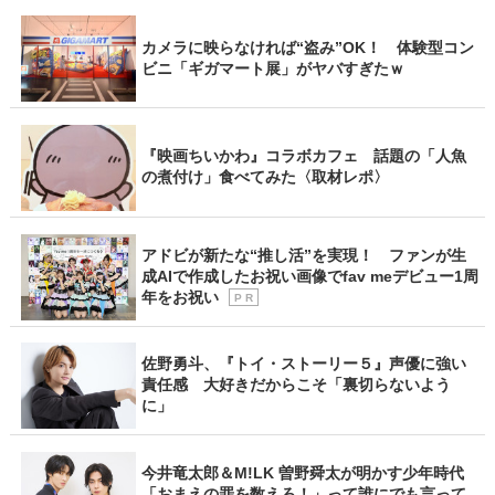
カメラに映らなければ“盗み”OK！ 体験型コン
ビニ「ギガマート展」がヤバすぎたｗ
『映画ちいかわ』コラボカフェ 話題の「人魚
の煮付け」食べてみた〈取材レポ〉
アドビが新たな“推し活”を実現！ ファンが生
成AIで作成したお祝い画像でfav meデビュー1周
年をお祝い
P R
佐野勇斗、『トイ・ストーリー５』声優に強い
責任感 大好きだからこそ「裏切らないよう
に」
今井竜太郎＆M!LK 曽野舜太が明かす少年時代
「おまえの罪を数えろ！」って誰にでも言って