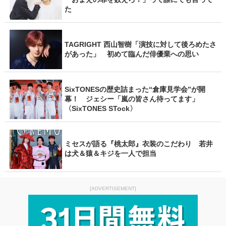
た
TAGRIGHT 西山智樹「演技に対して後ろめたさ
があった」 初めて臨んだ俳優業への思い
SixTONESの歴史詰まった“倉庫見学会”が開
幕！ ジェシー「嵐の皆さん待ってます」
〈SixTONES STock〉
ミセスが語る『桃太郎』衣装のこだわり 若井
は犬＆猿＆キジを一人で担当
[ADVERTISEMENT]