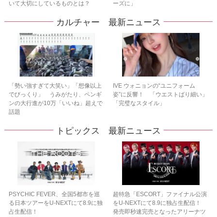
いて大切にしているものとは？
ーズに」
カルチャー 最新ニュース
「勢い強すぎて大笑い」「想像以上
IVE ウォニョンの“ユニフォーム
でびっくり」 うみがたり、ペンギ
姿”に反響！ 「ウエストばり細い」
ンの大行進が10万「いいね」超えで
「完璧なスタイル」
話題
トピックス 最新ニュース
PSYCHIC FEVER、全国5都市を巡
超特急「ESCORT」ファイナル公演
る日本ツアーをU‐NEXTにて8.9に独
をU-NEXTにて8.9に独占生配信！
占生配信！
発売即秒速完売となったアリーナツ