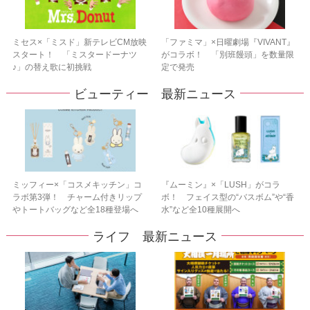
ミセス×「ミスド」新テレビCM放映
「ファミマ」×日曜劇場『VIVANT』
スタート！ 「ミスタードーナツ
がコラボ！ 「別班饅頭」を数量限
♪」の替え歌に初挑戦
定で発売
ビューティー 最新ニュース
ミッフィー×「コスメキッチン」コ
『ムーミン』×「LUSH」がコラ
ラボ第3弾！ チャーム付きリップ
ボ！ フェイス型の“バスボム”や“香
やトートバッグなど全18種登場へ
水”など全10種展開へ
ライフ 最新ニュース