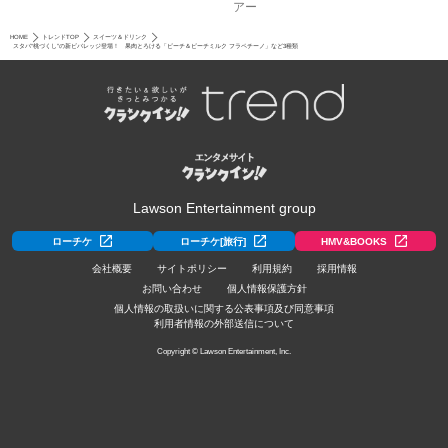
アー
HOME
トレンドTOP
スイーツ＆ドリンク
スタバ“桃づくし”の新ビバレッジ登場！ 果肉とろける「ピーチ＆ピーチミルク フラペチーノ」など3種類
Lawson Entertainment group
ローチケ
ローチケ[旅行]
HMV&BOOKS
会社概要
サイトポリシー
利用規約
採用情報
お問い合わせ
個人情報保護方針
個人情報の取扱いに関する公表事項及び同意事項
利用者情報の外部送信について
Copyright © Lawson Entertainment, Inc.