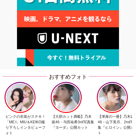
おすすめフォト
ピンクの衣装がステキ！
【大胆カット満載】乃木
【渾身の一冊】乃木坂
「ME:I」MIU＆KEIKO撮
坂46・与田祐希3rd写真集
46・山下美月、2nd写
り下ろしインタビューフ
『ヨーダ』公開カット
集『ヒロイン』公開カ
ォト
ト