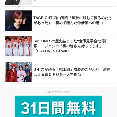
TAGRIGHT 西山智樹「演技に対して後ろめたさ
があった」 初めて臨んだ俳優業への思い
SixTONESの歴史詰まった“倉庫見学会”が開
幕！ ジェシー「嵐の皆さん待ってます」
〈SixTONES STock〉
ミセスが語る『桃太郎』衣装のこだわり 若井
は犬＆猿＆キジを一人で担当
[ADVERTISEMENT]