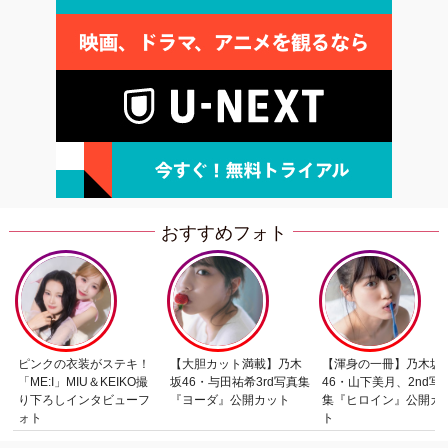
おすすめフォト
ピンクの衣装がステキ！
【大胆カット満載】乃木
【渾身の一冊】乃木坂
「ME:I」MIU＆KEIKO撮
坂46・与田祐希3rd写真集
46・山下美月、2nd写
り下ろしインタビューフ
『ヨーダ』公開カット
集『ヒロイン』公開カ
ォト
ト