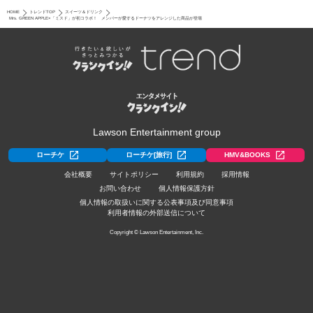
HOME
トレンドTOP
スイーツ＆ドリンク
Mrs. GREEN APPLE×「ミスド」が初コラボ！ メンバーが愛するドーナツをアレンジした商品が登場
Lawson Entertainment group
ローチケ
ローチケ[旅行]
HMV&BOOKS
会社概要
サイトポリシー
利用規約
採用情報
お問い合わせ
個人情報保護方針
個人情報の取扱いに関する公表事項及び同意事項
利用者情報の外部送信について
Copyright © Lawson Entertainment, Inc.