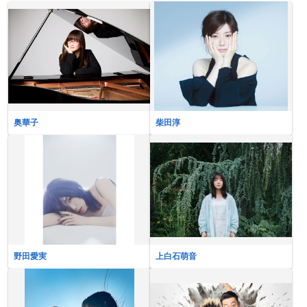
奥華子
柴田淳
野田愛実
上白石萌音