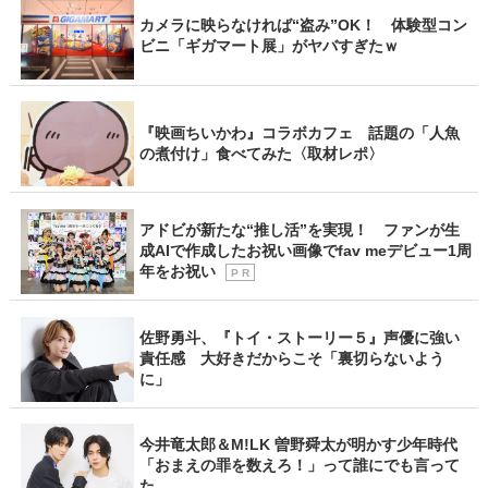
カメラに映らなければ“盗み”OK！ 体験型コン
ビニ「ギガマート展」がヤバすぎたｗ
『映画ちいかわ』コラボカフェ 話題の「人魚
の煮付け」食べてみた〈取材レポ〉
アドビが新たな“推し活”を実現！ ファンが生
成AIで作成したお祝い画像でfav meデビュー1周
年をお祝い
P R
佐野勇斗、『トイ・ストーリー５』声優に強い
責任感 大好きだからこそ「裏切らないよう
に」
今井竜太郎＆M!LK 曽野舜太が明かす少年時代
「おまえの罪を数えろ！」って誰にでも言って
た