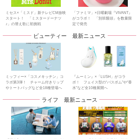
ミセス×「ミスド」新テレビCM放映
「ファミマ」×日曜劇場『VIVANT』
スタート！ 「ミスタードーナツ
がコラボ！ 「別班饅頭」を数量限
♪」の替え歌に初挑戦
定で発売
ビューティー 最新ニュース
ミッフィー×「コスメキッチン」コ
『ムーミン』×「LUSH」がコラ
ラボ第3弾！ チャーム付きリップ
ボ！ フェイス型の“バスボム”や“香
やトートバッグなど全18種登場へ
水”など全10種展開へ
ライフ 最新ニュース