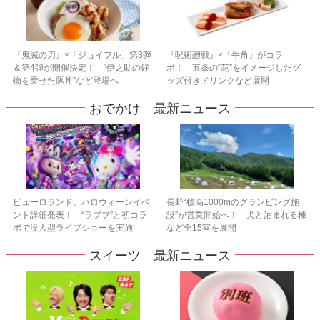
『鬼滅の刃』×「ジョイフル」第3弾
『呪術廻戦』×「牛角」がコラ
＆第4弾が開催決定！ “伊之助の好
ボ！ 五条の“茈”をイメージしたグ
物を乗せた豚丼”など登場へ
ッズ付きドリンクなど展開
おでかけ 最新ニュース
ピューロランド、ハロウィーンイベ
長野“標高1000mのグランピング施
ント詳細発表！ “ラブブ”と初コラ
設”が営業開始へ！ 犬と泊まれる棟
ボで没入型ライブショーを実施
など全15室を展開
スイーツ 最新ニュース