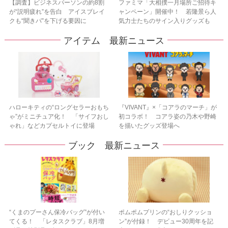
【調査】ビジネスパーソンの約8割
ファミマ「大相撲一月場所ご招待キ
が“説明疲れ”を告白 アイスブレイ
ャンペーン」開催中！ 若隆景ら人
クも“聞きパ”を下げる要因に
気力士たちのサイン入りグッズも
アイテム 最新ニュース
ハローキティの“ロングセラーおもち
『VIVANT』×「コアラのマーチ」が
ゃ”がミニチュア化！ 「サイフおし
初コラボ！ コアラ姿の乃木や野崎
ゃれ」などカプセルトイに登場
を描いたグッズ登場へ
ブック 最新ニュース
“くまのプーさん保冷バッグ”が付い
ポムポムプリンの“おしりクッショ
てくる！ 「レタスクラブ」8月増
ン”が付録！ デビュー30周年を記