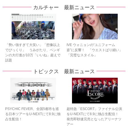
カルチャー 最新ニュース
「勢い強すぎて大笑い」「想像以上
IVE ウォニョンの“ユニフォーム
でびっくり」 うみがたり、ペンギ
姿”に反響！ 「ウエストばり細い」
ンの大行進が10万「いいね」超えで
「完璧なスタイル」
話題
トピックス 最新ニュース
PSYCHIC FEVER、全国5都市を巡
超特急「ESCORT」ファイナル公演
る日本ツアーをU‐NEXTにて8.9に独
をU-NEXTにて8.9に独占生配信！
占生配信！
発売即秒速完売となったアリーナツ
アー