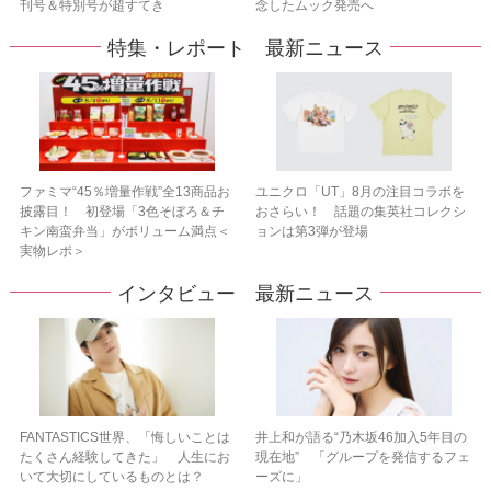
刊号＆特別号が超すてき
念したムック発売へ
特集・レポート 最新ニュース
ファミマ“45％増量作戦”全13商品お
ユニクロ「UT」8月の注目コラボを
披露目！ 初登場「3色そぼろ＆チ
おさらい！ 話題の集英社コレクシ
キン南蛮弁当」がボリューム満点＜
ョンは第3弾が登場
実物レポ＞
インタビュー 最新ニュース
FANTASTICS世界、「悔しいことは
井上和が語る“乃木坂46加入5年目の
たくさん経験してきた」 人生にお
現在地” 「グループを発信するフェ
いて大切にしているものとは？
ーズに」