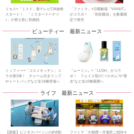
ミセス×「ミスド」新テレビCM放映
「ファミマ」×日曜劇場『VIVANT』
スタート！ 「ミスタードーナツ
がコラボ！ 「別班饅頭」を数量限
♪」の替え歌に初挑戦
定で発売
ビューティー 最新ニュース
ミッフィー×「コスメキッチン」コ
『ムーミン』×「LUSH」がコラ
ラボ第3弾！ チャーム付きリップ
ボ！ フェイス型の“バスボム”や“香
やトートバッグなど全18種登場へ
水”など全10種展開へ
ライフ 最新ニュース
【調査】ビジネスパーソンの約8割
ファミマ「大相撲一月場所ご招待キ