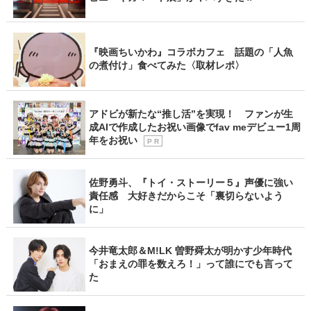
『映画ちいかわ』コラボカフェ 話題の「人魚
の煮付け」食べてみた〈取材レポ〉
アドビが新たな“推し活”を実現！ ファンが生
成AIで作成したお祝い画像でfav meデビュー1周
年をお祝い
P R
佐野勇斗、『トイ・ストーリー５』声優に強い
責任感 大好きだからこそ「裏切らないよう
に」
今井竜太郎＆M!LK 曽野舜太が明かす少年時代
「おまえの罪を数えろ！」って誰にでも言って
た