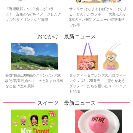
『呪術廻戦』×「牛角」がコラ
サンリオ はなまるおばけ＆「はなま
ボ！ 五条の“茈”をイメージしたグ
るうどん」がコラボ！ 大海老天が
ッズ付きドリンクなど展開
3本のった限定メニューが特別価格
でお得
おでかけ 最新ニュース
長野“標高1000mのグランピング施
ダッフィー＆フレンズのハロウィー
設”が営業開始へ！ 犬と泊まれる棟
ングッズ8．25発売！ 驚かせあう
など全15室を展開
ダッフィーたちを描いたスーベニア
も登場
スイーツ 最新ニュース