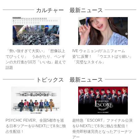
カルチャー 最新ニュース
「勢い強すぎて大笑い」「想像以上
IVE ウォニョンの“ユニフォーム
でびっくり」 うみがたり、ペンギ
姿”に反響！ 「ウエストばり細い」
ンの大行進が10万「いいね」超えで
「完璧なスタイル」
話題
トピックス 最新ニュース
PSYCHIC FEVER、全国5都市を巡
超特急「ESCORT」ファイナル公演
る日本ツアーをU‐NEXTにて8.9に独
をU-NEXTにて8.9に独占生配信！
占生配信！
発売即秒速完売となったアリーナツ
アー