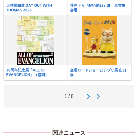
大井川鐵道 DAY OUT WITH
芥見下々『呪術廻戦』展 名古屋
THOMAS 2026
会場
30周年記念展「ALL OF
金曜ロードショーとジブリ展 山口
EVANGELION」（盛岡）
展
1 / 8
関連ニュース