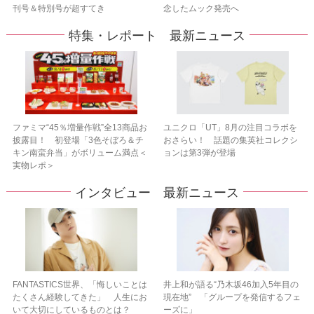
刊号＆特別号が超すてき
念したムック発売へ
特集・レポート 最新ニュース
ファミマ“45％増量作戦”全13商品お
ユニクロ「UT」8月の注目コラボを
披露目！ 初登場「3色そぼろ＆チ
おさらい！ 話題の集英社コレクシ
キン南蛮弁当」がボリューム満点＜
ョンは第3弾が登場
実物レポ＞
インタビュー 最新ニュース
FANTASTICS世界、「悔しいことは
井上和が語る“乃木坂46加入5年目の
たくさん経験してきた」 人生にお
現在地” 「グループを発信するフェ
いて大切にしているものとは？
ーズに」