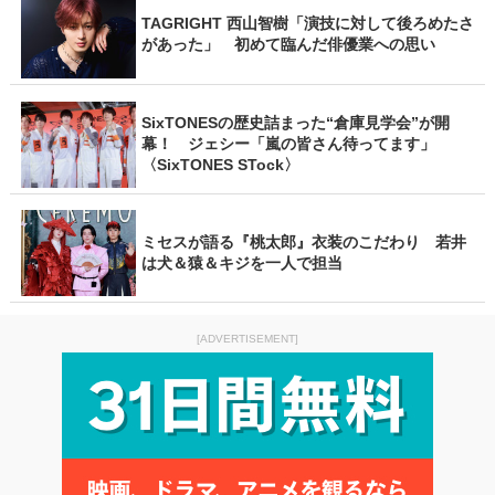
TAGRIGHT 西山智樹「演技に対して後ろめたさ
があった」 初めて臨んだ俳優業への思い
SixTONESの歴史詰まった“倉庫見学会”が開
幕！ ジェシー「嵐の皆さん待ってます」
〈SixTONES STock〉
ミセスが語る『桃太郎』衣装のこだわり 若井
は犬＆猿＆キジを一人で担当
[ADVERTISEMENT]