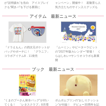
が“説明疲れ”を告白 アイスブレイ
ャンペーン」開催中！ 若隆景ら人
クも“聞きパ”を下げる要因に
気力士たちのサイン入りグッズも
アイテム 最新ニュース
『ドラえもん』の四次元ポケットが
『ムーミン』やピーターラビット
バッグやポーチに！ 「グラニフ」
の“2027年版カレンダー”登場！ く
コラボアイテム8．11発売
らはしれい×サンリオコラボも新展
開
ブック 最新ニュース
“くまのプーさん保冷バッグ”が付い
ポムポムプリンの“おしりクッショ
てくる！ 「レタスクラブ」8月増
ン”が付録！ デビュー30周年を記