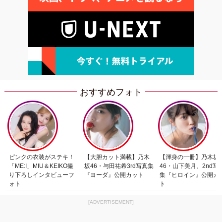
おすすめフォト
ピンクの衣装がステキ！
【大胆カット満載】乃木
【渾身の一冊】乃木坂
「ME:I」MIU＆KEIKO撮
坂46・与田祐希3rd写真集
46・山下美月、2nd写
り下ろしインタビューフ
『ヨーダ』公開カット
集『ヒロイン』公開カ
ォト
ト
[ADVERTISEMENT]