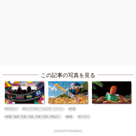
この記事の写真を見る
#
行きたい
#
ユニバーサル・スタジオ・ジャパン
#
大阪
#
近畿（滋賀／京都／大阪／兵庫／奈良／和歌山）
#
映画
#
おでかけ
[ADVERTISEMENT]