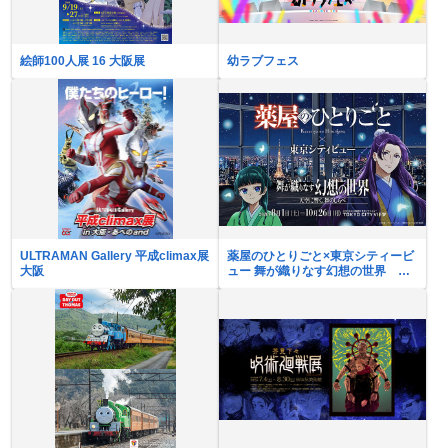
絵師100人展 16 大阪展
幼ラブフェス
ULTRAMAN Gallery 平成climax展
薬屋のひとりごと×東京シティービ
大阪
ュー 舞が織りなす幻想の世界 ―
天空に響く、舞のしらべ―