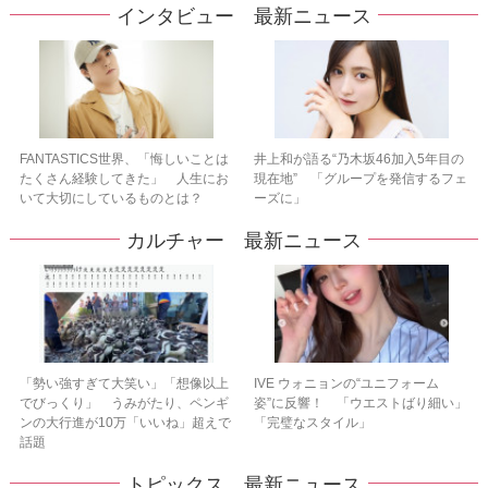
インタビュー 最新ニュース
FANTASTICS世界、「悔しいことは
井上和が語る“乃木坂46加入5年目の
たくさん経験してきた」 人生にお
現在地” 「グループを発信するフェ
いて大切にしているものとは？
ーズに」
カルチャー 最新ニュース
「勢い強すぎて大笑い」「想像以上
IVE ウォニョンの“ユニフォーム
でびっくり」 うみがたり、ペンギ
姿”に反響！ 「ウエストばり細い」
ンの大行進が10万「いいね」超えで
「完璧なスタイル」
話題
トピックス 最新ニュース