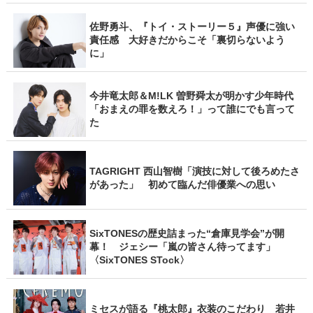
佐野勇斗、『トイ・ストーリー５』声優に強い
責任感 大好きだからこそ「裏切らないよう
に」
今井竜太郎＆M!LK 曽野舜太が明かす少年時代
「おまえの罪を数えろ！」って誰にでも言って
た
TAGRIGHT 西山智樹「演技に対して後ろめたさ
があった」 初めて臨んだ俳優業への思い
SixTONESの歴史詰まった“倉庫見学会”が開
幕！ ジェシー「嵐の皆さん待ってます」
〈SixTONES STock〉
ミセスが語る『桃太郎』衣装のこだわり 若井