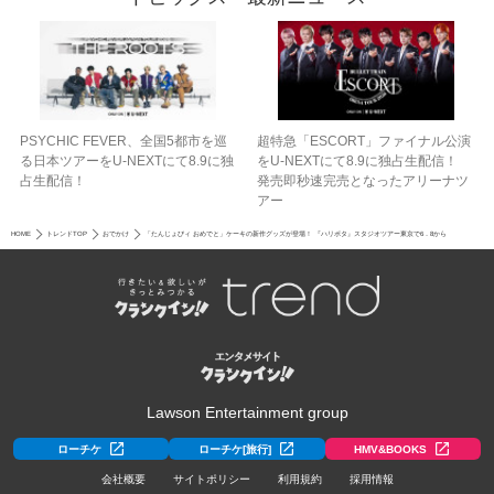
PSYCHIC FEVER、全国5都市を巡
超特急「ESCORT」ファイナル公演
る日本ツアーをU‐NEXTにて8.9に独
をU-NEXTにて8.9に独占生配信！
占生配信！
発売即秒速完売となったアリーナツ
アー
HOME
トレンドTOP
おでかけ
「たんじょびィ おめでと」ケーキの新作グッズが登場！ 『ハリポタ』スタジオツアー東京で6．8から
Lawson Entertainment group
ローチケ
ローチケ[旅行]
HMV&BOOKS
会社概要
サイトポリシー
利用規約
採用情報