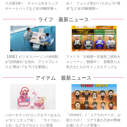
ラボ第3弾！ チャーム付きリップ
ボ！ フェイス型の“バスボム”や“香
やトートバッグなど全18種登場へ
水”など全10種展開へ
ライフ 最新ニュース
【調査】ビジネスパーソンの約8割
ファミマ「大相撲一月場所ご招待キ
が“説明疲れ”を告白 アイスブレイ
ャンペーン」開催中！ 若隆景ら人
クも“聞きパ”を下げる要因に
気力士たちのサイン入りグッズも
アイテム 最新ニュース
ハローキティの“ロングセラーおもち
『VIVANT』×「コアラのマーチ」が
ゃ”がミニチュア化！ 「サイフおし
初コラボ！ コアラ姿の乃木や野崎
ゃれ」などカプセルトイに登場
を描いたグッズ登場へ