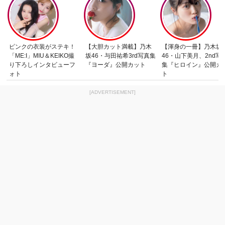
ピンクの衣装がステキ！
【大胆カット満載】乃木
【渾身の一冊】乃木坂
「ME:I」MIU＆KEIKO撮
坂46・与田祐希3rd写真集
46・山下美月、2nd写
り下ろしインタビューフ
『ヨーダ』公開カット
集『ヒロイン』公開カ
ォト
ト
[ADVERTISEMENT]