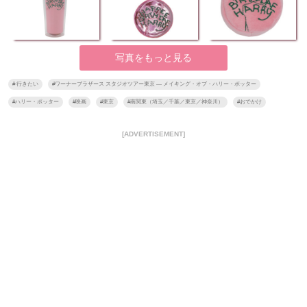
写真をもっと見る
#
行きたい
#
ワーナーブラザース スタジオツアー東京 ― メイキング・オブ・ハリー・ポッター
#
ハリー・ポッター
#
映画
#
東京
#
南関東（埼玉／千葉／東京／神奈川）
#
おでかけ
[ADVERTISEMENT]