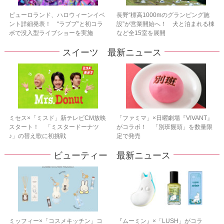
ピューロランド、ハロウィーンイベ
長野“標高1000mのグランピング施
ント詳細発表！ “ラブブ”と初コラ
設”が営業開始へ！ 犬と泊まれる棟
ボで没入型ライブショーを実施
など全15室を展開
スイーツ 最新ニュース
ミセス×「ミスド」新テレビCM放映
「ファミマ」×日曜劇場『VIVANT』
スタート！ 「ミスタードーナツ
がコラボ！ 「別班饅頭」を数量限
♪」の替え歌に初挑戦
定で発売
ビューティー 最新ニュース
ミッフィー×「コスメキッチン」コ
『ムーミン』×「LUSH」がコラ