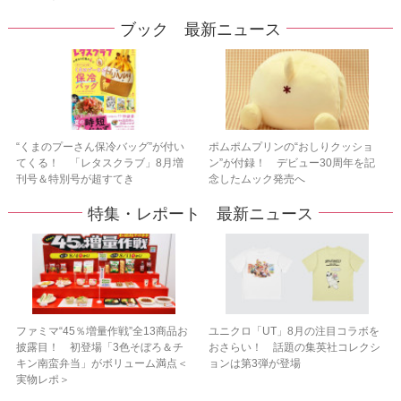
ブック 最新ニュース
“くまのプーさん保冷バッグ”が付い
ポムポムプリンの“おしりクッショ
てくる！ 「レタスクラブ」8月増
ン”が付録！ デビュー30周年を記
刊号＆特別号が超すてき
念したムック発売へ
特集・レポート 最新ニュース
ファミマ“45％増量作戦”全13商品お
ユニクロ「UT」8月の注目コラボを
披露目！ 初登場「3色そぼろ＆チ
おさらい！ 話題の集英社コレクシ
キン南蛮弁当」がボリューム満点＜
ョンは第3弾が登場
実物レポ＞