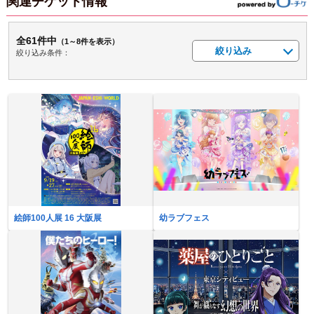
関連チケット情報
全61件中
（1～8件を表示）
絞り込み
絞り込み条件：
絵師100人展 16 大阪展
幼ラブフェス