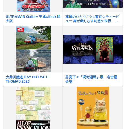
ULTRAMAN Gallery 平成climax展
薬屋のひとりごと×東京シティービ
大阪
ュー 舞が織りなす幻想の世界 ―
天空に響く、舞のしらべ―
大井川鐵道 DAY OUT WITH
芥見下々『呪術廻戦』展 名古屋
THOMAS 2026
会場