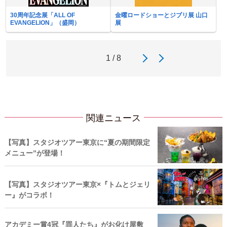
30周年記念展「ALL OF
金曜ロードショーとジブリ展 山口
EVANGELION」（盛岡）
展
1 / 8
関連ニュース
【写真】スタジオツアー東京に“夏の期間限定
メニュー”が登場！
【写真】スタジオツアー東京×『トムとジェリ
ー』がコラボ！
アカデミー賞4冠『罪人たち』がお化け屋敷