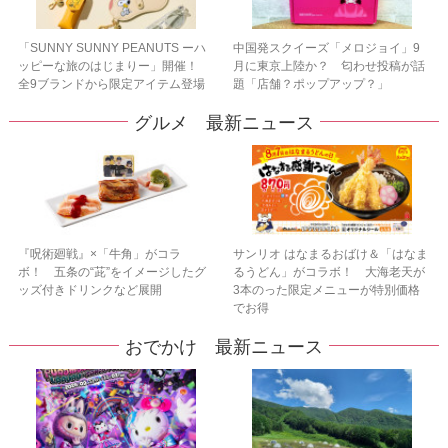
「SUNNY SUNNY PEANUTS ーハ
中国発スクイーズ「メロジョイ」9
ッピーな旅のはじまりー」開催！
月に東京上陸か？ 匂わせ投稿が話
全9ブランドから限定アイテム登場
題「店舗？ポップアップ？」
グルメ 最新ニュース
『呪術廻戦』×「牛角」がコラ
サンリオ はなまるおばけ＆「はなま
ボ！ 五条の“茈”をイメージしたグ
るうどん」がコラボ！ 大海老天が
ッズ付きドリンクなど展開
3本のった限定メニューが特別価格
でお得
おでかけ 最新ニュース