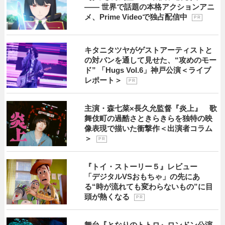
―― 世界で話題の本格アクションアニ
メ、Prime Videoで独占配信中
P R
キタニタツヤがゲストアーティストと
の対バンを通して見せた、“攻めのモー
ド” 「Hugs Vol.6」神戸公演＜ライブ
レポート＞
P R
主演・森七菜×長久允監督『炎上』 歌
舞伎町の過酷さときらきらを独特の映
像表現で描いた衝撃作＜出演者コラム
＞
P R
『トイ・ストーリー５』レビュー
「デジタルVSおもちゃ」の先にあ
る“時が流れても変わらないもの”に目
頭が熱くなる
P R
舞台『となりのトトロ』ロンドン公演