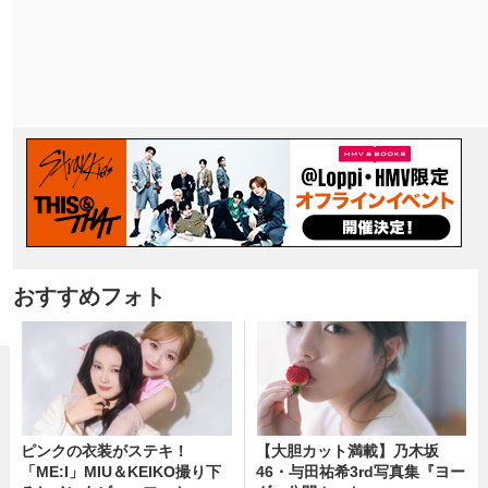
おすすめフォト
ピンクの衣装がステキ！
【大胆カット満載】乃木坂
「ME:I」MIU＆KEIKO撮り下
46・与田祐希3rd写真集『ヨー