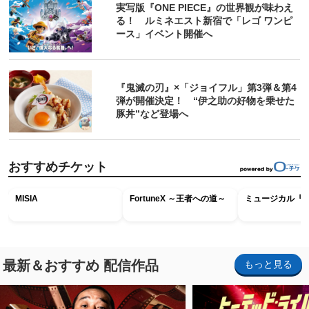
実写版『ONE PIECE』の世界観が味わえ
る！ ルミネエスト新宿で「レゴ ワンピ
ース」イベント開催へ
『鬼滅の刃』×「ジョイフル」第3弾＆第4
弾が開催決定！ “伊之助の好物を乗せた
豚丼”など登場へ
おすすめチケット
MISIA
FortuneX ～王者への道～
ミュージカル『R
最新＆おすすめ 配信作品
もっと見る