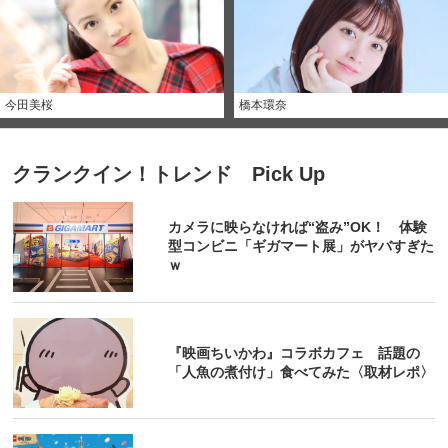
今田美桜
橋本環奈
クランクイン！トレンド Pick Up
カメラに映らなければ“盗み”OK！ 体験
型コンビニ「ギガマート展」がヤバすぎた
ｗ
『映画ちいかわ』コラボカフェ 話題の
「人魚の煮付け」食べてみた〈取材レポ〉