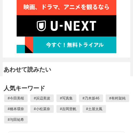
あわせて読みたい
人気キーワード
#
今田美桜
#
浜辺美波
#
写真集
#
乃木坂46
#
有村架純
#
橋本環奈
#
小松菜奈
#
吉岡里帆
#
土屋太鳳
#
与田祐希