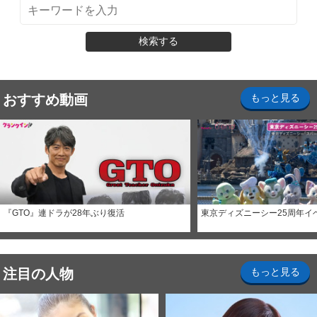
検索する
おすすめ動画
もっと見る
『GTO』連ドラが28年ぶり復活
東京ディズニーシー25周年イ
注目の人物
もっと見る