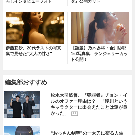
ろしインタビューフォト
ダ』公開カット
伊藤彩沙、20代ラストの写真
【話題】乃木坂46・金川紗耶
集で見せた“大人の甘さ”
1st写真集、ランジェリーカッ
ト公開！
編集部おすすめ
松永大司監督、『犯罪者』チョン・イ
ルのオファー理由は？ 「滝川という
キャラクターに出会えたことは運が良
かった」
P R
“おっさん剣聖”の一太刀に宿る人生