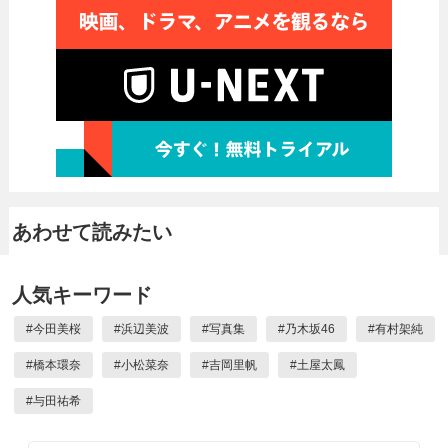
あわせて読みたい
人気キーワード
#
今田美桜
#
浜辺美波
#
写真集
#
乃木坂46
#
有村架純
#
橋本環奈
#
小松菜奈
#
吉岡里帆
#
土屋太鳳
#
与田祐希