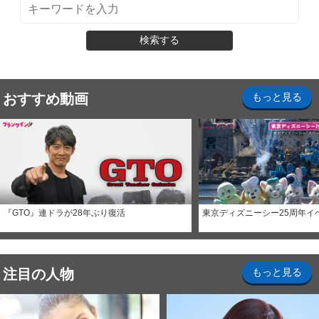
検索する
おすすめ動画
もっと見る
『GTO』連ドラが28年ぶり復活
東京ディズニーシー25周年イ
注目の人物
もっと見る