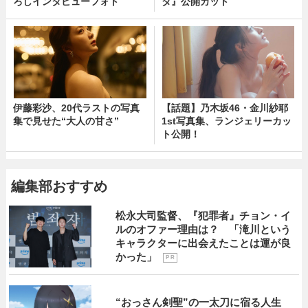
ろしインタビューフォト
ダ』公開カット
伊藤彩沙、20代ラストの写真
【話題】乃木坂46・金川紗耶
集で見せた“大人の甘さ”
1st写真集、ランジェリーカッ
ト公開！
編集部おすすめ
松永大司監督、『犯罪者』チョン・イ
ルのオファー理由は？ 「滝川という
キャラクターに出会えたことは運が良
かった」
P R
“おっさん剣聖”の一太刀に宿る人生