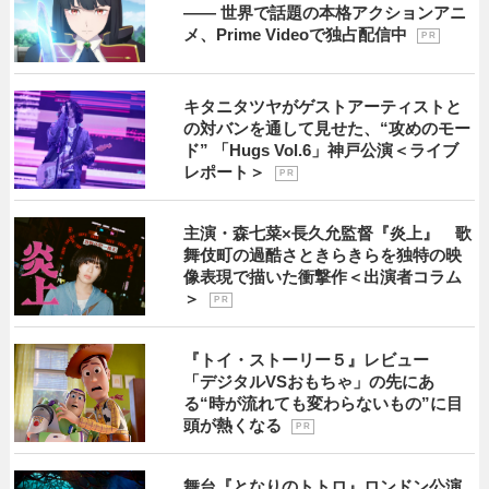
―― 世界で話題の本格アクションアニ
メ、Prime Videoで独占配信中
P R
キタニタツヤがゲストアーティストと
の対バンを通して見せた、“攻めのモー
ド” 「Hugs Vol.6」神戸公演＜ライブ
レポート＞
P R
主演・森七菜×長久允監督『炎上』 歌
舞伎町の過酷さときらきらを独特の映
像表現で描いた衝撃作＜出演者コラム
＞
P R
『トイ・ストーリー５』レビュー
「デジタルVSおもちゃ」の先にあ
る“時が流れても変わらないもの”に目
頭が熱くなる
P R
舞台『となりのトトロ』ロンドン公演