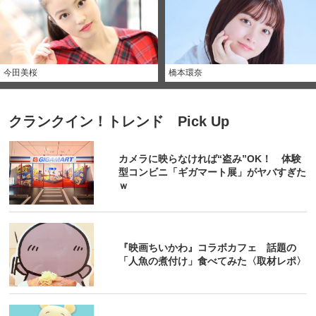
今田美桜
橋本環奈
クランクイン！トレンド Pick Up
カメラに映らなければ“盗み”OK！ 体験
型コンビニ「ギガマート展」がヤバすぎた
ｗ
『映画ちいかわ』コラボカフェ 話題の
「人魚の煮付け」食べてみた〈取材レポ〉