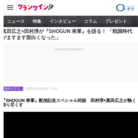
ニュース
特集
インタビュー
コラム
プレゼント
真田広之×田村淳が『SHOGUN 将軍』を語る！ 「戦国時代
がますます面白くなった」
[ADVERTISEMENT]
海外ドラマ
公開日 2024/3/5 12:06
『SHOGUN 将軍』配信記念スペシャル対談 田村淳×真田広之が熱く
語り尽くす