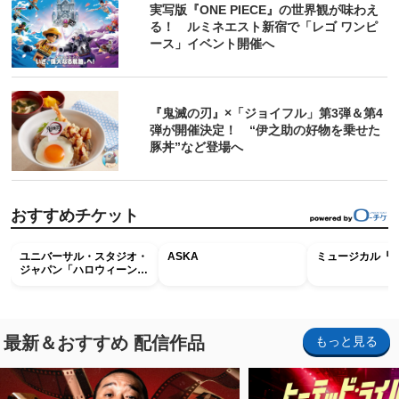
実写版『ONE PIECE』の世界観が味わえ
る！ ルミネエスト新宿で「レゴ ワンピ
ース」イベント開催へ
『鬼滅の刃』×「ジョイフル」第3弾＆第4
弾が開催決定！ “伊之助の好物を乗せた
豚丼”など登場へ
おすすめチケット
ユニバーサル・スタジオ・
ASKA
ミュージカル『R
ジャパン「ハロウィーン・
ホラー・ナイト ～オール
ナイト～パス」
最新＆おすすめ 配信作品
もっと見る