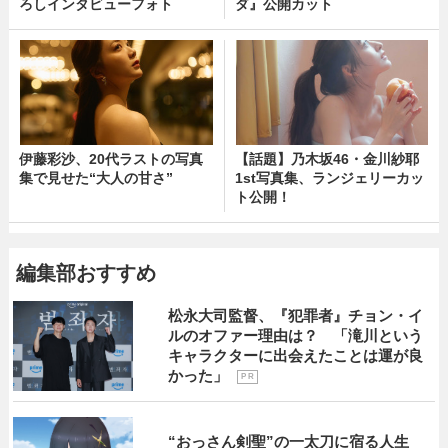
ろしインタビューフォト
ダ』公開カット
伊藤彩沙、20代ラストの写真
【話題】乃木坂46・金川紗耶
集で見せた“大人の甘さ”
1st写真集、ランジェリーカッ
ト公開！
編集部おすすめ
松永大司監督、『犯罪者』チョン・イ
ルのオファー理由は？ 「滝川という
キャラクターに出会えたことは運が良
かった」
P R
“おっさん剣聖”の一太刀に宿る人生