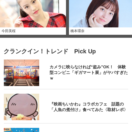
今田美桜
橋本環奈
クランクイン！トレンド Pick Up
カメラに映らなければ“盗み”OK！ 体験
型コンビニ「ギガマート展」がヤバすぎた
ｗ
『映画ちいかわ』コラボカフェ 話題の
「人魚の煮付け」食べてみた〈取材レポ〉