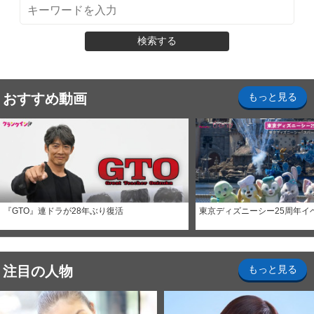
検索する
おすすめ動画
もっと見る
『GTO』連ドラが28年ぶり復活
東京ディズニーシー25周年イ
注目の人物
もっと見る