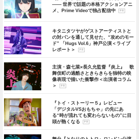
―― 世界で話題の本格アクションアニ
メ、Prime Videoで独占配信中
P R
キタニタツヤがゲストアーティストと
の対バンを通して見せた、“攻めのモー
ド” 「Hugs Vol.6」神戸公演＜ライブ
レポート＞
P R
主演・森七菜×長久允監督『炎上』 歌
舞伎町の過酷さときらきらを独特の映
像表現で描いた衝撃作＜出演者コラム
＞
P R
『トイ・ストーリー５』レビュー
「デジタルVSおもちゃ」の先にあ
る“時が流れても変わらないもの”に目
頭が熱くなる
P R
舞台『となりのトトロ』ロンドン公演