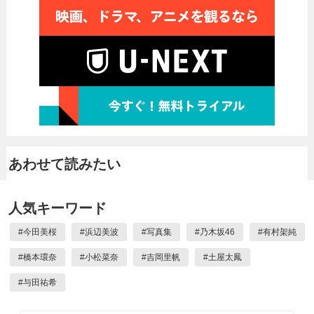
あわせて読みたい
人気キーワード
#
今田美桜
#
浜辺美波
#
写真集
#
乃木坂46
#
有村架純
#
橋本環奈
#
小松菜奈
#
吉岡里帆
#
土屋太鳳
#
与田祐希