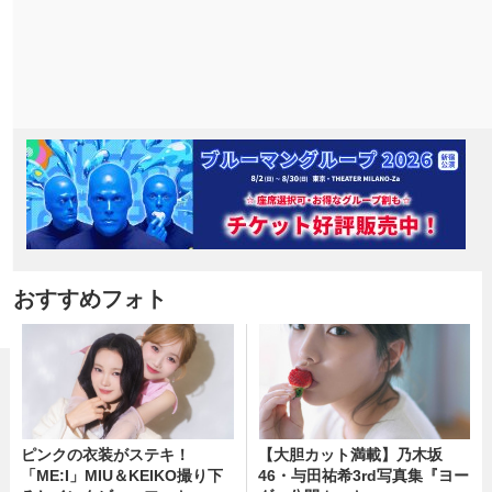
おすすめフォト
ピンクの衣装がステキ！
【大胆カット満載】乃木坂
「ME:I」MIU＆KEIKO撮り下
46・与田祐希3rd写真集『ヨー