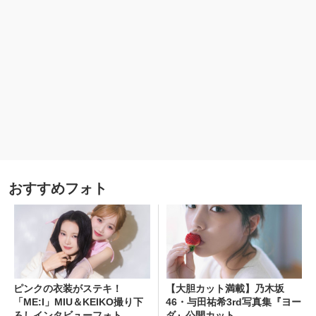
おすすめフォト
ピンクの衣装がステキ！
【大胆カット満載】乃木坂
「ME:I」MIU＆KEIKO撮り下
46・与田祐希3rd写真集『ヨー
ろしインタビューフォト
ダ』公開カット