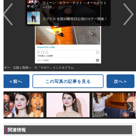
ウィーン・ホラー・ナイト ～オールナイト
～パス」
コブクロ 全国10都市22公演のツアー開催！
マギー、父親と熱海へ ※「マギー」インスタグラム
＜前へ
この写真の記事を見る
次へ＞
関連情報