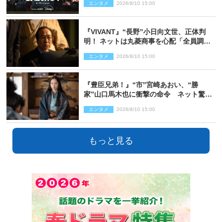
エンタメ
2026/8/10 15:00
を投じる“真の笑い”を見る大会がついに
開幕
『VIVANT』“長野”小日向文世、正体判
明！ ネットは丸菱商事を心配「全員調べ
た方がいい」「魔境すぎん？？」
エンタメ
2026/8/10 15:00
『豊臣兄弟！』“市”宮崎あおい、“勝
家”山口馬木也に衝撃の命令 ネット驚き
「しびれたなぁ」「激アツ!!」（ネタバレ
エンタメ
2026/8/10 15:00
あり）
もっと見る