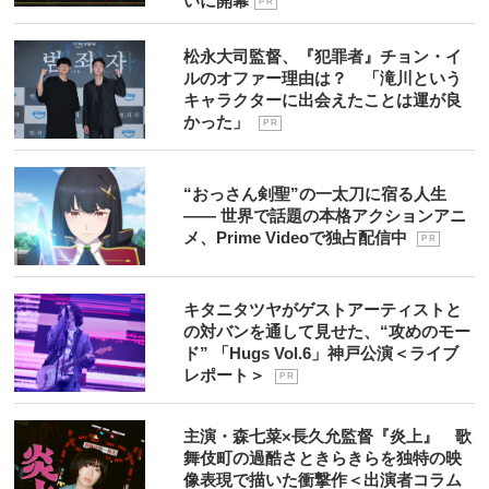
いに開幕
P R
松永大司監督、『犯罪者』チョン・イ
ルのオファー理由は？ 「滝川という
キャラクターに出会えたことは運が良
かった」
P R
“おっさん剣聖”の一太刀に宿る人生
―― 世界で話題の本格アクションアニ
メ、Prime Videoで独占配信中
P R
キタニタツヤがゲストアーティストと
の対バンを通して見せた、“攻めのモー
ド” 「Hugs Vol.6」神戸公演＜ライブ
レポート＞
P R
主演・森七菜×長久允監督『炎上』 歌
舞伎町の過酷さときらきらを独特の映
像表現で描いた衝撃作＜出演者コラム