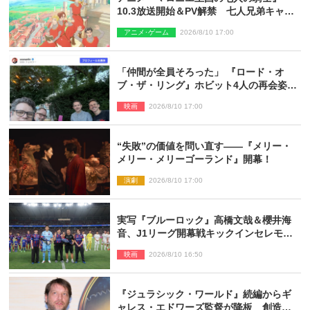
10.3放送開始＆PV解禁 七人兄弟キャス
トに高梨謙吾、川島零士ら
アニメ･ゲーム
2026/8/10 17:00
「仲間が全員そろった」 『ロード・オ
ブ・ザ・リング』ホビット4人の再会姿に
ファン感激
映画
2026/8/10 17:00
“失敗”の価値を問い直す――『メリー・
メリー・メリーゴーランド』開幕！
演劇
2026/8/10 17:00
実写『ブルーロック』高橋文哉＆櫻井海
音、J1リーグ開幕戦キックインセレモニ
ーに登場＆喜びの声到着
映画
2026/8/10 16:50
『ジュラシック・ワールド』続編からギ
ャレス・エドワーズ監督が降板 創造性