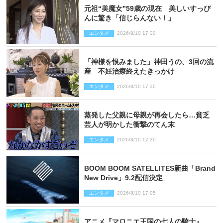
元祖“美魔女”59歳の現在 美しいすっぴ
んに驚き「信じらんない！」
エンタメ
2026/8/10 17:30
「神様を恨みました」神田うの、3回の流
産 不妊治療終えたきっかけ
エンタメ
2026/8/10 17:30
蒸発した父親に母親が再会したら…貧乏
芸人が明かした衝撃のてん末
エンタメ
2026/8/10 17:30
BOOM BOOM SATELLITES新曲「Brand
New Drive」9.2配信決定
エンタメ
2026/8/10 17:05
アニメ『マロニエ王国の七人の騎士』