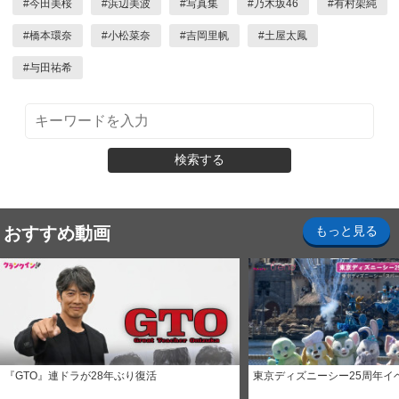
#
今田美桜
#
浜辺美波
#
写真集
#
乃木坂46
#
有村架純
#
橋本環奈
#
小松菜奈
#
吉岡里帆
#
土屋太鳳
#
与田祐希
検索する
おすすめ動画
もっと見る
『GTO』連ドラが28年ぶり復活
東京ディズニーシー25周年イ