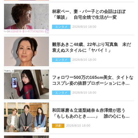
林家ペー、妻・パー子との会話はほぼ
「筆談」 自宅全焼で生活が一変
エンタメ
2026/8/10 18:00
雛形あきこ48歳、22年ぶり写真集 未だ
衰えぬスタイルに「ヤバイ！」
エンタメ
2026/8/10 18:00
フォロワー500万の165cm美女、タイトな
コスプレ姿の抜群プロポーションにネッ
ト衝撃
エンタメ
2026/8/10 18:00
和田琢磨＆立道梨緒奈＆赤澤燈が思う
「もしもあのとき……」 誰の心にもあ
るもの描く舞台『回転する夜』に込める
演劇
2026/8/10 18:00
思い