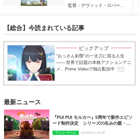
監督：デヴィッド・ロバー
ト・ミッチェル
【総合】今読まれている記事
ピックアップ
“おっさん剣聖”の一太刀に宿る人生
―― 世界で話題の本格アクションアニ
メ、Prime Videoで独占配信中
P R
最新ニュース
『PUI PUI モルカー』5周年で新作エピソ
ード制作決定 シリーズの生みの親・見
里朝希監督が復帰
アニメ･ゲーム
2026/8/10 18:50