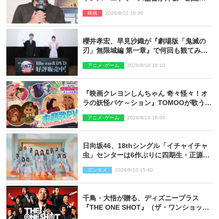
の違い
映画
2026/8/10 16:30
櫻井孝宏、早見沙織が『劇場版「鬼滅の
刃」無限城編 第一章』で何回も観てみた
いシーンとは？ イベントレポート到着
アニメ･ゲーム
2026/8/10 16:10
『映画クレヨンしんちゃん 奇々怪々！オ
ラの妖怪バケ～ション』TOMOOが歌う主
題歌「大人になったら」PV解禁
アニメ･ゲーム
2026/8/10 16:00
日向坂46、18thシングル「イチャイチャ
虫」センターは6作ぶりに四期生・正源司
陽子 新ビジュアル解禁
エンタメ
2026/8/10 15:40
千鳥・大悟が贈る、ディズニープラス
『THE ONE SHOT』（ザ・ワンショッ
ト）徹底ガイド！ 今のお笑い界に一石