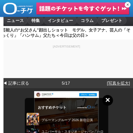
✕
ニュース
特集
インタビュー
コラム
プレゼント
芸能人の“お父さん”顔出しショット モデル、女子アナ、芸人の「そ
っくり」「ハンサム」父たち＜今日は父の日＞
[ADVERTISEMENT]
◀ 記事に戻る
5/17
[写真を拡大]
×
おすすめチケット
ブルーマングループ 2026 新宿公演
ユニバーサル・スタジオ・ジャパン「ハロ