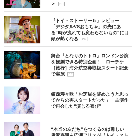
＞
P R
『トイ・ストーリー５』レビュー
「デジタルVSおもちゃ」の先にあ
る“時が流れても変わらないもの”に目
頭が熱くなる
P R
舞台『となりのトトロ』ロンドン公演
を観劇できる特別企画！ ローチケ
［旅行］海外航空券取扱スタート記念
で実施
P R
鎮西寿々歌「お芝居を辞めようと思っ
てからの再スタートだった」 主演作
で再会した“演じる喜び”
“本当の友だち”をつくるのは難しい
唐沢寿明＆広瀬アリスが『トイ・スト