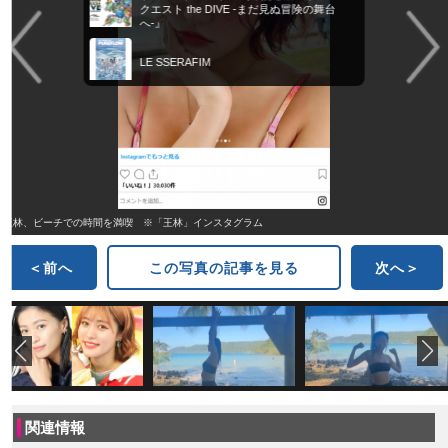
クエスト the DIVE -まだ見ぬ冒険の舞台
へ-』
LE SSERAFIM
王林、ビーチでの時間を満喫 ※「王林」インスタグラム
＜前へ
この写真の記事を見る
次へ＞
関連情報