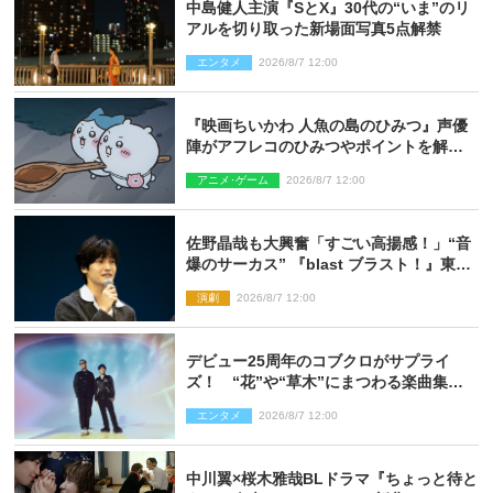
中島健人主演『SとX』30代の“いま”のリ
アルを切り取った新場面写真5点解禁
エンタメ
2026/8/7 12:00
『映画ちいかわ 人魚の島のひみつ』声優
陣がアフレコのひみつやポイントを解
説！ 新カットも到着
アニメ･ゲーム
2026/8/7 12:00
佐野晶哉も大興奮「すごい高揚感！」“音
爆のサーカス” 『blast ブラスト！』東京
公演が開幕！
演劇
2026/8/7 12:00
デビュー25周年のコブクロがサプライ
ズ！ “花”や“草木”にまつわる楽曲集め
た新コンセプトアルバムを“花の日”に配
エンタメ
2026/8/7 12:00
信リリース
中川翼×桜木雅哉BLドラマ『ちょっと待と