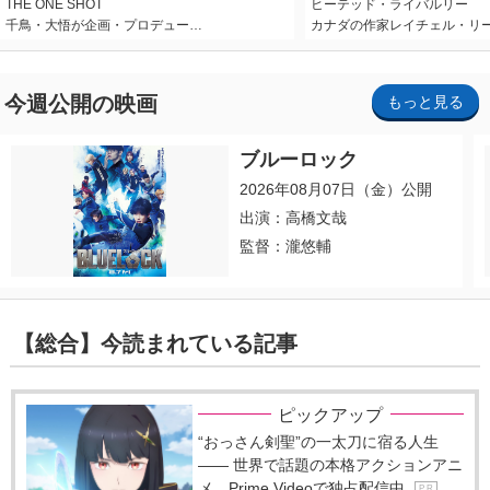
THE ONE SHOT
ヒーテッド・ライバルリー
千鳥・大悟が企画・プロデュー…
カナダの作家レイチェル・リ
今週公開の映画
もっと見る
ブルーロック
2026年08月07日（金）公開
出演：高橋文哉
監督：瀧悠輔
【総合】今読まれている記事
ピックアップ
“おっさん剣聖”の一太刀に宿る人生
―― 世界で話題の本格アクションアニ
メ、Prime Videoで独占配信中
P R