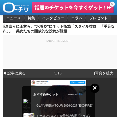
✕
ニュース
特集
インタビュー
コラム
プレゼント
榮倉奈々に王林ら、“水着姿”にネット衝撃「スタイル抜群」「手足な
がっ」 美女たちの開放的な投稿が話題
[ADVERTISEMENT]
◀ 記事に戻る
5/15
[写真を拡大]
×
おすすめチケット
GLAY ARENA TOUR 2026-2027 “EXOFIRE”
ドラゴンクエスト40周年記念展『ドラゴン