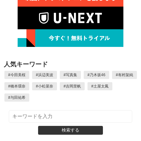
人気キーワード
#
今田美桜
#
浜辺美波
#
写真集
#
乃木坂46
#
有村架純
#
橋本環奈
#
小松菜奈
#
吉岡里帆
#
土屋太鳳
#
与田祐希
検索する