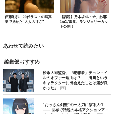
伊藤彩沙、20代ラストの写真
【話題】乃木坂46・金川紗耶
集で見せた“大人の甘さ”
1st写真集、ランジェリーカッ
ト公開！
あわせて読みたい
編集部おすすめ
松永大司監督、『犯罪者』チョン・イ
ルのオファー理由は？ 「滝川という
キャラクターに出会えたことは運が良
かった」
P R
“おっさん剣聖”の一太刀に宿る人生
―― 世界で話題の本格アクションアニ