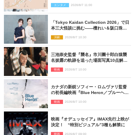
エンタメ
2026/8/7 11:00
「Tokyo Kaidan Collection 2026」で日
本三大怪談に挑む――檀れい＆阪口珠美
が語る「牡丹灯籠」の新たな魅力
演劇
2026/8/7 10:30
三池崇史監督『襲名』市川團十郎白猿襲
名披露の軌跡を追った場面写真10点解
禁！
映画
2026/8/7 10:00
カナダの新鋭ソフィー・ロムヴァリ監督
の初長編映画『Blue Heron／ブルーヘロ
ン』10.23公開
映画
2026/8/7 10:00
映画『オデュッセイア』IMAX先行上映が
決定！ “特別ビジュアル”3種も解禁に
映画
2026/8/7 09:00