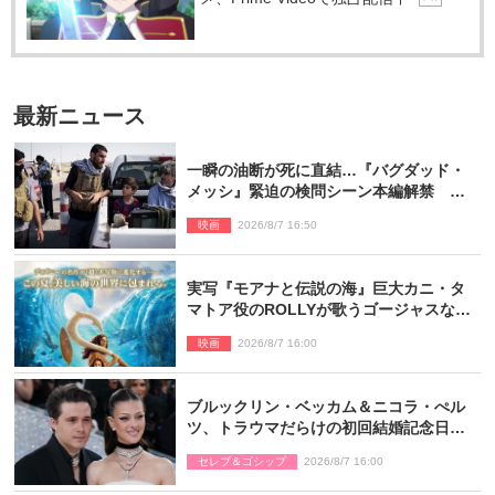
最新ニュース
一瞬の油断が死に直結…『バグダッド・
メッシ』緊迫の検問シーン本編解禁 監
督メッセージも到着
映画
2026/8/7 16:50
実写『モアナと伝説の海』巨大カニ・タ
マトア役のROLLYが歌うゴージャスな劇
中歌「シャイニー」本編映像解禁
映画
2026/8/7 16:00
ブルックリン・ベッカム＆ニコラ・ぺル
ツ、トラウマだらけの初回結婚記念日は
もう祝わない
セレブ＆ゴシップ
2026/8/7 16:00