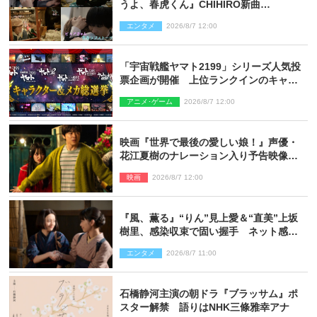
うよ、春虎くん』CHIHIRO新曲
「Honeyy」がED主題歌に決定！
エンタメ
2026/8/7 12:00
「宇宙戦艦ヤマト2199」シリーズ人気投
票企画が開催 上位ランクインのキャラ
クター＆メカは新規描き下ろしイラスト
アニメ･ゲーム
2026/8/7 12:00
を制作
映画『世界で最後の愛しい娘！』声優・
花江夏樹のナレーション入り予告映像解
禁「あふれ出る温かさに涙が止まらな
映画
2026/8/7 12:00
い！」
『風、薫る』“りん”見上愛＆“直美”上坂
樹里、感染収束で固い握手 ネット感動
「このバディは最強」「アツい」
エンタメ
2026/8/7 11:00
石橋静河主演の朝ドラ『ブラッサム』ポ
スター解禁 語りはNHK三條雅幸アナ