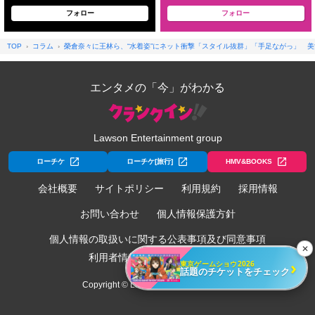
フォロー
フォロー
TOP
コラム
榮倉奈々に王林ら、“水着姿”にネット衝撃「スタイル抜群」「手足ながっ」 
エンタメの「今」がわかる
Lawson Entertainment group
ローチケ
ローチケ[旅行]
HMV&BOOKS
会社概要
サイトポリシー
利用規約
採用情報
お問い合わせ
個人情報保護方針
個人情報の取扱いに関する公表事項及び同意事項
✕
利用者情報の外部送信について
›
東京ゲームショウ2026
話題のチケットをチェック
Copyright © Lawson Entertainment, Inc.