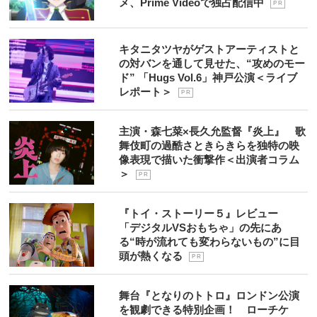
メ、Prime Videoで独占配信中
P R
キタニタツヤがゲストアーティストと
の対バンを通して見せた、“攻めのモー
ド” 「Hugs Vol.6」神戸公演＜ライブ
レポート＞
P R
主演・森七菜×長久允監督『炎上』 歌
舞伎町の過酷さときらきらを独特の映
像表現で描いた衝撃作＜出演者コラム
＞
P R
『トイ・ストーリー５』レビュー
「デジタルVSおもちゃ」の先にあ
る“時が流れても変わらないもの”に目
頭が熱くなる
P R
舞台『となりのトトロ』ロンドン公演
を観劇できる特別企画！ ローチケ