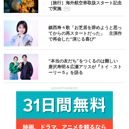
［旅行］海外航空券取扱スタート記念
で実施
P R
鎮西寿々歌「お芝居を辞めようと思っ
てからの再スタートだった」 主演作
で再会した“演じる喜び”
“本当の友だち”をつくるのは難しい
唐沢寿明＆広瀬アリスが『トイ・スト
ーリー５』を語る
[ADVERTISEMENT]