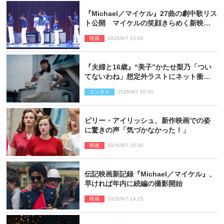
『Michael／マイケル』27曲の劇中歌リス
ト公開 マイケルの笑顔きらめく新映像
も
映画
2026/8/7 15:00
『夫婦と16歳』“美子”かたせ梨乃「つい
てないわね」想定外ラストにネット衝撃
「ヤバすぎ…」「怖えぇ」（ネタバレあ
エンタメ
2026/8/7 15:00
り）
ビリー・アイリッシュ、新作映画での姿
に驚きの声「気づかなかった！」
映画
2026/8/7 15:00
伝記映画新記録『Michael／マイケル』、
早ければ年内に続編の撮影開始
映画
2026/8/7 14:25