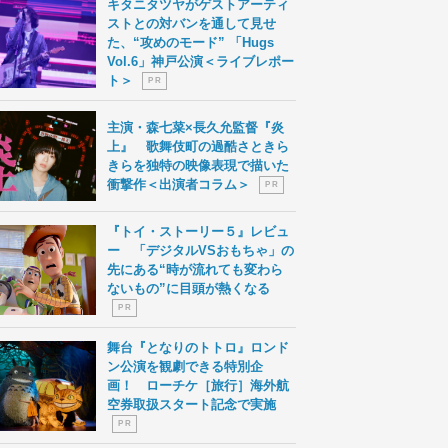
キタニタツヤがゲストアーティ
ストとの対バンを通して見せ
た、“攻めのモード” 「Hugs
Vol.6」神戸公演＜ライブレポー
ト＞
P R
主演・森七菜×長久允監督『炎
上』 歌舞伎町の過酷さときら
きらを独特の映像表現で描いた
衝撃作＜出演者コラム＞
P R
『トイ・ストーリー５』レビュ
ー 「デジタルVSおもちゃ」の
先にある“時が流れても変わら
ないもの”に目頭が熱くなる
P R
舞台『となりのトトロ』ロンド
ン公演を観劇できる特別企
画！ ローチケ［旅行］海外航
空券取扱スタート記念で実施
P R