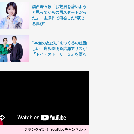
鎮西寿々歌「お芝居を辞めよう
と思ってからの再スタートだっ
た」 主演作で再会した“演じ
る喜び”
“本当の友だち”をつくるのは難
しい 唐沢寿明＆広瀬アリスが
『トイ・ストーリー５』を語る
クランクイン！ YouTubeチャンネル ＞