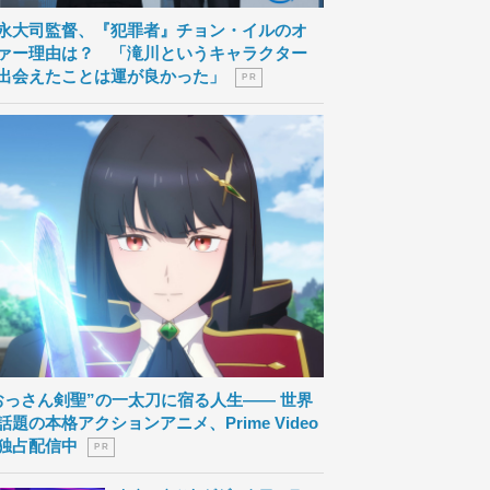
永大司監督、『犯罪者』チョン・イルのオ
ァー理由は？ 「滝川というキャラクター
出会えたことは運が良かった」
P R
おっさん剣聖”の一太刀に宿る人生―― 世界
話題の本格アクションアニメ、Prime Video
独占配信中
P R