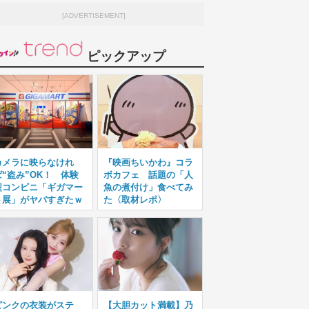
[ADVERTISEMENT]
ピックアップ
カメラに映らなけれ
『映画ちいかわ』コラ
ば“盗み”OK！ 体験
ボカフェ 話題の「人
型コンビニ「ギガマー
魚の煮付け」食べてみ
ト展」がヤバすぎたｗ
た〈取材レポ〉
ピンクの衣装がステ
【大胆カット満載】乃