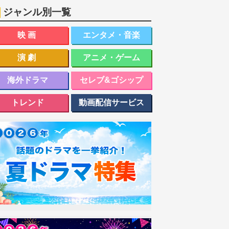
ジャンル別一覧
映画
エンタメ・音楽
演劇
アニメ・ゲーム
海外ドラマ
セレブ&ゴシップ
トレンド
動画配信サービス