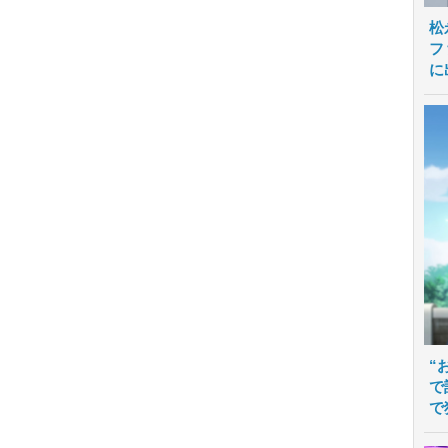
松
フ
に
“
で
で