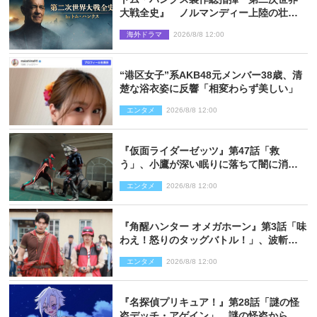
大戦全史』 ノルマンディー上陸の壮絶
な戦場を収めた特別映像解禁
海外ドラマ
2026/8/8 12:00
“港区女子”系AKB48元メンバー38歳、清
楚な浴衣姿に反響「相変わらず美しい」
エンタメ
2026/8/8 12:00
『仮面ライダーゼッツ』第47話「救
う」、小鷹が深い眠りに落ちて闇に消え
る…？
エンタメ
2026/8/8 12:00
『角醒ハンター オメガホーン』第3話「味
わえ！怒りのタッグバトル！」、波斬の
ギリコがハンターバトルを挑んできた！
エンタメ
2026/8/8 12:00
『名探偵プリキュア！』第28話「謎の怪
盗デッチ・アゲイン」、謎の怪盗から不