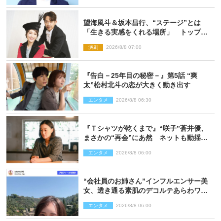
望海風斗＆坂本昌行、“ステージ”とは
「生きる実感をくれる場所」 トップを
走り続ける原動力を語る
演劇
2026/8/8 07:00
『告白－25年目の秘密－』第5話 “爽
太”松村北斗の恋が大きく動き出す
エンタメ
2026/8/8 06:30
『Ｔシャツが乾くまで』“咲子”蒼井優、
まさかの“再会”にあ然 ネットも動揺
「びっくりした!!」「今さら?!」（ネタバ
エンタメ
2026/8/8 06:00
レあり）
“会社員のお姉さん”インフルエンサー美
女、透き通る素肌のデコルテあらわワン
ピ姿に反響
エンタメ
2026/8/8 06:00