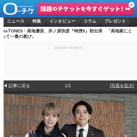
✕
ニュース
特集
インタビュー
コラム
プレゼント
SixTONES・高地優吾、井ノ原快彦『特捜9』初出演 「高地家にと
って一番の喜び」
[ADVERTISEMENT]
◀ 記事に戻る
1/1
[写真を拡大]