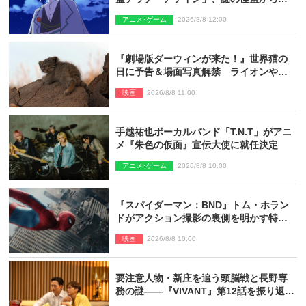
思議な予告状が届く
アニメ･ゲーム
2026/8/8 12:00
『劇場版ダーウィンが来た！』世界猫の
日に予告＆場面写真解禁 ライオンやマ
ヌルネコの赤ちゃんが大集合
映画
2026/8/8 11:00
手越祐也ボーカルバンド「T.N.T」がアニ
メ『朱色の仮面』宣伝大使に就任決定
アニメ･ゲーム
2026/8/8 10:00
『スパイダーマン：BND』トム・ホラン
ドがアクション撮影の裏側を明かす特別
映像解禁
映画
2026/8/8 10:00
要注意人物・新庄を追う頭脳戦と長野専
務の謎――『VIVANT』第12話を振り返
る！