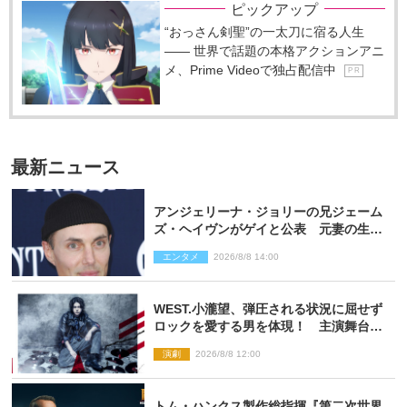
ピックアップ
“おっさん剣聖”の一太刀に宿る人生
―― 世界で話題の本格アクションアニ
メ、Prime Videoで独占配信中
P R
最新ニュース
アンジェリーナ・ジョリーの兄ジェーム
ズ・ヘイヴンがゲイと公表 元妻の生配
信で明らかに
エンタメ
2026/8/8 14:00
WEST.小瀧望、弾圧される状況に屈せず
ロックを愛する男を体現！ 主演舞台
『ロックンロール』ビジュアル解禁
演劇
2026/8/8 12:00
トム・ハンクス製作総指揮『第二次世界