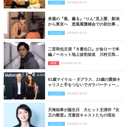
エンタメ
2026/8/8 09:00
来週の『風、薫る』“りん”見上愛、新潟
から東京へ 恵風看護婦会での初仕事に
向かう
エンタメ
2026/8/8 08:15
二宮和也主演『８番出口』が金ローで本
編ノーカット地上波初放送 川村元気監
督＆二宮コメント到着
映画
2026/8/8 08:00
81歳マイケル・ダグラス、23歳の愛娘キ
ャリスと手をつないでガラパーティーに
来場
エンタメ
2026/8/8 08:00
天海祐希が誕生日 大ヒット主演作『女
王の教室』児童役キャストたちの現在
エンタメ
2026/8/8 07:00