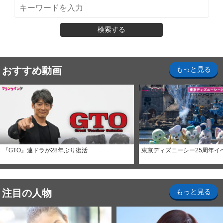
検索する
おすすめ動画
もっと見る
『GTO』連ドラが28年ぶり復活
東京ディズニーシー25周年イ
注目の人物
もっと見る