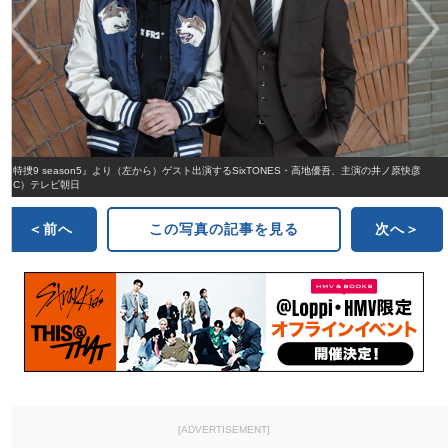
『特捜9 season5』より（左から）ゲスト出演するSixTONES・高地優吾、主演の井ノ原快彦
（C）テレビ朝日
＜前へ
この写真の記事を見る
次へ＞
[ADVERTISEMENT]