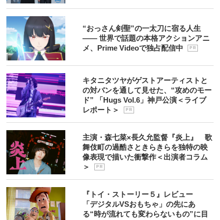
“おっさん剣聖”の一太刀に宿る人生
―― 世界で話題の本格アクションアニ
メ、Prime Videoで独占配信中
P R
キタニタツヤがゲストアーティストと
の対バンを通して見せた、“攻めのモー
ド” 「Hugs Vol.6」神戸公演＜ライブ
レポート＞
P R
主演・森七菜×長久允監督『炎上』 歌
舞伎町の過酷さときらきらを独特の映
像表現で描いた衝撃作＜出演者コラム
＞
P R
『トイ・ストーリー５』レビュー
「デジタルVSおもちゃ」の先にあ
る“時が流れても変わらないもの”に目