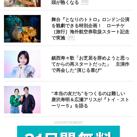
頭が熱くなる
P R
舞台『となりのトトロ』ロンドン公演
を観劇できる特別企画！ ローチケ
［旅行］海外航空券取扱スタート記念
で実施
P R
鎮西寿々歌「お芝居を辞めようと思っ
てからの再スタートだった」 主演作
で再会した“演じる喜び”
“本当の友だち”をつくるのは難しい
唐沢寿明＆広瀬アリスが『トイ・スト
ーリー５』を語る
[ADVERTISEMENT]