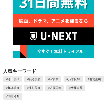
人気キーワード
#
今田美桜
#
浜辺美波
#
写真集
#
乃木坂46
#
有村架純
#
橋本環奈
#
小松菜奈
#
吉岡里帆
#
土屋太鳳
#
与田祐希