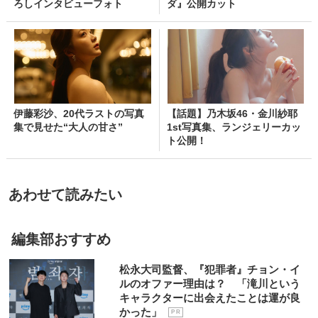
ろしインタビューフォト
ダ』公開カット
伊藤彩沙、20代ラストの写真
【話題】乃木坂46・金川紗耶
集で見せた“大人の甘さ”
1st写真集、ランジェリーカッ
ト公開！
あわせて読みたい
編集部おすすめ
松永大司監督、『犯罪者』チョン・イ
ルのオファー理由は？ 「滝川という
キャラクターに出会えたことは運が良
かった」
P R