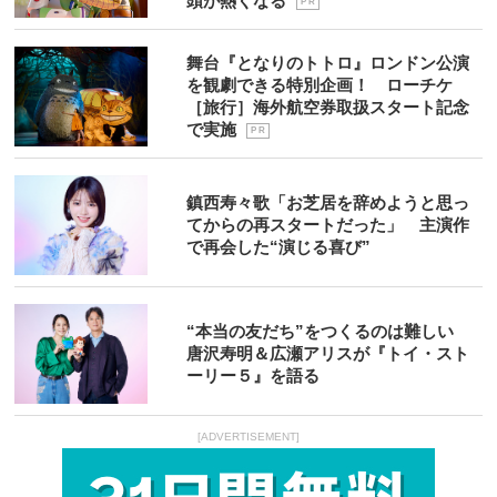
頭が熱くなる
P R
舞台『となりのトトロ』ロンドン公演
を観劇できる特別企画！ ローチケ
［旅行］海外航空券取扱スタート記念
で実施
P R
鎮西寿々歌「お芝居を辞めようと思っ
てからの再スタートだった」 主演作
で再会した“演じる喜び”
“本当の友だち”をつくるのは難しい
唐沢寿明＆広瀬アリスが『トイ・スト
ーリー５』を語る
[ADVERTISEMENT]