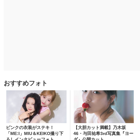
おすすめフォト
ピンクの衣装がステキ！
【大胆カット満載】乃木坂
「ME:I」MIU＆KEIKO撮り下
46・与田祐希3rd写真集『ヨー
ろしインタビューフォト
ダ』公開カット