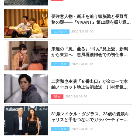
要注意人物・新庄を追う頭脳戦と長野専
務の謎――『VIVANT』第12話を振り返
る！
エンタメ
2026/8/8 09:00
来週の『風、薫る』“りん”見上愛、新潟
から東京へ 恵風看護婦会での初仕事に
向かう
エンタメ
2026/8/8 08:15
二宮和也主演『８番出口』が金ローで本
編ノーカット地上波初放送 川村元気監
督＆二宮コメント到着
映画
2026/8/8 08:00
81歳マイケル・ダグラス、23歳の愛娘キ
ャリスと手をつないでガラパーティーに
来場
エンタメ
2026/8/8 08:00