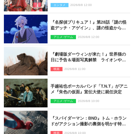
ギリコがハンターバトルを挑んできた！
エンタメ
2026/8/8 12:00
『名探偵プリキュア！』第28話「謎の怪
盗デッチ・アゲイン」、謎の怪盗から不
思議な予告状が届く
アニメ･ゲーム
2026/8/8 12:00
『劇場版ダーウィンが来た！』世界猫の
日に予告＆場面写真解禁 ライオンやマ
ヌルネコの赤ちゃんが大集合
映画
2026/8/8 11:00
手越祐也ボーカルバンド「T.N.T」がアニ
メ『朱色の仮面』宣伝大使に就任決定
アニメ･ゲーム
2026/8/8 10:00
『スパイダーマン：BND』トム・ホラン
ドがアクション撮影の裏側を明かす特別
映像解禁
映画
2026/8/8 10:00