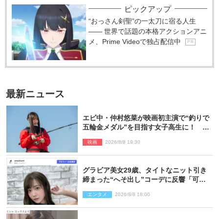
ピックアップ
“おっさん剣聖”の一太刀に宿る人生
―― 世界で話題の本格アクションアニ
メ、Prime Videoで独占配信中
P R
最新ニュース
エビ中・仲村悠菜が映画初主演で“釣りで
五輪金メダル”を目指す女子高生に！ 映
画『つりこまち』今秋公開
映画
2026/8/8 19:30
グラビア美女29歳、タイトなニット引き
締まった“へそ出し”コーデに反響「可愛
い過ぎる」
エンタメ
2026/8/8 18:00