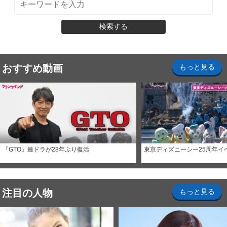
検索する
おすすめ動画
もっと見る
『GTO』連ドラが28年ぶり復活
東京ディズニーシー25周年イ
注目の人物
もっと見る