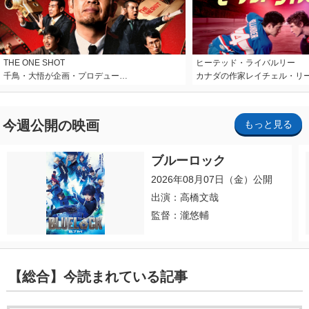
THE ONE SHOT
ヒーテッド・ライバルリー
千鳥・大悟が企画・プロデュー…
カナダの作家レイチェル・リ
今週公開の映画
もっと見る
ブルーロック
2026年08月07日（金）公開
出演：高橋文哉
監督：瀧悠輔
【総合】今読まれている記事