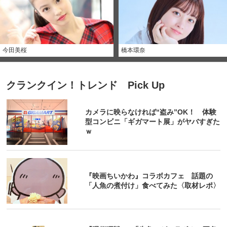
今田美桜
橋本環奈
クランクイン！トレンド Pick Up
カメラに映らなければ“盗み”OK！ 体験
型コンビニ「ギガマート展」がヤバすぎた
ｗ
『映画ちいかわ』コラボカフェ 話題の
「人魚の煮付け」食べてみた〈取材レポ〉