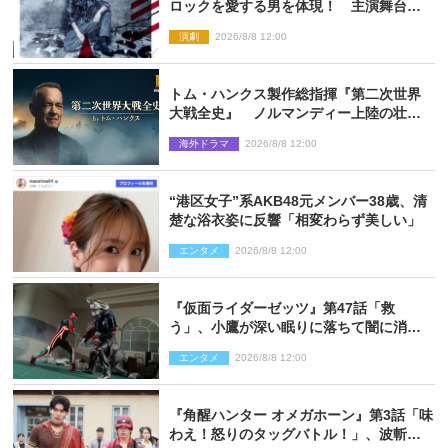
ロックを愛する男を体現！ 主演舞台
『ロックンロール』ビジュアル解禁
演劇
2026/8/8 12:00
トム・ハンクス製作総指揮『第二次世界
大戦全史』 ノルマンディー上陸の壮絶
な戦場を収めた特別映像解禁
海外ドラマ
2026/8/8 12:00
“港区女子”系AKB48元メンバー38歳、清
楚な浴衣姿に反響「相変わらず美しい」
エンタメ
2026/8/8 12:00
『仮面ライダーゼッツ』第47話「救
う」、小鷹が深い眠りに落ちて闇に消え
る…？
エンタメ
2026/8/8 12:00
『角醒ハンター オメガホーン』第3話「味
わえ！怒りのタッグバトル！」、波斬の