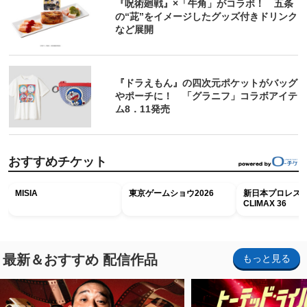
『呪術廻戦』×「牛角」がコラボ！ 五条
の“茈”をイメージしたグッズ付きドリンク
など展開
『ドラえもん』の四次元ポケットがバッグ
やポーチに！ 「グラニフ」コラボアイテ
ム8．11発売
おすすめチケット
MISIA
東京ゲームショウ2026
新日本プロレス G
CLIMAX 36
最新＆おすすめ 配信作品
もっと見る