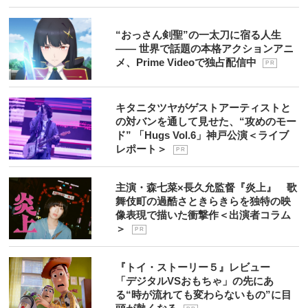
“おっさん剣聖”の一太刀に宿る人生
―― 世界で話題の本格アクションアニ
メ、Prime Videoで独占配信中
P R
キタニタツヤがゲストアーティストと
の対バンを通して見せた、“攻めのモー
ド” 「Hugs Vol.6」神戸公演＜ライブ
レポート＞
P R
主演・森七菜×長久允監督『炎上』 歌
舞伎町の過酷さときらきらを独特の映
像表現で描いた衝撃作＜出演者コラム
＞
P R
『トイ・ストーリー５』レビュー
「デジタルVSおもちゃ」の先にあ
る“時が流れても変わらないもの”に目