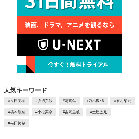
人気キーワード
#
今田美桜
#
浜辺美波
#
写真集
#
乃木坂46
#
有村架純
#
橋本環奈
#
小松菜奈
#
吉岡里帆
#
土屋太鳳
#
与田祐希