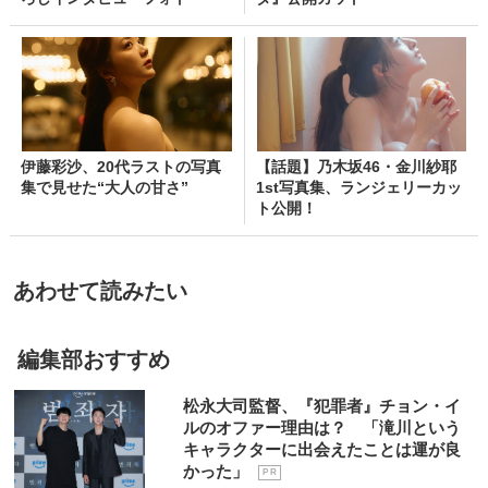
伊藤彩沙、20代ラストの写真
【話題】乃木坂46・金川紗耶
集で見せた“大人の甘さ”
1st写真集、ランジェリーカッ
ト公開！
あわせて読みたい
編集部おすすめ
松永大司監督、『犯罪者』チョン・イ
ルのオファー理由は？ 「滝川という
キャラクターに出会えたことは運が良
かった」
P R