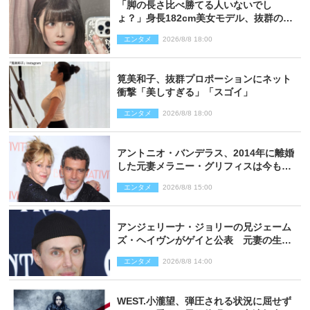
「脚の長さ比べ勝てる人いないでし
ょ？」身長182cm美女モデル、抜群のプ
ロポーションにネット衝撃
エンタメ
2026/8/8 18:00
筧美和子、抜群プロポーションにネット
衝撃「美しすぎる」「スゴイ」
エンタメ
2026/8/8 18:00
アントニオ・バンデラス、2014年に離婚
した元妻メラニー・グリフィスは今も
「親友の一人」
エンタメ
2026/8/8 15:00
アンジェリーナ・ジョリーの兄ジェーム
ズ・ヘイヴンがゲイと公表 元妻の生配
信で明らかに
エンタメ
2026/8/8 14:00
WEST.小瀧望、弾圧される状況に屈せず