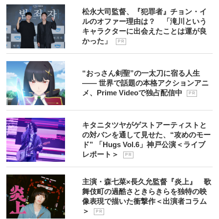
松永大司監督、『犯罪者』チョン・イ
ルのオファー理由は？ 「滝川という
キャラクターに出会えたことは運が良
かった」
P R
“おっさん剣聖”の一太刀に宿る人生
―― 世界で話題の本格アクションアニ
メ、Prime Videoで独占配信中
P R
キタニタツヤがゲストアーティストと
の対バンを通して見せた、“攻めのモー
ド” 「Hugs Vol.6」神戸公演＜ライブ
レポート＞
P R
主演・森七菜×長久允監督『炎上』 歌
舞伎町の過酷さときらきらを独特の映
像表現で描いた衝撃作＜出演者コラム
＞
P R