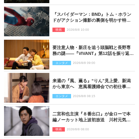
『スパイダーマン：BND』トム・ホラン
ドがアクション撮影の裏側を明かす特別
映像解禁
映画
2026/8/8 10:00
要注意人物・新庄を追う頭脳戦と長野専
務の謎――『VIVANT』第12話を振り返
る！
エンタメ
2026/8/8 09:00
来週の『風、薫る』“りん”見上愛、新潟
から東京へ 恵風看護婦会での初仕事に
向かう
エンタメ
2026/8/8 08:15
二宮和也主演『８番出口』が金ローで本
編ノーカット地上波初放送 川村元気監
督＆二宮コメント到着
映画
2026/8/8 08:00