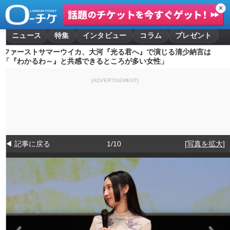
✕
ニュース
特集
インタビュー
コラム
プレゼント
ファーストサマーウイカ、大河『光る君へ』で演じる清少納言は
「『わかるわ～』と共感できるところが多い女性」
[ADVERTISEMENT]
◀ 記事に戻る
1/10
[写真を拡大]