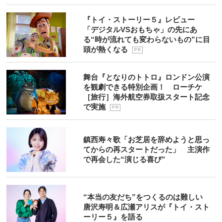
『トイ・ストーリー５』レビュー
「デジタルVSおもちゃ」の先にあ
る“時が流れても変わらないもの”に目
頭が熱くなる
P R
舞台『となりのトトロ』ロンドン公演
を観劇できる特別企画！ ローチケ
［旅行］海外航空券取扱スタート記念
で実施
P R
鎮西寿々歌「お芝居を辞めようと思っ
てからの再スタートだった」 主演作
で再会した“演じる喜び”
“本当の友だち”をつくるのは難しい
唐沢寿明＆広瀬アリスが『トイ・スト
ーリー５』を語る