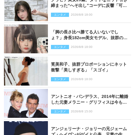
締まった“へそ出し”コーデに反響「可愛
い過ぎる」
エンタメ
2026/8/8 18:00
「脚の長さ比べ勝てる人いないでし
ょ？」身長182cm美女モデル、抜群のプ
ロポーションにネット衝撃
エンタメ
2026/8/8 18:00
筧美和子、抜群プロポーションにネット
衝撃「美しすぎる」「スゴイ」
エンタメ
2026/8/8 18:00
アントニオ・バンデラス、2014年に離婚
した元妻メラニー・グリフィスは今も
「親友の一人」
エンタメ
2026/8/8 15:00
アンジェリーナ・ジョリーの兄ジェーム
ズ・ヘイヴンがゲイと公表 元妻の生配