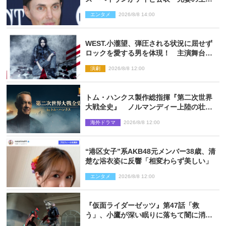
信で明らかに
エンタメ
2026/8/8 14:00
WEST.小瀧望、弾圧される状況に屈せず
ロックを愛する男を体現！ 主演舞台
『ロックンロール』ビジュアル解禁
演劇
2026/8/8 12:00
トム・ハンクス製作総指揮『第二次世界
大戦全史』 ノルマンディー上陸の壮絶
な戦場を収めた特別映像解禁
海外ドラマ
2026/8/8 12:00
“港区女子”系AKB48元メンバー38歳、清
楚な浴衣姿に反響「相変わらず美しい」
エンタメ
2026/8/8 12:00
『仮面ライダーゼッツ』第47話「救
う」、小鷹が深い眠りに落ちて闇に消え
る…？