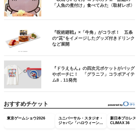
「人魚の煮付け」食べてみた〈取材レポ〉
『呪術廻戦』×「牛角」がコラボ！ 五条
の“茈”をイメージしたグッズ付きドリンク
など展開
『ドラえもん』の四次元ポケットがバッグ
やポーチに！ 「グラニフ」コラボアイテ
ム8．11発売
おすすめチケット
東京ゲームショウ2026
ユニバーサル・スタジオ・
新日本プロレス G
ジャパン「ハロウィーン・
CLIMAX 36
ホラー・ナイト ～オール
ナイト～パス」