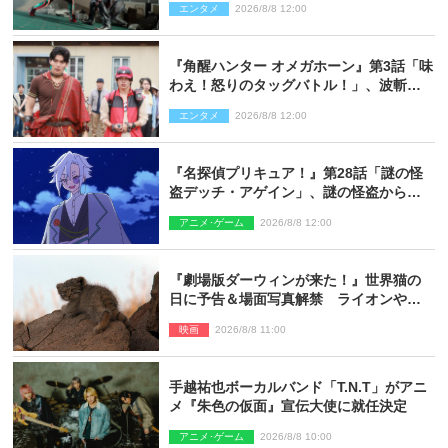
エンタメ
2026/8/8 12:00
『角醒ハンター オメガホーン』第3話「味
わえ！怒りのタッグバトル！」、波斬の
ギリコがハンターバトルを挑んできた！
エンタメ
2026/8/8 12:00
『名探偵プリキュア！』第28話「謎の怪
盗デッチ・アゲイン」、謎の怪盗から不
思議な予告状が届く
アニメ･ゲーム
2026/8/8 12:00
『劇場版ダーウィンが来た！』世界猫の
日に予告＆場面写真解禁 ライオンやマ
ヌルネコの赤ちゃんが大集合
映画
2026/8/8 11:00
手越祐也ボーカルバンド「T.N.T」がアニ
メ『朱色の仮面』宣伝大使に就任決定
アニメ･ゲーム
2026/8/8 10:00