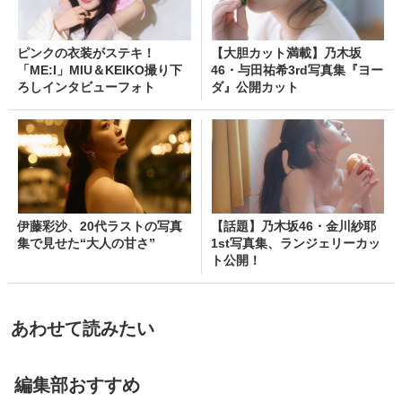
ピンクの衣装がステキ！
【大胆カット満載】乃木坂
「ME:I」MIU＆KEIKO撮り下
46・与田祐希3rd写真集『ヨー
ろしインタビューフォト
ダ』公開カット
伊藤彩沙、20代ラストの写真
【話題】乃木坂46・金川紗耶
集で見せた“大人の甘さ”
1st写真集、ランジェリーカッ
ト公開！
あわせて読みたい
編集部おすすめ