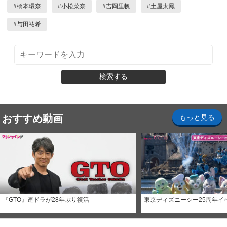
#
橋本環奈
#
小松菜奈
#
吉岡里帆
#
土屋太鳳
#
与田祐希
検索する
おすすめ動画
もっと見る
『GTO』連ドラが28年ぶり復活
東京ディズニーシー25周年イ