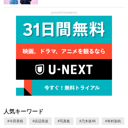
[ADVERTISEMENT]
人気キーワード
#
今田美桜
#
浜辺美波
#
写真集
#
乃木坂46
#
有村架純