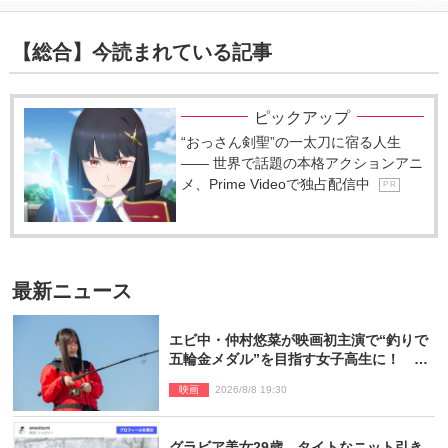
【総合】今読まれている記事
ピックアップ
“おっさん剣聖”の一太刀に宿る人生
―― 世界で話題の本格アクションアニ
メ、Prime Videoで独占配信中
P R
最新ニュース
エビ中・仲村悠菜が映画初主演で“釣りで
五輪金メダル”を目指す女子高生に！ 映
画『つりこまち』今秋公開
映画
2026/8/8 19:30
グラビア美女29歳、タイトなニット引き