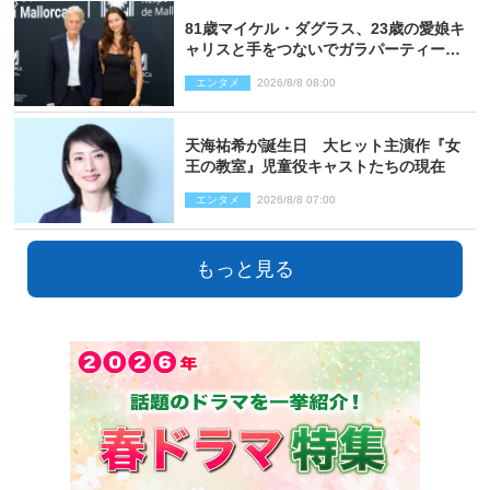
81歳マイケル・ダグラス、23歳の愛娘キ
ャリスと手をつないでガラパーティーに
来場
エンタメ
2026/8/8 08:00
天海祐希が誕生日 大ヒット主演作『女
王の教室』児童役キャストたちの現在
エンタメ
2026/8/8 07:00
もっと見る