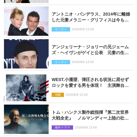
アントニオ・バンデラス、2014年に離婚
した元妻メラニー・グリフィスは今も
「親友の一人」
エンタメ
2026/8/8 15:00
アンジェリーナ・ジョリーの兄ジェーム
ズ・ヘイヴンがゲイと公表 元妻の生配
信で明らかに
エンタメ
2026/8/8 14:00
WEST.小瀧望、弾圧される状況に屈せず
ロックを愛する男を体現！ 主演舞台
『ロックンロール』ビジュアル解禁
演劇
2026/8/8 12:00
トム・ハンクス製作総指揮『第二次世界
大戦全史』 ノルマンディー上陸の壮絶
な戦場を収めた特別映像解禁
海外ドラマ
2026/8/8 12:00