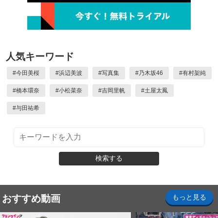
人気キーワード
#
今田美桜
#
浜辺美波
#
写真集
#
乃木坂46
#
有村架純
#
橋本環奈
#
小松菜奈
#
吉岡里帆
#
土屋太鳳
#
与田祐希
検索する
おすすめ動画
もっと見る