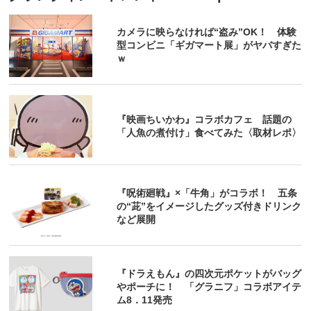
カメラに映らなければ“盗み”OK！ 体験
型コンビニ「ギガマート展」がヤバすぎた
ｗ
『映画ちいかわ』コラボカフェ 話題の
「人魚の煮付け」食べてみた〈取材レポ〉
『呪術廻戦』×「牛角」がコラボ！ 五条
の“茈”をイメージしたグッズ付きドリンク
など展開
『ドラえもん』の四次元ポケットがバッグ
やポーチに！ 「グラニフ」コラボアイテ
ム8．11発売