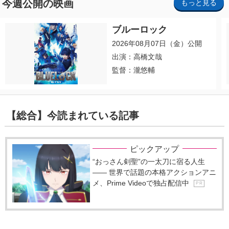
今週公開の映画
もっと見る
ブルーロック
2026年08月07日（金）公開
出演：高橋文哉
監督：瀧悠輔
【総合】今読まれている記事
ピックアップ
“おっさん剣聖”の一太刀に宿る人生
―― 世界で話題の本格アクションアニ
メ、Prime Videoで独占配信中
P R