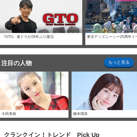
『GTO』連ドラが28年ぶり復活
東京ディズニーシー25周年イ
注目の人物
もっと見る
今田美桜
橋本環奈
クランクイン！トレンド Pick Up