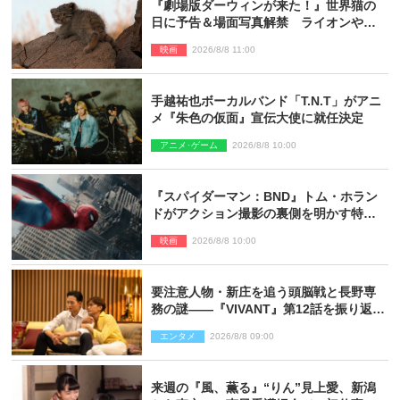
『劇場版ダーウィンが来た！』世界猫の
日に予告＆場面写真解禁 ライオンやマ
ヌルネコの赤ちゃんが大集合
映画
2026/8/8 11:00
手越祐也ボーカルバンド「T.N.T」がアニ
メ『朱色の仮面』宣伝大使に就任決定
アニメ･ゲーム
2026/8/8 10:00
『スパイダーマン：BND』トム・ホラン
ドがアクション撮影の裏側を明かす特別
映像解禁
映画
2026/8/8 10:00
要注意人物・新庄を追う頭脳戦と長野専
務の謎――『VIVANT』第12話を振り返
る！
エンタメ
2026/8/8 09:00
来週の『風、薫る』“りん”見上愛、新潟