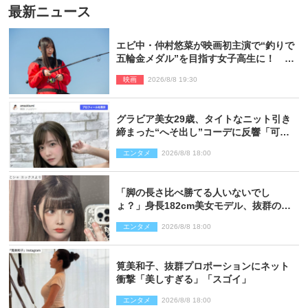
最新ニュース
エビ中・仲村悠菜が映画初主演で“釣りで
五輪金メダル”を目指す女子高生に！ 映
画『つりこまち』今秋公開
映画
2026/8/8 19:30
グラビア美女29歳、タイトなニット引き
締まった“へそ出し”コーデに反響「可愛
い過ぎる」
エンタメ
2026/8/8 18:00
「脚の長さ比べ勝てる人いないでし
ょ？」身長182cm美女モデル、抜群のプ
ロポーションにネット衝撃
エンタメ
2026/8/8 18:00
筧美和子、抜群プロポーションにネット
衝撃「美しすぎる」「スゴイ」
エンタメ
2026/8/8 18:00