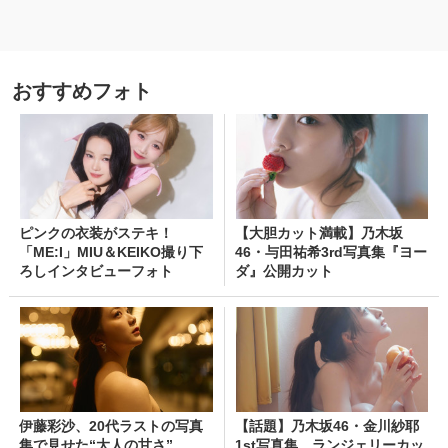
おすすめフォト
ピンクの衣装がステキ！
【大胆カット満載】乃木坂
「ME:I」MIU＆KEIKO撮り下
46・与田祐希3rd写真集『ヨー
ろしインタビューフォト
ダ』公開カット
伊藤彩沙、20代ラストの写真
【話題】乃木坂46・金川紗耶
集で見せた“大人の甘さ”
1st写真集、ランジェリーカッ