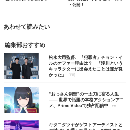
ト公開！
あわせて読みたい
編集部おすすめ
松永大司監督、『犯罪者』チョン・イ
ルのオファー理由は？ 「滝川という
キャラクターに出会えたことは運が良
かった」
P R
“おっさん剣聖”の一太刀に宿る人生
―― 世界で話題の本格アクションアニ
メ、Prime Videoで独占配信中
P R
キタニタツヤがゲストアーティストと