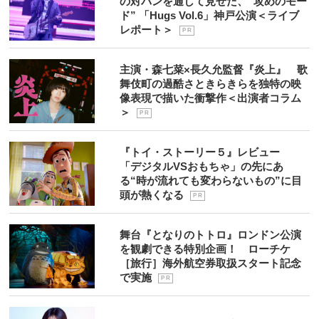
の対バンを通して見せた、“攻めのモー
ド” 「Hugs Vol.6」神戸公演＜ライブ
レポート＞
P R
主演・森七菜×長久允監督『炎上』 歌
舞伎町の過酷さときらきらを独特の映
像表現で描いた衝撃作＜出演者コラム
＞
P R
『トイ・ストーリー５』レビュー
「デジタルVSおもちゃ」の先にあ
る“時が流れても変わらないもの”に目
頭が熱くなる
P R
舞台『となりのトトロ』ロンドン公演
を観劇できる特別企画！ ローチケ
［旅行］海外航空券取扱スタート記念
で実施
P R