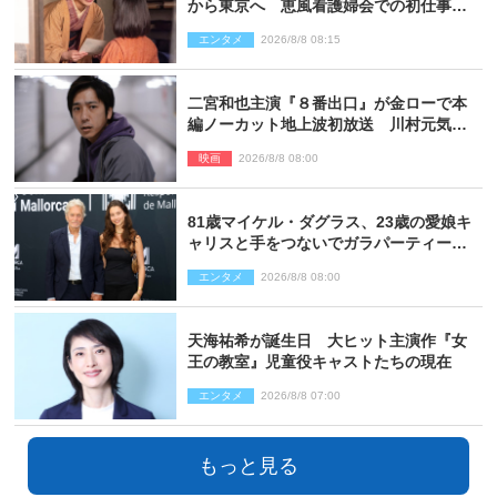
から東京へ 恵風看護婦会での初仕事に
向かう
エンタメ
2026/8/8 08:15
二宮和也主演『８番出口』が金ローで本
編ノーカット地上波初放送 川村元気監
督＆二宮コメント到着
映画
2026/8/8 08:00
81歳マイケル・ダグラス、23歳の愛娘キ
ャリスと手をつないでガラパーティーに
来場
エンタメ
2026/8/8 08:00
天海祐希が誕生日 大ヒット主演作『女
王の教室』児童役キャストたちの現在
エンタメ
2026/8/8 07:00
もっと見る