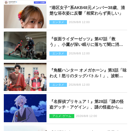
“港区女子”系AKB48元メンバー38歳、清
楚な浴衣姿に反響「相変わらず美しい」
エンタメ
2026/8/8 12:00
『仮面ライダーゼッツ』第47話「救
う」、小鷹が深い眠りに落ちて闇に消え
る…？
エンタメ
2026/8/8 12:00
『角醒ハンター オメガホーン』第3話「味
わえ！怒りのタッグバトル！」、波斬の
ギリコがハンターバトルを挑んできた！
エンタメ
2026/8/8 12:00
『名探偵プリキュア！』第28話「謎の怪
盗デッチ・アゲイン」、謎の怪盗から不
思議な予告状が届く
アニメ･ゲーム
2026/8/8 12:00