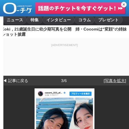
✕
ニュース
特集
インタビュー
コラム
プレゼント
Koki，21歳誕生日に幼少期写真を公開 姉・Cocomiは“変顔”の姉妹
ショット披露
[ADVERTISEMENT]
◀ 記事に戻る
3/6
[写真を拡大]