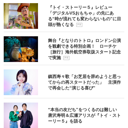
『トイ・ストーリー５』レビュー
「デジタルVSおもちゃ」の先にあ
る“時が流れても変わらないもの”に目
頭が熱くなる
P R
舞台『となりのトトロ』ロンドン公演
を観劇できる特別企画！ ローチケ
［旅行］海外航空券取扱スタート記念
で実施
P R
鎮西寿々歌「お芝居を辞めようと思っ
てからの再スタートだった」 主演作
で再会した“演じる喜び”
“本当の友だち”をつくるのは難しい
唐沢寿明＆広瀬アリスが『トイ・スト
ーリー５』を語る