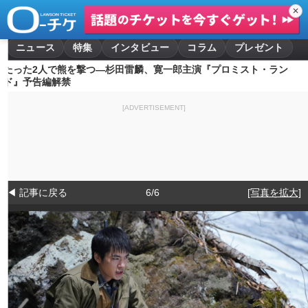
✕
ニュース
特集
インタビュー
コラム
プレゼント
たった2人で熊を撃つ―杉田雷麟、寛一郎主演『プロミスト・ラン
ド』予告編解禁
[ADVERTISEMENT]
◀ 記事に戻る
6/6
[写真を拡大]