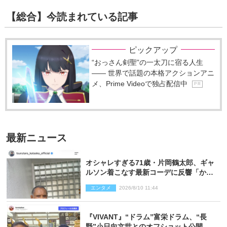
【総合】今読まれている記事
ピックアップ
“おっさん剣聖”の一太刀に宿る人生
―― 世界で話題の本格アクションアニ
メ、Prime Videoで独占配信中
P R
最新ニュース
オシャレすぎる71歳・片岡鶴太郎、ギャ
ルソン着こなす最新コーデに反響「かっ
こいい」
エンタメ
2026/8/10 11:44
『VIVANT』“ドラム”富栄ドラム、“長
野”小日向文世とのオフショット公開