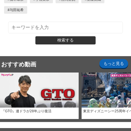
#
与田祐希
検索する
おすすめ動画
もっと見る
『GTO』連ドラが28年ぶり復活
東京ディズニーシー25周年イ