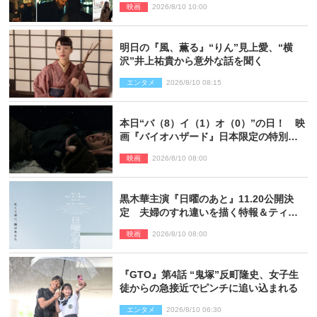
映画
2026/8/10 10:00
明日の『風、薫る』“りん”見上愛、“横
沢”井上祐貴から意外な話を聞く
エンタメ
2026/8/10 08:15
本日“バ（8）イ（1）オ（0）”の日！ 映
画『バイオハザード』日本限定の特別予
告が解禁
映画
2026/8/10 08:00
黒木華主演『日曜のあと』11.20公開決
定 夫婦のすれ違いを描く特報＆ティザ
ービジュアル解禁
映画
2026/8/10 08:00
『GTO』第4話 “鬼塚”反町隆史、女子生
徒からの急接近でピンチに追い込まれる
エンタメ
2026/8/10 06:30