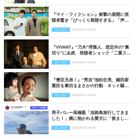
『マイ・フィクション』衝撃の展開に視
聴者驚き「びっくり展開すぎる」「声出
た」（ネタバレあり）
エンタメ
2026/8/10 06:00
『VIVANT』“乃木”堺雅人、想定外の“裏
切り”にあ然 視聴者ショック「二重スパ
イであって」の声も（ネタバレあり）
エンタメ
2026/8/10 06:00
『豊臣兄弟！』“秀吉”池松壮亮、織田家
重臣を裏切るまさかの行動 ネット騒然
「これは汚い！」「腹黒」（ネタバレあ
エンタメ
2026/8/10 06:00
り）
男子バレー高橋藍「淡路島旅行してきま
した！」腕に抱かれる愛犬に「羨まし
い」の声
エンタメ
2026/8/10 06:00