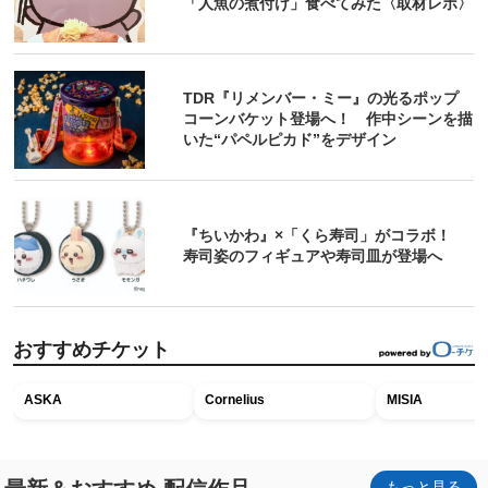
「人魚の煮付け」食べてみた〈取材レポ〉
TDR『リメンバー・ミー』の光るポップ
コーンバケット登場へ！ 作中シーンを描
いた“パペルピカド”をデザイン
『ちいかわ』×「くら寿司」がコラボ！
寿司姿のフィギュアや寿司皿が登場へ
おすすめチケット
ASKA
Cornelius
MISIA
もっと見る