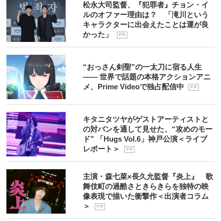
松永大司監督、『犯罪者』チョン・イ
ルのオファー理由は？ 「滝川という
キャラクターに出会えたことは運が良
かった」
P R
“おっさん剣聖”の一太刀に宿る人生
―― 世界で話題の本格アクションアニ
メ、Prime Videoで独占配信中
P R
キタニタツヤがゲストアーティストと
の対バンを通して見せた、“攻めのモー
ド” 「Hugs Vol.6」神戸公演＜ライブ
レポート＞
P R
主演・森七菜×長久允監督『炎上』 歌
舞伎町の過酷さときらきらを独特の映
像表現で描いた衝撃作＜出演者コラム
＞
P R