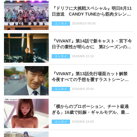
『ドリフに大挑戦スペシャル』明日8月11
日放送 CANDY TUNEから筋肉タレント
まで大集合
エンタメ
2026/8/10 06:00
『VIVANT』第14話で新キャスト・宮下今
日子の素性が明らかに 第2シーズンのキ
ーパーソンの1人
エンタメ
2026/8/9 22:10
『VIVANT』第13話先行場面カット解禁
今夜すべての予想を覆すラストシーン
が…
エンタメ
2026/8/9 20:00
「横からのプロポーション、チート級過
ぎる」16歳で妊娠・ギャルモデル、最新
投稿にネット衝撃「美しすぎる」
エンタメ
2026/8/9 18:00