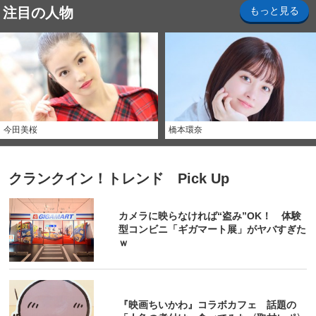
注目の人物
もっと見る
今田美桜
橋本環奈
クランクイン！トレンド Pick Up
カメラに映らなければ“盗み”OK！ 体験
型コンビニ「ギガマート展」がヤバすぎた
ｗ
『映画ちいかわ』コラボカフェ 話題の