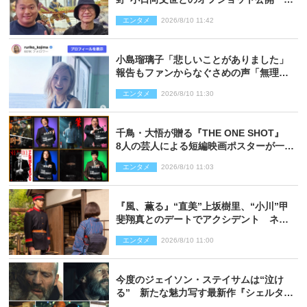
「たくさん褒めていただいた」と感謝
エンタメ
2026/8/10 11:42
小島瑠璃子「悲しいことがありました」
報告もファンからなぐさめの声「無理し
ないように！」
エンタメ
2026/8/10 11:30
千鳥・大悟が贈る『THE ONE SHOT』
8人の芸人による短編映画ポスターが一挙
公開
エンタメ
2026/8/10 11:03
『風、薫る』“直美”上坂樹里、“小川”甲
斐翔真とのデートでアクシデント ネッ
ト心配「何かのフラグ？」「嫌な予感」
エンタメ
2026/8/10 11:00
今度のジェイソン・ステイサムは“泣け
る” 新たな魅力写す最新作『シェルタ
ー』場面写真解禁