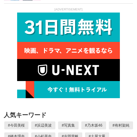
[ADVERTISEMENT]
人気キーワード
#
今田美桜
#
浜辺美波
#
写真集
#
乃木坂46
#
有村架純
#
橋本環奈
#
小松菜奈
#
吉岡里帆
#
土屋太鳳