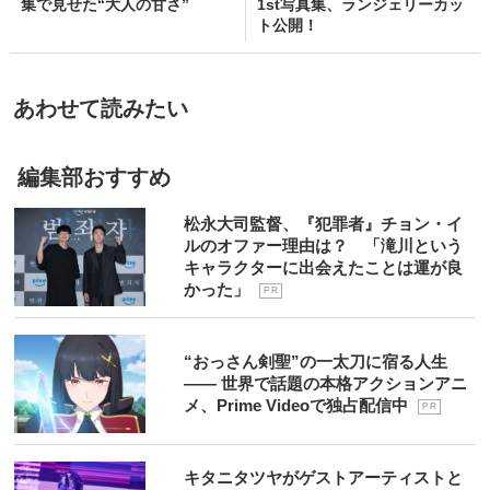
集で見せた“大人の甘さ”
1st写真集、ランジェリーカッ
ト公開！
あわせて読みたい
編集部おすすめ
松永大司監督、『犯罪者』チョン・イ
ルのオファー理由は？ 「滝川という
キャラクターに出会えたことは運が良
かった」
P R
“おっさん剣聖”の一太刀に宿る人生
―― 世界で話題の本格アクションアニ
メ、Prime Videoで独占配信中
P R
キタニタツヤがゲストアーティストと