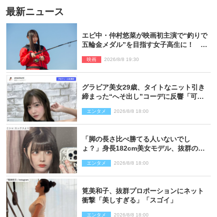
最新ニュース
エビ中・仲村悠菜が映画初主演で“釣りで
五輪金メダル”を目指す女子高生に！ 映
画『つりこまち』今秋公開
映画
2026/8/8 19:30
グラビア美女29歳、タイトなニット引き
締まった“へそ出し”コーデに反響「可愛
い過ぎる」
エンタメ
2026/8/8 18:00
「脚の長さ比べ勝てる人いないでし
ょ？」身長182cm美女モデル、抜群のプ
ロポーションにネット衝撃
エンタメ
2026/8/8 18:00
筧美和子、抜群プロポーションにネット
衝撃「美しすぎる」「スゴイ」
エンタメ
2026/8/8 18:00