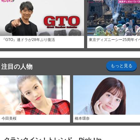
『GTO』連ドラが28年ぶり復活
東京ディズニーシー25周年イ
注目の人物
もっと見る
今田美桜
橋本環奈
クランクイン！トレンド Pick Up