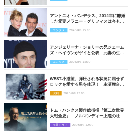
アントニオ・バンデラス、2014年に離婚
した元妻メラニー・グリフィスは今も
「親友の一人」
エンタメ
2026/8/8 15:00
アンジェリーナ・ジョリーの兄ジェーム
ズ・ヘイヴンがゲイと公表 元妻の生配
信で明らかに
エンタメ
2026/8/8 14:00
WEST.小瀧望、弾圧される状況に屈せず
ロックを愛する男を体現！ 主演舞台
『ロックンロール』ビジュアル解禁
演劇
2026/8/8 12:00
トム・ハンクス製作総指揮『第二次世界
大戦全史』 ノルマンディー上陸の壮絶
な戦場を収めた特別映像解禁
海外ドラマ
2026/8/8 12:00