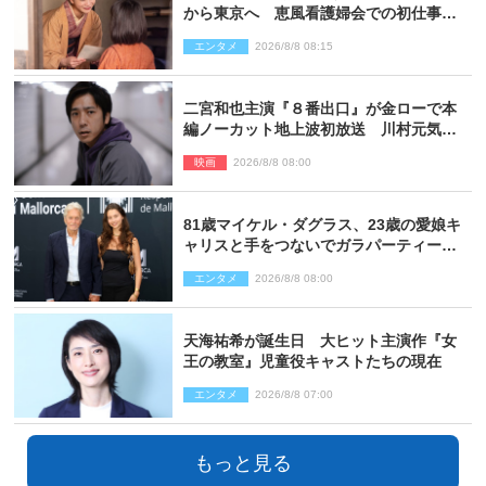
から東京へ 恵風看護婦会での初仕事に
向かう
エンタメ
2026/8/8 08:15
二宮和也主演『８番出口』が金ローで本
編ノーカット地上波初放送 川村元気監
督＆二宮コメント到着
映画
2026/8/8 08:00
81歳マイケル・ダグラス、23歳の愛娘キ
ャリスと手をつないでガラパーティーに
来場
エンタメ
2026/8/8 08:00
天海祐希が誕生日 大ヒット主演作『女
王の教室』児童役キャストたちの現在
エンタメ
2026/8/8 07:00
もっと見る