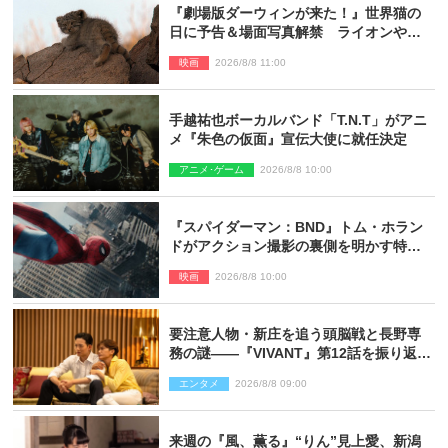
『劇場版ダーウィンが来た！』世界猫の
日に予告＆場面写真解禁 ライオンやマ
ヌルネコの赤ちゃんが大集合
映画
2026/8/8 11:00
手越祐也ボーカルバンド「T.N.T」がアニ
メ『朱色の仮面』宣伝大使に就任決定
アニメ･ゲーム
2026/8/8 10:00
『スパイダーマン：BND』トム・ホラン
ドがアクション撮影の裏側を明かす特別
映像解禁
映画
2026/8/8 10:00
要注意人物・新庄を追う頭脳戦と長野専
務の謎――『VIVANT』第12話を振り返
る！
エンタメ
2026/8/8 09:00
来週の『風、薫る』“りん”見上愛、新潟