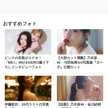
おすすめフォト
ピンクの衣装がステキ！
【大胆カット満載】乃木坂
「ME:I」MIU＆KEIKO撮り下
46・与田祐希3rd写真集『ヨー
ろしインタビューフォト
ダ』公開カット
伊藤彩沙、20代ラストの写真
【話題】乃木坂46・金川紗耶