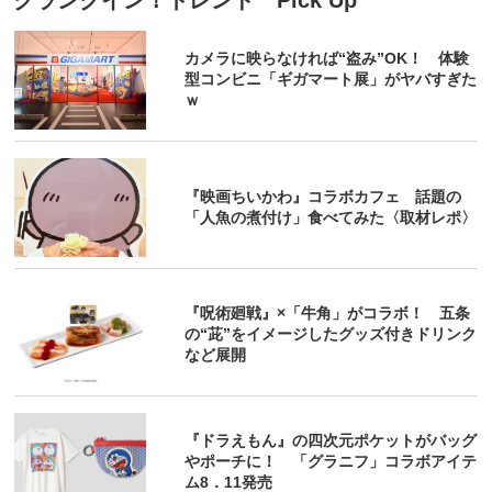
カメラに映らなければ“盗み”OK！ 体験
型コンビニ「ギガマート展」がヤバすぎた
ｗ
『映画ちいかわ』コラボカフェ 話題の
「人魚の煮付け」食べてみた〈取材レポ〉
『呪術廻戦』×「牛角」がコラボ！ 五条
の“茈”をイメージしたグッズ付きドリンク
など展開
『ドラえもん』の四次元ポケットがバッグ
やポーチに！ 「グラニフ」コラボアイテ
ム8．11発売