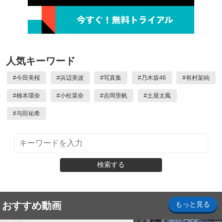
人気キーワード
#
今田美桜
#
浜辺美波
#
写真集
#
乃木坂46
#
有村架純
#
橋本環奈
#
小松菜奈
#
吉岡里帆
#
土屋太鳳
#
与田祐希
検索する
おすすめ動画
もっと見る