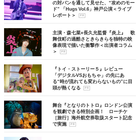
の対バンを通して見せた、“攻めのモー
ド” 「Hugs Vol.6」神戸公演＜ライブ
レポート＞
P R
主演・森七菜×長久允監督『炎上』 歌
舞伎町の過酷さときらきらを独特の映
像表現で描いた衝撃作＜出演者コラム
＞
P R
『トイ・ストーリー５』レビュー
「デジタルVSおもちゃ」の先にあ
る“時が流れても変わらないもの”に目
頭が熱くなる
P R
舞台『となりのトトロ』ロンドン公演
を観劇できる特別企画！ ローチケ
［旅行］海外航空券取扱スタート記念
で実施
P R