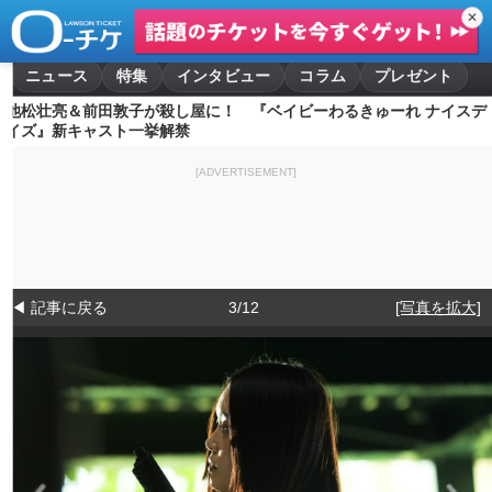
✕
ニュース
特集
インタビュー
コラム
プレゼント
池松壮亮＆前田敦子が殺し屋に！ 『ベイビーわるきゅーれ ナイスデ
イズ』新キャスト一挙解禁
[ADVERTISEMENT]
◀ 記事に戻る
3/12
[写真を拡大]