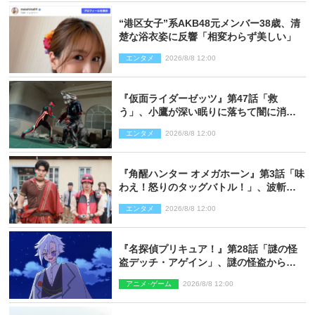
“港区女子”系AKB48元メンバー38歳、清
楚な浴衣姿に反響「相変わらず美しい」
エンタメ
2026/8/8 12:00
『仮面ライダーゼッツ』第47話「救
う」、小鷹が深い眠りに落ちて闇に消え
る…？
エンタメ
2026/8/8 12:00
『角醒ハンター オメガホーン』第3話「味
わえ！怒りのタッグバトル！」、波斬の
ギリコがハンターバトルを挑んできた！
エンタメ
2026/8/8 12:00
『名探偵プリキュア！』第28話「謎の怪
盗デッチ・アゲイン」、謎の怪盗から不
思議な予告状が届く
アニメ･ゲーム
2026/8/8 12:00