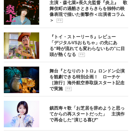
主演・森七菜×長久允監督『炎上』 歌
舞伎町の過酷さときらきらを独特の映
像表現で描いた衝撃作＜出演者コラム
＞
P R
『トイ・ストーリー５』レビュー
「デジタルVSおもちゃ」の先にあ
る“時が流れても変わらないもの”に目
頭が熱くなる
P R
舞台『となりのトトロ』ロンドン公演
を観劇できる特別企画！ ローチケ
［旅行］海外航空券取扱スタート記念
で実施
P R
鎮西寿々歌「お芝居を辞めようと思っ
てからの再スタートだった」 主演作
で再会した“演じる喜び”