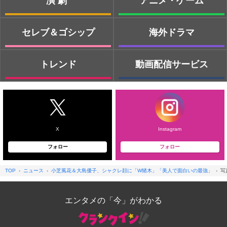
演劇
アニメ・ゲーム
セレブ＆ゴシップ
海外ドラマ
トレンド
動画配信サービス
X
Instagram
フォロー
フォロー
TOP
ニュース
小芝風花＆大島優子、シャクレ顔に「W猪木」「美人で面白いの最強」
写
エンタメの「今」がわかる