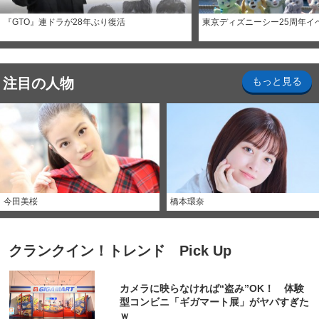
『GTO』連ドラが28年ぶり復活
東京ディズニーシー25周年イ
注目の人物
もっと見る
今田美桜
橋本環奈
クランクイン！トレンド Pick Up
カメラに映らなければ“盗み”OK！ 体験
型コンビニ「ギガマート展」がヤバすぎた
ｗ