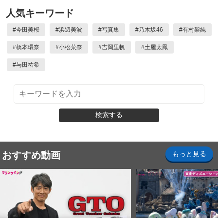
人気キーワード
#
今田美桜
#
浜辺美波
#
写真集
#
乃木坂46
#
有村架純
#
橋本環奈
#
小松菜奈
#
吉岡里帆
#
土屋太鳳
#
与田祐希
検索する
おすすめ動画
もっと見る