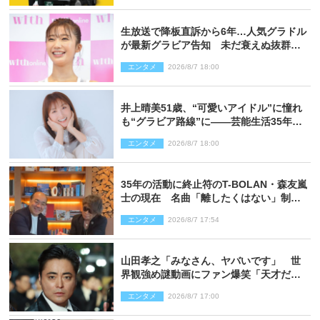
生放送で降板直訴から6年…人気グラドル
が最新グラビア告知 未だ衰えぬ抜群ス
タイルに反響
エンタメ
2026/8/7 18:00
井上晴美51歳、“可愛いアイドル”に憧れ
も“グラビア路線”に――芸能生活35年を
赤裸々に語る 27年ぶりに写真集発売
エンタメ
2026/8/7 18:00
35年の活動に終止符のT-BOLAN・森友嵐
士の現在 名曲「離したくはない」制作
秘話も
エンタメ
2026/8/7 17:54
山田孝之「みなさん、ヤバいです」 世
界観強め謎動画にファン爆笑「天才だ
わ」
エンタメ
2026/8/7 17:00