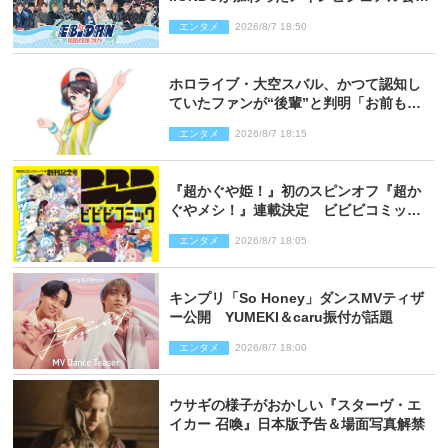
開！ 開催記念グッズラインナップも
エンタメ
2026/8/7 18:50
ホロライブ・大空スバル、かつて認知し
ていたファンが“後輩”と判明「お前もし
かしてあのときの？」
エンタメ
2026/8/7 18:15
『超かぐや姫！』初のスピンオフ『超か
ぐやメシ！』連載決定 ビビビコミック
創刊で31作品一挙公開
エンタメ
2026/8/7 18:05
キンプリ「So Honey」ダンスMVティザ
ー公開 YUMEKI＆caru振付が話題
エンタメ
2026/8/7 18:00
ウサギの様子がおかしい『スターヴ・エ
イカー 召喚』日本版予告＆場面写真解禁