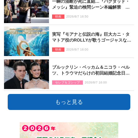
一瞬の油断が死に直結…『バグダッド・
メッシ』緊迫の検問シーン本編解禁 監
督メッセージも到着
映画
2026/8/7 16:50
実写『モアナと伝説の海』巨大カニ・タ
マトア役のROLLYが歌うゴージャスな劇
中歌「シャイニー」本編映像解禁
映画
2026/8/7 16:00
ブルックリン・ベッカム＆ニコラ・ぺル
ツ、トラウマだらけの初回結婚記念日は
もう祝わない
セレブ＆ゴシップ
2026/8/7 16:00
もっと見る