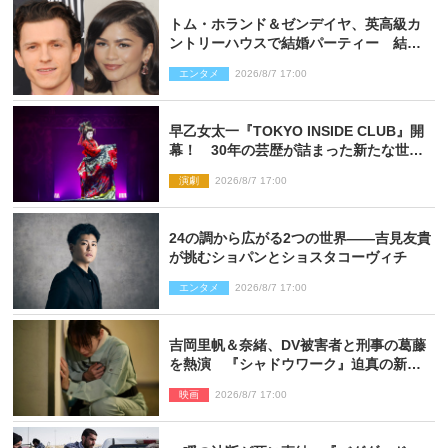
トム・ホランド＆ゼンデイヤ、英高級カ
ントリーハウスで結婚パーティー 結婚
指輪を身に着けたトムも初キャッチ
エンタメ
2026/8/7 17:00
早乙女太一『TOKYO INSIDE CLUB』開
幕！ 30年の芸歴が詰まった新たな世界
観
演劇
2026/8/7 17:00
24の調から広がる2つの世界――吉見友貴
が挑むショパンとショスタコーヴィチ
エンタメ
2026/8/7 17:00
吉岡里帆＆奈緒、DV被害者と刑事の葛藤
を熱演 『シャドウワーク』迫真の新場
面写真公開
映画
2026/8/7 17:00