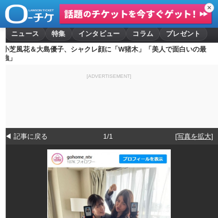
✕
ニュース
特集
インタビュー
コラム
プレゼント
小芝風花＆大島優子、シャクレ顔に「W猪木」「美人で面白いの最
強」
[ADVERTISEMENT]
◀ 記事に戻る
1/1
[写真を拡大]