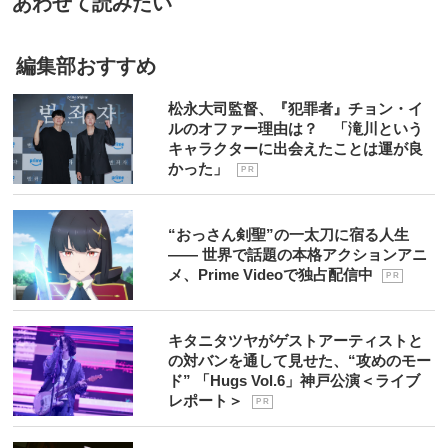
あわせて読みたい
編集部おすすめ
松永大司監督、『犯罪者』チョン・イ
ルのオファー理由は？ 「滝川という
キャラクターに出会えたことは運が良
かった」
P R
“おっさん剣聖”の一太刀に宿る人生
―― 世界で話題の本格アクションアニ
メ、Prime Videoで独占配信中
P R
キタニタツヤがゲストアーティストと
の対バンを通して見せた、“攻めのモー
ド” 「Hugs Vol.6」神戸公演＜ライブ
レポート＞
P R