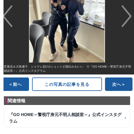
小芝風花＆大島優子、シャクレ顔の2ショットが面白かわいい ※『GO HOME～警視庁身元不明
人相談室～』公式インスタグラム
＜前へ
この写真の記事を見る
次へ＞
関連情報
『GO HOME～警視庁身元不明人相談室～』公式インスタグ
ラム