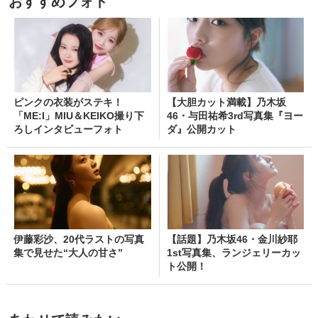
おすすめフォト
ピンクの衣装がステキ！
【大胆カット満載】乃木坂
「ME:I」MIU＆KEIKO撮り下
46・与田祐希3rd写真集『ヨー
ろしインタビューフォト
ダ』公開カット
伊藤彩沙、20代ラストの写真
【話題】乃木坂46・金川紗耶
集で見せた“大人の甘さ”
1st写真集、ランジェリーカッ
ト公開！