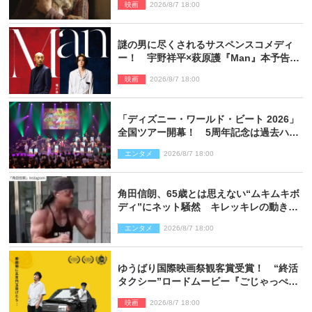
映画
2026/8/7 18:00
謎の男に尽くされるサスペンスコメディ
ー！ 宇野祥平×萩原護『Man』本予告＆
新ビジュアル解禁
映画
2026/8/7 18:00
「ディズニー・ワールド・ビート 2026」
全国ツアー開幕！ 5周年記念は過去ハイ
ライト＆クルーズ旅を大満喫！【潜入レ
エンタメ
2026/8/7 18:00
ポート】
角田信朗、65歳とは思えない“ムキムキボ
ディ”にネット騒然 キレッキレの動きを
披露
エンタメ
2026/8/7 18:00
ゆうばり国際映画祭観客賞受賞！ “終活
タクシー”ロードムービー『ごじゃっぺタ
クシー』10月公開＆予告解禁
映画
2026/8/7 18:00