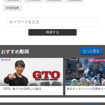
#
与田祐希
検索する
おすすめ動画
もっと見る
『GTO』連ドラが28年ぶり復活
東京ディズニーシー25周年イ