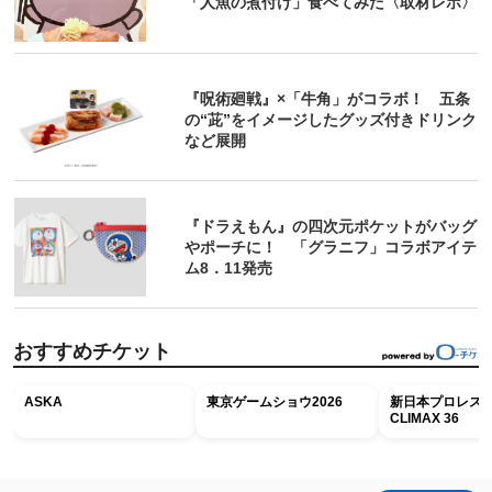
「人魚の煮付け」食べてみた〈取材レポ〉
『呪術廻戦』×「牛角」がコラボ！ 五条
の“茈”をイメージしたグッズ付きドリンク
など展開
『ドラえもん』の四次元ポケットがバッグ
やポーチに！ 「グラニフ」コラボアイテ
ム8．11発売
おすすめチケット
ASKA
東京ゲームショウ2026
新日本プロレス G
CLIMAX 36