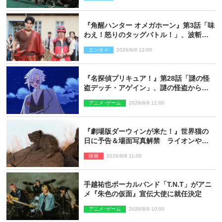
『角醒ハンター オメガホーン』第3話「味
わえ！怒りのタッグバトル！」、波斬の
ギリコがハンターバトルを挑んできた！
エンタメ
2026/8/8 12:00
『名探偵プリキュア！』第28話「謎の怪
盗デッチ・アゲイン」、謎の怪盗から不
思議な予告状が届く
アニメ･ゲーム
2026/8/8 12:00
『劇場版ダーウィンが来た！』世界猫の
日に予告＆場面写真解禁 ライオンやマ
ヌルネコの赤ちゃんが大集合
映画
2026/8/8 11:00
手越祐也ボーカルバンド「T.N.T」がアニ
メ『朱色の仮面』宣伝大使に就任決定
アニメ･ゲーム
2026/8/8 10:00