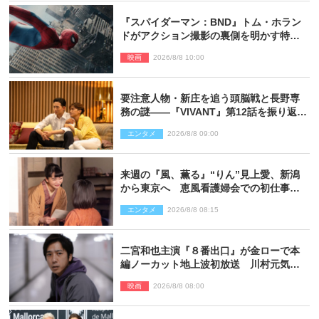
『スパイダーマン：BND』トム・ホラン
ドがアクション撮影の裏側を明かす特別
映像解禁
映画
2026/8/8 10:00
要注意人物・新庄を追う頭脳戦と長野専
務の謎――『VIVANT』第12話を振り返
る！
エンタメ
2026/8/8 09:00
来週の『風、薫る』“りん”見上愛、新潟
から東京へ 恵風看護婦会での初仕事に
向かう
エンタメ
2026/8/8 08:15
二宮和也主演『８番出口』が金ローで本
編ノーカット地上波初放送 川村元気監
督＆二宮コメント到着
映画
2026/8/8 08:00