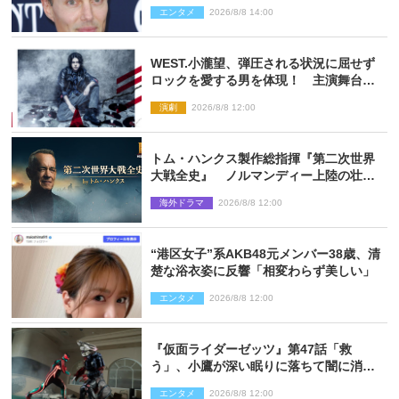
信で明らかに
エンタメ
2026/8/8 14:00
WEST.小瀧望、弾圧される状況に屈せず
ロックを愛する男を体現！ 主演舞台
『ロックンロール』ビジュアル解禁
演劇
2026/8/8 12:00
トム・ハンクス製作総指揮『第二次世界
大戦全史』 ノルマンディー上陸の壮絶
な戦場を収めた特別映像解禁
海外ドラマ
2026/8/8 12:00
“港区女子”系AKB48元メンバー38歳、清
楚な浴衣姿に反響「相変わらず美しい」
エンタメ
2026/8/8 12:00
『仮面ライダーゼッツ』第47話「救
う」、小鷹が深い眠りに落ちて闇に消え
る…？
エンタメ
2026/8/8 12:00