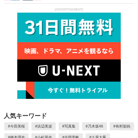
[ADVERTISEMENT]
人気キーワード
#
今田美桜
#
浜辺美波
#
写真集
#
乃木坂46
#
有村架純
#
橋本環奈
#
小松菜奈
#
吉岡里帆
#
土屋太鳳