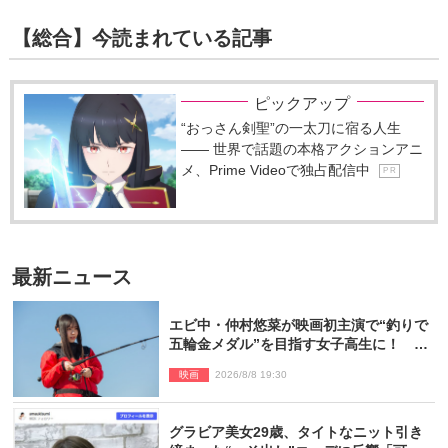
【総合】今読まれている記事
ピックアップ
“おっさん剣聖”の一太刀に宿る人生
―― 世界で話題の本格アクションアニ
メ、Prime Videoで独占配信中
P R
最新ニュース
エビ中・仲村悠菜が映画初主演で“釣りで
五輪金メダル”を目指す女子高生に！ 映
画『つりこまち』今秋公開
映画
2026/8/8 19:30
グラビア美女29歳、タイトなニット引き