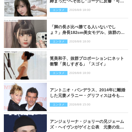
締まった“へそ出し”コーデに反響「可愛
い過ぎる」
エンタメ
2026/8/8 18:00
「脚の長さ比べ勝てる人いないでし
ょ？」身長182cm美女モデル、抜群のプ
ロポーションにネット衝撃
エンタメ
2026/8/8 18:00
筧美和子、抜群プロポーションにネット
衝撃「美しすぎる」「スゴイ」
エンタメ
2026/8/8 18:00
アントニオ・バンデラス、2014年に離婚
した元妻メラニー・グリフィスは今も
「親友の一人」
エンタメ
2026/8/8 15:00
アンジェリーナ・ジョリーの兄ジェーム
ズ・ヘイヴンがゲイと公表 元妻の生配