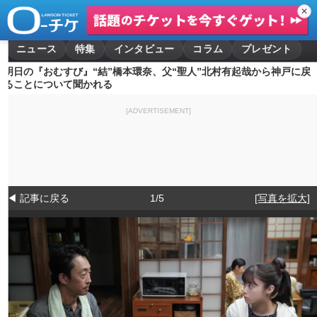
✕
ニュース
特集
インタビュー
コラム
プレゼント
明日の『おむすび』“結”橋本環奈、父“聖人”北村有起哉から神戸に戻
ることについて聞かれる
[ADVERTISEMENT]
◀ 記事に戻る
1/5
[写真を拡大]