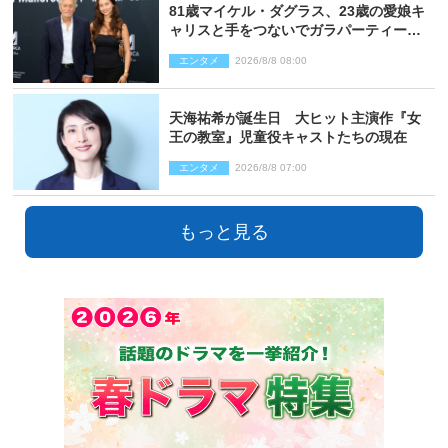
81歳マイケル・ダグラス、23歳の愛娘キ
ャリスと手をつないでガラパーティーに
来場
エンタメ
2026/8/8 08:00
天海祐希が誕生日 大ヒット主演作『女
王の教室』児童役キャストたちの現在
エンタメ
2026/8/8 07:00
もっと見る