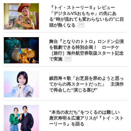
『トイ・ストーリー５』レビュー
「デジタルVSおもちゃ」の先にあ
る“時が流れても変わらないもの”に目
頭が熱くなる
P R
舞台『となりのトトロ』ロンドン公演
を観劇できる特別企画！ ローチケ
［旅行］海外航空券取扱スタート記念
で実施
P R
鎮西寿々歌「お芝居を辞めようと思っ
てからの再スタートだった」 主演作
で再会した“演じる喜び”
“本当の友だち”をつくるのは難しい
唐沢寿明＆広瀬アリスが『トイ・スト
ーリー５』を語る