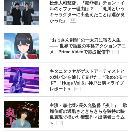
松永大司監督、『犯罪者』チョン・イ
ルのオファー理由は？ 「滝川という
キャラクターに出会えたことは運が良
かった」
P R
“おっさん剣聖”の一太刀に宿る人生
―― 世界で話題の本格アクションアニ
メ、Prime Videoで独占配信中
P R
キタニタツヤがゲストアーティストと
の対バンを通して見せた、“攻めのモー
ド” 「Hugs Vol.6」神戸公演＜ライブ
レポート＞
P R
主演・森七菜×長久允監督『炎上』 歌
舞伎町の過酷さときらきらを独特の映
像表現で描いた衝撃作＜出演者コラム
＞
P R