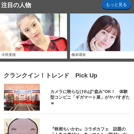
注目の人物
もっと見る
今田美桜
橋本環奈
クランクイン！トレンド Pick Up
カメラに映らなければ“盗み”OK！ 体験
型コンビニ「ギガマート展」がヤバすぎた
ｗ
『映画ちいかわ』コラボカフェ 話題の