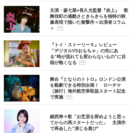
主演・森七菜×長久允監督『炎上』 歌
舞伎町の過酷さときらきらを独特の映
像表現で描いた衝撃作＜出演者コラム
＞
P R
『トイ・ストーリー５』レビュー
「デジタルVSおもちゃ」の先にあ
る“時が流れても変わらないもの”に目
頭が熱くなる
P R
舞台『となりのトトロ』ロンドン公演
を観劇できる特別企画！ ローチケ
［旅行］海外航空券取扱スタート記念
で実施
P R
鎮西寿々歌「お芝居を辞めようと思っ
てからの再スタートだった」 主演作
で再会した“演じる喜び”