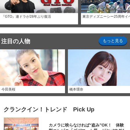
『GTO』連ドラが28年ぶり復活
東京ディズニーシー25周年イ
注目の人物
もっと見る
今田美桜
橋本環奈
クランクイン！トレンド Pick Up
カメラに映らなければ“盗み”OK！ 体験