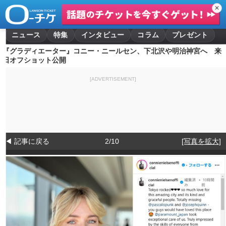
✕
ニュース
特集
インタビュー
コラム
プレゼント
『グラディエーター』コニー・ニールセン、下北沢や明治神宮へ 来
日オフショット公開
[ADVERTISEMENT]
◀ 記事に戻る
2/10
[写真を拡大]