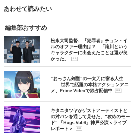
あわせて読みたい
編集部おすすめ
松永大司監督、『犯罪者』チョン・イ
ルのオファー理由は？ 「滝川という
キャラクターに出会えたことは運が良
かった」
P R
“おっさん剣聖”の一太刀に宿る人生
―― 世界で話題の本格アクションアニ
メ、Prime Videoで独占配信中
P R
キタニタツヤがゲストアーティストと
の対バンを通して見せた、“攻めのモー
ド” 「Hugs Vol.6」神戸公演＜ライブ
レポート＞
P R