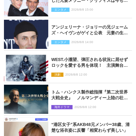
した元妻メラニー・グリフィスは今も
「親友の一人」
エンタメ
2026/8/8 15:00
アンジェリーナ・ジョリーの兄ジェーム
ズ・ヘイヴンがゲイと公表 元妻の生配
信で明らかに
エンタメ
2026/8/8 14:00
WEST.小瀧望、弾圧される状況に屈せず
ロックを愛する男を体現！ 主演舞台
『ロックンロール』ビジュアル解禁
演劇
2026/8/8 12:00
トム・ハンクス製作総指揮『第二次世界
大戦全史』 ノルマンディー上陸の壮絶
な戦場を収めた特別映像解禁
海外ドラマ
2026/8/8 12:00
“港区女子”系AKB48元メンバー38歳、清
楚な浴衣姿に反響「相変わらず美しい」