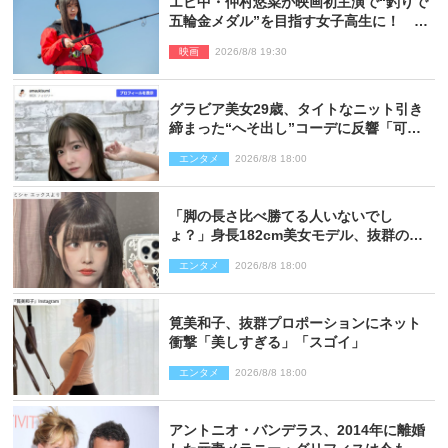
エビ中・仲村悠菜が映画初主演で“釣りで
五輪金メダル”を目指す女子高生に！ 映
画『つりこまち』今秋公開
映画
2026/8/8 19:30
グラビア美女29歳、タイトなニット引き
締まった“へそ出し”コーデに反響「可愛
い過ぎる」
エンタメ
2026/8/8 18:00
「脚の長さ比べ勝てる人いないでし
ょ？」身長182cm美女モデル、抜群のプ
ロポーションにネット衝撃
エンタメ
2026/8/8 18:00
筧美和子、抜群プロポーションにネット
衝撃「美しすぎる」「スゴイ」
エンタメ
2026/8/8 18:00
アントニオ・バンデラス、2014年に離婚