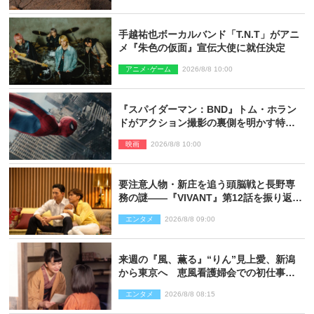
手越祐也ボーカルバンド「T.N.T」がアニ
メ『朱色の仮面』宣伝大使に就任決定
アニメ･ゲーム
2026/8/8 10:00
『スパイダーマン：BND』トム・ホラン
ドがアクション撮影の裏側を明かす特別
映像解禁
映画
2026/8/8 10:00
要注意人物・新庄を追う頭脳戦と長野専
務の謎――『VIVANT』第12話を振り返
る！
エンタメ
2026/8/8 09:00
来週の『風、薫る』“りん”見上愛、新潟
から東京へ 恵風看護婦会での初仕事に
向かう
エンタメ
2026/8/8 08:15