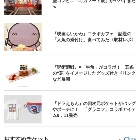
型コンビニ「ギガマート展」がヤバすぎた
ｗ
『映画ちいかわ』コラボカフェ 話題の
「人魚の煮付け」食べてみた〈取材レポ〉
『呪術廻戦』×「牛角」がコラボ！ 五条
の“茈”をイメージしたグッズ付きドリンク
など展開
『ドラえもん』の四次元ポケットがバッグ
やポーチに！ 「グラニフ」コラボアイテ
ム8．11発売
おすすめチケット