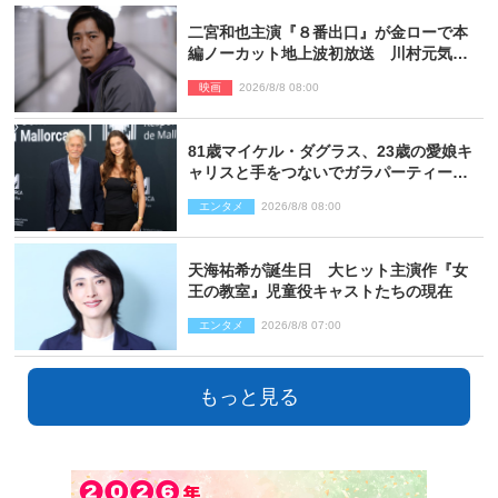
二宮和也主演『８番出口』が金ローで本
編ノーカット地上波初放送 川村元気監
督＆二宮コメント到着
映画
2026/8/8 08:00
81歳マイケル・ダグラス、23歳の愛娘キ
ャリスと手をつないでガラパーティーに
来場
エンタメ
2026/8/8 08:00
天海祐希が誕生日 大ヒット主演作『女
王の教室』児童役キャストたちの現在
エンタメ
2026/8/8 07:00
もっと見る