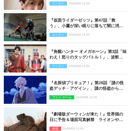
エンタメ
2026/8/8 12:00
『仮面ライダーゼッツ』第47話「救
う」、小鷹が深い眠りに落ちて闇に消え
る…？
エンタメ
2026/8/8 12:00
『角醒ハンター オメガホーン』第3話「味
わえ！怒りのタッグバトル！」、波斬の
ギリコがハンターバトルを挑んできた！
エンタメ
2026/8/8 12:00
『名探偵プリキュア！』第28話「謎の怪
盗デッチ・アゲイン」、謎の怪盗から不
思議な予告状が届く
アニメ･ゲーム
2026/8/8 12:00
『劇場版ダーウィンが来た！』世界猫の
日に予告＆場面写真解禁 ライオンやマ
ヌルネコの赤ちゃんが大集合
映画
2026/8/8 11:00