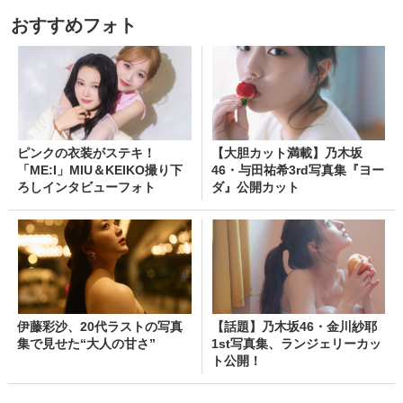
おすすめフォト
ピンクの衣装がステキ！
【大胆カット満載】乃木坂
「ME:I」MIU＆KEIKO撮り下
46・与田祐希3rd写真集『ヨー
ろしインタビューフォト
ダ』公開カット
伊藤彩沙、20代ラストの写真
【話題】乃木坂46・金川紗耶
集で見せた“大人の甘さ”
1st写真集、ランジェリーカッ
ト公開！