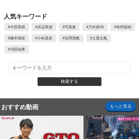
人気キーワード
#
今田美桜
#
浜辺美波
#
写真集
#
乃木坂46
#
有村架純
#
橋本環奈
#
小松菜奈
#
吉岡里帆
#
土屋太鳳
#
与田祐希
検索する
おすすめ動画
もっと見る