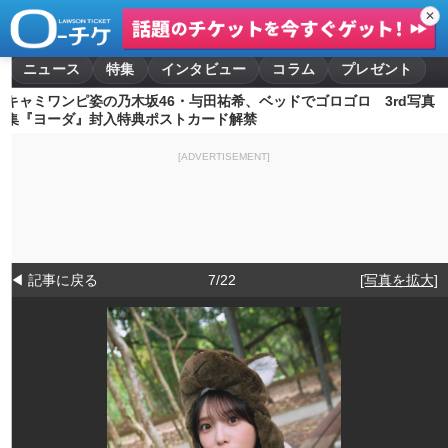
✕
ニュース
特集
インタビュー
コラム
プレゼント
キャミワンピ姿の乃木坂46・与田祐希、ベッドでゴロゴロ 3rd写真
集『ヨーダ』封入特典ポストカード解禁
[ADVERTISEMENT]
◀ 記事に戻る
7/22
[写真を拡大]