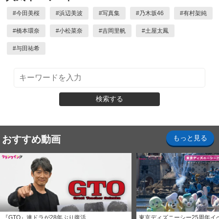
#
今田美桜
#
浜辺美波
#
写真集
#
乃木坂46
#
有村架純
#
橋本環奈
#
小松菜奈
#
吉岡里帆
#
土屋太鳳
#
与田祐希
検索する
おすすめ動画
もっと見る
『GTO』連ドラが28年ぶり復活
東京ディズニーシー25周年イ