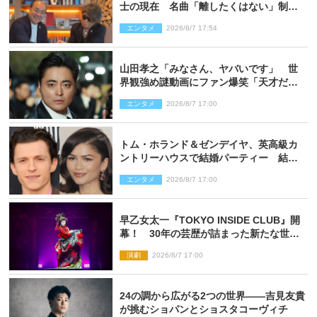
士の現在 名曲「離したくはない」制作
秘話も
エンタメ
2026/8/7 17:54
山田孝之「みなさん、ヤバいです」 世
界観強め謎動画にファン爆笑「天才だ
わ」
エンタメ
2026/8/7 17:00
トム・ホランド＆ゼンデイヤ、英高級カ
ントリーハウスで結婚パーティー 結婚
指輪を身に着けたトムも初キャッチ
エンタメ
2026/8/7 17:00
早乙女太一『TOKYO INSIDE CLUB』開
幕！ 30年の芸歴が詰まった新たな世界
観
演劇
2026/8/7 17:00
24の調から広がる2つの世界――吉見友貴
が挑むショパンとショスタコーヴィチ