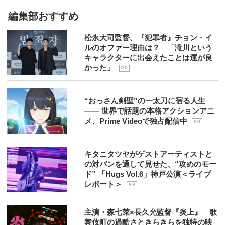
編集部おすすめ
松永大司監督、『犯罪者』チョン・イ
ルのオファー理由は？ 「滝川という
キャラクターに出会えたことは運が良
かった」
P R
“おっさん剣聖”の一太刀に宿る人生
―― 世界で話題の本格アクションアニ
メ、Prime Videoで独占配信中
P R
キタニタツヤがゲストアーティストと
の対バンを通して見せた、“攻めのモー
ド” 「Hugs Vol.6」神戸公演＜ライブ
レポート＞
P R
主演・森七菜×長久允監督『炎上』 歌
舞伎町の過酷さときらきらを独特の映