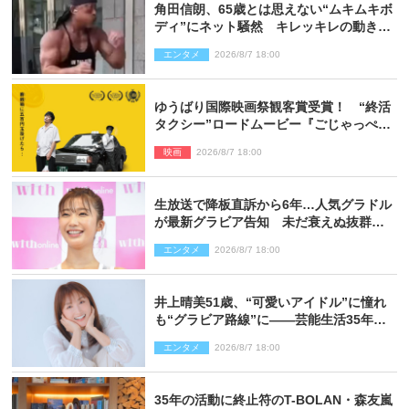
角田信朗、65歳とは思えない“ムキムキボ
ディ”にネット騒然 キレッキレの動きを
披露
エンタメ
2026/8/7 18:00
ゆうばり国際映画祭観客賞受賞！ “終活
タクシー”ロードムービー『ごじゃっぺタ
クシー』10月公開＆予告解禁
映画
2026/8/7 18:00
生放送で降板直訴から6年…人気グラドル
が最新グラビア告知 未だ衰えぬ抜群ス
タイルに反響
エンタメ
2026/8/7 18:00
井上晴美51歳、“可愛いアイドル”に憧れ
も“グラビア路線”に――芸能生活35年を
赤裸々に語る 27年ぶりに写真集発売
エンタメ
2026/8/7 18:00
35年の活動に終止符のT-BOLAN・森友嵐