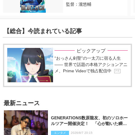
監督：瀧悠輔
【総合】今読まれている記事
ピックアップ
“おっさん剣聖”の一太刀に宿る人生
―― 世界で話題の本格アクションアニ
メ、Prime Videoで独占配信中
P R
最新ニュース
GENERATIONS数原龍友、初のソロホー
ルツアー開催決定！ 「心が動いた瞬間
を、音に乗せてお届けできれば」
エンタメ
2026/8/7 20:15