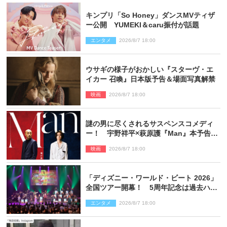
キンプリ「So Honey」ダンスMVティザ
ー公開 YUMEKI＆caru振付が話題
エンタメ
2026/8/7 18:00
ウサギの様子がおかしい『スターヴ・エ
イカー 召喚』日本版予告＆場面写真解禁
映画
2026/8/7 18:00
謎の男に尽くされるサスペンスコメディ
ー！ 宇野祥平×萩原護『Man』本予告＆
新ビジュアル解禁
映画
2026/8/7 18:00
「ディズニー・ワールド・ビート 2026」
全国ツアー開幕！ 5周年記念は過去ハイ
ライト＆クルーズ旅を大満喫！【潜入レ
エンタメ
2026/8/7 18:00
ポート】