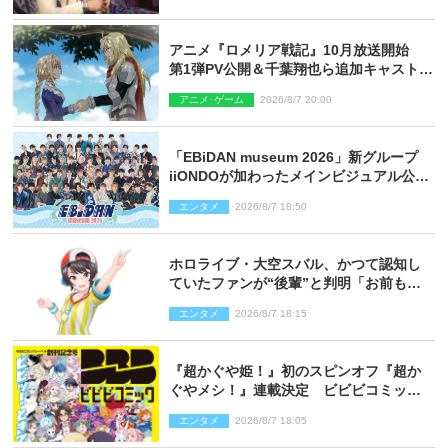
アニメ『ロメリア戦記』10月放送開始
第1弾PV公開＆千葉翔也ら追加キャスト4
人を発表
アニメ･ゲーム
2026/8/7 20:00
「EBiDAN museum 2026」新グループ
iiONDOが加わったメインビジュアル公
開！ 開催記念グッズラインナップも
エンタメ
2026/8/7 18:50
ホロライブ・大空スバル、かつて認知し
ていたファンが“後輩”と判明「お前もし
かしてあのときの？」
エンタメ
2026/8/7 18:15
『超かぐや姫！』初のスピンオフ『超か
ぐやメシ！』連載決定 ビビビコミック
創刊で31作品一挙公開
エンタメ
2026/8/7 18:05