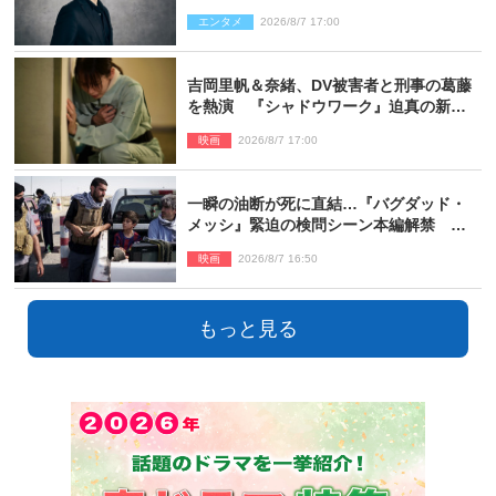
エンタメ
2026/8/7 17:00
吉岡里帆＆奈緒、DV被害者と刑事の葛藤
を熱演 『シャドウワーク』迫真の新場
面写真公開
映画
2026/8/7 17:00
一瞬の油断が死に直結…『バグダッド・
メッシ』緊迫の検問シーン本編解禁 監
督メッセージも到着
映画
2026/8/7 16:50
もっと見る