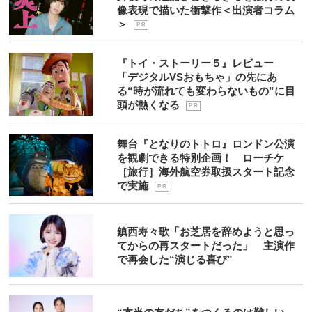
像表現で描いた衝撃作＜出演者コラム
＞
P R
『トイ・ストーリー５』レビュー
「デジタルVSおもちゃ」の先にあ
る“時が流れても変わらないもの”に目
頭が熱くなる
P R
舞台『となりのトトロ』ロンドン公演
を観劇できる特別企画！ ローチケ
［旅行］海外航空券取扱スタート記念
で実施
P R
鎮西寿々歌「お芝居を辞めようと思っ
てからの再スタートだった」 主演作
で再会した“演じる喜び”