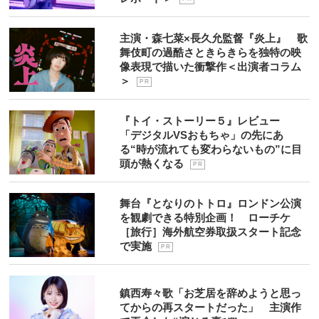
主演・森七菜×長久允監督『炎上』 歌
舞伎町の過酷さときらきらを独特の映
像表現で描いた衝撃作＜出演者コラム
＞
P R
『トイ・ストーリー５』レビュー
「デジタルVSおもちゃ」の先にあ
る“時が流れても変わらないもの”に目
頭が熱くなる
P R
舞台『となりのトトロ』ロンドン公演
を観劇できる特別企画！ ローチケ
［旅行］海外航空券取扱スタート記念
で実施
P R
鎮西寿々歌「お芝居を辞めようと思っ
てからの再スタートだった」 主演作