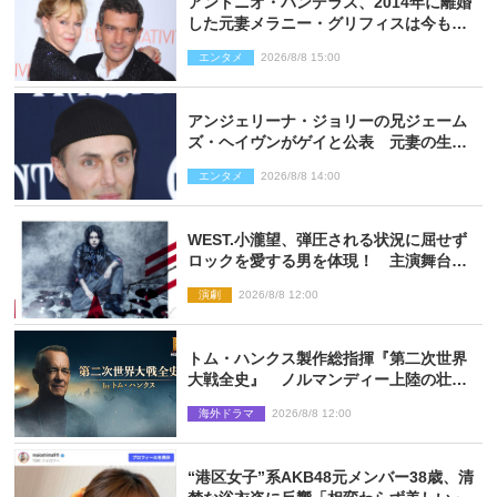
アントニオ・バンデラス、2014年に離婚
した元妻メラニー・グリフィスは今も
「親友の一人」
エンタメ
2026/8/8 15:00
アンジェリーナ・ジョリーの兄ジェーム
ズ・ヘイヴンがゲイと公表 元妻の生配
信で明らかに
エンタメ
2026/8/8 14:00
WEST.小瀧望、弾圧される状況に屈せず
ロックを愛する男を体現！ 主演舞台
『ロックンロール』ビジュアル解禁
演劇
2026/8/8 12:00
トム・ハンクス製作総指揮『第二次世界
大戦全史』 ノルマンディー上陸の壮絶
な戦場を収めた特別映像解禁
海外ドラマ
2026/8/8 12:00
“港区女子”系AKB48元メンバー38歳、清