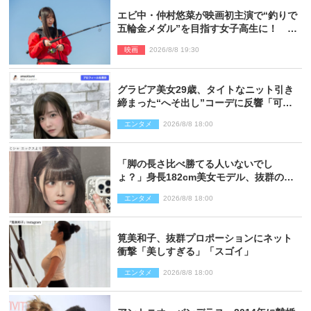
エビ中・仲村悠菜が映画初主演で“釣りで
五輪金メダル”を目指す女子高生に！ 映
画『つりこまち』今秋公開
映画
2026/8/8 19:30
グラビア美女29歳、タイトなニット引き
締まった“へそ出し”コーデに反響「可愛
い過ぎる」
エンタメ
2026/8/8 18:00
「脚の長さ比べ勝てる人いないでし
ょ？」身長182cm美女モデル、抜群のプ
ロポーションにネット衝撃
エンタメ
2026/8/8 18:00
筧美和子、抜群プロポーションにネット
衝撃「美しすぎる」「スゴイ」
エンタメ
2026/8/8 18:00