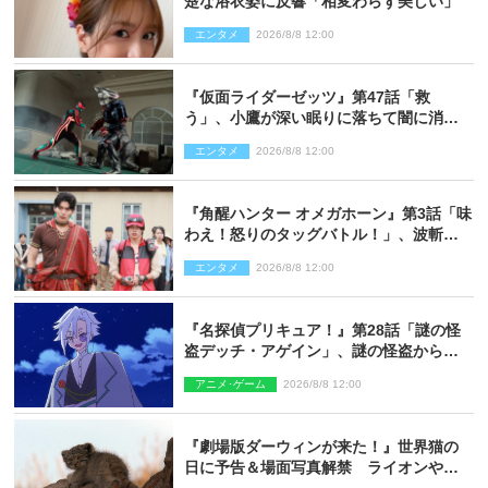
楚な浴衣姿に反響「相変わらず美しい」
エンタメ
2026/8/8 12:00
『仮面ライダーゼッツ』第47話「救
う」、小鷹が深い眠りに落ちて闇に消え
る…？
エンタメ
2026/8/8 12:00
『角醒ハンター オメガホーン』第3話「味
わえ！怒りのタッグバトル！」、波斬の
ギリコがハンターバトルを挑んできた！
エンタメ
2026/8/8 12:00
『名探偵プリキュア！』第28話「謎の怪
盗デッチ・アゲイン」、謎の怪盗から不
思議な予告状が届く
アニメ･ゲーム
2026/8/8 12:00
『劇場版ダーウィンが来た！』世界猫の
日に予告＆場面写真解禁 ライオンやマ
ヌルネコの赤ちゃんが大集合