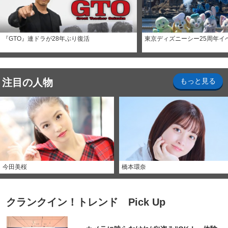
『GTO』連ドラが28年ぶり復活
東京ディズニーシー25周年イ
注目の人物
もっと見る
今田美桜
橋本環奈
クランクイン！トレンド Pick Up