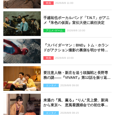
映画
2026/8/8 11:00
手越祐也ボーカルバンド「T.N.T」がアニ
メ『朱色の仮面』宣伝大使に就任決定
アニメ･ゲーム
2026/8/8 10:00
『スパイダーマン：BND』トム・ホラン
ドがアクション撮影の裏側を明かす特別
映像解禁
映画
2026/8/8 10:00
要注意人物・新庄を追う頭脳戦と長野専
務の謎――『VIVANT』第12話を振り返
る！
エンタメ
2026/8/8 09:00
来週の『風、薫る』“りん”見上愛、新潟
から東京へ 恵風看護婦会での初仕事に
向かう
エンタメ
2026/8/8 08:15