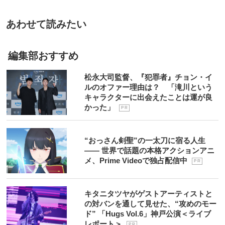
あわせて読みたい
編集部おすすめ
松永大司監督、『犯罪者』チョン・イ
ルのオファー理由は？ 「滝川という
キャラクターに出会えたことは運が良
かった」
P R
“おっさん剣聖”の一太刀に宿る人生
―― 世界で話題の本格アクションアニ
メ、Prime Videoで独占配信中
P R
キタニタツヤがゲストアーティストと
の対バンを通して見せた、“攻めのモー
ド” 「Hugs Vol.6」神戸公演＜ライブ
レポート＞
P R