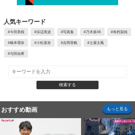
人気キーワード
#
今田美桜
#
浜辺美波
#
写真集
#
乃木坂46
#
有村架純
#
橋本環奈
#
小松菜奈
#
吉岡里帆
#
土屋太鳳
#
与田祐希
検索する
おすすめ動画
もっと見る