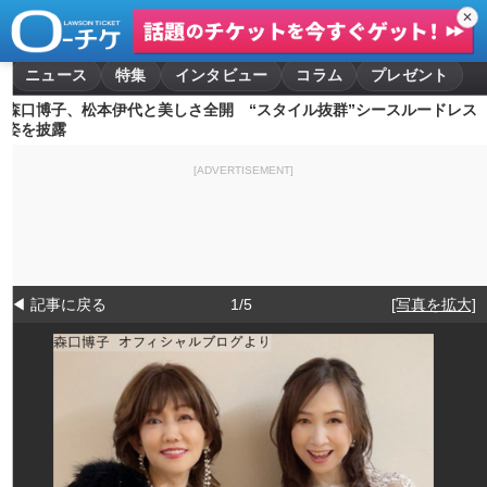
✕
ニュース
特集
インタビュー
コラム
プレゼント
森口博子、松本伊代と美しさ全開 “スタイル抜群”シースルードレス
姿を披露
[ADVERTISEMENT]
◀ 記事に戻る
1/5
[写真を拡大]