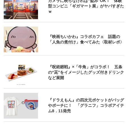
カメラに映らなければ“盗み”OK！ 体験
型コンビニ「ギガマート展」がヤバすぎた
ｗ
『映画ちいかわ』コラボカフェ 話題の
「人魚の煮付け」食べてみた〈取材レポ〉
『呪術廻戦』×「牛角」がコラボ！ 五条
の“茈”をイメージしたグッズ付きドリンク
など展開
『ドラえもん』の四次元ポケットがバッグ
やポーチに！ 「グラニフ」コラボアイテ
ム8．11発売