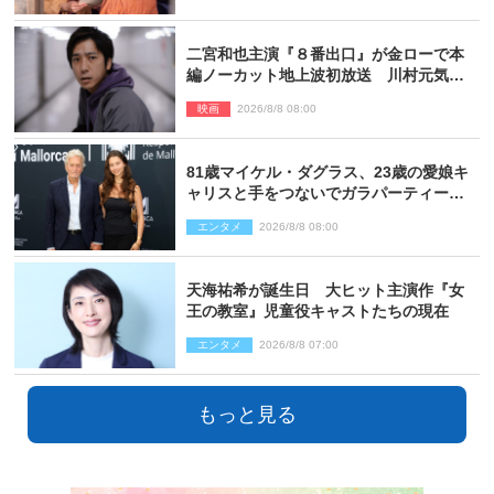
二宮和也主演『８番出口』が金ローで本
編ノーカット地上波初放送 川村元気監
督＆二宮コメント到着
映画
2026/8/8 08:00
81歳マイケル・ダグラス、23歳の愛娘キ
ャリスと手をつないでガラパーティーに
来場
エンタメ
2026/8/8 08:00
天海祐希が誕生日 大ヒット主演作『女
王の教室』児童役キャストたちの現在
エンタメ
2026/8/8 07:00
もっと見る