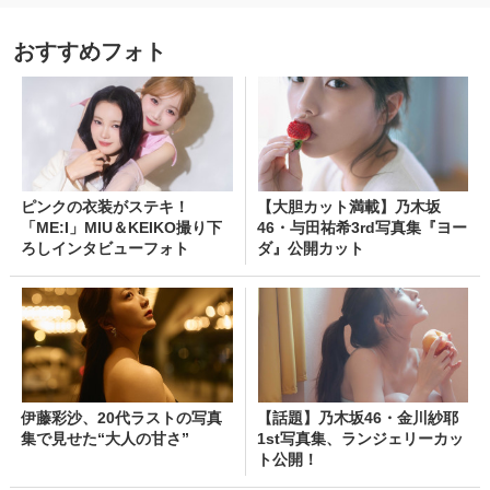
おすすめフォト
ピンクの衣装がステキ！
【大胆カット満載】乃木坂
「ME:I」MIU＆KEIKO撮り下
46・与田祐希3rd写真集『ヨー
ろしインタビューフォト
ダ』公開カット
伊藤彩沙、20代ラストの写真
【話題】乃木坂46・金川紗耶
集で見せた“大人の甘さ”
1st写真集、ランジェリーカッ
ト公開！