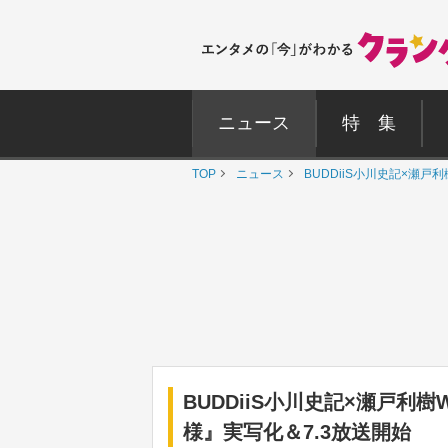
ニュース
特 集
TOP
ニュース
BUDDiiS小川史記×瀬
BUDDiiS小川史記×瀬戸
様』実写化＆7.3放送開始