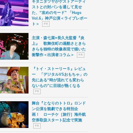
キタニタツヤがゲストアーティ
ストとの対バンを通して見せ
た、“攻めのモード” 「Hugs
Vol.6」神戸公演＜ライブレポー
ト＞
P R
主演・森七菜×長久允監督『炎
上』 歌舞伎町の過酷さときら
きらを独特の映像表現で描いた
衝撃作＜出演者コラム＞
P R
『トイ・ストーリー５』レビュ
ー 「デジタルVSおもちゃ」の
先にある“時が流れても変わら
ないもの”に目頭が熱くなる
P R
舞台『となりのトトロ』ロンド
ン公演を観劇できる特別企
画！ ローチケ［旅行］海外航
空券取扱スタート記念で実施
P R