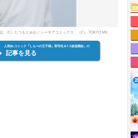
記 （C）たつもとみお／シーモアコミックス （C） TOKYO MX
演！ 人気BLコミック『しもべの王子様』実写化＆7.3放送開始」の
記事を見る