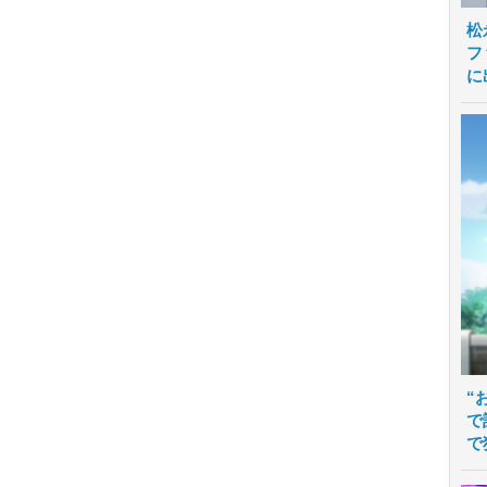
松
フ
に
“
で
で