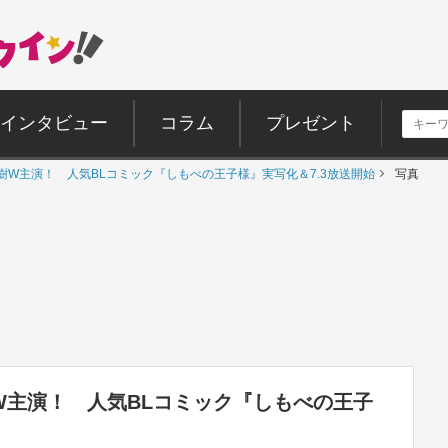
インタビュー
コラム
プレゼント
戸利樹W主演！ 人気BLコミック『しもべの王子様』実写化＆7.3放送開始
写真
利樹W主演！ 人気BLコミック『しもべの王子