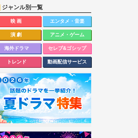
ジャンル別一覧
映画
エンタメ・音楽
演劇
アニメ・ゲーム
海外ドラマ
セレブ&ゴシップ
トレンド
動画配信サービス