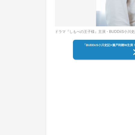
ドラマ『しもべの王子様』主演・BUDDiiS小川史
「BUDDiiS小川史記×瀬戸利樹W主