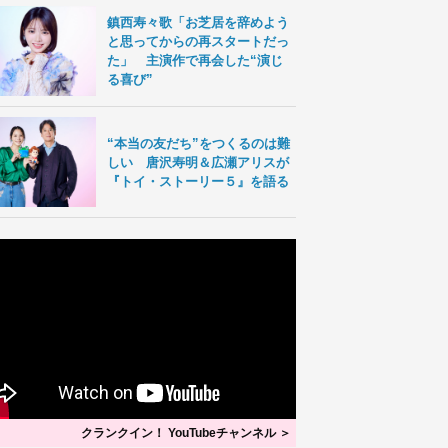
鎮西寿々歌「お芝居を辞めよう
と思ってからの再スタートだっ
た」 主演作で再会した“演じ
る喜び”
“本当の友だち”をつくるのは難
しい 唐沢寿明＆広瀬アリスが
『トイ・ストーリー５』を語る
クランクイン！ YouTubeチャンネル ＞