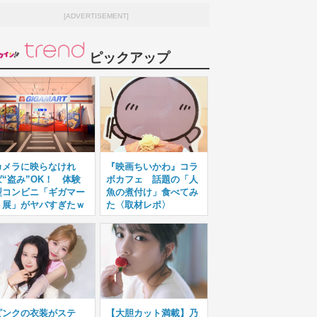
[ADVERTISEMENT]
ピックアップ
カメラに映らなけれ
『映画ちいかわ』コラ
ば“盗み”OK！ 体験
ボカフェ 話題の「人
型コンビニ「ギガマー
魚の煮付け」食べてみ
ト展」がヤバすぎたｗ
た〈取材レポ〉
ピンクの衣装がステ
【大胆カット満載】乃