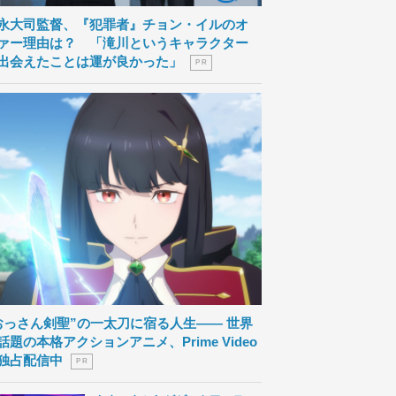
永大司監督、『犯罪者』チョン・イルのオ
ァー理由は？ 「滝川というキャラクター
出会えたことは運が良かった」
P R
おっさん剣聖”の一太刀に宿る人生―― 世界
話題の本格アクションアニメ、Prime Video
独占配信中
P R