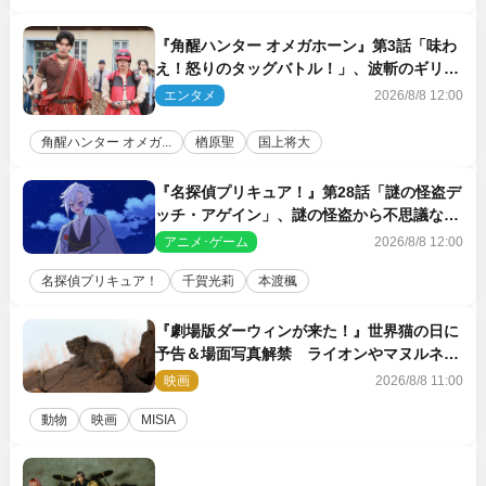
『角醒ハンター オメガホーン』第3話「味わ
え！怒りのタッグバトル！」、波斬のギリコ
がハンターバトルを挑んできた！
エンタメ
2026/8/8 12:00
角醒ハンター オメガ...
楢原聖
国上将大
『名探偵プリキュア！』第28話「謎の怪盗デ
ッチ・アゲイン」、謎の怪盗から不思議な予
告状が届く
アニメ･ゲーム
2026/8/8 12:00
名探偵プリキュア！
千賀光莉
本渡楓
『劇場版ダーウィンが来た！』世界猫の日に
予告＆場面写真解禁 ライオンやマヌルネコ
の赤ちゃんが大集合
映画
2026/8/8 11:00
動物
映画
MISIA