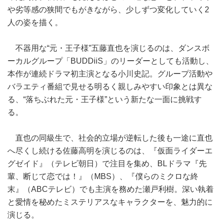
や劣等感の狭間でもがきながら、少しずつ変化していく2
人の姿を描く。
不器用な“元・王子様”五藤直也を演じるのは、ダンスボ
ーカルグループ「BUDDiiS」のリーダーとしても活動し、
本作が連続ドラマ初主演となる小川史記。グループ活動や
バラエティ番組で見せる明るく親しみやすい印象とは異な
る、“落ちぶれた元・王子様”という新たな一面に挑戦す
る。
直也の同級生で、社会的立場が逆転した後も一途に直也
へ尽くし続ける佐藤高明を演じるのは、『仮面ライダーエ
グゼイド』（テレビ朝日）で注目を集め、BLドラマ『先
輩、断じて恋では！』（MBS）、『僕らのミクロな終
末』（ABCテレビ）でも主演を務めた瀬戸利樹。深い執着
と愛情を秘めたミステリアスなキャラクターを、魅力的に
演じる。