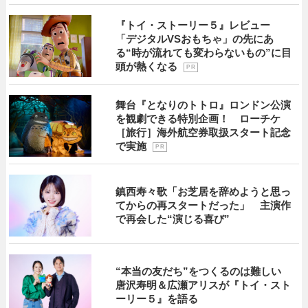
『トイ・ストーリー５』レビュー
「デジタルVSおもちゃ」の先にあ
る“時が流れても変わらないもの”に目
頭が熱くなる
P R
舞台『となりのトトロ』ロンドン公演
を観劇できる特別企画！ ローチケ
［旅行］海外航空券取扱スタート記念
で実施
P R
鎮西寿々歌「お芝居を辞めようと思っ
てからの再スタートだった」 主演作
で再会した“演じる喜び”
“本当の友だち”をつくるのは難しい
唐沢寿明＆広瀬アリスが『トイ・スト
ーリー５』を語る