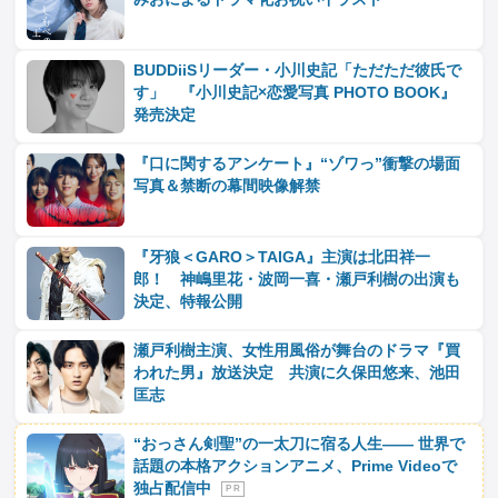
BUDDiiSリーダー・小川史記「ただただ彼氏で
す」 『小川史記×恋愛写真 PHOTO BOOK』
発売決定
『口に関するアンケート』“ゾワっ”衝撃の場面
写真＆禁断の幕間映像解禁
『牙狼＜GARO＞TAIGA』主演は北田祥一
郎！ 神嶋里花・波岡一喜・瀬戸利樹の出演も
決定、特報公開
瀬戸利樹主演、女性用風俗が舞台のドラマ『買
われた男』放送決定 共演に久保田悠来、池田
匡志
“おっさん剣聖”の一太刀に宿る人生―― 世界で
話題の本格アクションアニメ、Prime Videoで
独占配信中
P R