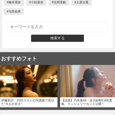
#
橋本環奈
#
小松菜奈
#
吉岡里帆
#
土屋太鳳
#
与田祐希
検索する
おすすめフォト
伊藤彩沙、20代ラストの写真集で見せ
【話題】乃木坂46・金川紗耶1st写真
た“大人の甘さ”
集、ランジェリーカット公開！