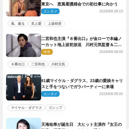
東京へ 恵風看護婦会での初仕事に向かう
エンタメ
2026/8/8 08:15
風、薫る
見上愛
上坂樹里
二宮和也主演『８番出口』が金ローで本編ノ
ーカット地上波初放送 川村元気監督＆二宮
コメント到着
映画
2026/8/8 08:00
８番出口
二宮和也
川村元気
81歳マイケル・ダグラス、23歳の愛娘キャリ
スと手をつないでガラパーティーに来場
エンタメ
2026/8/8 08:00
マイケル・ダグラス
ゴシップ
天海祐希が誕生日 大ヒット主演作『女王の