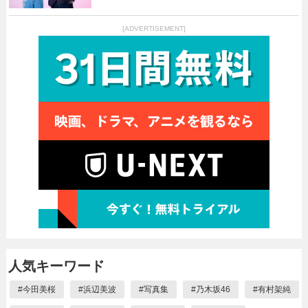
[ADVERTISEMENT]
人気キーワード
#
今田美桜
#
浜辺美波
#
写真集
#
乃木坂46
#
有村架純