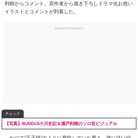
利樹からコメント、原作者から描き下ろしドラマ化お祝い
イラストとコメントが到着した。
[ADVERTISEMENT]
チェック
【写真】BUDDiiS小川史記＆瀬戸利樹のソロ役ビジュアル
かつて“王子様”のように君臨していた男と、彼に従い続