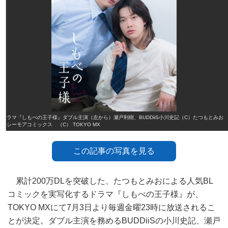
ドラマ『しもべの王子様』ダブル主演（左から）瀬戸利樹、BUDDiiS小川史記（C）たつもとみお
／シーモアコミックス （C） TOKYO MX
この記事の写真を見る
累計200万DLを突破した、たつもとみおによる人気BL
コミックを実写化するドラマ『しもべの王子様』が、
TOKYO MXにて7月3日より毎週金曜23時に放送されるこ
とが決定。ダブル主演を務めるBUDDiiSの小川史記、瀬戸