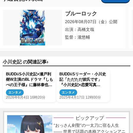
ブルーロック
2026年08月07日（金）公開
出演：高橋文哉
監督：瀧悠輔
›
小川史記 の関連記事
BUDDiiS小川史記×瀬戸利
BUDDiiSリーダー・小川史
樹W主演のBLドラマ『しも
記「ただただ彼氏です」
べの王子様』に藤林泰也、
『小川史記×恋愛写真
清水海李が出演決定！
PHOTO BOOK』発売決定
エンタメ
エンタメ
2026年6月4日 16時20分
2025年4月17日 12時00分
ピックアップ
“おっさん剣聖”の一太刀に宿る人生
―― 世界で話題の本格アクションアニ