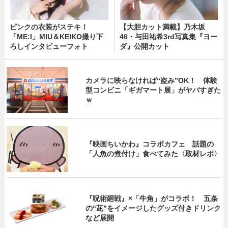
ピンクの衣装がステキ！
【大胆カット満載】乃木坂
「ME:I」MIU＆KEIKO撮り下
46・与田祐希3rd写真集『ヨー
ろしインタビューフォト
ダ』公開カット
カメラに映らなければ“盗み”OK！ 体験
型コンビニ「ギガマート展」がヤバすぎた
ｗ
『映画ちいかわ』コラボカフェ 話題の
「人魚の煮付け」食べてみた〈取材レポ〉
『呪術廻戦』×「牛角」がコラボ！ 五条
の“茈”をイメージしたグッズ付きドリンク
など展開