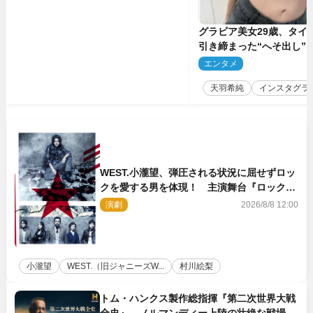
グラビア美女29歳、タイ
引き締まった“へそ出し”
「可愛い過ぎる」
エンタメ
2
天羽希純
インスタグラ
WEST.小瀧望、弾圧される状況に屈せずロッ
クを愛する男を体現！ 主演舞台『ロックン
ロール』ビジュアル解禁
演劇
2026/8/8 12:00
小瀧望
WEST.（旧ジャニーズW...
村川絵梨
トム・ハンクス製作総指揮『第二次世界大戦