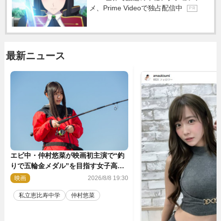
メ、Prime Videoで独占配信中
P R
最新ニュース
エビ中・仲村悠菜が映画初主演で“釣
りで五輪金メダル”を目指す女子高生
に！ 映画『つりこまち』今秋公開
映画
2026/8/8 19:30
私立恵比寿中学
仲村悠菜