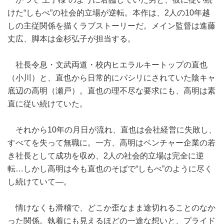
けた“しもべ”の社会的立場が逆転。本作は、2人の10年越
しの主従関係を描くラブストーリーだ。メイン監督は進藤
丈広、脚本は金杉弘子が担当する。
社長令息・文武両道・校内ヒエラルキートップの直也
（小川）と、直也から日常的にパシリにされていた陰キャ
底辺の高明（瀬戸）。直也の理不尽な要求にも、高明は素
直に従い続けていた。
それから10年の月日が流れ、直也は会社経営に失敗し、
すべてを失って無職に。一方、高明はベンチャー企業の若
き社長として成功を収め、2人の社会的立場は完全に逆
転…しかし高明は今も直也のそばで“しもべ”のように尽く
し続けていて―。
情けなくも滑稽で、どこか歪なまま途切れることのなか
った関係。執着にも見えるほどの一途な想いと、プライド