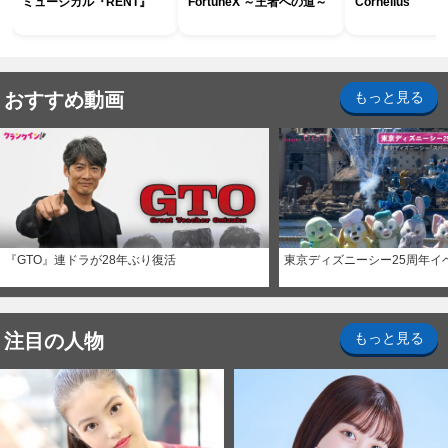
ミュージカル『RENT』
FortuneX ～王者への道～
Cornelius
おすすめ動画
もっと見る
『GTO』連ドラが28年ぶり復活
東京ディズニーシー25周年イ
注目の人物
もっと見る