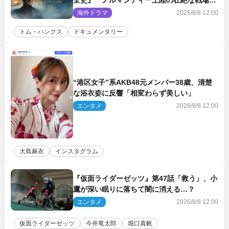
全史』 ノルマンディー上陸の壮絶な戦場を
収めた特別映像解禁
海外ドラマ
2026/8/8 12:00
トム・ハンクス
ドキュメンタリー
“港区女子”系AKB48元メンバー38歳、清楚
な浴衣姿に反響「相変わらず美しい」
エンタメ
2026/8/8 12:00
大島麻衣
インスタグラム
『仮面ライダーゼッツ』第47話「救う」、小
鷹が深い眠りに落ちて闇に消える…？
エンタメ
2026/8/8 12:00
仮面ライダーゼッツ
今井竜太郎
堀口真帆