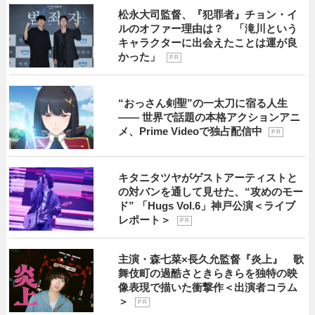
松永大司監督、『犯罪者』チョン・イ
ルのオファー理由は？ 「滝川という
キャラクターに出会えたことは運が良
かった」
P R
“おっさん剣聖”の一太刀に宿る人生
―― 世界で話題の本格アクションアニ
メ、Prime Videoで独占配信中
P R
キタニタツヤがゲストアーティストと
の対バンを通して見せた、“攻めのモー
ド” 「Hugs Vol.6」神戸公演＜ライブ
レポート＞
P R
主演・森七菜×長久允監督『炎上』 歌
舞伎町の過酷さときらきらを独特の映
像表現で描いた衝撃作＜出演者コラム
＞
P R