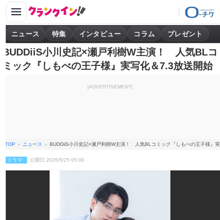
ニュース
特集
インタビュー
コラム
プレゼント
BUDDiiS小川史記×瀬戸利樹W主演！ 人気BLコ
ミック『しもべの王子様』実写化＆7.3放送開始
[ADVERTISEMENT]
TOP
ニュース
BUDDiiS小川史記×瀬戸利樹W主演！ 人気BLコミック『しもべの王子様』実
ドラマ
公開日 2026/5/25 05:00