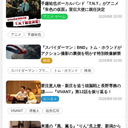
手越祐也ボーカルバンド「T.N.T」がアニメ
『朱色の仮面』宣伝大使に就任決定
アニメ･ゲーム
2026/8/8 10:00
アニメ
手越祐也
『スパイダーマン：BND』トム・ホランドが
アクション撮影の裏側を明かす特別映像解禁
映画
2026/8/8 10:00
スパイダーマン：ブラ...
トム・ホランド
映画
要注意人物・新庄を追う頭脳戦と長野専務の
謎――『VIVANT』第12話を振り返る！
エンタメ
2026/8/8 09:00
VIVANT
堺雅人
役所広司
来週の『風、薫る』“りん”見上愛、新潟から