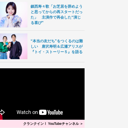
鎮西寿々歌「お芝居を辞めよう
と思ってからの再スタートだっ
た」 主演作で再会した“演じ
る喜び”
“本当の友だち”をつくるのは難
しい 唐沢寿明＆広瀬アリスが
『トイ・ストーリー５』を語る
クランクイン！ YouTubeチャンネル ＞