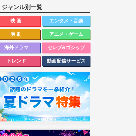
ジャンル別一覧
映画
エンタメ・音楽
演劇
アニメ・ゲーム
海外ドラマ
セレブ&ゴシップ
トレンド
動画配信サービス