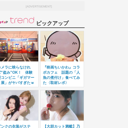
[ADVERTISEMENT]
ピックアップ
カメラに映らなけれ
『映画ちいかわ』コラ
ば“盗み”OK！ 体験
ボカフェ 話題の「人
型コンビニ「ギガマー
魚の煮付け」食べてみ
ト展」がヤバすぎたｗ
た〈取材レポ〉
ピンクの衣装がステ
【大胆カット満載】乃