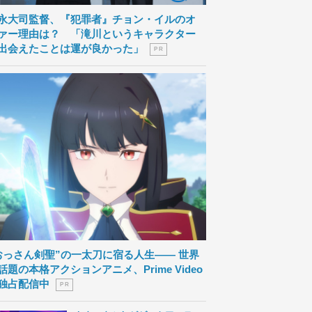
永大司監督、『犯罪者』チョン・イルのオ
ァー理由は？ 「滝川というキャラクター
出会えたことは運が良かった」
P R
おっさん剣聖”の一太刀に宿る人生―― 世界
話題の本格アクションアニメ、Prime Video
独占配信中
P R