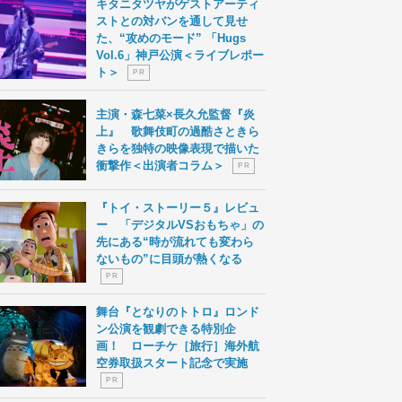
キタニタツヤがゲストアーティ
ストとの対バンを通して見せ
た、“攻めのモード” 「Hugs
Vol.6」神戸公演＜ライブレポー
ト＞
P R
主演・森七菜×長久允監督『炎
上』 歌舞伎町の過酷さときら
きらを独特の映像表現で描いた
衝撃作＜出演者コラム＞
P R
『トイ・ストーリー５』レビュ
ー 「デジタルVSおもちゃ」の
先にある“時が流れても変わら
ないもの”に目頭が熱くなる
P R
舞台『となりのトトロ』ロンド
ン公演を観劇できる特別企
画！ ローチケ［旅行］海外航
空券取扱スタート記念で実施
P R