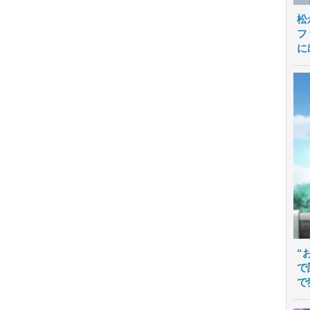
松
フ
に
“
で
で