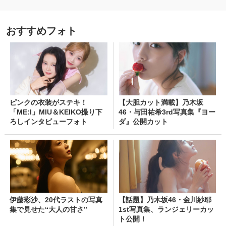
おすすめフォト
ピンクの衣装がステキ！
【大胆カット満載】乃木坂
「ME:I」MIU＆KEIKO撮り下
46・与田祐希3rd写真集『ヨー
ろしインタビューフォト
ダ』公開カット
伊藤彩沙、20代ラストの写真
【話題】乃木坂46・金川紗耶
集で見せた“大人の甘さ”
1st写真集、ランジェリーカッ
ト公開！