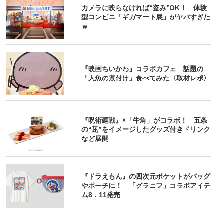
カメラに映らなければ“盗み”OK！ 体験
型コンビニ「ギガマート展」がヤバすぎた
ｗ
『映画ちいかわ』コラボカフェ 話題の
「人魚の煮付け」食べてみた〈取材レポ〉
『呪術廻戦』×「牛角」がコラボ！ 五条
の“茈”をイメージしたグッズ付きドリンク
など展開
『ドラえもん』の四次元ポケットがバッグ
やポーチに！ 「グラニフ」コラボアイテ
ム8．11発売