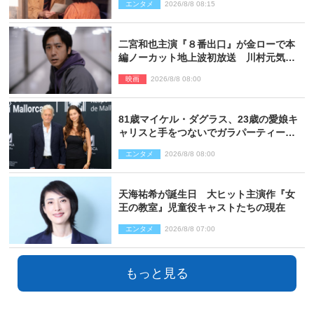
エンタメ
2026/8/8 08:15
二宮和也主演『８番出口』が金ローで本
編ノーカット地上波初放送 川村元気監
督＆二宮コメント到着
映画
2026/8/8 08:00
81歳マイケル・ダグラス、23歳の愛娘キ
ャリスと手をつないでガラパーティーに
来場
エンタメ
2026/8/8 08:00
天海祐希が誕生日 大ヒット主演作『女
王の教室』児童役キャストたちの現在
エンタメ
2026/8/8 07:00
もっと見る