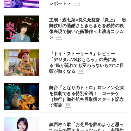
レポート＞
P R
主演・森七菜×長久允監督『炎上』 歌
舞伎町の過酷さときらきらを独特の映
像表現で描いた衝撃作＜出演者コラム
＞
P R
『トイ・ストーリー５』レビュー
「デジタルVSおもちゃ」の先にあ
る“時が流れても変わらないもの”に目
頭が熱くなる
P R
舞台『となりのトトロ』ロンドン公演
を観劇できる特別企画！ ローチケ
［旅行］海外航空券取扱スタート記念
で実施
P R
鎮西寿々歌「お芝居を辞めようと思っ
てからの再スタートだった」 主演作