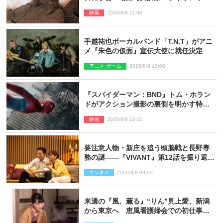
ヌルネコの赤ちゃんが大集合
映画
2026/8/8 11:00
手越祐也ボーカルバンド「T.N.T」がアニ
メ『朱色の仮面』宣伝大使に就任決定
アニメ･ゲーム
2026/8/8 10:00
『スパイダーマン：BND』トム・ホラン
ドがアクション撮影の裏側を明かす特別
映像解禁
映画
2026/8/8 10:00
要注意人物・新庄を追う頭脳戦と長野専
務の謎――『VIVANT』第12話を振り返
る！
エンタメ
2026/8/8 09:00
来週の『風、薫る』“りん”見上愛、新潟
から東京へ 恵風看護婦会での初仕事に
向かう