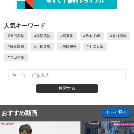
人気キーワード
#
今田美桜
#
浜辺美波
#
写真集
#
乃木坂46
#
有村架純
#
橋本環奈
#
小松菜奈
#
吉岡里帆
#
土屋太鳳
#
与田祐希
検索する
おすすめ動画
もっと見る