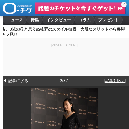
✕
ニュース
特集
インタビュー
コラム
プレゼント
杏、3児の母と思えぬ抜群のスタイル披露 大胆なスリットから美脚
チラ見せ
[ADVERTISEMENT]
◀ 記事に戻る
2/37
[写真を拡大]