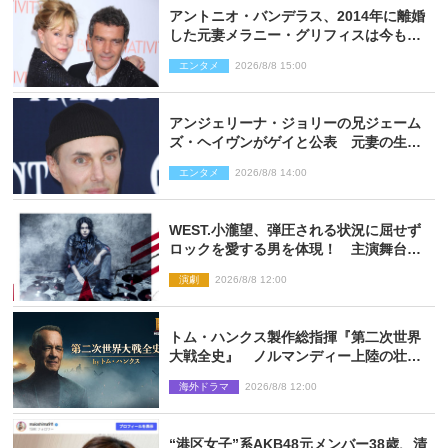
アントニオ・バンデラス、2014年に離婚
した元妻メラニー・グリフィスは今も
「親友の一人」
エンタメ
2026/8/8 15:00
アンジェリーナ・ジョリーの兄ジェーム
ズ・ヘイヴンがゲイと公表 元妻の生配
信で明らかに
エンタメ
2026/8/8 14:00
WEST.小瀧望、弾圧される状況に屈せず
ロックを愛する男を体現！ 主演舞台
『ロックンロール』ビジュアル解禁
演劇
2026/8/8 12:00
トム・ハンクス製作総指揮『第二次世界
大戦全史』 ノルマンディー上陸の壮絶
な戦場を収めた特別映像解禁
海外ドラマ
2026/8/8 12:00
“港区女子”系AKB48元メンバー38歳、清