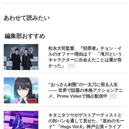
あわせて読みたい
編集部おすすめ
松永大司監督、『犯罪者』チョン・イ
ルのオファー理由は？ 「滝川という
キャラクターに出会えたことは運が良
かった」
P R
“おっさん剣聖”の一太刀に宿る人生
―― 世界で話題の本格アクションアニ
メ、Prime Videoで独占配信中
P R
キタニタツヤがゲストアーティストと
の対バンを通して見せた、“攻めのモー
ド” 「Hugs Vol.6」神戸公演＜ライブ