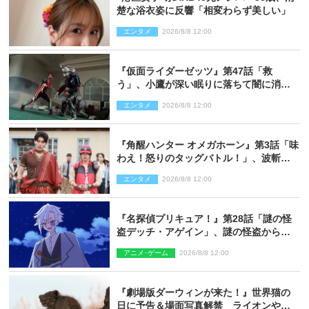
楚な浴衣姿に反響「相変わらず美しい」
エンタメ
2026/8/8 12:00
『仮面ライダーゼッツ』第47話「救
う」、小鷹が深い眠りに落ちて闇に消え
る…？
エンタメ
2026/8/8 12:00
『角醒ハンター オメガホーン』第3話「味
わえ！怒りのタッグバトル！」、波斬の
ギリコがハンターバトルを挑んできた！
エンタメ
2026/8/8 12:00
『名探偵プリキュア！』第28話「謎の怪
盗デッチ・アゲイン」、謎の怪盗から不
思議な予告状が届く
アニメ･ゲーム
2026/8/8 12:00
『劇場版ダーウィンが来た！』世界猫の
日に予告＆場面写真解禁 ライオンやマ