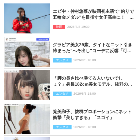
エビ中・仲村悠菜が映画初主演で“釣りで
五輪金メダル”を目指す女子高生に！ 映
画『つりこまち』今秋公開
映画
2026/8/8 19:30
グラビア美女29歳、タイトなニット引き
締まった“へそ出し”コーデに反響「可愛
い過ぎる」
エンタメ
2026/8/8 18:00
「脚の長さ比べ勝てる人いないでし
ょ？」身長182cm美女モデル、抜群のプ
ロポーションにネット衝撃
エンタメ
2026/8/8 18:00
筧美和子、抜群プロポーションにネット
衝撃「美しすぎる」「スゴイ」
エンタメ
2026/8/8 18:00