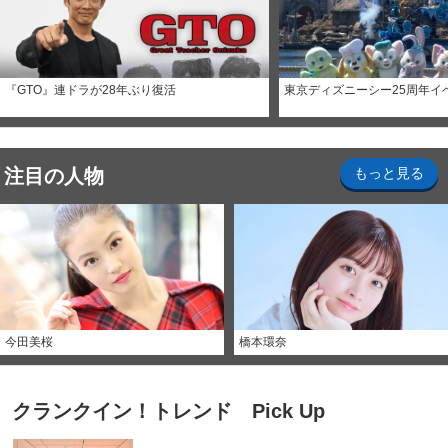
『GTO』連ドラが28年ぶり復活
東京ディズニーシー25周年イ
注目の人物
もっと見る
今田美桜
橋本環奈
クランクイン！トレンド Pick Up