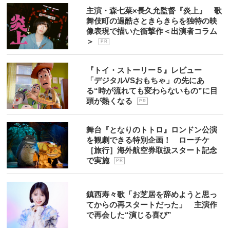
主演・森七菜×長久允監督『炎上』 歌
舞伎町の過酷さときらきらを独特の映
像表現で描いた衝撃作＜出演者コラム
＞
P R
『トイ・ストーリー５』レビュー
「デジタルVSおもちゃ」の先にあ
る“時が流れても変わらないもの”に目
頭が熱くなる
P R
舞台『となりのトトロ』ロンドン公演
を観劇できる特別企画！ ローチケ
［旅行］海外航空券取扱スタート記念
で実施
P R
鎮西寿々歌「お芝居を辞めようと思っ
てからの再スタートだった」 主演作
で再会した“演じる喜び”