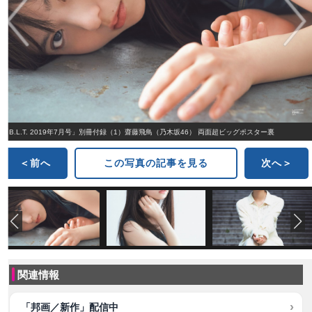
「B.L.T. 2019年7月号」別冊付録（1）齋藤飛鳥（乃木坂46） 両面超ビッグポスター裏
＜前へ
この写真の記事を見る
次へ＞
関連情報
「邦画／新作」配信中