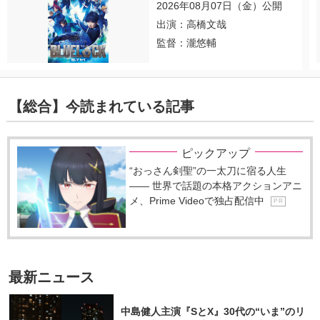
2026年08月07日（金）公開
出演：高橋文哉
監督：瀧悠輔
【総合】今読まれている記事
ピックアップ
“おっさん剣聖”の一太刀に宿る人生
―― 世界で話題の本格アクションアニ
メ、Prime Videoで独占配信中
P R
最新ニュース
中島健人主演『SとX』30代の“いま”のリ