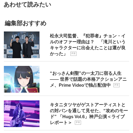
あわせて読みたい
編集部おすすめ
松永大司監督、『犯罪者』チョン・イ
ルのオファー理由は？ 「滝川という
キャラクターに出会えたことは運が良
かった」
P R
“おっさん剣聖”の一太刀に宿る人生
―― 世界で話題の本格アクションアニ
メ、Prime Videoで独占配信中
P R
キタニタツヤがゲストアーティストと
の対バンを通して見せた、“攻めのモー
ド” 「Hugs Vol.6」神戸公演＜ライブ
レポート＞
P R