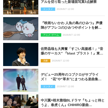
アルを切り取った新場面写真5点解禁
エンタメ
2026/8/7 12:00
『映画ちいかわ 人魚の島のひみつ』声優
陣がアフレコのひみつやポイントを解
説！ 新カットも到着
アニメ･ゲーム
2026/8/7 12:00
佐野晶哉も大興奮「すごい高揚感！」“音
爆のサーカス” 『blast ブラスト！』東京
公演が開幕！
演劇
2026/8/7 12:00
デビュー25周年のコブクロがサプライ
ズ！ “花”や“草木”にまつわる楽曲集め
た新コンセプトアルバムを“花の日”に配
エンタメ
2026/8/7 12:00
信リリース
中川翼×桜木雅哉BLドラマ『ちょっと待と
うよ、春虎くん』CHIHIRO新曲