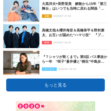
大高洋夫×長野里美 解散から15年「第三
舞台」はいつでも当時に戻れる関係「や
っぱり他の方たちとは違います」
演劇
2026/8/7 07:00
高橋文哉＆櫻井海音＆高橋恭平＆野村康
太、お互いが認めた“ハマり役” 『ブル
ーロック』で築いた最高のチームワーク
映画
2026/8/7 06:30
『Ｔシャツが乾くまで』第5話 バス事故か
ら一年 “咲子”蒼井優と“樹生”中島歩は
心を許しあえる関係に
エンタメ
2026/8/7 06:30
もっと見る