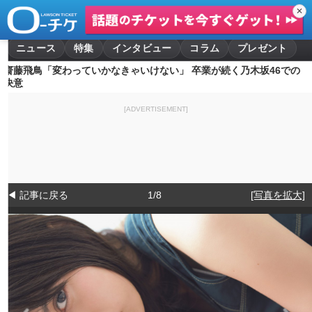
✕
ニュース
特集
インタビュー
コラム
プレゼント
齋藤飛鳥「変わっていかなきゃいけない」 卒業が続く乃木坂46での
決意
[ADVERTISEMENT]
◀ 記事に戻る
1/8
[写真を拡大]