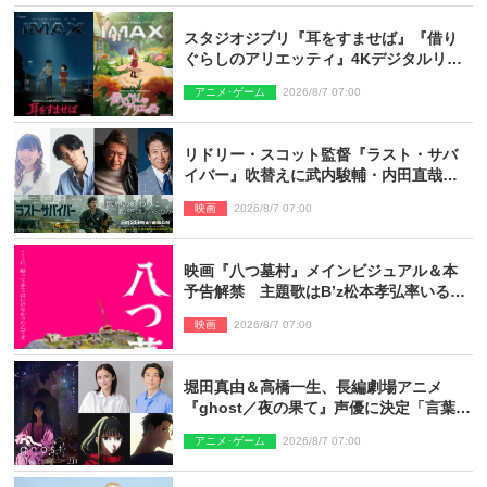
スタジオジブリ『耳をすませば』『借り
ぐらしのアリエッティ』4Kデジタルリマ
スターでIMAX上映決定！
アニメ･ゲーム
2026/8/7 07:00
リドリー・スコット監督『ラスト・サバ
イバー』吹替えに武内駿輔・内田直哉・
種崎敦美・井上和彦ら豪華声優陣が集
映画
2026/8/7 07:00
結！
映画『八つ墓村』メインビジュアル＆本
予告解禁 主題歌はB’z松本孝弘率いる
TMG「DOOM」に決定
映画
2026/8/7 07:00
堀田真由＆高橋一生、長編劇場アニメ
『ghost／夜の果て』声優に決定「言葉に
はできない沢山の感情を思い出しまし
アニメ･ゲーム
2026/8/7 07:00
た」