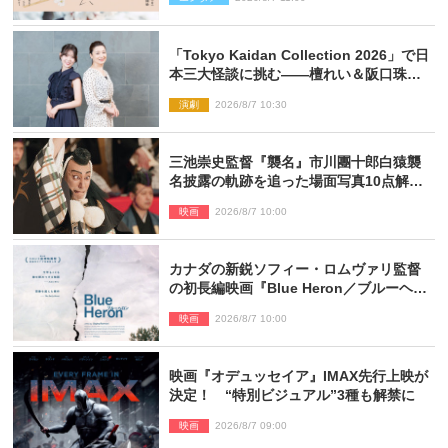
「Tokyo Kaidan Collection 2026」で日
本三大怪談に挑む――檀れい＆阪口珠美
が語る「牡丹灯籠」の新たな魅力
演劇
2026/8/7 10:30
三池崇史監督『襲名』市川團十郎白猿襲
名披露の軌跡を追った場面写真10点解
禁！
映画
2026/8/7 10:00
カナダの新鋭ソフィー・ロムヴァリ監督
の初長編映画『Blue Heron／ブルーヘロ
ン』10.23公開
映画
2026/8/7 10:00
映画『オデュッセイア』IMAX先行上映が
決定！ “特別ビジュアル”3種も解禁に
映画
2026/8/7 09:00