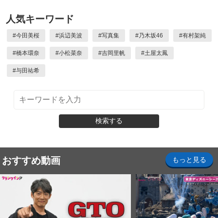
人気キーワード
#
今田美桜
#
浜辺美波
#
写真集
#
乃木坂46
#
有村架純
#
橋本環奈
#
小松菜奈
#
吉岡里帆
#
土屋太鳳
#
与田祐希
検索する
おすすめ動画
もっと見る