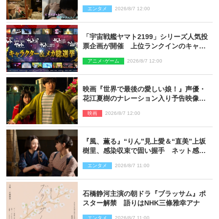
「Honeyy」がED主題歌に決定！
エンタメ
2026/8/7 12:00
「宇宙戦艦ヤマト2199」シリーズ人気投
票企画が開催 上位ランクインのキャラ
クター＆メカは新規描き下ろしイラスト
アニメ･ゲーム
2026/8/7 12:00
を制作
映画『世界で最後の愛しい娘！』声優・
花江夏樹のナレーション入り予告映像解
禁「あふれ出る温かさに涙が止まらな
映画
2026/8/7 12:00
い！」
『風、薫る』“りん”見上愛＆“直美”上坂
樹里、感染収束で固い握手 ネット感動
「このバディは最強」「アツい」
エンタメ
2026/8/7 11:00
石橋静河主演の朝ドラ『ブラッサム』ポ
スター解禁 語りはNHK三條雅幸アナ
エンタメ
2026/8/7 11:00