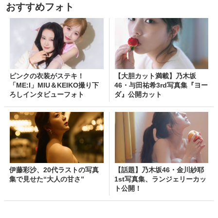
おすすめフォト
ピンクの衣装がステキ！
【大胆カット満載】乃木坂
「ME:I」MIU＆KEIKO撮り下
46・与田祐希3rd写真集『ヨー
ろしインタビューフォト
ダ』公開カット
伊藤彩沙、20代ラストの写真
【話題】乃木坂46・金川紗耶
集で見せた“大人の甘さ”
1st写真集、ランジェリーカッ
ト公開！