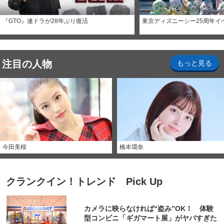
『GTO』連ドラが28年ぶり復活
東京ディズニーシー25周年イ
注目の人物
もっと見る
今田美桜
橋本環奈
クランクイン！トレンド Pick Up
カメラに映らなければ“盗み”OK！ 体験
型コンビニ「ギガマート展」がヤバすぎた