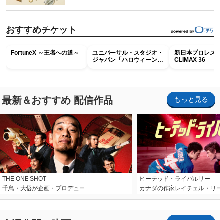
おすすめチケット
FortuneX ～王者への道～
ユニバーサル・スタジオ・
新日本プロレス G
ジャパン「ハロウィーン・
CLIMAX 36
ホラー・ナイト ～オール
ナイト～パス」
最新＆おすすめ 配信作品
もっと見る
THE ONE SHOT
ヒーテッド・ライバルリー
千鳥・大悟が企画・プロデュー…
カナダの作家レイチェル・リ