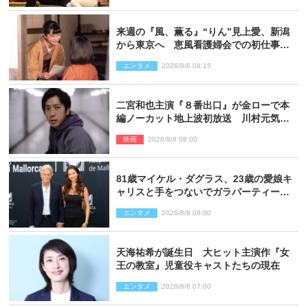
来週の『風、薫る』“りん”見上愛、新潟
から東京へ 恵風看護婦会での初仕事に
向かう
エンタメ
2026/8/8 08:15
二宮和也主演『８番出口』が金ローで本
編ノーカット地上波初放送 川村元気監
督＆二宮コメント到着
映画
2026/8/8 08:00
81歳マイケル・ダグラス、23歳の愛娘キ
ャリスと手をつないでガラパーティーに
来場
エンタメ
2026/8/8 08:00
天海祐希が誕生日 大ヒット主演作『女
王の教室』児童役キャストたちの現在
エンタメ
2026/8/8 07:00