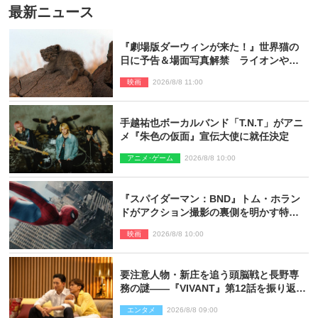
最新ニュース
『劇場版ダーウィンが来た！』世界猫の
日に予告＆場面写真解禁 ライオンやマ
ヌルネコの赤ちゃんが大集合
映画
2026/8/8 11:00
手越祐也ボーカルバンド「T.N.T」がアニ
メ『朱色の仮面』宣伝大使に就任決定
アニメ･ゲーム
2026/8/8 10:00
『スパイダーマン：BND』トム・ホラン
ドがアクション撮影の裏側を明かす特別
映像解禁
映画
2026/8/8 10:00
要注意人物・新庄を追う頭脳戦と長野専
務の謎――『VIVANT』第12話を振り返
る！
エンタメ
2026/8/8 09:00