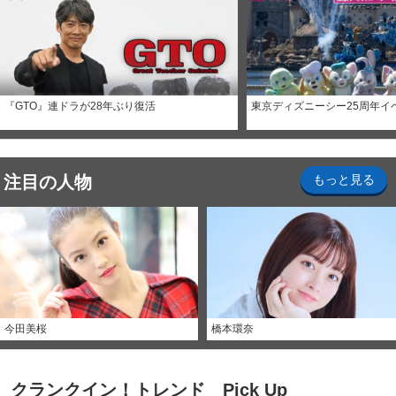
『GTO』連ドラが28年ぶり復活
東京ディズニーシー25周年イ
注目の人物
もっと見る
今田美桜
橋本環奈
クランクイン！トレンド Pick Up