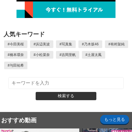
人気キーワード
#
今田美桜
#
浜辺美波
#
写真集
#
乃木坂46
#
有村架純
#
橋本環奈
#
小松菜奈
#
吉岡里帆
#
土屋太鳳
#
与田祐希
検索する
おすすめ動画
もっと見る