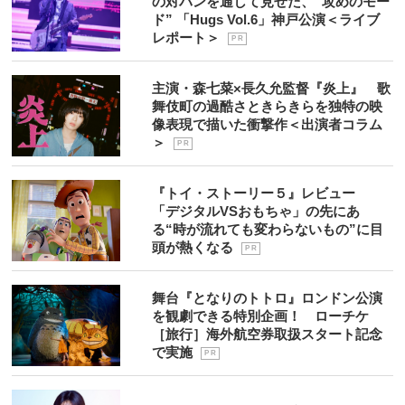
の対バンを通して見せた、“攻めのモー
ド” 「Hugs Vol.6」神戸公演＜ライブ
レポート＞
P R
主演・森七菜×長久允監督『炎上』 歌
舞伎町の過酷さときらきらを独特の映
像表現で描いた衝撃作＜出演者コラム
＞
P R
『トイ・ストーリー５』レビュー
「デジタルVSおもちゃ」の先にあ
る“時が流れても変わらないもの”に目
頭が熱くなる
P R
舞台『となりのトトロ』ロンドン公演
を観劇できる特別企画！ ローチケ
［旅行］海外航空券取扱スタート記念
で実施
P R