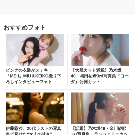
おすすめフォト
ピンクの衣装がステキ！
【大胆カット満載】乃木坂
「ME:I」MIU＆KEIKO撮り下
46・与田祐希3rd写真集『ヨー
ろしインタビューフォト
ダ』公開カット
伊藤彩沙、20代ラストの写真
【話題】乃木坂46・金川紗耶
集で見せた“大人の甘さ”
1st写真集、ランジェリーカッ