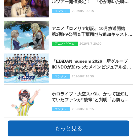
ルツアー開催決定！ 「心が動いた瞬間
を、音に乗せてお届けできれば」
エンタメ
2026/8/7 20:15
アニメ『ロメリア戦記』10月放送開始
第1弾PV公開＆千葉翔也ら追加キャスト4
人を発表
アニメ･ゲーム
2026/8/7 20:00
「EBiDAN museum 2026」新グループ
iiONDOが加わったメインビジュアル公
開！ 開催記念グッズラインナップも
エンタメ
2026/8/7 18:50
ホロライブ・大空スバル、かつて認知し
ていたファンが“後輩”と判明「お前もし
かしてあのときの？」
エンタメ
2026/8/7 18:15
もっと見る