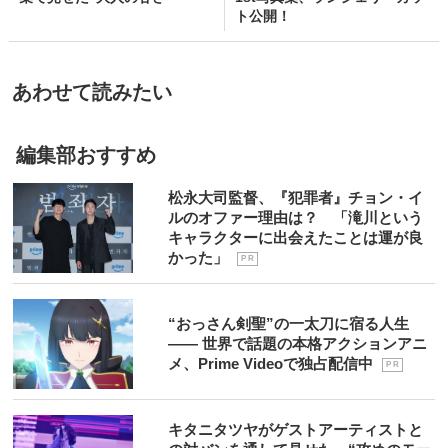
ト公開！
あわせて読みたい
編集部おすすめ
松永大司監督、『犯罪者』チョン・イ
ルのオファー理由は？ 「滝川という
キャラクターに出会えたことは運が良
かった」
P R
“おっさん剣聖”の一太刀に宿る人生
―― 世界で話題の本格アクションアニ
メ、Prime Videoで独占配信中
P R
キタニタツヤがゲストアーティストと