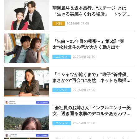
望海風斗＆坂本昌行、“ステージ”とは
「生きる実感をくれる場所」 トップを
走り続ける原動力を語る
演劇
2026/8/8 07:00
『告白－25年目の秘密－』第5話 “爽
太”松村北斗の恋が大きく動き出す
エンタメ
2026/8/8 06:30
『Ｔシャツが乾くまで』“咲子”蒼井優、
まさかの“再会”にあ然 ネットも動揺
「びっくりした!!」「今さら?!」（ネタバ
エンタメ
2026/8/8 06:00
レあり）
“会社員のお姉さん”インフルエンサー美
女、透き通る素肌のデコルテあらわワン
ピ姿に反響
エンタメ
2026/8/8 06:00