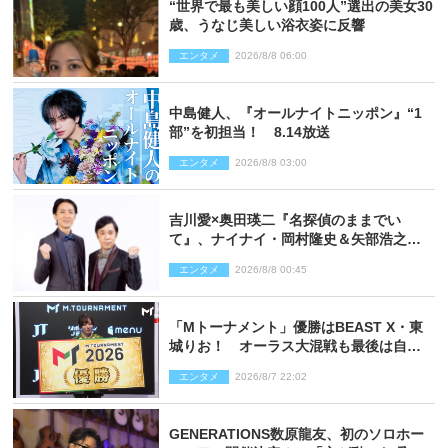
“世界で最も美しい顔100人”選出の美女30
歳、うなじ美しい浴衣姿に反響
エンタメ
2026/8/8 06:00
中島健人、『オールナイトニッポン』“1
部”を初担当！ 8.14放送
エンタメ
2026/8/8 03:00
吉川愛×奥田瑛二『名探偵のままでい
て』、ナイナイ・岡村隆史＆矢部浩之の
ゲスト出演が決定！
エンタメ
2026/8/8 00:45
「Mトーナメント」優勝はBEAST X・東
城りお！ オーラス大混戦も最後は自ら
和了って幕引き
エンタメ
2026/8/7 22:02
GENERATIONS数原龍友、初のソロホー