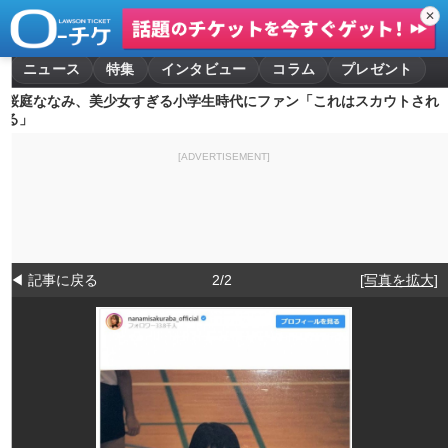
✕
ニュース
特集
インタビュー
コラム
プレゼント
桜庭ななみ、美少女すぎる小学生時代にファン「これはスカウトされ
る」
[ADVERTISEMENT]
◀ 記事に戻る
2/2
[写真を拡大]