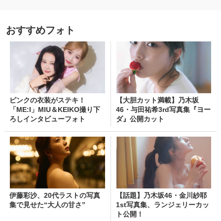
おすすめフォト
ピンクの衣装がステキ！
【大胆カット満載】乃木坂
「ME:I」MIU＆KEIKO撮り下
46・与田祐希3rd写真集『ヨー
ろしインタビューフォト
ダ』公開カット
伊藤彩沙、20代ラストの写真
【話題】乃木坂46・金川紗耶
集で見せた“大人の甘さ”
1st写真集、ランジェリーカッ
ト公開！