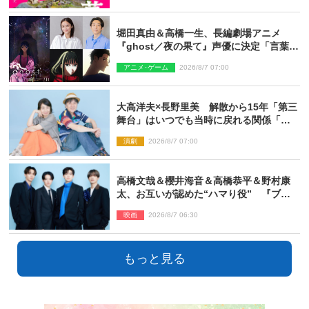
堀田真由＆高橋一生、長編劇場アニメ
『ghost／夜の果て』声優に決定「言葉に
はできない沢山の感情を思い出しまし
アニメ･ゲーム
2026/8/7 07:00
た」
大高洋夫×長野里美 解散から15年「第三
舞台」はいつでも当時に戻れる関係「や
っぱり他の方たちとは違います」
演劇
2026/8/7 07:00
高橋文哉＆櫻井海音＆高橋恭平＆野村康
太、お互いが認めた“ハマり役” 『ブル
ーロック』で築いた最高のチームワーク
映画
2026/8/7 06:30
もっと見る