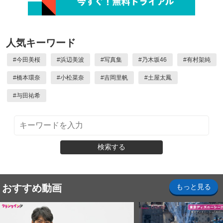
人気キーワード
#
今田美桜
#
浜辺美波
#
写真集
#
乃木坂46
#
有村架純
#
橋本環奈
#
小松菜奈
#
吉岡里帆
#
土屋太鳳
#
与田祐希
検索する
おすすめ動画
もっと見る