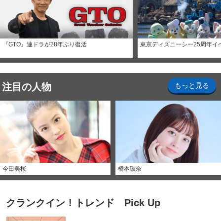
『GTO』連ドラが28年ぶり復活
東京ディズニーシー25周年イ
注目の人物
もっと見る
今田美桜
橋本環奈
クランクイン！トレンド Pick Up