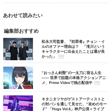
あわせて読みたい
編集部おすすめ
松永大司監督、『犯罪者』チョン・イ
ルのオファー理由は？ 「滝川という
キャラクターに出会えたことは運が良
かった」
P R
“おっさん剣聖”の一太刀に宿る人生
―― 世界で話題の本格アクションアニ
メ、Prime Videoで独占配信中
P R
キタニタツヤがゲストアーティストと
の対バンを通して見せた、“攻めのモー
ド” 「Hugs Vol.6」神戸公演＜ライブ