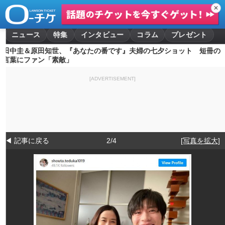
✕
ニュース
特集
インタビュー
コラム
プレゼント
田中圭＆原田知世、『あなたの番です』夫婦の七夕ショット 短冊の
言葉にファン「素敵」
[ADVERTISEMENT]
◀ 記事に戻る
2/4
[写真を拡大]