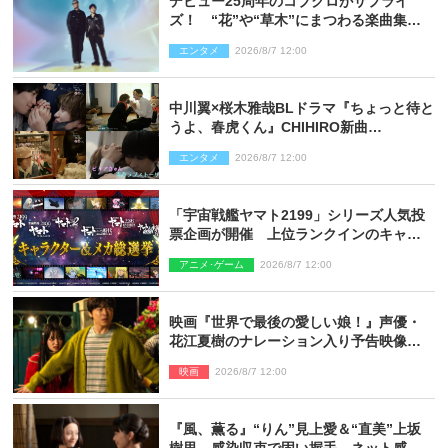
デビュー25周年のコブクロがサプライ
ズ！ “花”や“草木”にまつわる楽曲集め
た新コンセプトアルバムを“花の日”に配
エンタメ
2026/8/7 12:00
信リリース
中川翼×桜木雅哉BLドラマ『ちょっと待と
うよ、春虎くん』CHIHIRO新曲
「Honeyy」がED主題歌に決定！
エンタメ
2026/8/7 12:00
「宇宙戦艦ヤマト2199」シリーズ人気投
票企画が開催 上位ランクインのキャラ
クター＆メカは新規描き下ろしイラスト
アニメ･ゲーム
2026/8/7 12:00
を制作
映画『世界で最後の愛しい娘！』声優・
花江夏樹のナレーション入り予告映像解
禁「あふれ出る温かさに涙が止まらな
映画
2026/8/7 12:00
い！」
『風、薫る』“りん”見上愛＆“直美”上坂
樹里、感染収束で固い握手 ネット感動