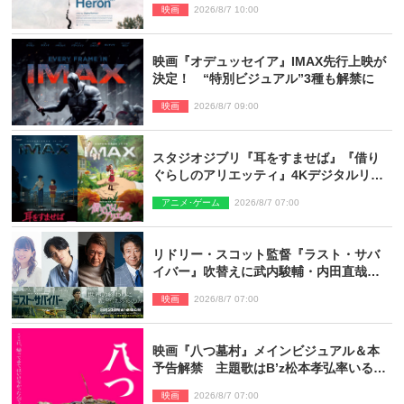
映画
2026/8/7 10:00
映画『オデュッセイア』IMAX先行上映が
決定！ “特別ビジュアル”3種も解禁に
映画
2026/8/7 09:00
スタジオジブリ『耳をすませば』『借り
ぐらしのアリエッティ』4Kデジタルリマ
スターでIMAX上映決定！
アニメ･ゲーム
2026/8/7 07:00
リドリー・スコット監督『ラスト・サバ
イバー』吹替えに武内駿輔・内田直哉・
種崎敦美・井上和彦ら豪華声優陣が集
映画
2026/8/7 07:00
結！
映画『八つ墓村』メインビジュアル＆本
予告解禁 主題歌はB’z松本孝弘率いる
TMG「DOOM」に決定
映画
2026/8/7 07:00