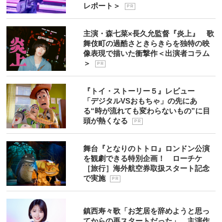
レポート＞
P R
主演・森七菜×長久允監督『炎上』 歌
舞伎町の過酷さときらきらを独特の映
像表現で描いた衝撃作＜出演者コラム
＞
P R
『トイ・ストーリー５』レビュー
「デジタルVSおもちゃ」の先にあ
る“時が流れても変わらないもの”に目
頭が熱くなる
P R
舞台『となりのトトロ』ロンドン公演
を観劇できる特別企画！ ローチケ
［旅行］海外航空券取扱スタート記念
で実施
P R
鎮西寿々歌「お芝居を辞めようと思っ
てからの再スタートだった」 主演作