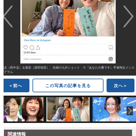
翔太（田中圭）＆菜奈（原田知世）、夫婦の七夕ショット ※『あなたの番です』手塚翔太インス
ダグラム
＜前へ
この写真の記事を見る
次へ＞
関連情報