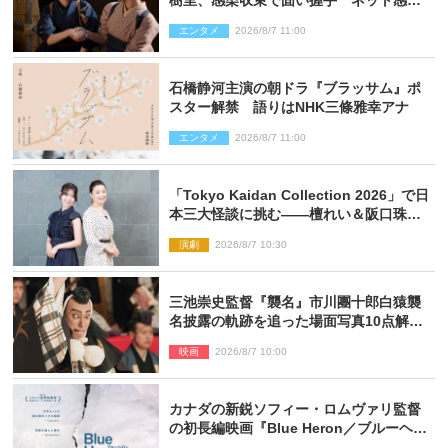
「このバディは最強」「アツい」
エンタメ
2026/8/7 11:00
石橋静河主演の朝ドラ『ブラッサム』ポ
スター解禁 語りはNHK三條雅幸アナ
エンタメ
2026/8/7 11:00
「Tokyo Kaidan Collection 2026」で日
本三大怪談に挑む――檀れい＆阪口珠美
が語る「牡丹灯籠」の新たな魅力
演劇
2026/8/7 10:30
三池崇史監督『襲名』市川團十郎白猿襲
名披露の軌跡を追った場面写真10点解
禁！
映画
2026/8/7 10:00
カナダの新鋭ソフィー・ロムヴァリ監督
の初長編映画『Blue Heron／ブルーヘロ
ン』10.23公開