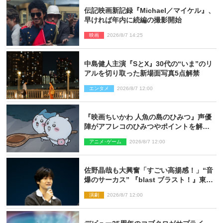
伝記映画新記録『Michael／マイケル』、
早ければ年内に続編の撮影開始
映画
2026/8/7 14:25
中島健人主演『SとX』30代の“いま”のリ
アルを切り取った新場面写真5点解禁
エンタメ
2026/8/7 12:00
『映画ちいかわ 人魚の島のひみつ』声優
陣がアフレコのひみつやポイントを解
説！ 新カットも到着
アニメ･ゲーム
2026/8/7 12:00
佐野晶哉も大興奮「すごい高揚感！」“音
爆のサーカス” 『blast ブラスト！』東京
公演が開幕！
演劇
2026/8/7 12:00