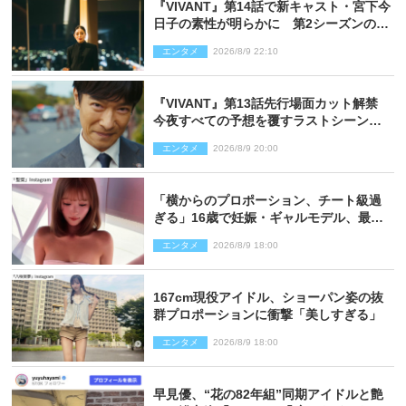
『VIVANT』第14話で新キャスト・宮下今
日子の素性が明らかに 第2シーズンのキ
ーパーソンの1人
エンタメ
2026/8/9 22:10
『VIVANT』第13話先行場面カット解禁
今夜すべての予想を覆すラストシーン
が…
エンタメ
2026/8/9 20:00
「横からのプロポーション、チート級過
ぎる」16歳で妊娠・ギャルモデル、最新
投稿にネット衝撃「美しすぎる」
エンタメ
2026/8/9 18:00
167cm現役アイドル、ショーパン姿の抜
群プロポーションに衝撃「美しすぎる」
エンタメ
2026/8/9 18:00
早見優、“花の82年組”同期アイドルと艶