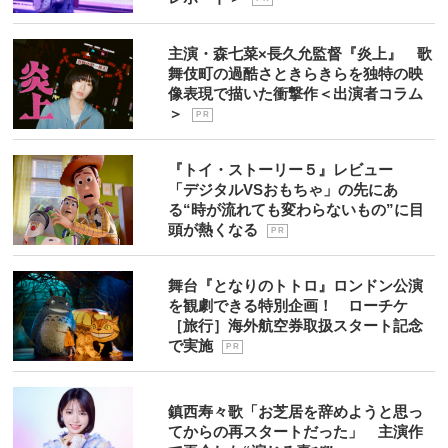
主演・森七菜×長久允監督『炎上』 歌
舞伎町の過酷さときらきらを独特の映
像表現で描いた衝撃作＜出演者コラム
＞
P R
『トイ・ストーリー５』レビュー
「デジタルVSおもちゃ」の先にあ
る“時が流れても変わらないもの”に目
頭が熱くなる
P R
舞台『となりのトトロ』ロンドン公演
を観劇できる特別企画！ ローチケ
［旅行］海外航空券取扱スタート記念
で実施
P R
鎮西寿々歌「お芝居を辞めようと思っ
てからの再スタートだった」 主演作