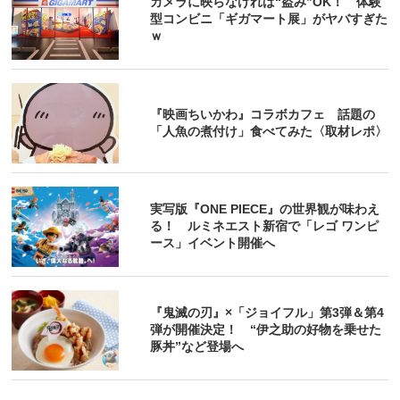
カメラに映らなければ“盗み”OK！ 体験
型コンビニ「ギガマート展」がヤバすぎた
ｗ
『映画ちいかわ』コラボカフェ 話題の
「人魚の煮付け」食べてみた〈取材レポ〉
実写版『ONE PIECE』の世界観が味わえ
る！ ルミネエスト新宿で「レゴ ワンピ
ース」イベント開催へ
『鬼滅の刃』×「ジョイフル」第3弾＆第4
弾が開催決定！ “伊之助の好物を乗せた
豚丼”など登場へ