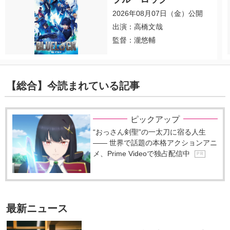
2026年08月07日（金）公開
出演：高橋文哉
監督：瀧悠輔
【総合】今読まれている記事
ピックアップ
“おっさん剣聖”の一太刀に宿る人生
―― 世界で話題の本格アクションアニ
メ、Prime Videoで独占配信中
P R
最新ニュース