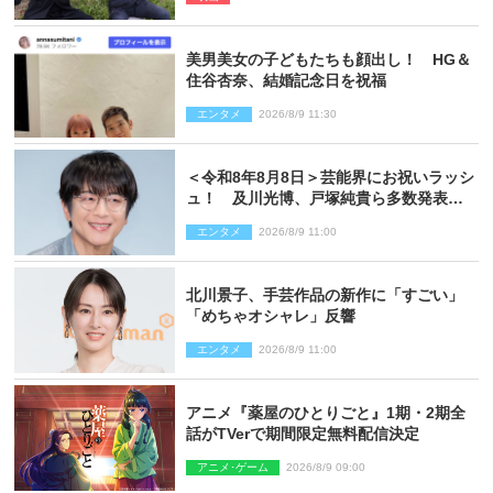
ショット到着
美男美女の子どもたちも顔出し！ HG＆
住谷杏奈、結婚記念日を祝福
エンタメ
2026/8/9 11:30
＜令和8年8月8日＞芸能界にお祝いラッシ
ュ！ 及川光博、戸塚純貴ら多数発表結
婚
エンタメ
2026/8/9 11:00
北川景子、手芸作品の新作に「すごい」
「めちゃオシャレ」反響
エンタメ
2026/8/9 11:00
アニメ『薬屋のひとりごと』1期・2期全
話がTVerで期間限定無料配信決定
アニメ･ゲーム
2026/8/9 09:00