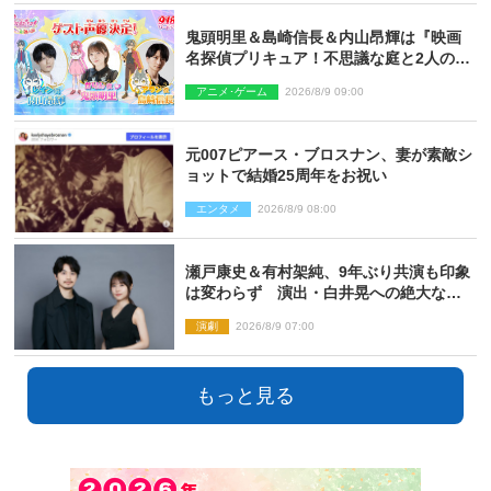
鬼頭明里＆島崎信長＆内山昂輝は『映画
名探偵プリキュア！不思議な庭と2人の秘
密』ゲスト声優に決定
アニメ･ゲーム
2026/8/9 09:00
元007ピアース・ブロスナン、妻が素敵シ
ョットで結婚25周年をお祝い
エンタメ
2026/8/9 08:00
瀬戸康史＆有村架純、9年ぶり共演も印象
は変わらず 演出・白井晃への絶大なる
信頼を胸に舞台『キュー』に挑む
演劇
2026/8/9 07:00
もっと見る