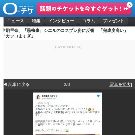
✕
ニュース
特集
インタビュー
コラム
プレゼント
生駒里奈、『黒執事』シエルのコスプレ姿に反響 「完成度高い」
「カッコよすぎ」
[ADVERTISEMENT]
◀ 記事に戻る
2/3
[写真を拡大]