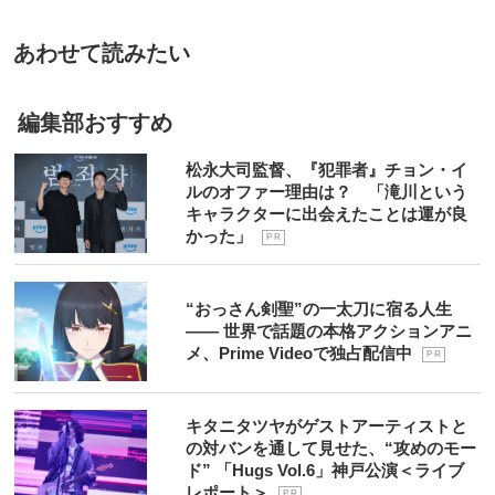
あわせて読みたい
編集部おすすめ
松永大司監督、『犯罪者』チョン・イ
ルのオファー理由は？ 「滝川という
キャラクターに出会えたことは運が良
かった」
P R
“おっさん剣聖”の一太刀に宿る人生
―― 世界で話題の本格アクションアニ
メ、Prime Videoで独占配信中
P R
キタニタツヤがゲストアーティストと
の対バンを通して見せた、“攻めのモー
ド” 「Hugs Vol.6」神戸公演＜ライブ
レポート＞
P R