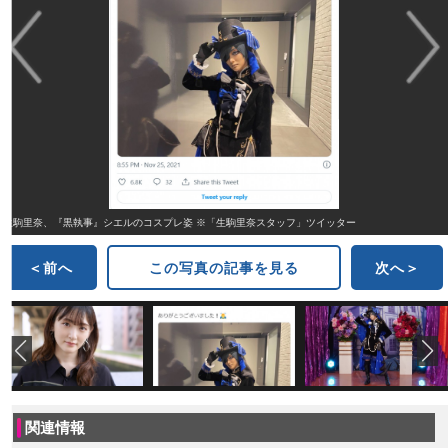
生駒里奈、『黒執事』シエルのコスプレ姿 ※「生駒里奈スタッフ」ツイッター
＜前へ
この写真の記事を見る
次へ＞
関連情報