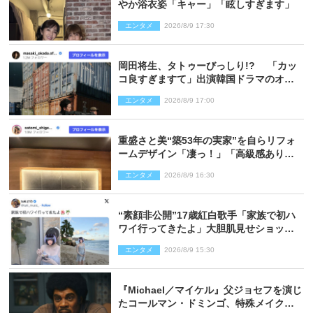
やか浴衣姿「キャー」「眩しすぎます」
エンタメ
2026/8/9 17:30
岡田将生、タトゥーびっしり!? 「カッ
コ良すぎますて」出演韓国ドラマのオフ
ショ多数公開
エンタメ
2026/8/9 17:00
重盛さと美“築53年の実家”を自らリフォ
ームデザイン「凄っ！」「高級感ありま
くり」
エンタメ
2026/8/9 16:30
“素顔非公開”17歳紅白歌手「家族で初ハ
ワイ行ってきたよ」大胆肌見せショット
公開
エンタメ
2026/8/9 15:30
『Michael／マイケル』父ジョセフを演じ
たコールマン・ドミンゴ、特殊メイクに2