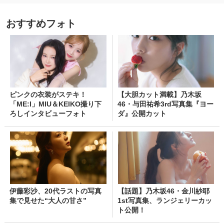
おすすめフォト
ピンクの衣装がステキ！
【大胆カット満載】乃木坂
「ME:I」MIU＆KEIKO撮り下
46・与田祐希3rd写真集『ヨー
ろしインタビューフォト
ダ』公開カット
伊藤彩沙、20代ラストの写真
【話題】乃木坂46・金川紗耶
集で見せた“大人の甘さ”
1st写真集、ランジェリーカッ
ト公開！