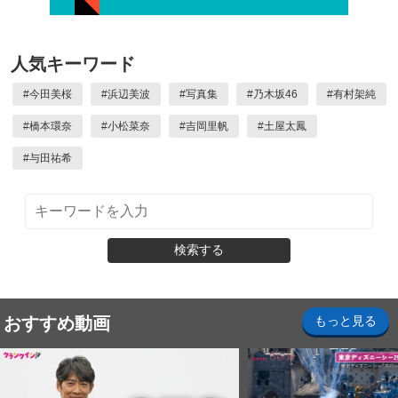
人気キーワード
#
今田美桜
#
浜辺美波
#
写真集
#
乃木坂46
#
有村架純
#
橋本環奈
#
小松菜奈
#
吉岡里帆
#
土屋太鳳
#
与田祐希
検索する
おすすめ動画
もっと見る