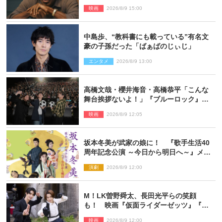
時間半かかっていた
映画
2026/8/9 15:00
中島歩、“教科書にも載っている”有名文
豪の子孫だった「ばぁばのじぃじ」
エンタメ
2026/8/9 13:00
高橋文哉・櫻井海音・高橋恭平「こんな
舞台挨拶ないよ！」『ブルーロック』自
由すぎるイベントレポート
映画
2026/8/9 12:05
坂本冬美が武家の娘に！ 『歌手生活40
周年記念公演 ～今日から明日へ～』メイ
ンビジュアル公開
演劇
2026/8/9 12:00
M！LK曽野舜太、長田光平らの笑顔
も！ 映画『仮面ライダーゼッツ』『超
宇宙刑事ギャバン インフィニティ』オフ
映画
2026/8/9 12:00