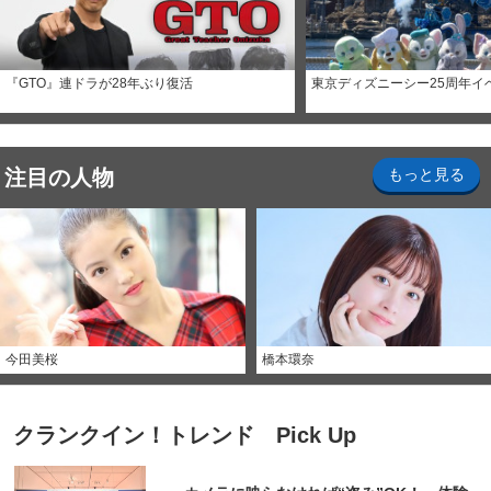
『GTO』連ドラが28年ぶり復活
東京ディズニーシー25周年イ
注目の人物
もっと見る
今田美桜
橋本環奈
クランクイン！トレンド Pick Up