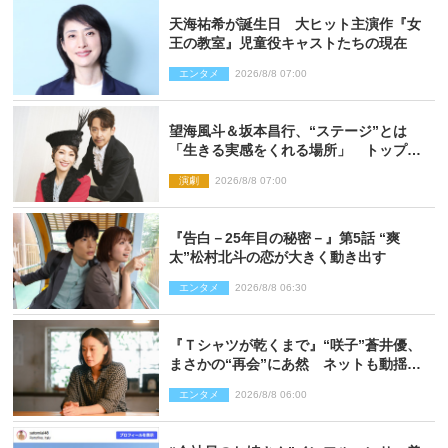
天海祐希が誕生日 大ヒット主演作『女
王の教室』児童役キャストたちの現在
エンタメ
2026/8/8 07:00
望海風斗＆坂本昌行、“ステージ”とは
「生きる実感をくれる場所」 トップを
走り続ける原動力を語る
演劇
2026/8/8 07:00
『告白－25年目の秘密－』第5話 “爽
太”松村北斗の恋が大きく動き出す
エンタメ
2026/8/8 06:30
『Ｔシャツが乾くまで』“咲子”蒼井優、
まさかの“再会”にあ然 ネットも動揺
「びっくりした!!」「今さら?!」（ネタバ
エンタメ
2026/8/8 06:00
レあり）