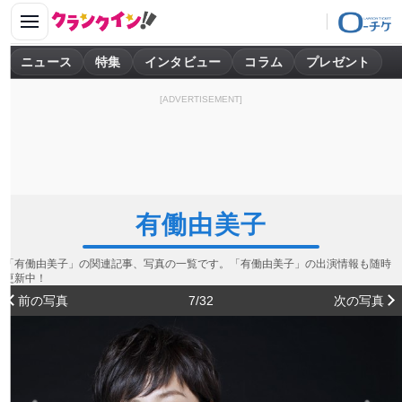
ニュース
特集
インタビュー
コラム
プレゼント
[ADVERTISEMENT]
有働由美子
「有働由美子」の関連記事、写真の一覧です。「有働由美子」の出演情報も随時
更新中！
前の写真
7/32
次の写真