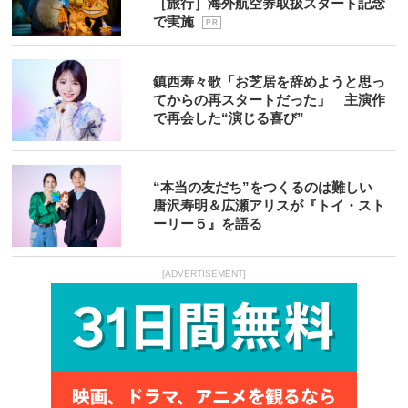
［旅行］海外航空券取扱スタート記念
で実施
P R
鎮西寿々歌「お芝居を辞めようと思っ
てからの再スタートだった」 主演作
で再会した“演じる喜び”
“本当の友だち”をつくるのは難しい
唐沢寿明＆広瀬アリスが『トイ・スト
ーリー５』を語る
[ADVERTISEMENT]