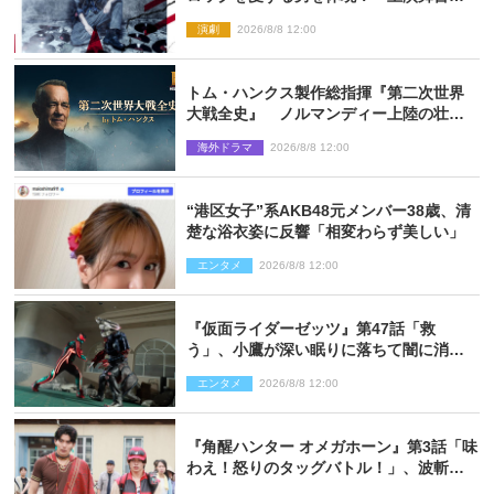
『ロックンロール』ビジュアル解禁
演劇
2026/8/8 12:00
トム・ハンクス製作総指揮『第二次世界
大戦全史』 ノルマンディー上陸の壮絶
な戦場を収めた特別映像解禁
海外ドラマ
2026/8/8 12:00
“港区女子”系AKB48元メンバー38歳、清
楚な浴衣姿に反響「相変わらず美しい」
エンタメ
2026/8/8 12:00
『仮面ライダーゼッツ』第47話「救
う」、小鷹が深い眠りに落ちて闇に消え
る…？
エンタメ
2026/8/8 12:00
『角醒ハンター オメガホーン』第3話「味
わえ！怒りのタッグバトル！」、波斬の
ギリコがハンターバトルを挑んできた！