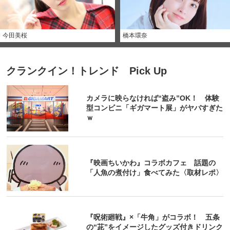
今田美桜
橋本環奈
クランクイン！トレンド Pick Up
カメラに映らなければ“盗み”OK！ 体験
型コンビニ「ギガマート展」がヤバすぎた
ｗ
『映画ちいかわ』コラボカフェ 話題の
「人魚の煮付け」食べてみた〈取材レポ〉
『呪術廻戦』×「牛角」がコラボ！ 五条
の“茈”をイメージしたグッズ付きドリンク