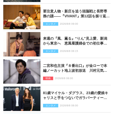
要注意人物・新庄を追う頭脳戦と長野専
務の謎――『VIVANT』第12話を振り返
る！
エンタメ
2026/8/8 09:00
来週の『風、薫る』“りん”見上愛、新潟
から東京へ 恵風看護婦会での初仕事に
向かう
エンタメ
2026/8/8 08:15
二宮和也主演『８番出口』が金ローで本
編ノーカット地上波初放送 川村元気監
督＆二宮コメント到着
映画
2026/8/8 08:00
81歳マイケル・ダグラス、23歳の愛娘キ
ャリスと手をつないでガラパーティーに
来場
エンタメ
2026/8/8 08:00