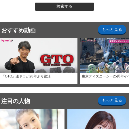
検索する
おすすめ動画
もっと見る
『GTO』連ドラが28年ぶり復活
東京ディズニーシー25周年イ
注目の人物
もっと見る