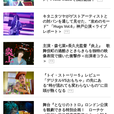
キタニタツヤがゲストアーティストと
の対バンを通して見せた、“攻めのモー
ド” 「Hugs Vol.6」神戸公演＜ライブ
レポート＞
P R
主演・森七菜×長久允監督『炎上』 歌
舞伎町の過酷さときらきらを独特の映
像表現で描いた衝撃作＜出演者コラム
＞
P R
『トイ・ストーリー５』レビュー
「デジタルVSおもちゃ」の先にあ
る“時が流れても変わらないもの”に目
頭が熱くなる
P R
舞台『となりのトトロ』ロンドン公演
を観劇できる特別企画！ ローチケ