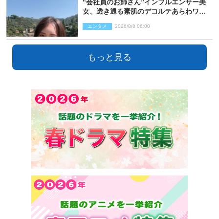
“会社員のお姉さん”インフルエンサー美
女、透き通る素肌のデコルテあらわワン
ピ姿に反響
エンタメ
2026/8/8 06:00
もっと見る