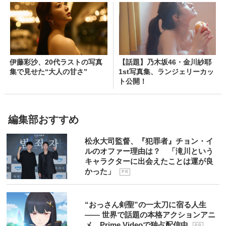
伊藤彩沙、20代ラストの写真
【話題】乃木坂46・金川紗耶
集で見せた“大人の甘さ”
1st写真集、ランジェリーカッ
ト公開！
編集部おすすめ
松永大司監督、『犯罪者』チョン・イ
ルのオファー理由は？ 「滝川という
キャラクターに出会えたことは運が良
かった」
P R
“おっさん剣聖”の一太刀に宿る人生
―― 世界で話題の本格アクションアニ
メ、Prime Videoで独占配信中
P R