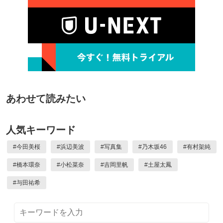
あわせて読みたい
人気キーワード
#
今田美桜
#
浜辺美波
#
写真集
#
乃木坂46
#
有村架純
#
橋本環奈
#
小松菜奈
#
吉岡里帆
#
土屋太鳳
#
与田祐希