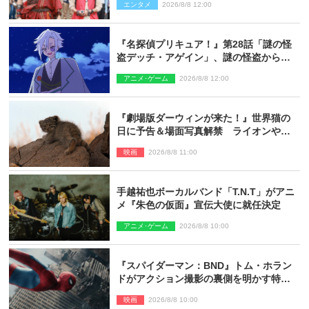
エンタメ
2026/8/8 12:00
『名探偵プリキュア！』第28話「謎の怪
盗デッチ・アゲイン」、謎の怪盗から不
思議な予告状が届く
アニメ･ゲーム
2026/8/8 12:00
『劇場版ダーウィンが来た！』世界猫の
日に予告＆場面写真解禁 ライオンやマ
ヌルネコの赤ちゃんが大集合
映画
2026/8/8 11:00
手越祐也ボーカルバンド「T.N.T」がアニ
メ『朱色の仮面』宣伝大使に就任決定
アニメ･ゲーム
2026/8/8 10:00
『スパイダーマン：BND』トム・ホラン
ドがアクション撮影の裏側を明かす特別
映像解禁
映画
2026/8/8 10:00