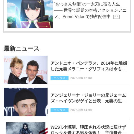
“おっさん剣聖”の一太刀に宿る人生
―― 世界で話題の本格アクションアニ
メ、Prime Videoで独占配信中
P R
最新ニュース
アントニオ・バンデラス、2014年に離婚
した元妻メラニー・グリフィスは今も
「親友の一人」
エンタメ
2026/8/8 15:00
アンジェリーナ・ジョリーの兄ジェーム
ズ・ヘイヴンがゲイと公表 元妻の生配
信で明らかに
エンタメ
2026/8/8 14:00
WEST.小瀧望、弾圧される状況に屈せず
ロックを愛する男を体現！ 主演舞台