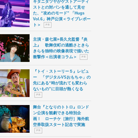
キタニタツヤがゲストアーティ
ストとの対バンを通して見せ
た、“攻めのモード” 「Hugs
Vol.6」神戸公演＜ライブレポー
ト＞
P R
主演・森七菜×長久允監督『炎
上』 歌舞伎町の過酷さときら
きらを独特の映像表現で描いた
衝撃作＜出演者コラム＞
P R
『トイ・ストーリー５』レビュ
ー 「デジタルVSおもちゃ」の
先にある“時が流れても変わら
ないもの”に目頭が熱くなる
P R
舞台『となりのトトロ』ロンド
ン公演を観劇できる特別企
画！ ローチケ［旅行］海外航
空券取扱スタート記念で実施
P R