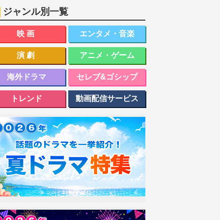
ジャンル別一覧
映画
エンタメ・音楽
演劇
アニメ・ゲーム
海外ドラマ
セレブ&ゴシップ
トレンド
動画配信サービス