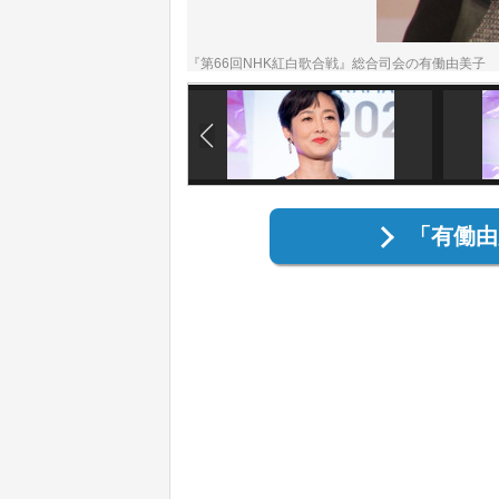
『第66回NHK紅白歌合戦』総合司会の有働由美子
「有働由