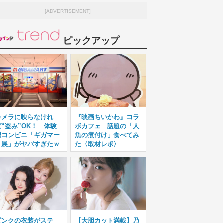
[ADVERTISEMENT]
ピックアップ
カメラに映らなけれ
『映画ちいかわ』コラ
ば“盗み”OK！ 体験
ボカフェ 話題の「人
型コンビニ「ギガマー
魚の煮付け」食べてみ
ト展」がヤバすぎたｗ
た〈取材レポ〉
ピンクの衣装がステ
【大胆カット満載】乃