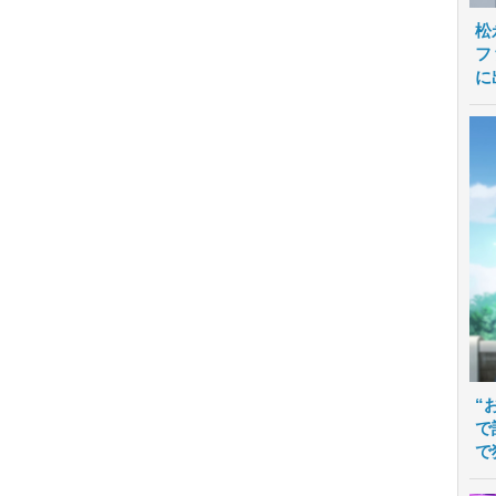
松
フ
に
“
で
で