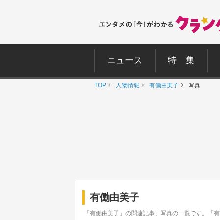
ニュース
特 集
TOP
人物情報
有働由美子
写真
有働由美子
「有働由美子」の関連記事、写真の一覧です。「有