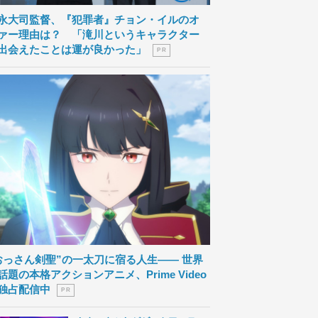
永大司監督、『犯罪者』チョン・イルのオ
ァー理由は？ 「滝川というキャラクター
出会えたことは運が良かった」
P R
おっさん剣聖”の一太刀に宿る人生―― 世界
話題の本格アクションアニメ、Prime Video
独占配信中
P R