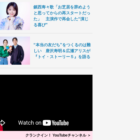
鎮西寿々歌「お芝居を辞めよう
と思ってからの再スタートだっ
た」 主演作で再会した“演じ
る喜び”
“本当の友だち”をつくるのは難
しい 唐沢寿明＆広瀬アリスが
『トイ・ストーリー５』を語る
クランクイン！ YouTubeチャンネル ＞