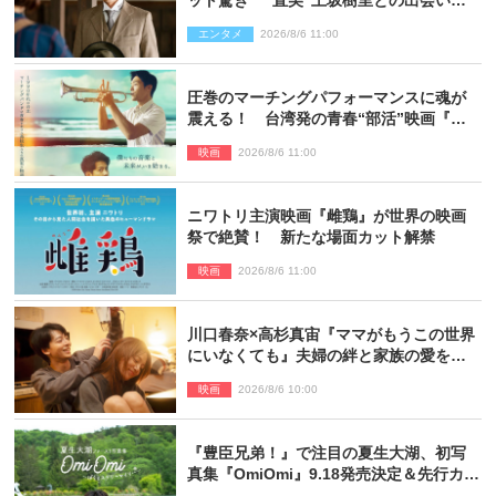
も反響「力になってくれそう」「仲良く
エンタメ
2026/8/6 11:00
しなよ！」
圧巻のマーチングパフォーマンスに魂が
震える！ 台湾発の青春“部活”映画『進
行曲 マーチングボーイズ』予告解禁
映画
2026/8/6 11:00
ニワトリ主演映画『雌鶏』が世界の映画
祭で絶賛！ 新たな場面カット解禁
映画
2026/8/6 11:00
川口春奈×高杉真宙『ママがもうこの世界
にいなくても』夫婦の絆と家族の愛を映
す場面写真公開
映画
2026/8/6 10:00
『豊臣兄弟！』で注目の夏生大湖、初写
真集『OmiOmi』9.18発売決定＆先行カッ
ト解禁