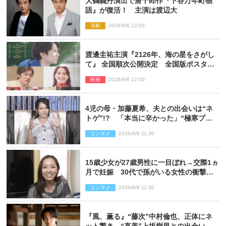
大鶴義丹演出で唐十郎作『下谷万年町物
語』が復活！ 主演は渡辺大
演劇
2026/8/6 12:00
渡邊圭祐主演『2126年、海の星をさがし
て』 全国順次公開決定 全国版ポスター
解禁
映画
2026/8/6 12:00
4児の母・加藤夏希、夫との出会いは“ネ
トゲ”!? 「本当に辛かった」“極寒プロ
ポーズ”も告白
エンタメ
2026/8/6 11:30
15歳少女が27歳男性に一目ぼれ→交際1ヵ
月で妊娠 30代で孫がいる女性の衝撃半
生
エンタメ
2026/8/6 11:30
『風、薫る』“藤次”中村倫也、正体にネ
ット驚き “直美”上坂樹里との出会いに