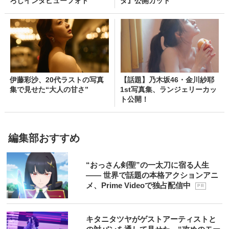
ろしインタビューフォト
ダ』公開カット
伊藤彩沙、20代ラストの写真
【話題】乃木坂46・金川紗耶
集で見せた“大人の甘さ”
1st写真集、ランジェリーカッ
ト公開！
編集部おすすめ
“おっさん剣聖”の一太刀に宿る人生
―― 世界で話題の本格アクションアニ
メ、Prime Videoで独占配信中
P R
キタニタツヤがゲストアーティストと