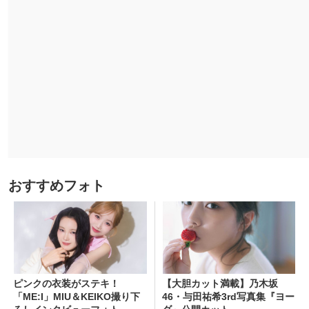
おすすめフォト
ピンクの衣装がステキ！
【大胆カット満載】乃木坂
「ME:I」MIU＆KEIKO撮り下
46・与田祐希3rd写真集『ヨー