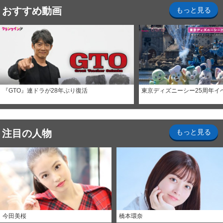
おすすめ動画
もっと見る
『GTO』連ドラが28年ぶり復活
東京ディズニーシー25周年イ
注目の人物
もっと見る
今田美桜
橋本環奈