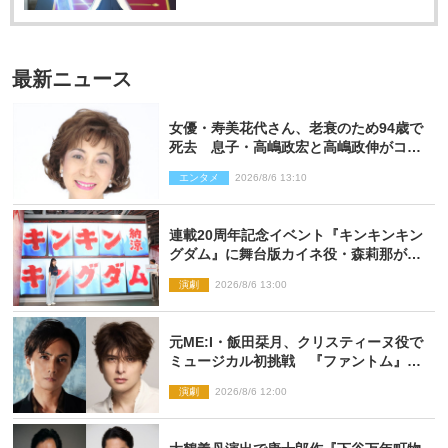
最新ニュース
女優・寿美花代さん、老衰のため94歳で
死去 息子・高嶋政宏と高嶋政伸がコメ
ント「いつもユーモアを忘れない明るく
エンタメ
2026/8/6 13:10
優しい母でした」
連載20周年記念イベント『キンキンキン
グダム』に舞台版カイネ役・森莉那が潜
入！【密着レポート】
演劇
2026/8/6 13:00
元ME:I・飯田栞月、クリスティーヌ役で
ミュージカル初挑戦 『ファントム』
2027年上演
演劇
2026/8/6 12:00