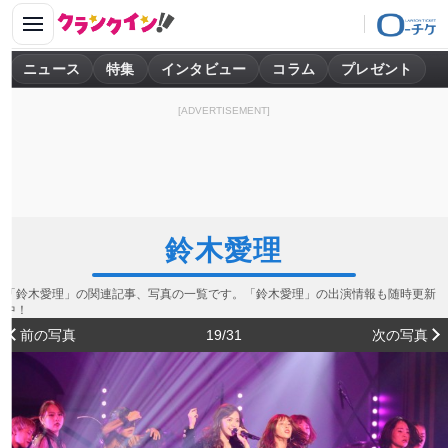
ニュース
特集
インタビュー
コラム
プレゼント
[ADVERTISEMENT]
鈴木愛理
「鈴木愛理」の関連記事、写真の一覧です。「鈴木愛理」の出演情報も随時更新
中！
前の写真
19/31
次の写真