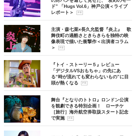
の対バンを通して見せた、“攻めのモー
ド” 「Hugs Vol.6」神戸公演＜ライブ
レポート＞
P R
主演・森七菜×長久允監督『炎上』 歌
舞伎町の過酷さときらきらを独特の映
像表現で描いた衝撃作＜出演者コラム
＞
P R
『トイ・ストーリー５』レビュー
「デジタルVSおもちゃ」の先にあ
る“時が流れても変わらないもの”に目
頭が熱くなる
P R
舞台『となりのトトロ』ロンドン公演
を観劇できる特別企画！ ローチケ
［旅行］海外航空券取扱スタート記念
で実施
P R