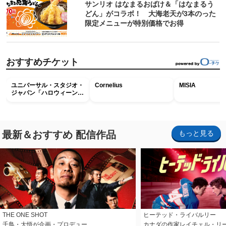
サンリオ はなまるおばけ＆「はなまるう
どん」がコラボ！ 大海老天が3本のった
限定メニューが特別価格でお得
おすすめチケット
ユニバーサル・スタジオ・
Cornelius
MISIA
ジャパン「ハロウィーン・
ホラー・ナイト ～オール
ナイト～パス」
最新＆おすすめ 配信作品
もっと見る
THE ONE SHOT
ヒーテッド・ライバルリー
千鳥・大悟が企画・プロデュー…
カナダの作家レイチェル・リ