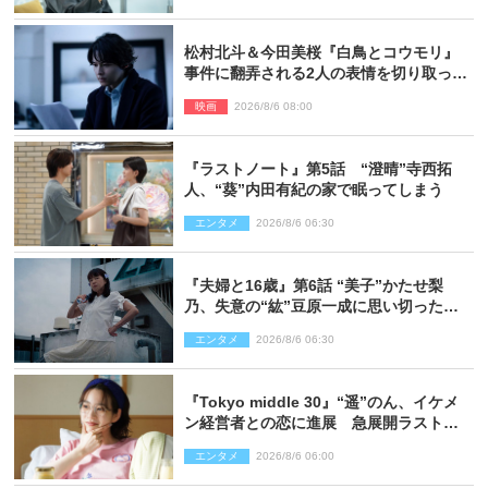
松村北斗＆今田美桜『白鳥とコウモリ』
事件に翻弄される2人の表情を切り取った
場面写真解禁
映画
2026/8/6 08:00
『ラストノート』第5話 “澄晴”寺西拓
人、“葵”内田有紀の家で眠ってしまう
エンタメ
2026/8/6 06:30
『夫婦と16歳』第6話 “美子”かたせ梨
乃、失意の“紘”豆原一成に思い切ったプ
レゼント
エンタメ
2026/8/6 06:30
『Tokyo middle 30』“遥”のん、イケメ
ン経営者との恋に進展 急展開ラストに
騒然「え…いきなり」「嫌な予感」
エンタメ
2026/8/6 06:00