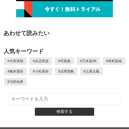
あわせて読みたい
人気キーワード
#
今田美桜
#
浜辺美波
#
写真集
#
乃木坂46
#
有村架純
#
橋本環奈
#
小松菜奈
#
吉岡里帆
#
土屋太鳳
#
与田祐希
検索する