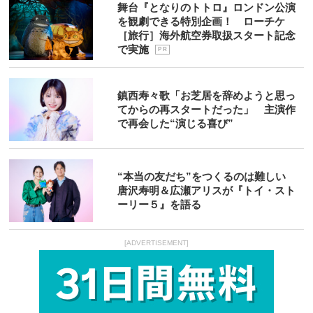
舞台『となりのトトロ』ロンドン公演
を観劇できる特別企画！ ローチケ
［旅行］海外航空券取扱スタート記念
で実施
P R
鎮西寿々歌「お芝居を辞めようと思っ
てからの再スタートだった」 主演作
で再会した“演じる喜び”
“本当の友だち”をつくるのは難しい
唐沢寿明＆広瀬アリスが『トイ・スト
ーリー５』を語る
[ADVERTISEMENT]