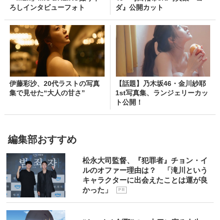
ろしインタビューフォト
ダ』公開カット
伊藤彩沙、20代ラストの写真
【話題】乃木坂46・金川紗耶
集で見せた“大人の甘さ”
1st写真集、ランジェリーカッ
ト公開！
編集部おすすめ
松永大司監督、『犯罪者』チョン・イ
ルのオファー理由は？ 「滝川という
キャラクターに出会えたことは運が良
かった」
P R