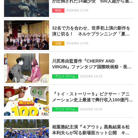
が圧倒された14歳少女 500人超から選出
された新鋭ボディ・レイ・ブレスナック
映画
2026/8/6 17:00
とは
32名で力を合わせ、世界初上演の新作を
演じ切る！ ネルケプランニング「夏休
み！オン・ワークショップ2026」レポー
演劇
2026/8/6 17:00
ト【最終日】
川尻将由監督作『CHERRY AND
VIRGIN』ファンタジア国際映画祭・長編
アニメ部門で観客賞・金賞受賞！
アニメ･ゲーム
2026/8/6 16:15
『トイ・ストーリー５』ピクサー・アニ
メーション史上最速で興行収入100億円突
破 シリーズNo.1興収が目前
アニメ･ゲーム
2026/8/6 16:00
相葉雅紀主演『４アウト』黒島結菜＆松
本利夫らが写る新場面カット公開 キャ