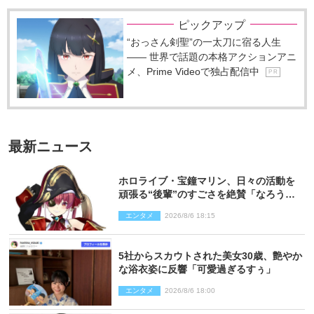
ピックアップ
“おっさん剣聖”の一太刀に宿る人生
―― 世界で話題の本格アクションアニ
メ、Prime Videoで独占配信中
P R
最新ニュース
ホロライブ・宝鐘マリン、日々の活動を
頑張る“後輩”のすごさを絶賛「なろう系
主人公まである」
エンタメ
2026/8/6 18:15
5社からスカウトされた美女30歳、艶やか
な浴衣姿に反響「可愛過ぎるすぅ」
エンタメ
2026/8/6 18:00