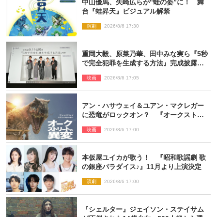
中山優馬、矢崎広らが“蛙の姿”に！ 舞
台『蛙昇天』ビジュアル解禁
演劇
2026/8/6 17:30
重岡大毅、原菜乃華、田中みな実ら『5秒
で完全犯罪を生成する方法』完成披露に
登壇！ それぞれのAI活用術も発表
映画
2026/8/6 17:05
アン・ハサウェイ＆ユアン・マクレガー
に恐竜がロックオン？ 『オークストリ
ートの異変』新ビジュアル＆本編映像初
映画
2026/8/6 17:00
解禁
本仮屋ユイカが歌う！ 『昭和歌謡劇 歌
の銀座パラダイス♪』11月より上演決定
演劇
2026/8/6 17:00
『シェルター』ジェイソン・ステイサム