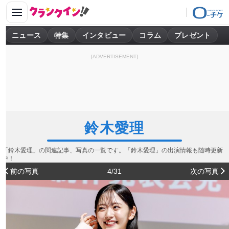
ニュース
特集
インタビュー
コラム
プレゼント
[ADVERTISEMENT]
鈴木愛理
「鈴木愛理」の関連記事、写真の一覧です。「鈴木愛理」の出演情報も随時更新
中！
前の写真
4/31
次の写真