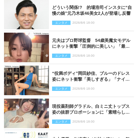
どういう関係!? 的場浩司インスタに“自
慢の娘”元乃木坂46美女2人が登場し反響
エンタメ
2026/8/6 18:00
元夫はプロ野球監督 54歳美魔女モデル
にネット衝撃「圧倒的に美しい」「最強
クラス」「うっとり」
エンタメ
2026/8/6 18:00
“役満ボディ”岡田紗佳、ブルーのドレス
姿にネット衝撃「美しすぎる」「ナイ
ス」
エンタメ
2026/8/6 18:00
現役薬剤師グラドル、白ミニ丈トップス
姿の抜群プロポーションに「素晴らしす
ぎる」「すっっっご！」とネット絶賛
エンタメ
2026/8/6 18:00