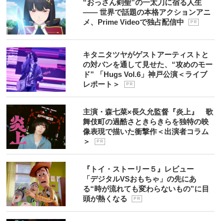
“おっさん剣聖”の一太刀に宿る人生
―― 世界で話題の本格アクションアニ
メ、Prime Videoで独占配信中
P R
キタニタツヤがゲストアーティストと
の対バンを通して見せた、“攻めのモー
ド” 「Hugs Vol.6」神戸公演＜ライブ
レポート＞
P R
主演・森七菜×長久允監督『炎上』 歌
舞伎町の過酷さときらきらを独特の映
像表現で描いた衝撃作＜出演者コラム
＞
P R
『トイ・ストーリー５』レビュー
「デジタルVSおもちゃ」の先にあ
る“時が流れても変わらないもの”に目
頭が熱くなる
P R