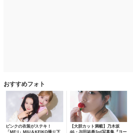
おすすめフォト
ピンクの衣装がステキ！
【大胆カット満載】乃木坂
「ME:I」MIU＆KEIKO撮り下
46・与田祐希3rd写真集『ヨー