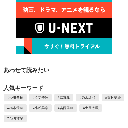
あわせて読みたい
人気キーワード
#
今田美桜
#
浜辺美波
#
写真集
#
乃木坂46
#
有村架純
#
橋本環奈
#
小松菜奈
#
吉岡里帆
#
土屋太鳳
#
与田祐希