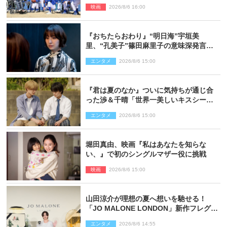
スト登壇イベントも決定
映画
2026/8/6 16:00
『おちたらおわり』“明日海”宇垣美
里、“孔美子”篠田麻里子の意味深発言に
絶句 ネット驚き「まさか」「意外な展
エンタメ
2026/8/6 15:00
開」
『君は夏のなか』ついに気持ちが通じ合
った渉＆千晴「世界一美しいキスシー
ン」「めっちゃキュン」反響続々
エンタメ
2026/8/6 15:00
堀田真由、映画『私はあなたを知らな
い、』で初のシングルマザー役に挑戦
映画
2026/8/6 15:00
山田涼介が理想の夏へ想いを馳せる！
「JO MALONE LONDON」新作フレグラ
ンスを体験
エンタメ
2026/8/6 14:55