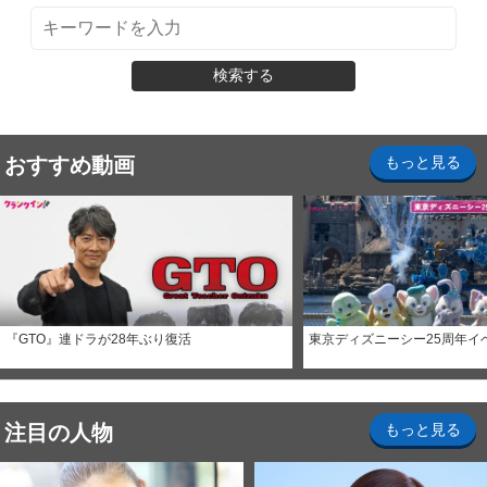
検索する
おすすめ動画
もっと見る
『GTO』連ドラが28年ぶり復活
東京ディズニーシー25周年イ
注目の人物
もっと見る