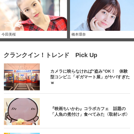
今田美桜
橋本環奈
クランクイン！トレンド Pick Up
カメラに映らなければ“盗み”OK！ 体験
型コンビニ「ギガマート展」がヤバすぎた
ｗ
『映画ちいかわ』コラボカフェ 話題の
「人魚の煮付け」食べてみた〈取材レポ〉