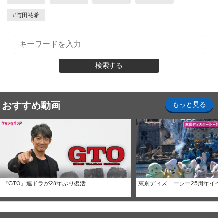
#
与田祐希
検索する
おすすめ動画
もっと見る
『GTO』連ドラが28年ぶり復活
東京ディズニーシー25周年イ