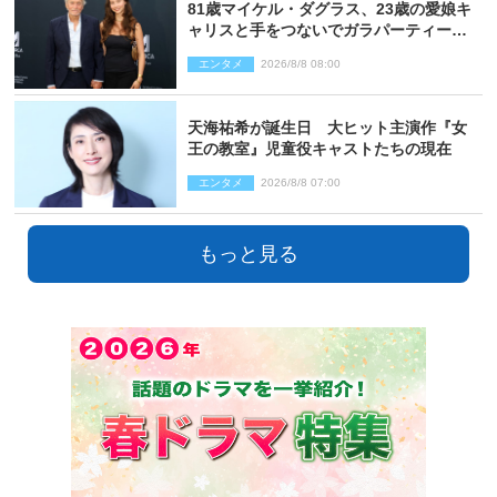
81歳マイケル・ダグラス、23歳の愛娘キ
ャリスと手をつないでガラパーティーに
来場
エンタメ
2026/8/8 08:00
天海祐希が誕生日 大ヒット主演作『女
王の教室』児童役キャストたちの現在
エンタメ
2026/8/8 07:00
もっと見る