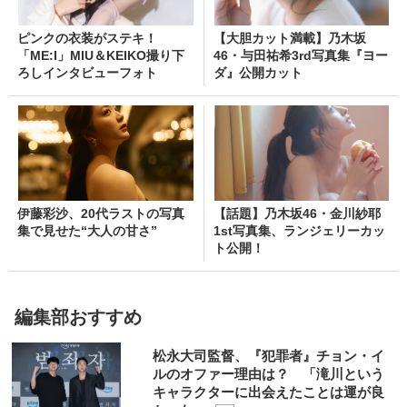
ピンクの衣装がステキ！
【大胆カット満載】乃木坂
「ME:I」MIU＆KEIKO撮り下
46・与田祐希3rd写真集『ヨー
ろしインタビューフォト
ダ』公開カット
伊藤彩沙、20代ラストの写真
【話題】乃木坂46・金川紗耶
集で見せた“大人の甘さ”
1st写真集、ランジェリーカッ
ト公開！
編集部おすすめ
松永大司監督、『犯罪者』チョン・イ
ルのオファー理由は？ 「滝川という
キャラクターに出会えたことは運が良