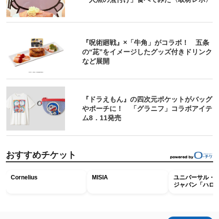
『呪術廻戦』×「牛角」がコラボ！ 五条
の“茈”をイメージしたグッズ付きドリンク
など展開
『ドラえもん』の四次元ポケットがバッグ
やポーチに！ 「グラニフ」コラボアイテ
ム8．11発売
おすすめチケット
Cornelius
MISIA
ユニバーサル・
ジャパン「ハロ
ホラー・ナイト 
ナイト～パス」