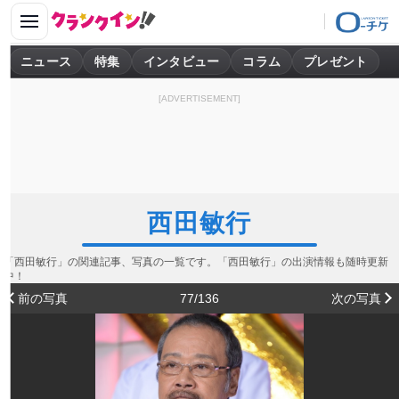
ニュース
特集
インタビュー
コラム
プレゼント
[ADVERTISEMENT]
西田敏行
「西田敏行」の関連記事、写真の一覧です。「西田敏行」の出演情報も随時更新
中！
前の写真
77/136
次の写真