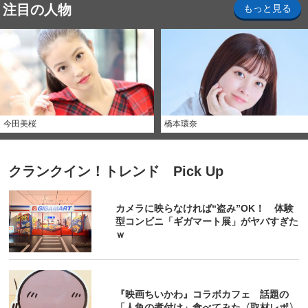
注目の人物
もっと見る
今田美桜
橋本環奈
クランクイン！トレンド Pick Up
カメラに映らなければ“盗み”OK！ 体験
型コンビニ「ギガマート展」がヤバすぎた
ｗ
『映画ちいかわ』コラボカフェ 話題の
「人魚の煮付け」食べてみた〈取材レポ〉