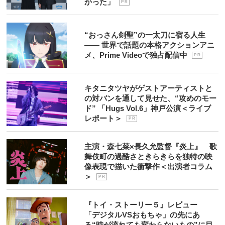
かった」
P R
“おっさん剣聖”の一太刀に宿る人生
―― 世界で話題の本格アクションアニ
メ、Prime Videoで独占配信中
P R
キタニタツヤがゲストアーティストと
の対バンを通して見せた、“攻めのモー
ド” 「Hugs Vol.6」神戸公演＜ライブ
レポート＞
P R
主演・森七菜×長久允監督『炎上』 歌
舞伎町の過酷さときらきらを独特の映
像表現で描いた衝撃作＜出演者コラム
＞
P R
『トイ・ストーリー５』レビュー
「デジタルVSおもちゃ」の先にあ
る“時が流れても変わらないもの”に目