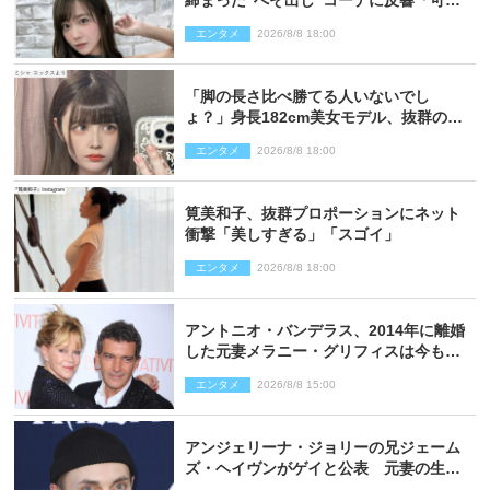
締まった“へそ出し”コーデに反響「可愛
い過ぎる」
エンタメ
2026/8/8 18:00
「脚の長さ比べ勝てる人いないでし
ょ？」身長182cm美女モデル、抜群のプ
ロポーションにネット衝撃
エンタメ
2026/8/8 18:00
筧美和子、抜群プロポーションにネット
衝撃「美しすぎる」「スゴイ」
エンタメ
2026/8/8 18:00
アントニオ・バンデラス、2014年に離婚
した元妻メラニー・グリフィスは今も
「親友の一人」
エンタメ
2026/8/8 15:00
アンジェリーナ・ジョリーの兄ジェーム
ズ・ヘイヴンがゲイと公表 元妻の生配
信で明らかに