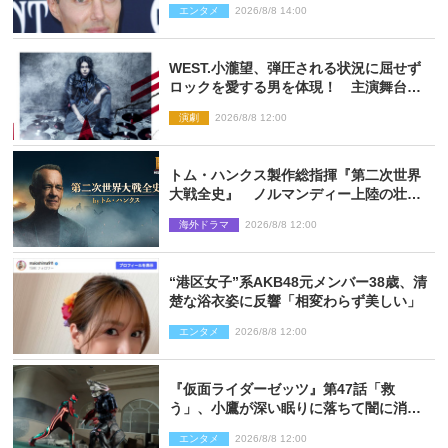
エンタメ
2026/8/8 14:00
WEST.小瀧望、弾圧される状況に屈せず
ロックを愛する男を体現！ 主演舞台
『ロックンロール』ビジュアル解禁
演劇
2026/8/8 12:00
トム・ハンクス製作総指揮『第二次世界
大戦全史』 ノルマンディー上陸の壮絶
な戦場を収めた特別映像解禁
海外ドラマ
2026/8/8 12:00
“港区女子”系AKB48元メンバー38歳、清
楚な浴衣姿に反響「相変わらず美しい」
エンタメ
2026/8/8 12:00
『仮面ライダーゼッツ』第47話「救
う」、小鷹が深い眠りに落ちて闇に消え
る…？
エンタメ
2026/8/8 12:00