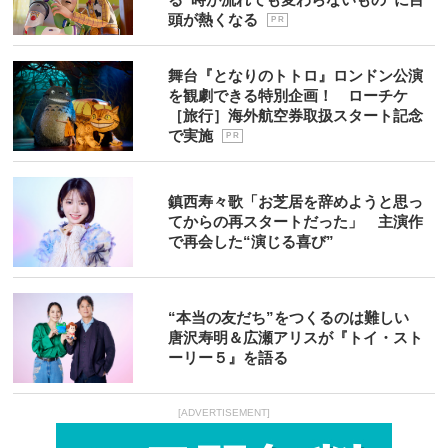
頭が熱くなる
P R
舞台『となりのトトロ』ロンドン公演
を観劇できる特別企画！ ローチケ
［旅行］海外航空券取扱スタート記念
で実施
P R
鎮西寿々歌「お芝居を辞めようと思っ
てからの再スタートだった」 主演作
で再会した“演じる喜び”
“本当の友だち”をつくるのは難しい
唐沢寿明＆広瀬アリスが『トイ・スト
ーリー５』を語る
[ADVERTISEMENT]