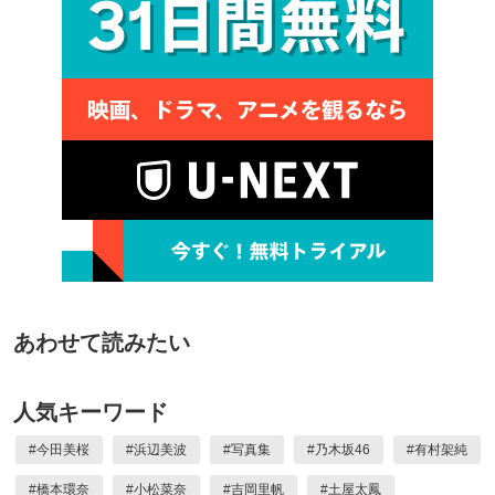
あわせて読みたい
人気キーワード
#
今田美桜
#
浜辺美波
#
写真集
#
乃木坂46
#
有村架純
#
橋本環奈
#
小松菜奈
#
吉岡里帆
#
土屋太鳳