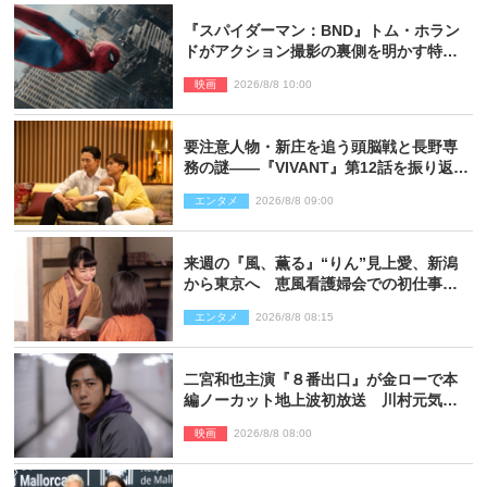
『スパイダーマン：BND』トム・ホラン
ドがアクション撮影の裏側を明かす特別
映像解禁
映画
2026/8/8 10:00
要注意人物・新庄を追う頭脳戦と長野専
務の謎――『VIVANT』第12話を振り返
る！
エンタメ
2026/8/8 09:00
来週の『風、薫る』“りん”見上愛、新潟
から東京へ 恵風看護婦会での初仕事に
向かう
エンタメ
2026/8/8 08:15
二宮和也主演『８番出口』が金ローで本
編ノーカット地上波初放送 川村元気監
督＆二宮コメント到着
映画
2026/8/8 08:00