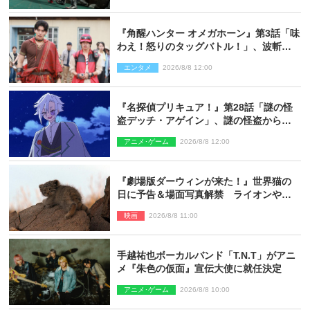
『角醒ハンター オメガホーン』第3話「味
わえ！怒りのタッグバトル！」、波斬の
ギリコがハンターバトルを挑んできた！
エンタメ
2026/8/8 12:00
『名探偵プリキュア！』第28話「謎の怪
盗デッチ・アゲイン」、謎の怪盗から不
思議な予告状が届く
アニメ･ゲーム
2026/8/8 12:00
『劇場版ダーウィンが来た！』世界猫の
日に予告＆場面写真解禁 ライオンやマ
ヌルネコの赤ちゃんが大集合
映画
2026/8/8 11:00
手越祐也ボーカルバンド「T.N.T」がアニ
メ『朱色の仮面』宣伝大使に就任決定
アニメ･ゲーム
2026/8/8 10:00