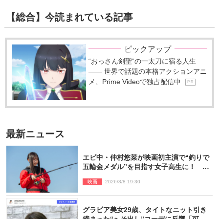
【総合】今読まれている記事
ピックアップ
“おっさん剣聖”の一太刀に宿る人生
―― 世界で話題の本格アクションアニ
メ、Prime Videoで独占配信中
P R
最新ニュース
エビ中・仲村悠菜が映画初主演で“釣りで
五輪金メダル”を目指す女子高生に！ 映
画『つりこまち』今秋公開
映画
2026/8/8 19:30
グラビア美女29歳、タイトなニット引き