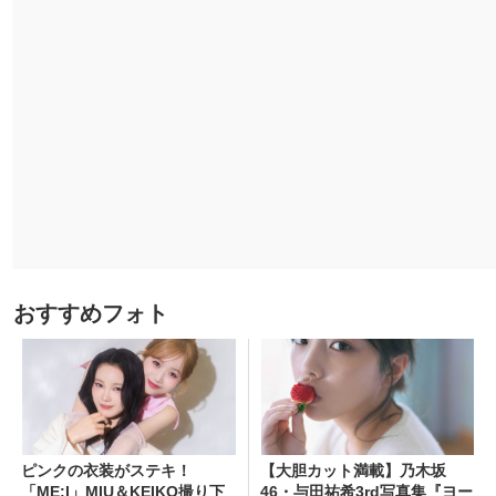
おすすめフォト
ピンクの衣装がステキ！
【大胆カット満載】乃木坂
「ME:I」MIU＆KEIKO撮り下
46・与田祐希3rd写真集『ヨー