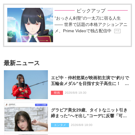
ピックアップ
“おっさん剣聖”の一太刀に宿る人生
―― 世界で話題の本格アクションアニ
メ、Prime Videoで独占配信中
P R
最新ニュース
エビ中・仲村悠菜が映画初主演で“釣りで
五輪金メダル”を目指す女子高生に！ 映
画『つりこまち』今秋公開
映画
2026/8/8 19:30
グラビア美女29歳、タイトなニット引き
締まった“へそ出し”コーデに反響「可愛
い過ぎる」
エンタメ
2026/8/8 18:00