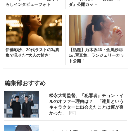
ろしインタビューフォト
ダ』公開カット
伊藤彩沙、20代ラストの写真
【話題】乃木坂46・金川紗耶
集で見せた“大人の甘さ”
1st写真集、ランジェリーカッ
ト公開！
編集部おすすめ
松永大司監督、『犯罪者』チョン・イ
ルのオファー理由は？ 「滝川という
キャラクターに出会えたことは運が良
かった」
P R