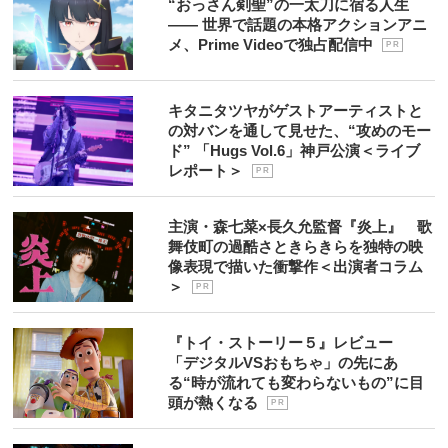
“おっさん剣聖”の一太刀に宿る人生
―― 世界で話題の本格アクションアニ
メ、Prime Videoで独占配信中
P R
キタニタツヤがゲストアーティストと
の対バンを通して見せた、“攻めのモー
ド” 「Hugs Vol.6」神戸公演＜ライブ
レポート＞
P R
主演・森七菜×長久允監督『炎上』 歌
舞伎町の過酷さときらきらを独特の映
像表現で描いた衝撃作＜出演者コラム
＞
P R
『トイ・ストーリー５』レビュー
「デジタルVSおもちゃ」の先にあ
る“時が流れても変わらないもの”に目
頭が熱くなる
P R