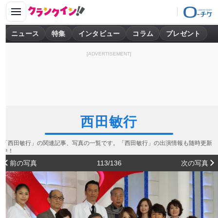
ニュース
特集
インタビュー
コラム
プレゼント
[ADVERTISEMENT]
西田敏行
「西田敏行」の関連記事、写真の一覧です。「西田敏行」の出演情報も随時更新
中！
前の写真
113/136
次の写真