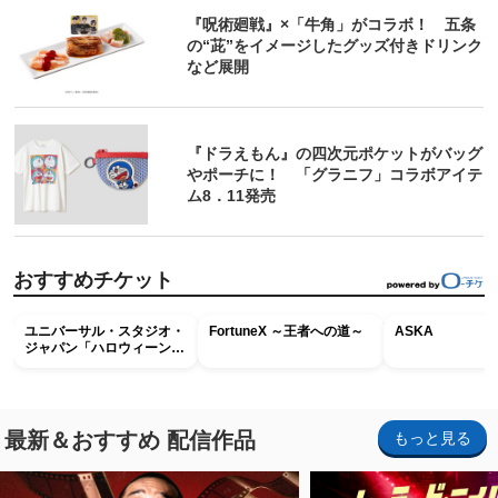
『呪術廻戦』×「牛角」がコラボ！ 五条
の“茈”をイメージしたグッズ付きドリンク
など展開
『ドラえもん』の四次元ポケットがバッグ
やポーチに！ 「グラニフ」コラボアイテ
ム8．11発売
おすすめチケット
ユニバーサル・スタジオ・
FortuneX ～王者への道～
ASKA
ジャパン「ハロウィーン・
ホラー・ナイト ～オール
ナイト～パス」
最新＆おすすめ 配信作品
もっと見る