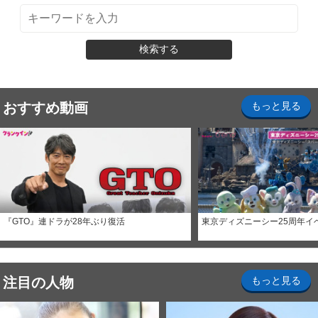
検索する
おすすめ動画
もっと見る
『GTO』連ドラが28年ぶり復活
東京ディズニーシー25周年イ
注目の人物
もっと見る