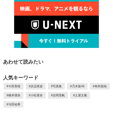
あわせて読みたい
人気キーワード
#
今田美桜
#
浜辺美波
#
写真集
#
乃木坂46
#
有村架純
#
橋本環奈
#
小松菜奈
#
吉岡里帆
#
土屋太鳳
#
与田祐希