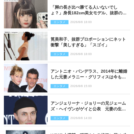
「脚の長さ比べ勝てる人いないでし
ょ？」身長182cm美女モデル、抜群のプ
ロポーションにネット衝撃
エンタメ
2026/8/8 18:00
筧美和子、抜群プロポーションにネット
衝撃「美しすぎる」「スゴイ」
エンタメ
2026/8/8 18:00
アントニオ・バンデラス、2014年に離婚
した元妻メラニー・グリフィスは今も
「親友の一人」
エンタメ
2026/8/8 15:00
アンジェリーナ・ジョリーの兄ジェーム
ズ・ヘイヴンがゲイと公表 元妻の生配
信で明らかに
エンタメ
2026/8/8 14:00