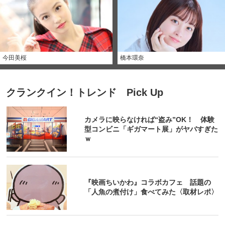
今田美桜
橋本環奈
クランクイン！トレンド Pick Up
カメラに映らなければ“盗み”OK！ 体験
型コンビニ「ギガマート展」がヤバすぎた
ｗ
『映画ちいかわ』コラボカフェ 話題の
「人魚の煮付け」食べてみた〈取材レポ〉