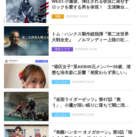
WEST.小瀧望、弾圧される状況に屈せず
ロックを愛する男を体現！ 主演舞台
『ロックンロール』ビジュアル解禁
演劇
2026/8/8 12:00
トム・ハンクス製作総指揮『第二次世界
大戦全史』 ノルマンディー上陸の壮絶
な戦場を収めた特別映像解禁
海外ドラマ
2026/8/8 12:00
“港区女子”系AKB48元メンバー38歳、清
楚な浴衣姿に反響「相変わらず美しい」
エンタメ
2026/8/8 12:00
『仮面ライダーゼッツ』第47話「救
う」、小鷹が深い眠りに落ちて闇に消え
る…？
エンタメ
2026/8/8 12:00
『角醒ハンター オメガホーン』第3話「味