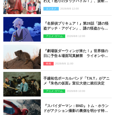
わえ！怒りのタッグバトル！」、波斬の
ギリコがハンターバトルを挑んできた！
エンタメ
2026/8/8 12:00
『名探偵プリキュア！』第28話「謎の怪
盗デッチ・アゲイン」、謎の怪盗から不
思議な予告状が届く
アニメ･ゲーム
2026/8/8 12:00
『劇場版ダーウィンが来た！』世界猫の
日に予告＆場面写真解禁 ライオンやマ
ヌルネコの赤ちゃんが大集合
映画
2026/8/8 11:00
手越祐也ボーカルバンド「T.N.T」がアニ
メ『朱色の仮面』宣伝大使に就任決定
アニメ･ゲーム
2026/8/8 10:00
『スパイダーマン：BND』トム・ホラン
ドがアクション撮影の裏側を明かす特別