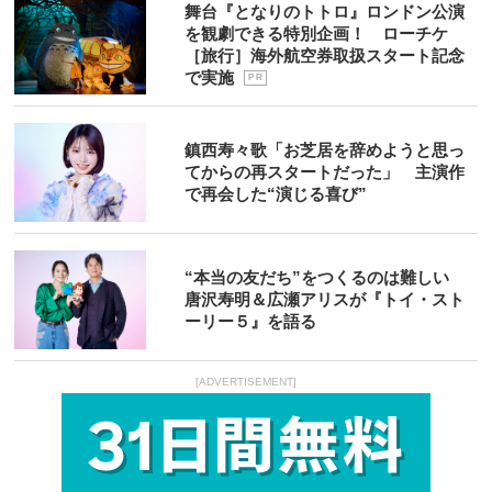
舞台『となりのトトロ』ロンドン公演
を観劇できる特別企画！ ローチケ
［旅行］海外航空券取扱スタート記念
で実施
P R
鎮西寿々歌「お芝居を辞めようと思っ
てからの再スタートだった」 主演作
で再会した“演じる喜び”
“本当の友だち”をつくるのは難しい
唐沢寿明＆広瀬アリスが『トイ・スト
ーリー５』を語る
[ADVERTISEMENT]