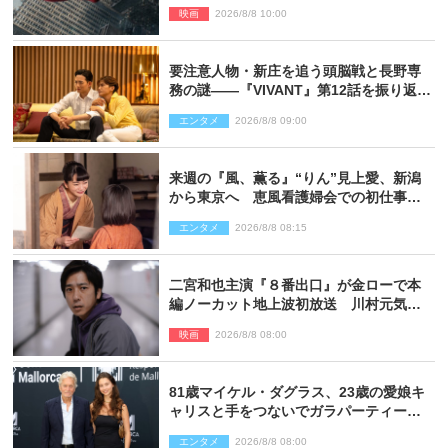
映像解禁
映画
2026/8/8 10:00
要注意人物・新庄を追う頭脳戦と長野専
務の謎――『VIVANT』第12話を振り返
る！
エンタメ
2026/8/8 09:00
来週の『風、薫る』“りん”見上愛、新潟
から東京へ 恵風看護婦会での初仕事に
向かう
エンタメ
2026/8/8 08:15
二宮和也主演『８番出口』が金ローで本
編ノーカット地上波初放送 川村元気監
督＆二宮コメント到着
映画
2026/8/8 08:00
81歳マイケル・ダグラス、23歳の愛娘キ
ャリスと手をつないでガラパーティーに
来場
エンタメ
2026/8/8 08:00