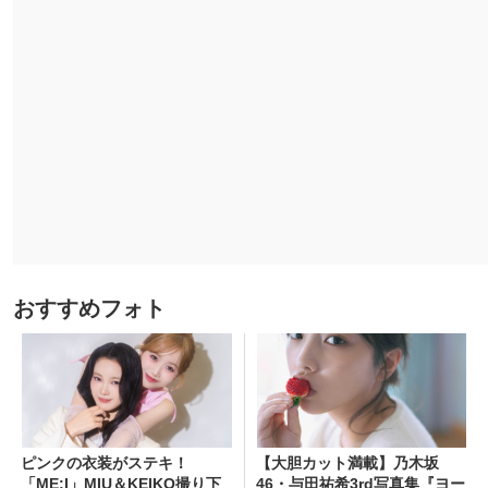
おすすめフォト
ピンクの衣装がステキ！
【大胆カット満載】乃木坂
「ME:I」MIU＆KEIKO撮り下
46・与田祐希3rd写真集『ヨー