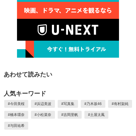
あわせて読みたい
人気キーワード
#
今田美桜
#
浜辺美波
#
写真集
#
乃木坂46
#
有村架純
#
橋本環奈
#
小松菜奈
#
吉岡里帆
#
土屋太鳳
#
与田祐希