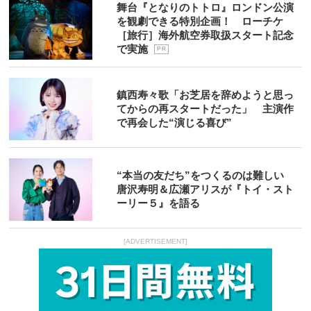
舞台『となりのトトロ』ロンドン公演
を観劇できる特別企画！ ローチケ
［旅行］海外航空券取扱スタート記念
で実施
P R
鎮西寿々歌「お芝居を辞めようと思っ
てからの再スタートだった」 主演作
で再会した“演じる喜び”
“本当の友だち”をつくるのは難しい
唐沢寿明＆広瀬アリスが『トイ・スト
ーリー５』を語る
[ADVERTISEMENT]