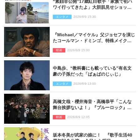
“素顔非公開”17歳紅白歌手「家族で初ハ
ワイ行ってきたよ」大胆肌見せショット
公開
エンタメ
2026/8/9 15:30
『Michael／マイケル』父ジョセフを演じ
たコールマン・ドミンゴ、特殊メイクに2
時間半かかっていた
映画
2026/8/9 15:00
中島歩、“教科書にも載っている”有名文
豪の子孫だった「ばぁばのじぃじ」
エンタメ
2026/8/9 13:00
高橋文哉・櫻井海音・高橋恭平「こんな
舞台挨拶ないよ！」『ブルーロック』自
由すぎるイベントレポート
映画
2026/8/9 12:05
坂本冬美が武家の娘に！ 『歌手生活40