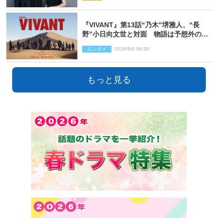
『VIVANT』第13話“乃木”堺雅人、“長
野”小日向文世と対面 物語は予想外の展
開へ
エンタメ
2026/8/9 06:30
もっと見る