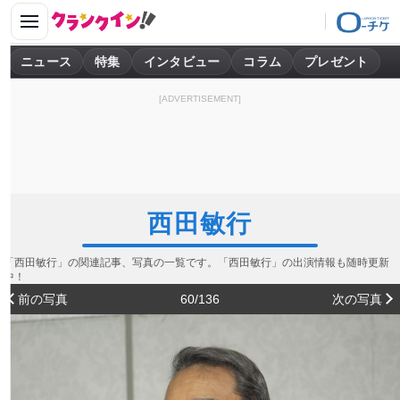
ニュース
特集
インタビュー
コラム
プレゼント
[ADVERTISEMENT]
西田敏行
「西田敏行」の関連記事、写真の一覧です。「西田敏行」の出演情報も随時更新
中！
前の写真
60/136
次の写真