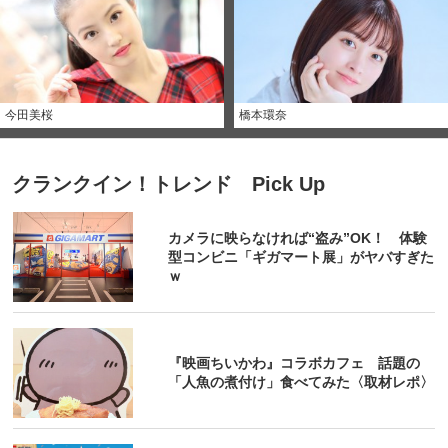
今田美桜
橋本環奈
クランクイン！トレンド Pick Up
カメラに映らなければ“盗み”OK！ 体験
型コンビニ「ギガマート展」がヤバすぎた
ｗ
『映画ちいかわ』コラボカフェ 話題の
「人魚の煮付け」食べてみた〈取材レポ〉