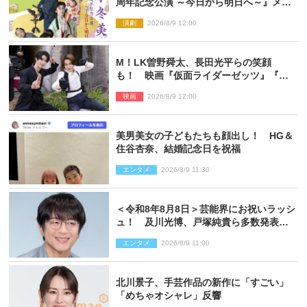
周年記念公演 ～今日から明日へ～』メイ
ンビジュアル公開
演劇
2026/8/9 12:00
M！LK曽野舜太、長田光平らの笑顔
も！ 映画『仮面ライダーゼッツ』『超
宇宙刑事ギャバン インフィニティ』オフ
映画
2026/8/9 12:00
ショット到着
美男美女の子どもたちも顔出し！ HG＆
住谷杏奈、結婚記念日を祝福
エンタメ
2026/8/9 11:30
＜令和8年8月8日＞芸能界にお祝いラッシ
ュ！ 及川光博、戸塚純貴ら多数発表結
婚
エンタメ
2026/8/9 11:00
北川景子、手芸作品の新作に「すごい」
「めちゃオシャレ」反響