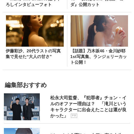
ろしインタビューフォト
ダ』公開カット
伊藤彩沙、20代ラストの写真
【話題】乃木坂46・金川紗耶
集で見せた“大人の甘さ”
1st写真集、ランジェリーカッ
ト公開！
編集部おすすめ
松永大司監督、『犯罪者』チョン・イ
ルのオファー理由は？ 「滝川という
キャラクターに出会えたことは運が良
かった」
P R