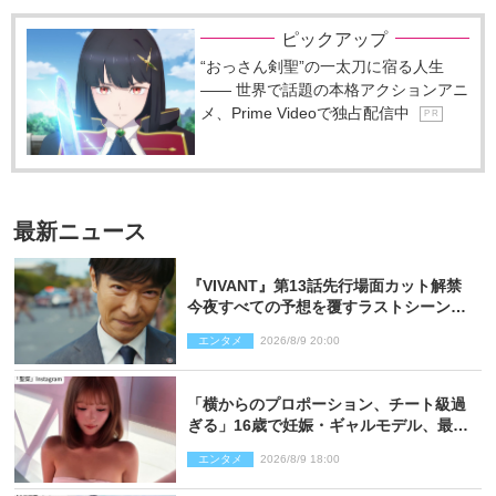
ピックアップ
“おっさん剣聖”の一太刀に宿る人生
―― 世界で話題の本格アクションアニ
メ、Prime Videoで独占配信中
P R
最新ニュース
『VIVANT』第13話先行場面カット解禁
今夜すべての予想を覆すラストシーン
が…
エンタメ
2026/8/9 20:00
「横からのプロポーション、チート級過
ぎる」16歳で妊娠・ギャルモデル、最新
投稿にネット衝撃「美しすぎる」
エンタメ
2026/8/9 18:00