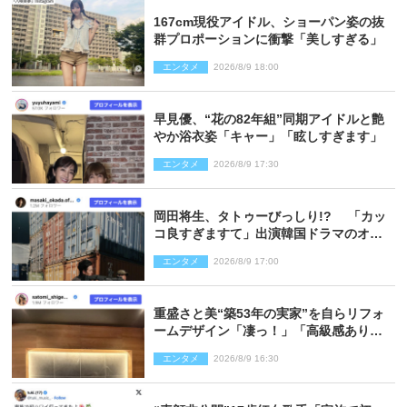
167cm現役アイドル、ショーパン姿の抜
群プロポーションに衝撃「美しすぎる」
エンタメ
2026/8/9 18:00
早見優、“花の82年組”同期アイドルと艶
やか浴衣姿「キャー」「眩しすぎます」
エンタメ
2026/8/9 17:30
岡田将生、タトゥーびっしり!? 「カッ
コ良すぎますて」出演韓国ドラマのオフ
ショ多数公開
エンタメ
2026/8/9 17:00
重盛さと美“築53年の実家”を自らリフォ
ームデザイン「凄っ！」「高級感ありま
くり」
エンタメ
2026/8/9 16:30