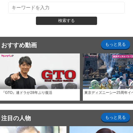
検索する
おすすめ動画
もっと見る
『GTO』連ドラが28年ぶり復活
東京ディズニーシー25周年イ
注目の人物
もっと見る