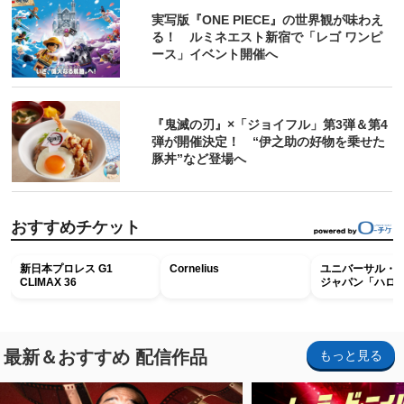
実写版『ONE PIECE』の世界観が味わえ
る！ ルミネエスト新宿で「レゴ ワンピ
ース」イベント開催へ
『鬼滅の刃』×「ジョイフル」第3弾＆第4
弾が開催決定！ “伊之助の好物を乗せた
豚丼”など登場へ
おすすめチケット
新日本プロレス G1
Cornelius
ユニバーサル・
CLIMAX 36
ジャパン「ハロ
ホラー・ナイト 
ナイト～パス」
最新＆おすすめ 配信作品
もっと見る