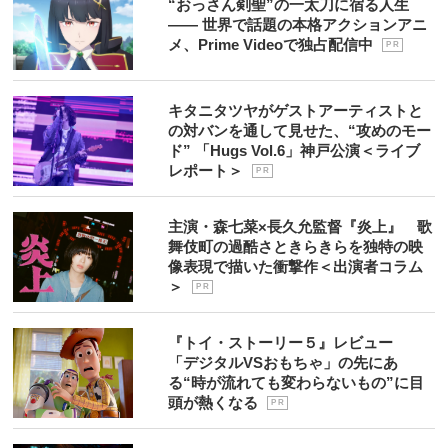
“おっさん剣聖”の一太刀に宿る人生
―― 世界で話題の本格アクションアニ
メ、Prime Videoで独占配信中
P R
キタニタツヤがゲストアーティストと
の対バンを通して見せた、“攻めのモー
ド” 「Hugs Vol.6」神戸公演＜ライブ
レポート＞
P R
主演・森七菜×長久允監督『炎上』 歌
舞伎町の過酷さときらきらを独特の映
像表現で描いた衝撃作＜出演者コラム
＞
P R
『トイ・ストーリー５』レビュー
「デジタルVSおもちゃ」の先にあ
る“時が流れても変わらないもの”に目
頭が熱くなる
P R