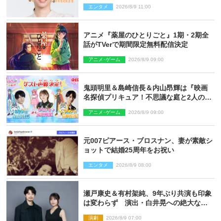
エンタメ
2026/8/9 11:00
アニメ『薬屋のひとりごと』1期・2期全
話がTVerで期間限定無料配信決定
アニメ･ゲーム
2026/8/9 09:00
鬼頭明里＆島崎信長＆内山昂輝は『映画
名探偵プリキュア！不思議な庭と2人の秘
密』ゲスト声優に決定
アニメ･ゲーム
2026/8/9 09:00
元007ピアース・ブロスナン、妻が素敵シ
ョットで結婚25周年をお祝い
エンタメ
2026/8/9 08:00
瀬戸康史＆有村架純、9年ぶり共演も印象
は変わらず 演出・白井晃への絶大なる
信頼を胸に舞台『キュー』に挑む
演劇
2026/8/9 07:00