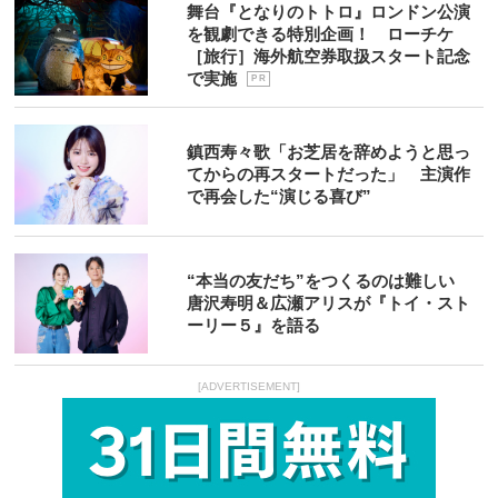
舞台『となりのトトロ』ロンドン公演
を観劇できる特別企画！ ローチケ
［旅行］海外航空券取扱スタート記念
で実施
P R
鎮西寿々歌「お芝居を辞めようと思っ
てからの再スタートだった」 主演作
で再会した“演じる喜び”
“本当の友だち”をつくるのは難しい
唐沢寿明＆広瀬アリスが『トイ・スト
ーリー５』を語る
[ADVERTISEMENT]