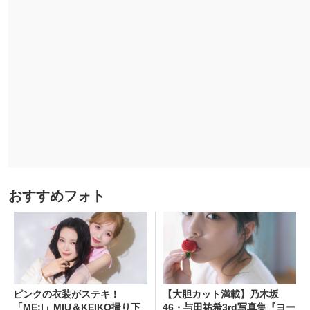
おすすめフォト
ピンクの衣装がステキ！
【大胆カット満載】乃木坂
「ME:I」MIU＆KEIKO撮り下
46・与田祐希3rd写真集『ヨー