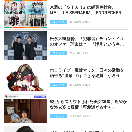
来週の『ＳＴＡＲ』は緑黄色社会、
ME:I、LE SSERAFIM、.ENDRECHERI.が
話題曲をパフォーマンス！
エンタメ
2026/8/6 20:00
松永大司監督、『犯罪者』チョン・イル
のオファー理由は？ 「滝川というキャ
ラクターに出会えたことは本当に運が良
エンタメ
2026/8/6 19:00
かった」
ホロライブ・宝鐘マリン、日々の活動を
頑張る“後輩”のすごさを絶賛「なろう系
主人公まである」
エンタメ
2026/8/6 18:15
5社からスカウトされた美女30歳、艶やか
な浴衣姿に反響「可愛過ぎるすぅ」
エンタメ
2026/8/6 18:00