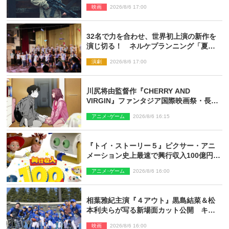
された新鋭ボディ・レイ・ブレスナック
映画
2026/8/6 17:00
とは
32名で力を合わせ、世界初上演の新作を
演じ切る！ ネルケプランニング「夏休
み！オン・ワークショップ2026」レポー
演劇
2026/8/6 17:00
ト【最終日】
川尻将由監督作『CHERRY AND
VIRGIN』ファンタジア国際映画祭・長編
アニメ部門で観客賞・金賞受賞！
アニメ･ゲーム
2026/8/6 16:15
『トイ・ストーリー５』ピクサー・アニ
メーション史上最速で興行収入100億円突
破 シリーズNo.1興収が目前
アニメ･ゲーム
2026/8/6 16:00
相葉雅紀主演『４アウト』黒島結菜＆松
本利夫らが写る新場面カット公開 キャ
スト登壇イベントも決定
映画
2026/8/6 16:00