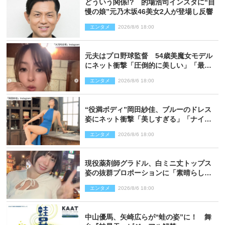
どういう関係!? 的場浩司インスタに“自
慢の娘”元乃木坂46美女2人が登場し反響
エンタメ
2026/8/6 18:00
元夫はプロ野球監督 54歳美魔女モデル
にネット衝撃「圧倒的に美しい」「最強
クラス」「うっとり」
エンタメ
2026/8/6 18:00
“役満ボディ”岡田紗佳、ブルーのドレス
姿にネット衝撃「美しすぎる」「ナイ
ス」
エンタメ
2026/8/6 18:00
現役薬剤師グラドル、白ミニ丈トップス
姿の抜群プロポーションに「素晴らしす
ぎる」「すっっっご！」とネット絶賛
エンタメ
2026/8/6 18:00
中山優馬、矢崎広らが“蛙の姿”に！ 舞