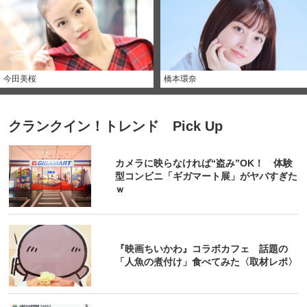
今田美桜
橋本環奈
クランクイン！トレンド Pick Up
カメラに映らなければ“盗み”OK！ 体験
型コンビニ「ギガマート展」がヤバすぎた
ｗ
『映画ちいかわ』コラボカフェ 話題の
「人魚の煮付け」食べてみた〈取材レポ〉