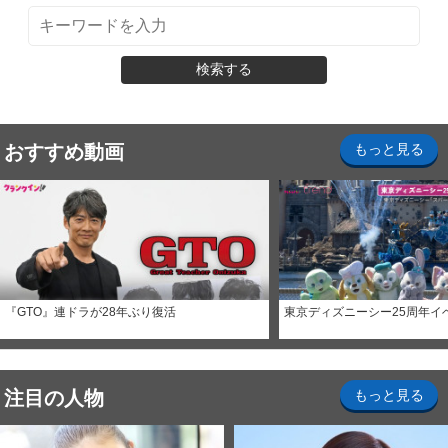
検索する
おすすめ動画
もっと見る
『GTO』連ドラが28年ぶり復活
東京ディズニーシー25周年イ
注目の人物
もっと見る