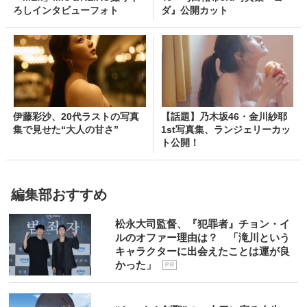
ろしインタビューフォト
ダ』公開カット
伊藤彩沙、20代ラストの写真
【話題】乃木坂46・金川紗耶
集で見せた“大人の甘さ”
1st写真集、ランジェリーカッ
ト公開！
編集部おすすめ
松永大司監督、『犯罪者』チョン・イ
ルのオファー理由は？ 「滝川という
キャラクターに出会えたことは運が良
かった」
P R