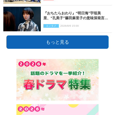
『おちたらおわり』“明日海”宇垣美
里、“孔美子”篠田麻里子の意味深発言に
絶句 ネット驚き「まさか」「意外な展
エンタメ
2026/8/6 15:00
開」
もっと見る