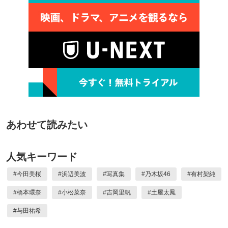
あわせて読みたい
人気キーワード
#
今田美桜
#
浜辺美波
#
写真集
#
乃木坂46
#
有村架純
#
橋本環奈
#
小松菜奈
#
吉岡里帆
#
土屋太鳳
#
与田祐希