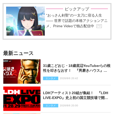
ピックアップ
“おっさん剣聖”の一太刀に宿る人生
―― 世界で話題の本格アクションアニ
メ、Prime Videoで独占配信中
P R
最新ニュース
31歳こどおじ・18歳底辺YouTuberらの根
性を叩きなおす！ 『男磨きハウス』第2
弾コーチ陣発表
エンタメ
2026/8/6 20:42
LDHアーティスト20組が集結！ 『LDH
LIVE‐EXPO』史上初の国立競技場で開催
決定
エンタメ
2026/8/6 20:00