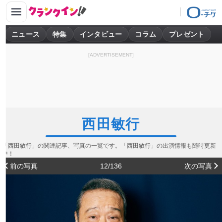
ニュース
特集
インタビュー
コラム
プレゼント
[ADVERTISEMENT]
西田敏行
「西田敏行」の関連記事、写真の一覧です。「西田敏行」の出演情報も随時更新
中！
前の写真
12/136
次の写真