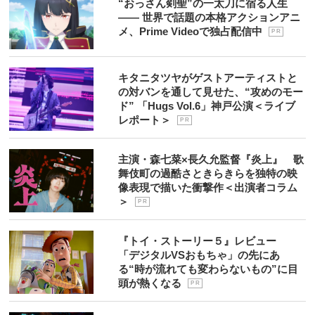
“おっさん剣聖”の一太刀に宿る人生
―― 世界で話題の本格アクションアニ
メ、Prime Videoで独占配信中
P R
キタニタツヤがゲストアーティストと
の対バンを通して見せた、“攻めのモー
ド” 「Hugs Vol.6」神戸公演＜ライブ
レポート＞
P R
主演・森七菜×長久允監督『炎上』 歌
舞伎町の過酷さときらきらを独特の映
像表現で描いた衝撃作＜出演者コラム
＞
P R
『トイ・ストーリー５』レビュー
「デジタルVSおもちゃ」の先にあ
る“時が流れても変わらないもの”に目
頭が熱くなる
P R