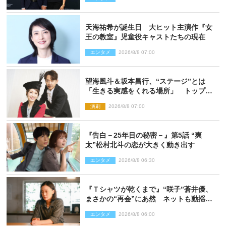
天海祐希が誕生日 大ヒット主演作『女
王の教室』児童役キャストたちの現在
エンタメ
2026/8/8 07:00
望海風斗＆坂本昌行、“ステージ”とは
「生きる実感をくれる場所」 トップを
走り続ける原動力を語る
演劇
2026/8/8 07:00
『告白－25年目の秘密－』第5話 “爽
太”松村北斗の恋が大きく動き出す
エンタメ
2026/8/8 06:30
『Ｔシャツが乾くまで』“咲子”蒼井優、
まさかの“再会”にあ然 ネットも動揺
「びっくりした!!」「今さら?!」（ネタバ
エンタメ
2026/8/8 06:00
レあり）