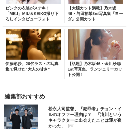
ピンクの衣装がステキ！
【大胆カット満載】乃木坂
「ME:I」MIU＆KEIKO撮り下
46・与田祐希3rd写真集『ヨー
ろしインタビューフォト
ダ』公開カット
伊藤彩沙、20代ラストの写真
【話題】乃木坂46・金川紗耶
集で見せた“大人の甘さ”
1st写真集、ランジェリーカッ
ト公開！
編集部おすすめ
松永大司監督、『犯罪者』チョン・イ
ルのオファー理由は？ 「滝川という
キャラクターに出会えたことは運が良
かった」
P R