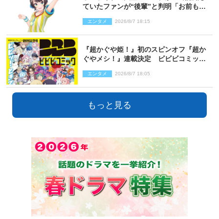
ていたファンが“後輩”と判明「お前もし
かしてあのときの？」
エンタメ
2026/8/7 18:15
『超かぐや姫！』初のスピンオフ『超か
ぐやメシ！』連載決定 ビビビコミック
創刊で31作品一挙公開
エンタメ
2026/8/7 18:05
もっと見る