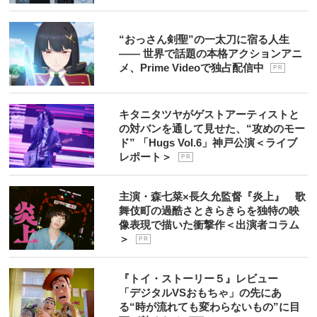
“おっさん剣聖”の一太刀に宿る人生
―― 世界で話題の本格アクションアニ
メ、Prime Videoで独占配信中
P R
キタニタツヤがゲストアーティストと
の対バンを通して見せた、“攻めのモー
ド” 「Hugs Vol.6」神戸公演＜ライブ
レポート＞
P R
主演・森七菜×長久允監督『炎上』 歌
舞伎町の過酷さときらきらを独特の映
像表現で描いた衝撃作＜出演者コラム
＞
P R
『トイ・ストーリー５』レビュー
「デジタルVSおもちゃ」の先にあ
る“時が流れても変わらないもの”に目