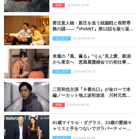
映像解禁
映画
2026/8/8 10:00
要注意人物・新庄を追う頭脳戦と長野専
務の謎――『VIVANT』第12話を振り返
る！
エンタメ
2026/8/8 09:00
来週の『風、薫る』“りん”見上愛、新潟
から東京へ 恵風看護婦会での初仕事に
向かう
エンタメ
2026/8/8 08:15
二宮和也主演『８番出口』が金ローで本
編ノーカット地上波初放送 川村元気監
督＆二宮コメント到着
映画
2026/8/8 08:00
81歳マイケル・ダグラス、23歳の愛娘キ
ャリスと手をつないでガラパーティーに
来場
エンタメ
2026/8/8 08:00