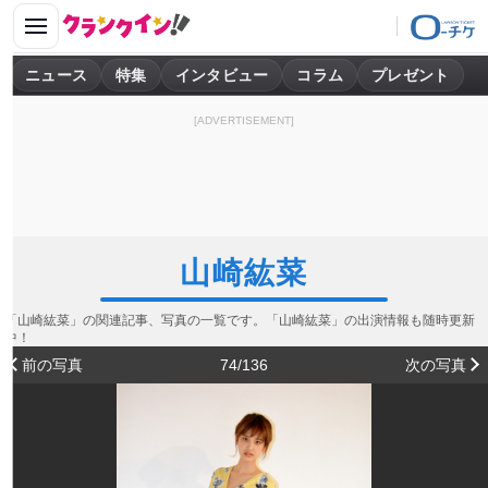
ニュース
特集
インタビュー
コラム
プレゼント
[ADVERTISEMENT]
山崎紘菜
「山崎紘菜」の関連記事、写真の一覧です。「山崎紘菜」の出演情報も随時更新
中！
前の写真
74/136
次の写真