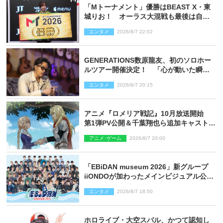
「Mトーナメント」優勝はBEAST X・東
城りお！ オーラス大混戦も最後は自ら
和了って幕引き
エンタメ
2026/8/7 22:02
GENERATIONS数原龍友、初のソロホー
ルツアー開催決定！ 「心が動いた瞬間
を、音に乗せてお届けできれば」
エンタメ
2026/8/7 20:15
アニメ『ロメリア戦記』10月放送開始
第1弾PV公開＆千葉翔也ら追加キャスト4
人を発表
アニメ･ゲーム
2026/8/7 20:00
「EBiDAN museum 2026」新グループ
iiONDOが加わったメインビジュアル公
開！ 開催記念グッズラインナップも
エンタメ
2026/8/7 18:50
ホロライブ・大空スバル、かつて認知し