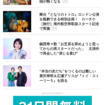
頭が熱くなる
P R
舞台『となりのトトロ』ロンドン公演
を観劇できる特別企画！ ローチケ
［旅行］海外航空券取扱スタート記念
で実施
P R
鎮西寿々歌「お芝居を辞めようと思っ
てからの再スタートだった」 主演作
で再会した“演じる喜び”
“本当の友だち”をつくるのは難しい
唐沢寿明＆広瀬アリスが『トイ・スト
ーリー５』を語る
[ADVERTISEMENT]