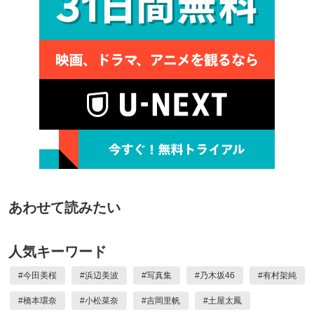
あわせて読みたい
人気キーワード
#
今田美桜
#
浜辺美波
#
写真集
#
乃木坂46
#
有村架純
#
橋本環奈
#
小松菜奈
#
吉岡里帆
#
土屋太鳳