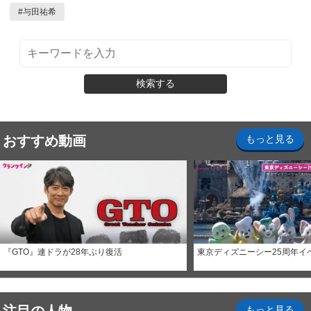
#
与田祐希
検索する
おすすめ動画
もっと見る
『GTO』連ドラが28年ぶり復活
東京ディズニーシー25周年イ
もっと見る