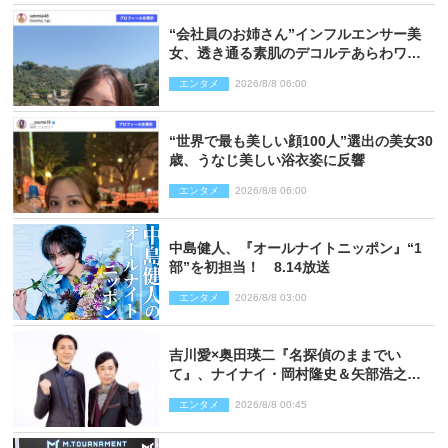
“会社員のお姉さん”インフルエンサー美
女、透き通る素肌のデコルテあらわワン
ピ姿に反響
エンタメ
2026/8/8 06:00
“世界で最も美しい顔100人”選出の美女30
歳、うなじ美しい浴衣姿に反響
エンタメ
2026/8/8 06:00
中島健人、『オールナイトニッポン』“1
部”を初担当！ 8.14放送
エンタメ
2026/8/8 03:00
吉川愛×奥田瑛二『名探偵のままでい
て』、ナイナイ・岡村隆史＆矢部浩之の
ゲスト出演が決定！
エンタメ
2026/8/8 00:45