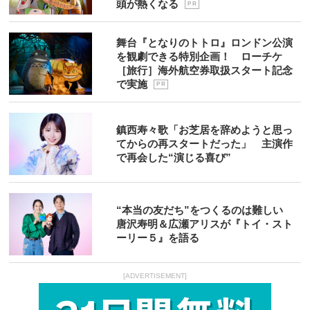
頭が熱くなる
P R
舞台『となりのトトロ』ロンドン公演
を観劇できる特別企画！ ローチケ
［旅行］海外航空券取扱スタート記念
で実施
P R
鎮西寿々歌「お芝居を辞めようと思っ
てからの再スタートだった」 主演作
で再会した“演じる喜び”
“本当の友だち”をつくるのは難しい
唐沢寿明＆広瀬アリスが『トイ・スト
ーリー５』を語る
[ADVERTISEMENT]