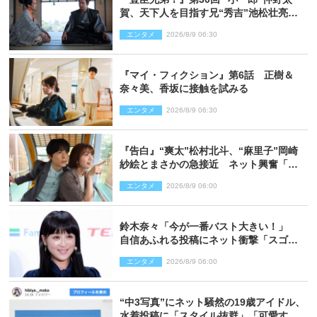
賀、天下人を目指す兄“秀吉”池松壮亮
と“清須会議”へ
エンタメ
2026/8/9 06:30
『マイ・フィクション』第6話 正樹＆
奈々美、香坂に接触を試みる
エンタメ
2026/8/9 06:30
『告白』“爽太”松村北斗、“麻里子”岡崎
紗絵とまさかの急接近 ネット興奮「そ
の反応は」「いいの!?」（ネタバレあ
エンタメ
2026/8/9 06:00
り）
鈴木奈々「今が一番バスト大きい！」
自信あふれる投稿にネット衝撃「スゴ
イ」「写真集を出して欲しい」
エンタメ
2026/8/9 06:00
“中3写真”にネット騒然の19歳アイドル、
水着投稿に「スタイル抜群」「可愛すぎ