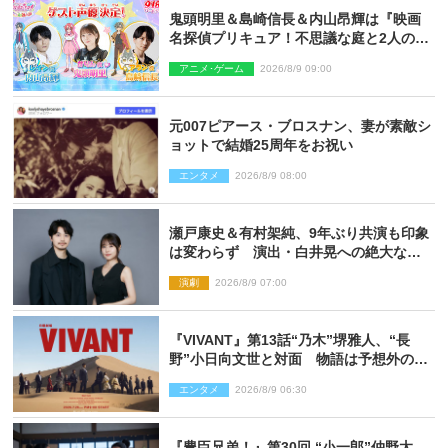
鬼頭明里＆島崎信長＆内山昂輝は『映画
名探偵プリキュア！不思議な庭と2人の秘
密』ゲスト声優に決定
アニメ･ゲーム
2026/8/9 09:00
元007ピアース・ブロスナン、妻が素敵シ
ョットで結婚25周年をお祝い
エンタメ
2026/8/9 08:00
瀬戸康史＆有村架純、9年ぶり共演も印象
は変わらず 演出・白井晃への絶大なる
信頼を胸に舞台『キュー』に挑む
演劇
2026/8/9 07:00
『VIVANT』第13話“乃木”堺雅人、“長
野”小日向文世と対面 物語は予想外の展
開へ
エンタメ
2026/8/9 06:30
『豊臣兄弟！』第30回 “小一郎”仲野太