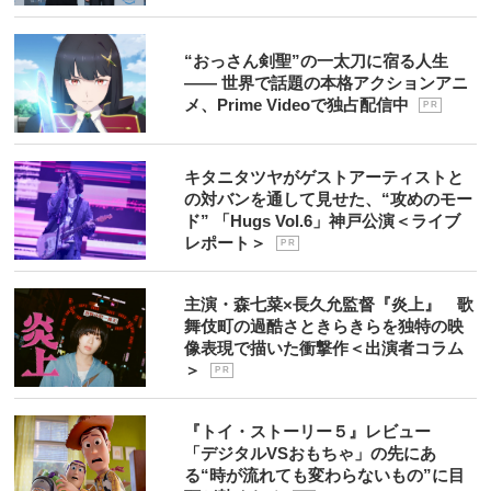
“おっさん剣聖”の一太刀に宿る人生
―― 世界で話題の本格アクションアニ
メ、Prime Videoで独占配信中
P R
キタニタツヤがゲストアーティストと
の対バンを通して見せた、“攻めのモー
ド” 「Hugs Vol.6」神戸公演＜ライブ
レポート＞
P R
主演・森七菜×長久允監督『炎上』 歌
舞伎町の過酷さときらきらを独特の映
像表現で描いた衝撃作＜出演者コラム
＞
P R
『トイ・ストーリー５』レビュー
「デジタルVSおもちゃ」の先にあ
る“時が流れても変わらないもの”に目