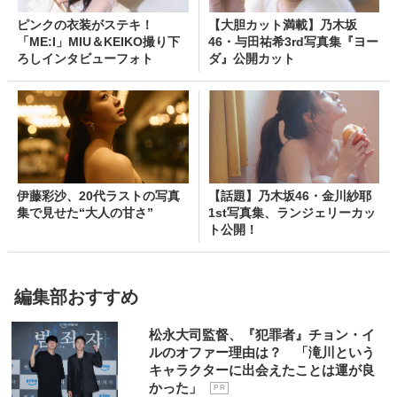
ピンクの衣装がステキ！
【大胆カット満載】乃木坂
「ME:I」MIU＆KEIKO撮り下
46・与田祐希3rd写真集『ヨー
ろしインタビューフォト
ダ』公開カット
伊藤彩沙、20代ラストの写真
【話題】乃木坂46・金川紗耶
集で見せた“大人の甘さ”
1st写真集、ランジェリーカッ
ト公開！
編集部おすすめ
松永大司監督、『犯罪者』チョン・イ
ルのオファー理由は？ 「滝川という
キャラクターに出会えたことは運が良
かった」
P R