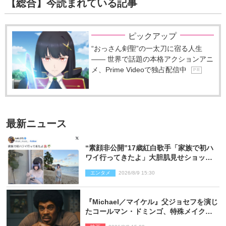
【総合】今読まれている記事
ピックアップ
“おっさん剣聖”の一太刀に宿る人生
―― 世界で話題の本格アクションアニ
メ、Prime Videoで独占配信中
P R
最新ニュース
“素顔非公開”17歳紅白歌手「家族で初ハ
ワイ行ってきたよ」大胆肌見せショット
公開
エンタメ
2026/8/9 15:30
『Michael／マイケル』父ジョセフを演じ
たコールマン・ドミンゴ、特殊メイクに2
時間半かかっていた