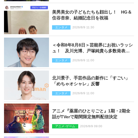
美男美女の子どもたちも顔出し！ HG＆
住谷杏奈、結婚記念日を祝福
エンタメ
2026/8/9 11:30
＜令和8年8月8日＞芸能界にお祝いラッシ
ュ！ 及川光博、戸塚純貴ら多数発表結
婚
エンタメ
2026/8/9 11:00
北川景子、手芸作品の新作に「すごい」
「めちゃオシャレ」反響
エンタメ
2026/8/9 11:00
アニメ『薬屋のひとりごと』1期・2期全
話がTVerで期間限定無料配信決定
アニメ･ゲーム
2026/8/9 09:00