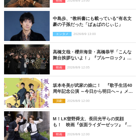
映画
2026/8/9 15:00
中島歩、“教科書にも載っている”有名文
豪の子孫だった「ばぁばのじぃじ」
エンタメ
2026/8/9 13:00
高橋文哉・櫻井海音・高橋恭平「こんな
舞台挨拶ないよ！」『ブルーロック』自
由すぎるイベントレポート
映画
2026/8/9 12:05
坂本冬美が武家の娘に！ 『歌手生活40
周年記念公演 ～今日から明日へ～』メイ
ンビジュアル公開
演劇
2026/8/9 12:00
M！LK曽野舜太、長田光平らの笑顔
も！ 映画『仮面ライダーゼッツ』『超
宇宙刑事ギャバン インフィニティ』オフ
映画
2026/8/9 12:00
ショット到着