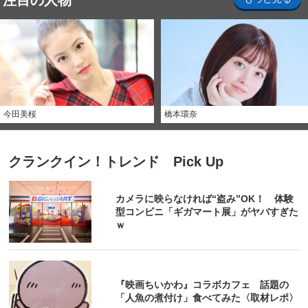
注目の人物
今田美桜
橋本環奈
クランクイン！トレンド Pick Up
カメラに映らなければ“盗み”OK！ 体験
型コンビニ「ギガマート展」がヤバすぎた
ｗ
『映画ちいかわ』コラボカフェ 話題の
「人魚の煮付け」食べてみた〈取材レポ〉