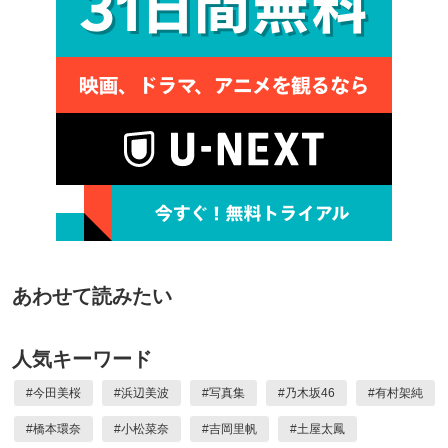
あわせて読みたい
人気キーワード
#
今田美桜
#
浜辺美波
#
写真集
#
乃木坂46
#
有村架純
#
橋本環奈
#
小松菜奈
#
吉岡里帆
#
土屋太鳳