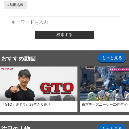
#
与田祐希
検索する
おすすめ動画
もっと見る
『GTO』連ドラが28年ぶり復活
東京ディズニーシー25周年イ
もっと見る