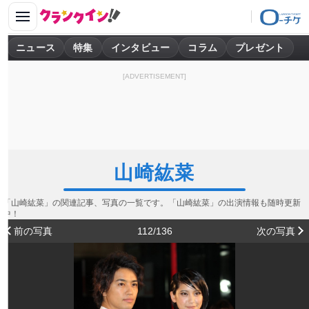
ニュース
特集
インタビュー
コラム
プレゼント
[ADVERTISEMENT]
山崎紘菜
「山崎紘菜」の関連記事、写真の一覧です。「山崎紘菜」の出演情報も随時更新
中！
前の写真
112/136
次の写真