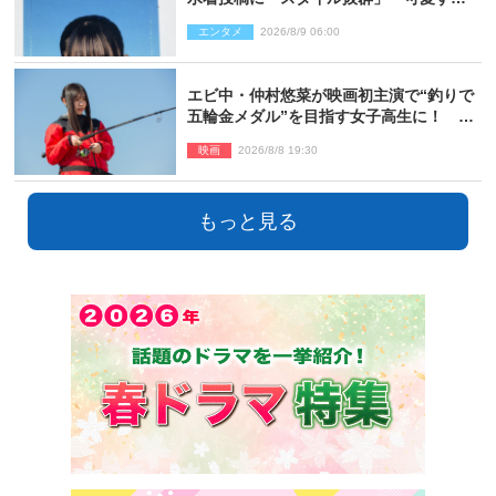
る」と絶賛の声
エンタメ
2026/8/9 06:00
エビ中・仲村悠菜が映画初主演で“釣りで
五輪金メダル”を目指す女子高生に！ 映
画『つりこまち』今秋公開
映画
2026/8/8 19:30
もっと見る