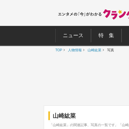
ニュース
特 集
TOP
人物情報
山崎紘菜
写真
山崎紘菜
「山崎紘菜」の関連記事、写真の一覧です。「山崎