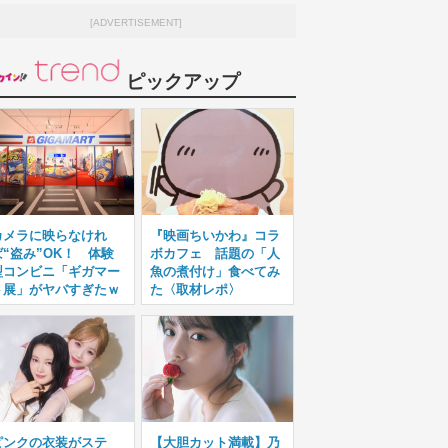
[ADVERTISEMENT]
ピックアップ
カメラに映らなけれ
『映画ちいかわ』コラ
ば“盗み”OK！ 体験
ボカフェ 話題の「人
型コンビニ「ギガマー
魚の煮付け」食べてみ
ト展」がヤバすぎたｗ
た〈取材レポ〉
ピンクの衣装がステ
【大胆カット満載】乃