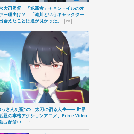
永大司監督、『犯罪者』チョン・イルのオ
ァー理由は？ 「滝川というキャラクター
出会えたことは運が良かった」
P R
おっさん剣聖”の一太刀に宿る人生―― 世界
話題の本格アクションアニメ、Prime Video
独占配信中
P R