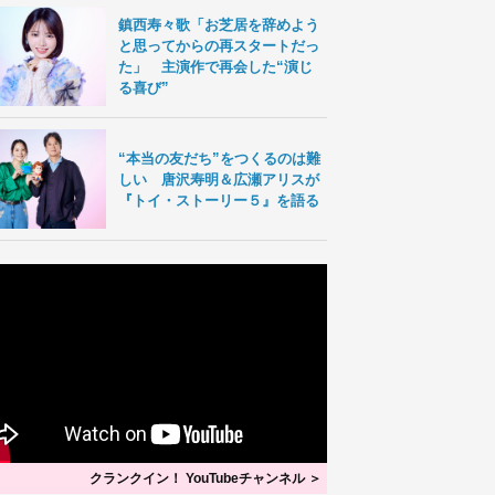
鎮西寿々歌「お芝居を辞めよう
と思ってからの再スタートだっ
た」 主演作で再会した“演じ
る喜び”
“本当の友だち”をつくるのは難
しい 唐沢寿明＆広瀬アリスが
『トイ・ストーリー５』を語る
クランクイン！ YouTubeチャンネル ＞