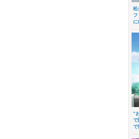
松
フ
に
“
で
で