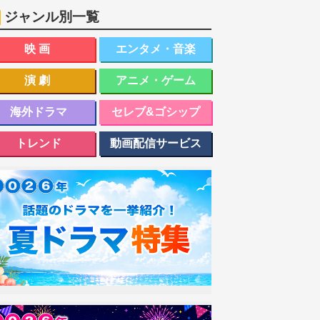
ジャンル別一覧
映画
エンタメ・音楽
演劇
アニメ・ゲーム
海外ドラマ
セレブ&ゴシップ
トレンド
動画配信サービス