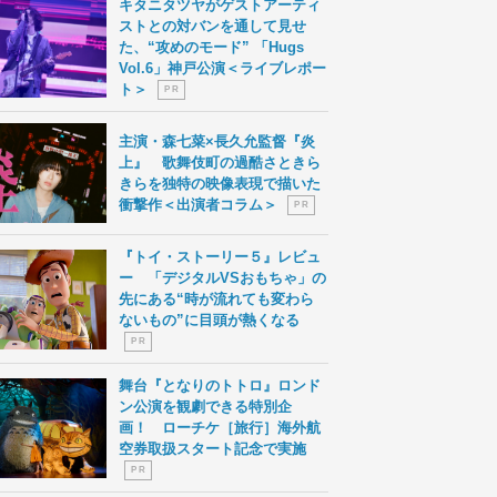
キタニタツヤがゲストアーティ
ストとの対バンを通して見せ
た、“攻めのモード” 「Hugs
Vol.6」神戸公演＜ライブレポー
ト＞
P R
主演・森七菜×長久允監督『炎
上』 歌舞伎町の過酷さときら
きらを独特の映像表現で描いた
衝撃作＜出演者コラム＞
P R
『トイ・ストーリー５』レビュ
ー 「デジタルVSおもちゃ」の
先にある“時が流れても変わら
ないもの”に目頭が熱くなる
P R
舞台『となりのトトロ』ロンド
ン公演を観劇できる特別企
画！ ローチケ［旅行］海外航
空券取扱スタート記念で実施
P R