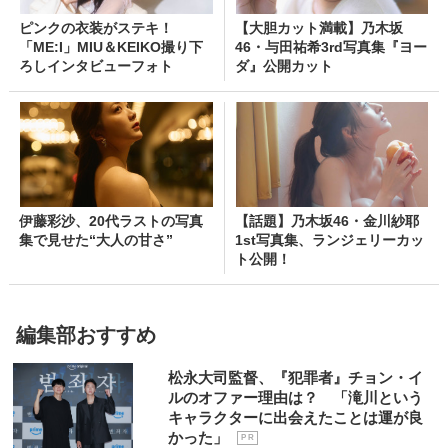
ピンクの衣装がステキ！
【大胆カット満載】乃木坂
「ME:I」MIU＆KEIKO撮り下
46・与田祐希3rd写真集『ヨー
ろしインタビューフォト
ダ』公開カット
伊藤彩沙、20代ラストの写真
【話題】乃木坂46・金川紗耶
集で見せた“大人の甘さ”
1st写真集、ランジェリーカッ
ト公開！
編集部おすすめ
松永大司監督、『犯罪者』チョン・イ
ルのオファー理由は？ 「滝川という
キャラクターに出会えたことは運が良
かった」
P R