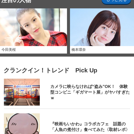
注目の人物
今田美桜
橋本環奈
クランクイン！トレンド Pick Up
カメラに映らなければ“盗み”OK！ 体験
型コンビニ「ギガマート展」がヤバすぎた
ｗ
『映画ちいかわ』コラボカフェ 話題の
「人魚の煮付け」食べてみた〈取材レポ〉