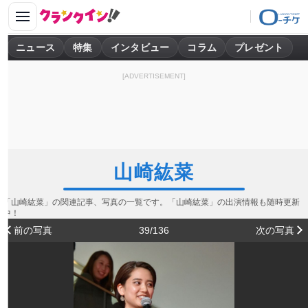
ニュース
特集
インタビュー
コラム
プレゼント
[ADVERTISEMENT]
山崎紘菜
「山崎紘菜」の関連記事、写真の一覧です。「山崎紘菜」の出演情報も随時更新
中！
前の写真
39/136
次の写真