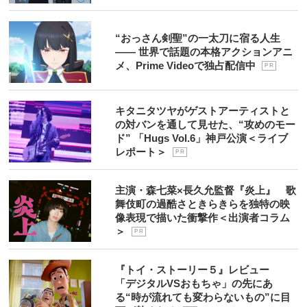
“おっさん剣聖”の一太刀に宿る人生
―― 世界で話題の本格アクションアニ
メ、Prime Videoで独占配信中
P R
キタニタツヤがゲストアーティストと
の対バンを通して見せた、“攻めのモー
ド” 「Hugs Vol.6」神戸公演＜ライブ
レポート＞
P R
主演・森七菜×長久允監督『炎上』 歌
舞伎町の過酷さときらきらを独特の映
像表現で描いた衝撃作＜出演者コラム
＞
P R
『トイ・ストーリー５』レビュー
「デジタルVSおもちゃ」の先にあ
る“時が流れても変わらないもの”に目