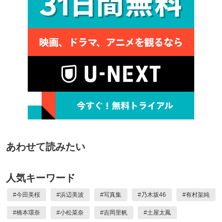
あわせて読みたい
人気キーワード
#
今田美桜
#
浜辺美波
#
写真集
#
乃木坂46
#
有村架純
#
橋本環奈
#
小松菜奈
#
吉岡里帆
#
土屋太鳳