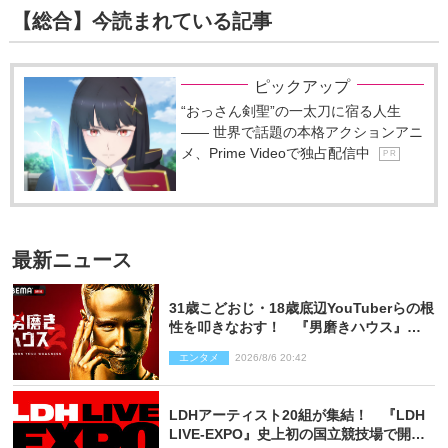
【総合】今読まれている記事
ピックアップ
“おっさん剣聖”の一太刀に宿る人生
―― 世界で話題の本格アクションアニ
メ、Prime Videoで独占配信中
P R
最新ニュース
31歳こどおじ・18歳底辺YouTuberらの根
性を叩きなおす！ 『男磨きハウス』第2
弾コーチ陣発表
エンタメ
2026/8/6 20:42
LDHアーティスト20組が集結！ 『LDH
LIVE‐EXPO』史上初の国立競技場で開催