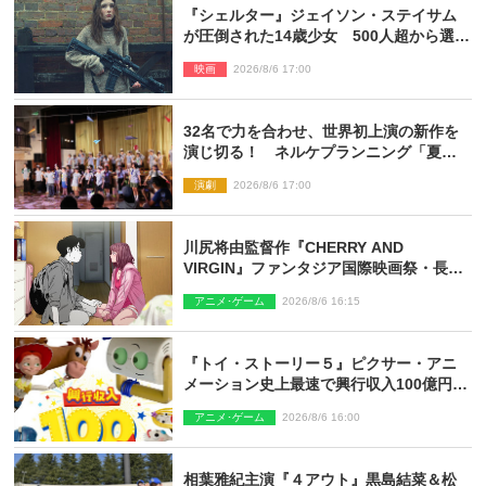
『シェルター』ジェイソン・ステイサム
が圧倒された14歳少女 500人超から選出
された新鋭ボディ・レイ・ブレスナック
映画
2026/8/6 17:00
とは
32名で力を合わせ、世界初上演の新作を
演じ切る！ ネルケプランニング「夏休
み！オン・ワークショップ2026」レポー
演劇
2026/8/6 17:00
ト【最終日】
川尻将由監督作『CHERRY AND
VIRGIN』ファンタジア国際映画祭・長編
アニメ部門で観客賞・金賞受賞！
アニメ･ゲーム
2026/8/6 16:15
『トイ・ストーリー５』ピクサー・アニ
メーション史上最速で興行収入100億円突
破 シリーズNo.1興収が目前
アニメ･ゲーム
2026/8/6 16:00
相葉雅紀主演『４アウト』黒島結菜＆松