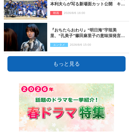
本利夫らが写る新場面カット公開 キャ
スト登壇イベントも決定
映画
2026/8/6 16:00
『おちたらおわり』“明日海”宇垣美
里、“孔美子”篠田麻里子の意味深発言に
絶句 ネット驚き「まさか」「意外な展
エンタメ
2026/8/6 15:00
開」
もっと見る