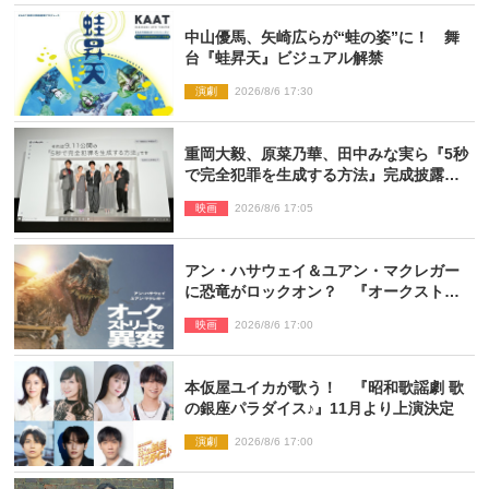
中山優馬、矢崎広らが“蛙の姿”に！ 舞
台『蛙昇天』ビジュアル解禁
演劇
2026/8/6 17:30
重岡大毅、原菜乃華、田中みな実ら『5秒
で完全犯罪を生成する方法』完成披露に
登壇！ それぞれのAI活用術も発表
映画
2026/8/6 17:05
アン・ハサウェイ＆ユアン・マクレガー
に恐竜がロックオン？ 『オークストリ
ートの異変』新ビジュアル＆本編映像初
映画
2026/8/6 17:00
解禁
本仮屋ユイカが歌う！ 『昭和歌謡劇 歌
の銀座パラダイス♪』11月より上演決定
演劇
2026/8/6 17:00