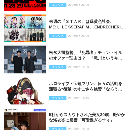
決定
エンタメ
2026/8/6 20:00
来週の『ＳＴＡＲ』は緑黄色社会、
ME:I、LE SSERAFIM、.ENDRECHERI.が
話題曲をパフォーマンス！
エンタメ
2026/8/6 20:00
松永大司監督、『犯罪者』チョン・イル
のオファー理由は？ 「滝川というキャ
ラクターに出会えたことは本当に運が良
エンタメ
2026/8/6 19:00
かった」
ホロライブ・宝鐘マリン、日々の活動を
頑張る“後輩”のすごさを絶賛「なろう系
主人公まである」
エンタメ
2026/8/6 18:15
5社からスカウトされた美女30歳、艶やか
な浴衣姿に反響「可愛過ぎるすぅ」
エンタメ
2026/8/6 18:00