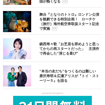
頭が熱くなる
P R
舞台『となりのトトロ』ロンドン公演
を観劇できる特別企画！ ローチケ
［旅行］海外航空券取扱スタート記念
で実施
P R
鎮西寿々歌「お芝居を辞めようと思っ
てからの再スタートだった」 主演作
で再会した“演じる喜び”
“本当の友だち”をつくるのは難しい
唐沢寿明＆広瀬アリスが『トイ・スト
ーリー５』を語る
[ADVERTISEMENT]