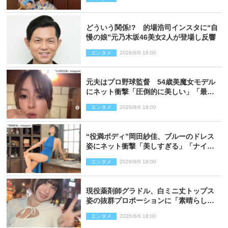
どういう関係!? 的場浩司インスタに“自
慢の娘”元乃木坂46美女2人が登場し反響
エンタメ
2026/8/6 18:00
元夫はプロ野球監督 54歳美魔女モデル
にネット衝撃「圧倒的に美しい」「最強
クラス」「うっとり」
エンタメ
2026/8/6 18:00
“役満ボディ”岡田紗佳、ブルーのドレス
姿にネット衝撃「美しすぎる」「ナイ
ス」
エンタメ
2026/8/6 18:00
現役薬剤師グラドル、白ミニ丈トップス
姿の抜群プロポーションに「素晴らしす
ぎる」「すっっっご！」とネット絶賛
エンタメ
2026/8/6 18:00