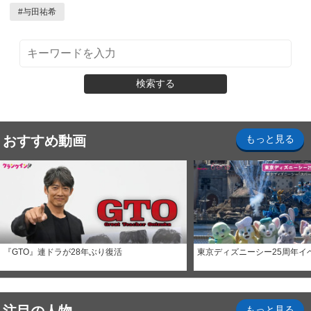
#
与田祐希
検索する
おすすめ動画
もっと見る
『GTO』連ドラが28年ぶり復活
東京ディズニーシー25周年イ
もっと見る