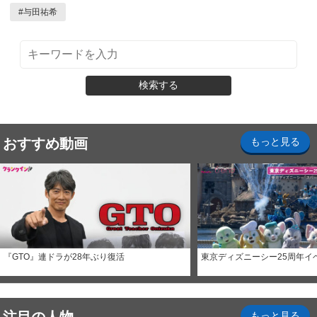
#
与田祐希
検索する
おすすめ動画
もっと見る
『GTO』連ドラが28年ぶり復活
東京ディズニーシー25周年イ
もっと見る