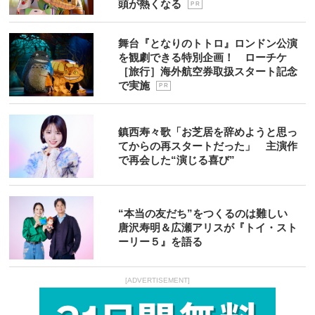
頭が熱くなる
P R
舞台『となりのトトロ』ロンドン公演
を観劇できる特別企画！ ローチケ
［旅行］海外航空券取扱スタート記念
で実施
P R
鎮西寿々歌「お芝居を辞めようと思っ
てからの再スタートだった」 主演作
で再会した“演じる喜び”
“本当の友だち”をつくるのは難しい
唐沢寿明＆広瀬アリスが『トイ・スト
ーリー５』を語る
[ADVERTISEMENT]