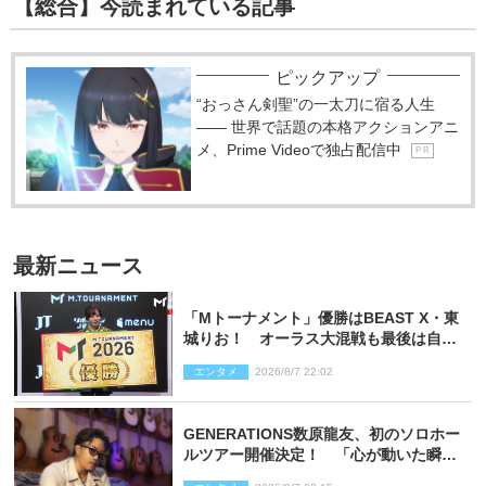
【総合】今読まれている記事
ピックアップ
“おっさん剣聖”の一太刀に宿る人生
―― 世界で話題の本格アクションアニ
メ、Prime Videoで独占配信中
P R
最新ニュース
「Mトーナメント」優勝はBEAST X・東
城りお！ オーラス大混戦も最後は自ら
和了って幕引き
エンタメ
2026/8/7 22:02
GENERATIONS数原龍友、初のソロホー
ルツアー開催決定！ 「心が動いた瞬間
を、音に乗せてお届けできれば」