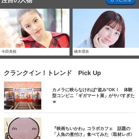
注目の人物
今田美桜
橋本環奈
クランクイン！トレンド Pick Up
カメラに映らなければ“盗み”OK！ 体験
型コンビニ「ギガマート展」がヤバすぎた
ｗ
『映画ちいかわ』コラボカフェ 話題の
「人魚の煮付け」食べてみた〈取材レポ〉