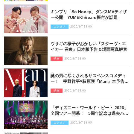
キンプリ「So Honey」ダンスMVティザ
ー公開 YUMEKI＆caru振付が話題
エンタメ
2026/8/7 18:00
ウサギの様子がおかしい『スターヴ・エ
イカー 召喚』日本版予告＆場面写真解禁
映画
2026/8/7 18:00
謎の男に尽くされるサスペンスコメディ
ー！ 宇野祥平×萩原護『Man』本予告＆
新ビジュアル解禁
映画
2026/8/7 18:00
「ディズニー・ワールド・ビート 2026」
全国ツアー開幕！ 5周年記念は過去ハイ
ライト＆クルーズ旅を大満喫！【潜入レ
エンタメ
2026/8/7 18:00
ポート】