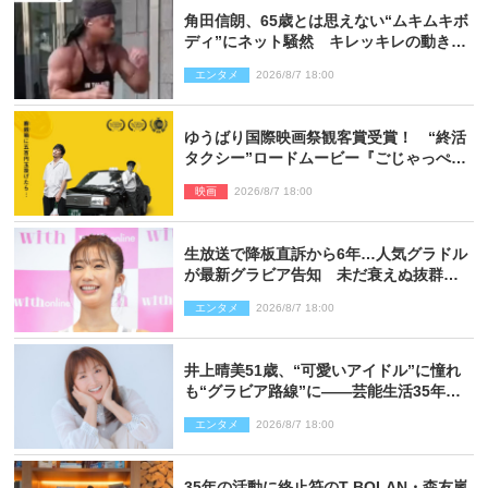
角田信朗、65歳とは思えない“ムキムキボ
ディ”にネット騒然 キレッキレの動きを
披露
エンタメ
2026/8/7 18:00
ゆうばり国際映画祭観客賞受賞！ “終活
タクシー”ロードムービー『ごじゃっぺタ
クシー』10月公開＆予告解禁
映画
2026/8/7 18:00
生放送で降板直訴から6年…人気グラドル
が最新グラビア告知 未だ衰えぬ抜群ス
タイルに反響
エンタメ
2026/8/7 18:00
井上晴美51歳、“可愛いアイドル”に憧れ
も“グラビア路線”に――芸能生活35年を
赤裸々に語る 27年ぶりに写真集発売
エンタメ
2026/8/7 18:00
35年の活動に終止符のT-BOLAN・森友嵐