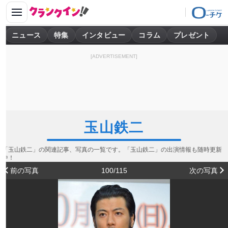
ニュース
特集
インタビュー
コラム
プレゼント
[ADVERTISEMENT]
玉山鉄二
「玉山鉄二」の関連記事、写真の一覧です。「玉山鉄二」の出演情報も随時更新
中！
前の写真
100/115
次の写真