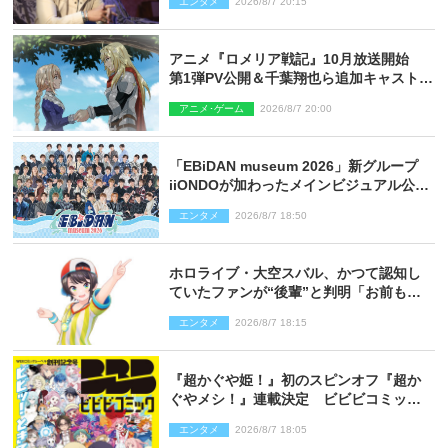
エンタメ
2026/8/7 20:15
アニメ『ロメリア戦記』10月放送開始
第1弾PV公開＆千葉翔也ら追加キャスト4
人を発表
アニメ･ゲーム
2026/8/7 20:00
「EBiDAN museum 2026」新グループ
iiONDOが加わったメインビジュアル公
開！ 開催記念グッズラインナップも
エンタメ
2026/8/7 18:50
ホロライブ・大空スバル、かつて認知し
ていたファンが“後輩”と判明「お前もし
かしてあのときの？」
エンタメ
2026/8/7 18:15
『超かぐや姫！』初のスピンオフ『超か
ぐやメシ！』連載決定 ビビビコミック
創刊で31作品一挙公開
エンタメ
2026/8/7 18:05