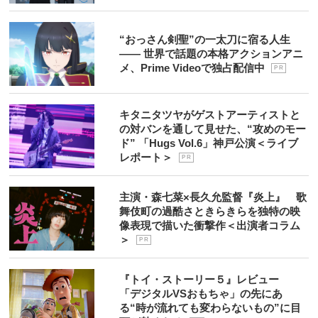
“おっさん剣聖”の一太刀に宿る人生
―― 世界で話題の本格アクションアニ
メ、Prime Videoで独占配信中
P R
キタニタツヤがゲストアーティストと
の対バンを通して見せた、“攻めのモー
ド” 「Hugs Vol.6」神戸公演＜ライブ
レポート＞
P R
主演・森七菜×長久允監督『炎上』 歌
舞伎町の過酷さときらきらを独特の映
像表現で描いた衝撃作＜出演者コラム
＞
P R
『トイ・ストーリー５』レビュー
「デジタルVSおもちゃ」の先にあ
る“時が流れても変わらないもの”に目