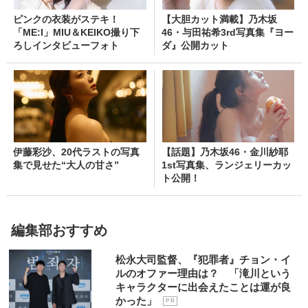
ピンクの衣装がステキ！
【大胆カット満載】乃木坂
「ME:I」MIU＆KEIKO撮り下
46・与田祐希3rd写真集『ヨー
ろしインタビューフォト
ダ』公開カット
伊藤彩沙、20代ラストの写真
【話題】乃木坂46・金川紗耶
集で見せた“大人の甘さ”
1st写真集、ランジェリーカッ
ト公開！
編集部おすすめ
松永大司監督、『犯罪者』チョン・イ
ルのオファー理由は？ 「滝川という
キャラクターに出会えたことは運が良
かった」
P R