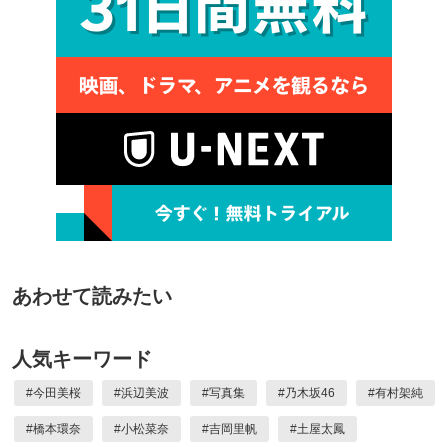
あわせて読みたい
人気キーワード
#
今田美桜
#
浜辺美波
#
写真集
#
乃木坂46
#
有村架純
#
橋本環奈
#
小松菜奈
#
吉岡里帆
#
土屋太鳳