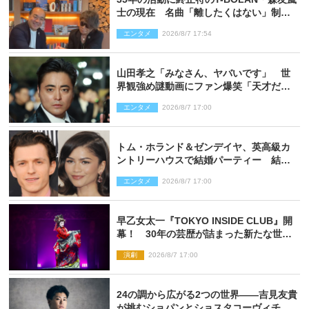
士の現在 名曲「離したくはない」制作
秘話も
エンタメ
2026/8/7 17:54
山田孝之「みなさん、ヤバいです」 世
界観強め謎動画にファン爆笑「天才だ
わ」
エンタメ
2026/8/7 17:00
トム・ホランド＆ゼンデイヤ、英高級カ
ントリーハウスで結婚パーティー 結婚
指輪を身に着けたトムも初キャッチ
エンタメ
2026/8/7 17:00
早乙女太一『TOKYO INSIDE CLUB』開
幕！ 30年の芸歴が詰まった新たな世界
観
演劇
2026/8/7 17:00
24の調から広がる2つの世界――吉見友貴
が挑むショパンとショスタコーヴィチ