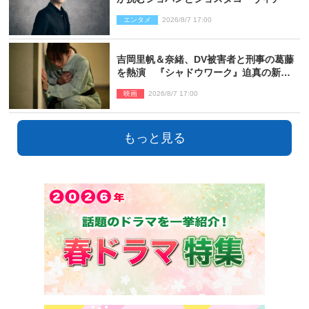
エンタメ
2026/8/7 17:00
吉岡里帆＆奈緒、DV被害者と刑事の葛藤
を熱演 『シャドウワーク』迫真の新場
面写真公開
映画
2026/8/7 17:00
もっと見る