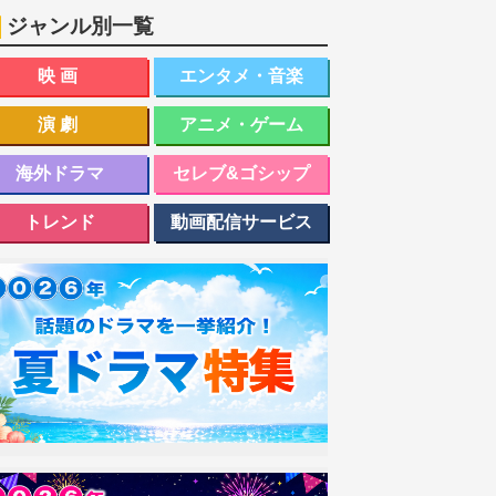
ジャンル別一覧
映画
エンタメ・音楽
演劇
アニメ・ゲーム
海外ドラマ
セレブ&ゴシップ
トレンド
動画配信サービス