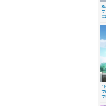
松
フ
に
“
で
で