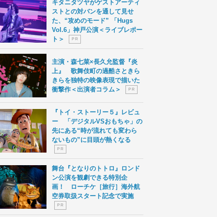
キタニタツヤがゲストアーティ
ストとの対バンを通して見せ
た、“攻めのモード” 「Hugs
Vol.6」神戸公演＜ライブレポー
ト＞
P R
主演・森七菜×長久允監督『炎
上』 歌舞伎町の過酷さときら
きらを独特の映像表現で描いた
衝撃作＜出演者コラム＞
P R
『トイ・ストーリー５』レビュ
ー 「デジタルVSおもちゃ」の
先にある“時が流れても変わら
ないもの”に目頭が熱くなる
P R
舞台『となりのトトロ』ロンド
ン公演を観劇できる特別企
画！ ローチケ［旅行］海外航
空券取扱スタート記念で実施
P R