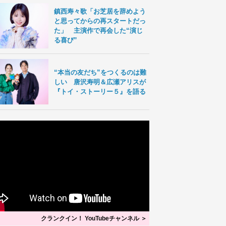
鎮西寿々歌「お芝居を辞めよう
と思ってからの再スタートだっ
た」 主演作で再会した“演じ
る喜び”
“本当の友だち”をつくるのは難
しい 唐沢寿明＆広瀬アリスが
『トイ・ストーリー５』を語る
クランクイン！ YouTubeチャンネル ＞