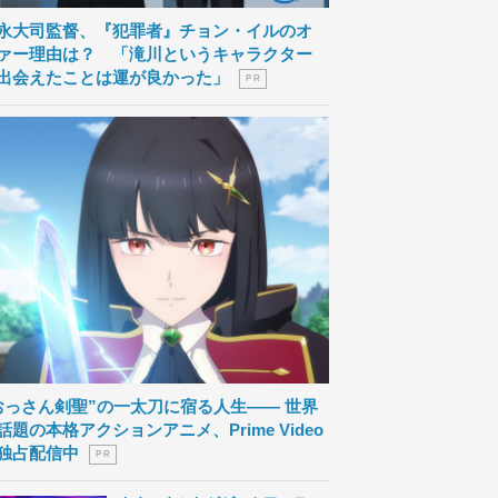
永大司監督、『犯罪者』チョン・イルのオ
ァー理由は？ 「滝川というキャラクター
出会えたことは運が良かった」
P R
おっさん剣聖”の一太刀に宿る人生―― 世界
話題の本格アクションアニメ、Prime Video
独占配信中
P R