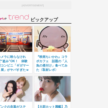
[ADVERTISEMENT]
ピックアップ
カメラに映らなけれ
『映画ちいかわ』コラ
ば“盗み”OK！ 体験
ボカフェ 話題の「人
型コンビニ「ギガマー
魚の煮付け」食べてみ
ト展」がヤバすぎたｗ
た〈取材レポ〉
ピンクの衣装がステ
【大胆カット満載】乃