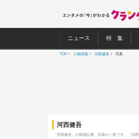
ニュース
特 集
TOP
人物情報
河西健吾
写真
河西健吾
「河西健吾」の関連記事、写真の一覧です。「河西