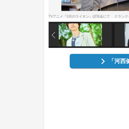
TVアニメ『3月のライオン』試写会にて クランク
「河西