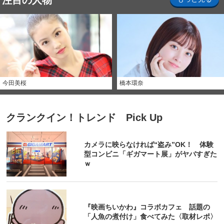
注目の人物
今田美桜
橋本環奈
クランクイン！トレンド Pick Up
カメラに映らなければ“盗み”OK！ 体験
型コンビニ「ギガマート展」がヤバすぎた
ｗ
『映画ちいかわ』コラボカフェ 話題の
「人魚の煮付け」食べてみた〈取材レポ〉