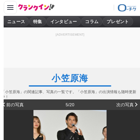
ニュース
特集
インタビュー
コラム
プレゼント
[ADVERTISEMENT]
小笠原海
「小笠原海」の関連記事、写真の一覧です。「小笠原海」の出演情報も随時更新
中！
前の写真
5/20
次の写真