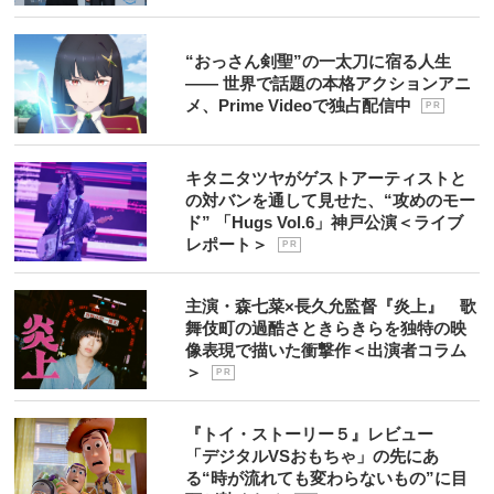
“おっさん剣聖”の一太刀に宿る人生
―― 世界で話題の本格アクションアニ
メ、Prime Videoで独占配信中
P R
キタニタツヤがゲストアーティストと
の対バンを通して見せた、“攻めのモー
ド” 「Hugs Vol.6」神戸公演＜ライブ
レポート＞
P R
主演・森七菜×長久允監督『炎上』 歌
舞伎町の過酷さときらきらを独特の映
像表現で描いた衝撃作＜出演者コラム
＞
P R
『トイ・ストーリー５』レビュー
「デジタルVSおもちゃ」の先にあ
る“時が流れても変わらないもの”に目