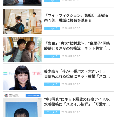
エンタメ
2026/8/9 06:30
『マイ・フィクション』第6話 正樹＆
奈々美、香坂に接触を試みる
エンタメ
2026/8/9 06:30
『告白』“爽太”松村北斗、“麻里子”岡崎
紗絵とまさかの急接近 ネット興奮「そ
の反応は」「いいの!?」（ネタバレあ
エンタメ
2026/8/9 06:00
り）
鈴木奈々「今が一番バスト大きい！」
自信あふれる投稿にネット衝撃「スゴ
イ」「写真集を出して欲しい」
エンタメ
2026/8/9 06:00
“中3写真”にネット騒然の19歳アイドル、
水着投稿に「スタイル抜群」「可愛すぎ
る」と絶賛の声
エンタメ
2026/8/9 06:00