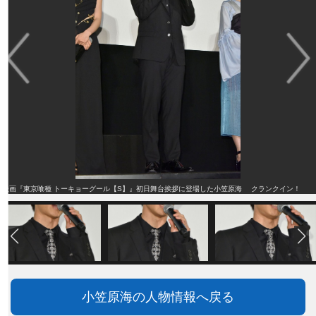
映画『東京喰種 トーキョーグール【S】』初日舞台挨拶に登場した小笠原海 クランクイン！
小笠原海の人物情報へ戻る