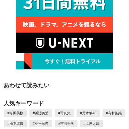
あわせて読みたい
人気キーワード
#
今田美桜
#
浜辺美波
#
写真集
#
乃木坂46
#
有村架純
#
橋本環奈
#
小松菜奈
#
吉岡里帆
#
土屋太鳳