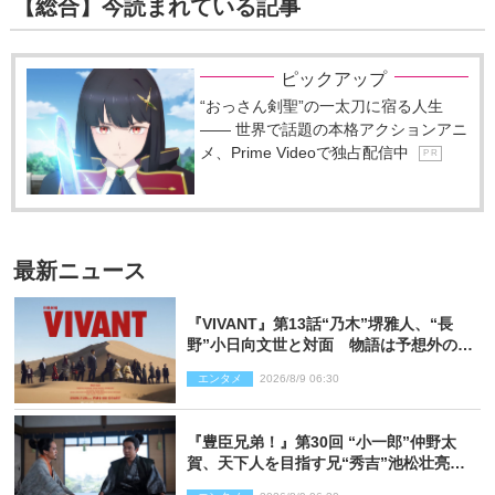
【総合】今読まれている記事
ピックアップ
“おっさん剣聖”の一太刀に宿る人生
―― 世界で話題の本格アクションアニ
メ、Prime Videoで独占配信中
P R
最新ニュース
『VIVANT』第13話“乃木”堺雅人、“長
野”小日向文世と対面 物語は予想外の展
開へ
エンタメ
2026/8/9 06:30
『豊臣兄弟！』第30回 “小一郎”仲野太
賀、天下人を目指す兄“秀吉”池松壮亮
と“清須会議”へ