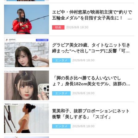
エビ中・仲村悠菜が映画初主演で“釣りで
五輪金メダル”を目指す女子高生に！ 映
画『つりこまち』今秋公開
映画
2026/8/8 19:30
グラビア美女29歳、タイトなニット引き
締まった“へそ出し”コーデに反響「可愛
い過ぎる」
エンタメ
2026/8/8 18:00
「脚の長さ比べ勝てる人いないでし
ょ？」身長182cm美女モデル、抜群のプ
ロポーションにネット衝撃
エンタメ
2026/8/8 18:00
筧美和子、抜群プロポーションにネット
衝撃「美しすぎる」「スゴイ」
エンタメ
2026/8/8 18:00