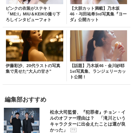
ピンクの衣装がステキ！
【大胆カット満載】乃木坂
「ME:I」MIU＆KEIKO撮り下
46・与田祐希3rd写真集『ヨー
ろしインタビューフォト
ダ』公開カット
伊藤彩沙、20代ラストの写真
【話題】乃木坂46・金川紗耶
集で見せた“大人の甘さ”
1st写真集、ランジェリーカッ
ト公開！
編集部おすすめ
松永大司監督、『犯罪者』チョン・イ
ルのオファー理由は？ 「滝川という
キャラクターに出会えたことは運が良
かった」
P R