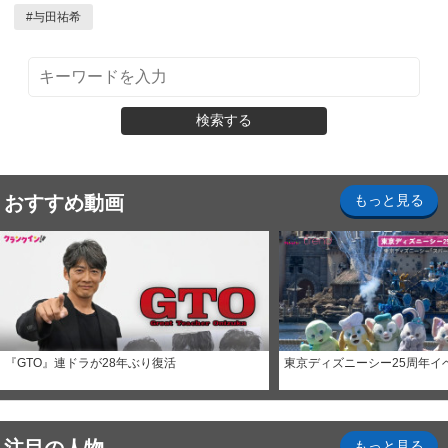
#
与田祐希
検索する
おすすめ動画
もっと見る
『GTO』連ドラが28年ぶり復活
東京ディズニーシー25周年イ
もっと見る