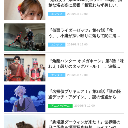
楚な浴衣姿に反響「相変わらず美しい」
エンタメ
2026/8/8 12:00
『仮面ライダーゼッツ』第47話「救
う」、小鷹が深い眠りに落ちて闇に消え
る…？
エンタメ
2026/8/8 12:00
『角醒ハンター オメガホーン』第3話「味
わえ！怒りのタッグバトル！」、波斬の
ギリコがハンターバトルを挑んできた！
エンタメ
2026/8/8 12:00
『名探偵プリキュア！』第28話「謎の怪
盗デッチ・アゲイン」、謎の怪盗から不
思議な予告状が届く
アニメ･ゲーム
2026/8/8 12:00
『劇場版ダーウィンが来た！』世界猫の
日に予告＆場面写真解禁 ライオンやマ