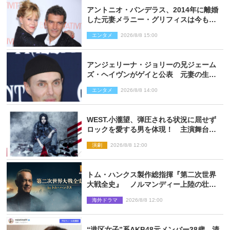
アントニオ・バンデラス、2014年に離婚
した元妻メラニー・グリフィスは今も
「親友の一人」
エンタメ
2026/8/8 15:00
アンジェリーナ・ジョリーの兄ジェーム
ズ・ヘイヴンがゲイと公表 元妻の生配
信で明らかに
エンタメ
2026/8/8 14:00
WEST.小瀧望、弾圧される状況に屈せず
ロックを愛する男を体現！ 主演舞台
『ロックンロール』ビジュアル解禁
演劇
2026/8/8 12:00
トム・ハンクス製作総指揮『第二次世界
大戦全史』 ノルマンディー上陸の壮絶
な戦場を収めた特別映像解禁
海外ドラマ
2026/8/8 12:00
“港区女子”系AKB48元メンバー38歳、清