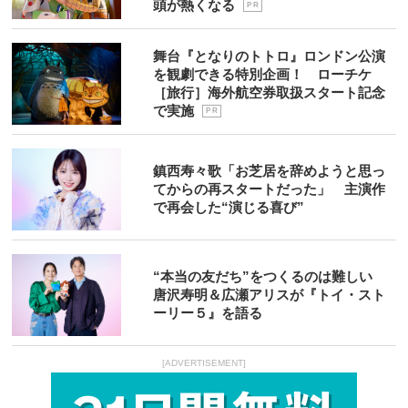
頭が熱くなる
P R
舞台『となりのトトロ』ロンドン公演
を観劇できる特別企画！ ローチケ
［旅行］海外航空券取扱スタート記念
で実施
P R
鎮西寿々歌「お芝居を辞めようと思っ
てからの再スタートだった」 主演作
で再会した“演じる喜び”
“本当の友だち”をつくるのは難しい
唐沢寿明＆広瀬アリスが『トイ・スト
ーリー５』を語る
[ADVERTISEMENT]